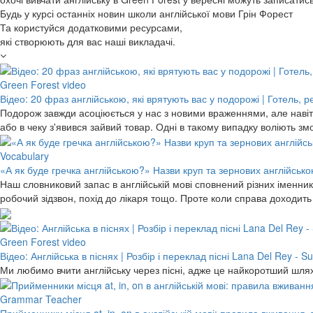
Будь у курсі останніх новин школи англійської мови Грін Форест
Та користуйся додатковими ресурсами,
які створюють для вас наші викладачі.
Green Forest video
Відео: 20 фраз англійською, які врятують вас у подорожі | Готель, 
Подорож завжди асоціюється у нас з новими враженнями, але навіть
або в чеку з'явився зайвий товар. Одні в такому випадку воліють 
Vocabulary
«А як буде гречка англійською?» Назви круп та зернових англійською
Наш словниковий запас в англійській мові сповнений різних іменників
робочий зідзвон, похід до лікаря тощо. Проте коли справа доходит
Green Forest video
Відео: Англійська в піснях | Розбір і переклад пісні Lana Del Rey -
Ми любимо вчити англійську через пісні, адже це найкоротший шлях
Grammar Teacher