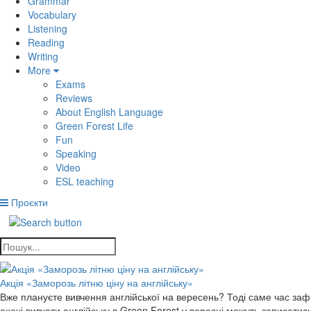
Grammar
Vocabulary
Listening
Reading
Writing
More
Exams
Reviews
About English Language
Green Forest Life
Fun
Speaking
Video
ESL teaching
Проєкти
Акція «Заморозь літню ціну на англійську»
Вже плануєте вивчення англійської на вересень? Тоді саме час зафік
охочі вивчати англійську в Green Forest у вересні можуть записати