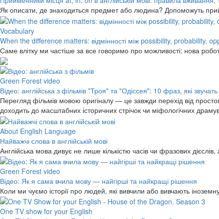
Прийменники місця at, in, on в англійській мові: правила вживання,
Як описати, де знаходиться предмет або людина? Допоможуть прийме
Vocabulary
When the difference matters: відмінності між possibility, probability, o
Саме влітку ми частіше за все говоримо про можливості: нова робо
Green Forest video
Відео: англійська з фільмів "Троя" та "Одіссея": 10 фраз, які звучать
Перегляд фільмів мовою оригіналу — це завжди перехід від простог
доходить до масштабних історичних стрічок чи міфологічних драму
About English Language
Найважчі слова в англійській мові
Англійська мова дивує не лише кількістю часів чи фразових дієслів,
Green Forest video
Відео: Як я сама вчила мову — найгірші та найкращі рішення
Коли ми чуємо історії про людей, які вивчили або вивчають інозем
One TV show for your English