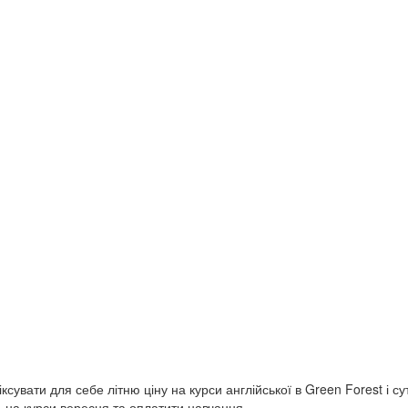
сувати для себе літню ціну на курси англійської в Green Forest і с
сь на курси вересня та оплатити навчання…