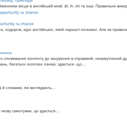
 таблиці, приклади
нники місця в англійській мові: at, in, on та інші. Правильне ви
pportunity та chance
та, подорож, курс англійської, який нарешті почнемо. Але як прави
 епічно
о споживання контенту до занурення в справжній, незамутнений дуб
вань, багатьох охоплює паніка: здається, що…
 а й словами, які виглядають…
ну мову самотужки, це здається…