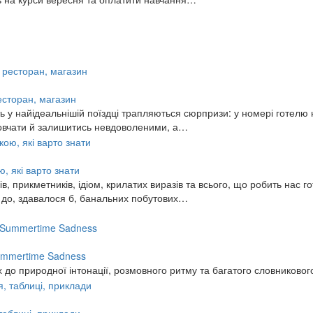
ресторан, магазин
 у найідеальнішій поїздці трапляються сюрпризи: у номері готелю н
змовчати й залишитись невдоволеними, а…
, які варто знати
, прикметників, ідіом, крилатих виразів та всього, що робить нас го
ь до, здавалося б, банальних побутових…
 Summertime Sadness
 до природної інтонації, розмовного ритму та багатого словниковог