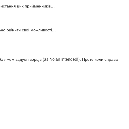
користання цих прийменників…
льно оцінити свої можливості…
ляжем задум творців (as Nolan intended!). Проте коли справа