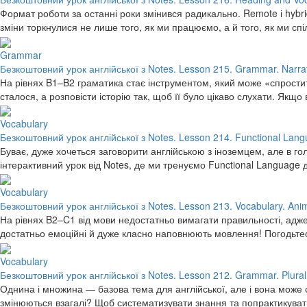
Формат роботи за останні роки змінився радикально. Remote і hybri
зміни торкнулися не лише того, як ми працюємо, а й того, як ми 
Grammar
Безкоштовний урок англійської з Notes. Lesson 215. Grammar. Narrat
На рівнях B1–B2 граматика стає інструментом, який може «спростит
сталося, а розповісти історію так, щоб її було цікаво слухати. Якщо
Vocabulary
Безкоштовний урок англійської з Notes. Lesson 214. Functional Lang
Буває, дуже хочеться заговорити англійською з іноземцем, але в гол
інтерактивний урок від Notes, де ми тренуємо Functional Language
Vocabulary
Безкоштовний урок англійської з Notes. Lesson 213. Vocabulary. Ani
На рівнях B2–C1 від мови недостатньо вимагати правильності, адже 
достатньо емоційні й дуже класно наповнюють мовлення! Погодьтес
Vocabulary
Безкоштовний урок англійської з Notes. Lesson 212. Grammar. Plural
Однина і множина — базова тема для англійської, але і вона може 
змінюються взагалі? Щоб систематизувати знання та попрактикува