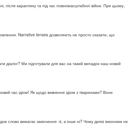
і, після карантину та під час повномасштабної війни. При цьому,
овлення. Narrative tenses дозволяють не просто сказати, що
чати діалог? Ми підготували для вас на такий випадок наш новий
рковий час ідіом! Як щодо вивчення ідіом з тваринами? Вони
е слово вимагає закінчення -s, а інше ні? Чому деякі іменники не