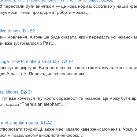
d перестали бути винятком — це нова норма, особливо у нашій країн
спілкуємося. Теми про формат роботи можна…
ive tenses. B1-B2
и» мовлення. А точніше буде сказати, який передасть усі нюанси м
 ви вже зустрічалися з Past…
uage. How to make a small talk. A2-B1
ові чутно цвіркуна. Ви знаєте слова, знаєте граматику, але ж як по
 для Small Talk. Переходьте за посиланням,…
mal idioms. B2-C1
тут вже хочеться гнучкості, образності та нюансів. Це можу бути зі
я, фраза "There’s an elephant…
 and singular nouns. A1-A2
створювати труднощі, адже має чимало каверзних моментів. Чому одн
тися у правильному використанні форм,…