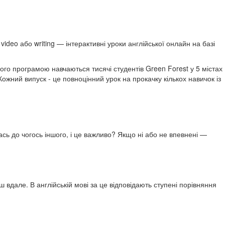
video або writing — інтерактивні уроки англійської онлайн на базі
його програмою навчаються тисячі студентів Green Forest у 5 містах
ожний випуск - це повноцінний урок на прокачку кількох навичок із
сь до чогось іншого, і це важливо? Якщо ні або не впевнені —
 вдале. В англійській мові за це відповідають ступені порівняння