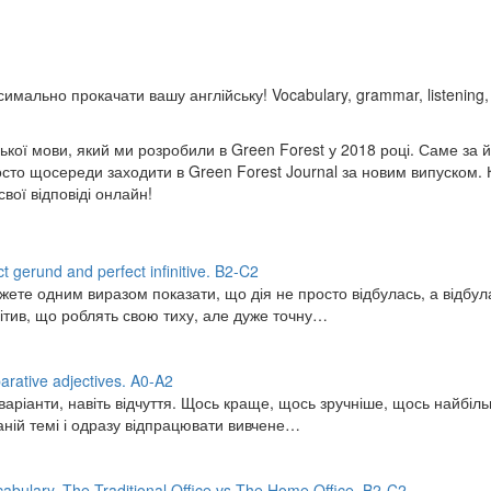
имально прокачати вашу англійську! Vocabulary, grammar, listening, 
ської мови, який ми розробили в Green Forest у 2018 році. Саме за 
осто щосереди заходити в Green Forest Journal за новим випуском. К
вої відповіді онлайн!
gerund and perfect infinitive. B2-C2
ете одним виразом показати, що дія не просто відбулась, а відбула
ітив, що роблять свою тиху, але дуже точну…
rative adjectives. A0-A2
аріанти, навіть відчуття. Щось краще, щось зручніше, щось найбільш
даній темі і одразу відпрацювати вивчене…
bulary. The Traditional Office vs The Home Office. B2-C2.