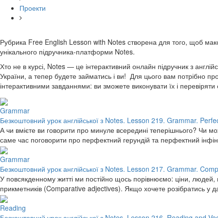
Проекти
Рубрика Free English Lesson with Notes створена для того, щоб макс
унікального підручника-платформи Notes.
Хто не в курсі, Notes — це інтерактивний онлайн підручник з англій
України, а тепер будете займатись і ви! Для цього вам потрібно пр
інтерактивними завданнями: ви зможете виконувати їх і перевіряти с
Grammar
Безкоштовний урок англійської з Notes. Lesson 219. Grammar. Perfect 
А чи вмієте ви говорити про минуле всередині теперішнього? Чи мож
саме час поговорити про перфектний герундій та перфектний інфін
Grammar
Безкоштовний урок англійської з Notes. Lesson 217. Grammar. Compa
У повсякденному житті ми постійно щось порівнюємо: ціни, людей, в
прикметників (Comparative adjectives). Якщо хочете розібратись у 
Reading
Безкоштовний урок англійської з Notes. Lesson 216. Reading and Voca