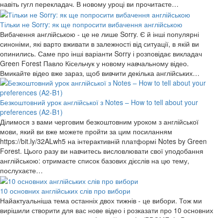
навіть гугл перекладач. В новому уроці ви прочитаєте…
Тільки не Sorry: як ще попросити вибачення англійською
Вибачення англійською - це не лише Sorry. Є й інші популярні
синоніми, які варто вживати в залежності від ситуації, в якій ви
опинились. Саме про інші варіанти Sorry і розповідає викладач
Green Forest Павло Кісельчук у новому навчальному відео.
Вмикайте відео вже зараз, щоб вивчити декілька англійських…
Безкоштовний урок англійської з Notes – How to tell about your
preferences (A2-B1)
Ділимося з вами черговим безкоштовним уроком з англійської
мови, який ви вже можете пройти за цим посиланням
https://bit.ly/32ALwh5 на інтерактивній платформі Notes by Green
Forest. Цього разу ви навчитесь висловлювати свої уподобання
англійською: отримаєте список базових дієслів на цю тему,
послухаєте…
10 основних англійських слів про вибори
Найактуальніша тема останніх двох тижнів - це вибори. Тож ми
вирішили створити для вас нове відео і розказати про 10 основних