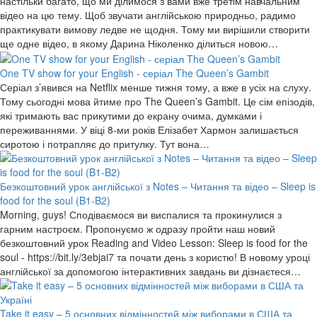
настільки багато, що ми ділимося з вами вже третім навчальним
відео на цю тему. Щоб звучати англійською природньо, радимо
практикувати вимову ледве не щодня. Тому ми вирішили створити
ще одне відео, в якому Дарина Ніколенко ділиться новою…
One TV show for your English - серіал The Queen’s Gambit
Серіал з’явився на Netflix менше тижня тому, а вже в усіх на слуху.
Тому сьогодні мова йтиме про The Queen’s Gambit. Це сім епізодів,
які тримають вас прикутими до екрану очима, думками і
переживаннями. У віці 8-ми років Елізабет Хармон залишається
сиротою і потрапляє до притулку. Тут вона…
Безкоштовний урок англійської з Notes – Читання та відео – Sleep is
food for the soul (B1-B2)
Morning, guys! Сподіваємося ви виспалися та прокинулися з
гарним настроєм. Пропонуємо ж одразу пройти наш новий
безкоштовний урок Reading and Video Lesson: Sleep is food for the
soul - https://bit.ly/3ebjai7 та почати день з користю! В новому уроці
англійської за допомогою інтерактивних завдань ви дізнаєтеся…
Take it easy – 5 основних відмінностей між виборами в США та