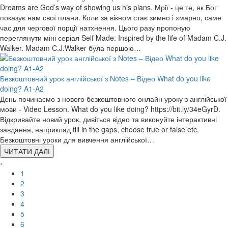
Dreams are God’s way of showing us his plans. Мрії - це те, як Бог
показує нам свої плани. Коли за вікном стає зимно і хмарно, саме
час для чергової порції натхнення. Цього разу пропоную
переглянути міні серіал Self Made: Inspired by the life of Madam C.J.
Walker. Madam C.J.Walker була першою…
Безкоштовний урок англійської з Notes – Відео What do you like
doing? A1-A2
День починаємо з нового безкоштовного онлайн уроку з англійської
мови - Video Lesson. What do you like doing? https://bit.ly/34eGyrD.
Відкривайте новий урок, дивіться відео та виконуйте інтерактивні
завдання, наприклад fill in the gaps, choose true or false etc.
Безкоштовні уроки для вивчення англійської…
ЧИТАТИ ДАЛІ
‹
1
2
3
4
5
6