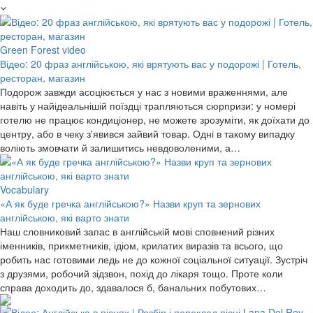
Green Forest video
Відео: 20 фраз англійською, які врятують вас у подорожі | Готель,
ресторан, магазин
Подорож завжди асоціюється у нас з новими враженнями, але
навіть у найідеальнішій поїздці трапляються сюрпризи: у номері
готелю не працює кондиціонер, не можете зрозуміти, як доїхати до
центру, або в чеку з'явився зайвий товар. Одні в такому випадку
воліють змовчати й залишитись невдоволеними, а…
Vocabulary
«А як буде гречка англійською?» Назви круп та зернових
англійською, які варто знати
Наш словниковий запас в англійській мові сповнений різних
іменників, прикметників, ідіом, крилатих виразів та всього, що
робить нас готовими ледь не до кожної соціальної ситуації. Зустріч
з друзями, робочий зідзвон, похід до лікаря тощо. Проте коли
справа доходить до, здавалося б, банальних побутових…