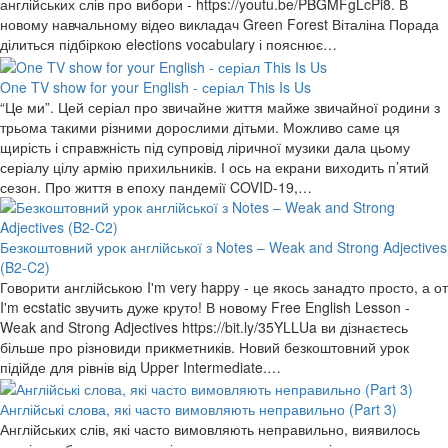
англійських слів про вибори - https://youtu.be/PBGMFgLcPi8. В
новому навчальному відео викладач Green Forest Віталіна Порада
ділиться підбіркою elections vocabulary і пояснює…
One TV show for your English - серіал This Is Us
“Це ми”. Цей серіал про звичайне життя майже звичайної родини з
трьома такими різними дорослими дітьми. Можливо саме ця
щирість і справжність під супровід ліричної музики дала цьому
серіалу цілу армію прихильників. І ось на екрани виходить п’ятий
сезон. Про життя в епоху пандемії COVID-19,…
Безкоштовний урок англійської з Notes – Weak and Strong Adjectives
(B2-C2)
Говорити англійською I'm very happy - це якось занадто просто, а от
I'm ecstatic звучить дуже круто! В новому Free English Lesson -
Weak and Strong Adjectives https://bit.ly/35YLLUa ви дізнаєтесь
більше про різновиди прикметників. Новий безкоштовний урок
підійде для рівнів від Upper Intermediate.…
Англійські слова, які часто вимовляють неправильно (Part 3)
Англійських слів, які часто вимовляють неправильно, виявилось