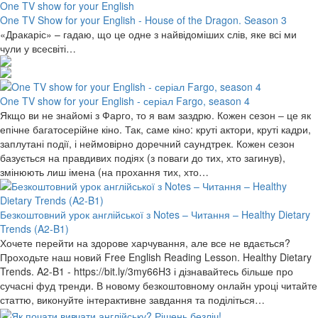
One TV show for your English
One TV Show for your English - House of the Dragon. Season 3
«Дракаріс» – гадаю, що це одне з найвідоміших слів, яке всі ми
чули у всесвіті…
One TV show for your English - серіал Fargo, season 4
Якщо ви не знайомі з Фарго, то я вам заздрю. Кожен сезон ‒ це як
епічне багатосерійне кіно. Так, саме кіно: круті актори, круті кадри,
заплутані події, і неймовірно доречний саундтрек. Кожен сезон
базується на правдивих подіях (з поваги до тих, хто загинув),
змінюють лиш імена (на прохання тих, хто…
Безкоштовний урок англійської з Notes – Читання – Healthy Dietary
Trends (A2-B1)
Хочете перейти на здорове харчування, але все не вдається?
Проходьте наш новий Free English Reading Lesson. Healthy Dietary
Trends. A2-B1 - https://bit.ly/3my66H3 і дізнавайтесь більше про
сучасні фуд тренди. В новому безкоштовному онлайн уроці читайте
статтю, виконуйте інтерактивне завдання та поділіться…