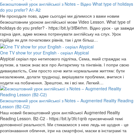
Безкоштовний урок англійської з Notes – Відео What type of holidays
do you prefer? A1-A2
Не проходьте повз, адже сьогодні ми ділимося з вами новим
безкоштовним уроком англійської мови Video Lesson. What type of
holidays do you prefer? - https://bit.ly/3fB4rhm. Відео урок - це завжди
гарна ідея, адже можна потренувати англійську на слух. Урок
підійде як для початкових рівнів, так і для більш…
One TV show for your English - серіал Atypical
Atypical серіал про нетипового підлітка, Сема, який страждає на
аутизм, а також знає все про Антарктику та пінгвінів. І попри свою
дивакуватість, Сем просто хоче жити нормальним життям: бути
незалежним, долати труднощі, вирішувати проблеми, вчитися і
ходити на побачення. Зрештою, як і всі ми. Легкий…
Безкоштовний урок англійської з Notes – Augmented Reality Reading
Lesson (B2-C2)
Наш новий безкоштовний урок англійської Augmented Reality
Reading Lesson. B2-C2 - https://bit.ly/3fc1qnb присвячений темі
доповненої реальності. Ми стикаємося з нею ледь не щодня - це
розпізнавання обличчя, ігри на смартфоні, маски в інстаграмі та