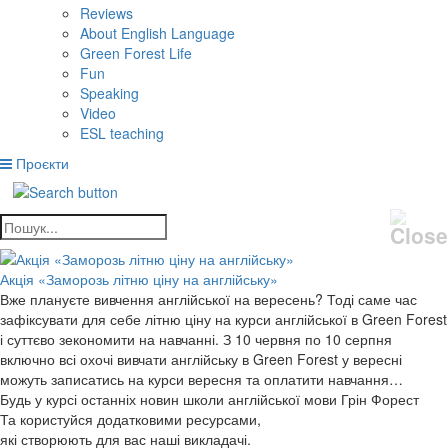
Reviews
About English Language
Green Forest Life
Fun
Speaking
Video
ESL teaching
Проєкти
Акція «Заморозь літню ціну на англійську»
Вже плануєте вивчення англійської на вересень? Тоді саме час
зафіксувати для себе літню ціну на курси англійської в Green Forest
і суттєво зекономити на навчанні. З 10 червня по 10 серпня
включно всі охочі вивчати англійську в Green Forest у вересні
можуть записатись на курси вересня та оплатити навчання…
Будь у курсі останніх новин школи англійської мови Грін Форест
Та користуйся додатковими ресурсами,
які створюють для вас наші викладачі.