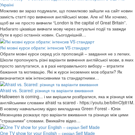
Україні
Можливо ви зараз подумали, що помилково зайшли на сайт новин
замість статті про вивчення англійської мови. Але ні! Ми хочемо,
щоб ви не просто вивчили “London is the capital of Great Britain”.
Набагато цікавіше вивчати мову через актуальні події та завжди
бути в курсі останніх новин. Сьогоднішній…
Які мовні курси обрати: інтенсив VS стандарт
Обрати мовні курси серед усіх пропозицій – завдання не з легких.
Школи пропонують різні варіанти вивчення англійської мови, в яких
просто заплутатися, а в разі неправильного вибору – втратити
бажання та мотивацію. Які ж курси іноземних мов обрати? Як
визначитися між інтенсивними та стандартними…
Afraid vs. Scared: різниця та варіанти вживання
Halloween is coming... і ми вирішили розібратися, яка ж різниця між
англійськими словами afraid та scared - https://youtu.be/bIlmCfjdt1M.
В новому навчальному відео викладачка Green Forest - Юлія
Мезенцева розказує про варіанти вживання та різницю між цими
"страшними" словами. Вмикайте відео…
One TV show for your English – серіал Self Made