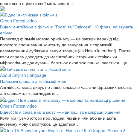
правильно оцінити свої можливості…
Green Forest video
Відео: англійська з фільмів "Троя" та "Одіссея": 10 фраз, які звучать
епічно
Перегляд фільмів мовою оригіналу — це завжди перехід від
простого споживання контенту до занурення в справжній,
незамутнений дубляжем задум творців (as Nolan intended!). Проте
коли справа доходить до масштабних історичних стрічок чи
міфологічних драмувань, багатьох охоплює паніка: здається, що…
About English Language
Найважчі слова в англійській мові
Англійська мова дивує не лише кількістю часів чи фразових дієслів,
а й словами, які виглядають…
Green Forest video
Відео: Як я сама вчила мову — найгірші та найкращі рішення
Коли ми чуємо історії про людей, які вивчили або вивчають
іноземну мову самотужки, це здається…