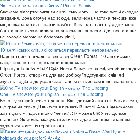
Як почати вивчати англійську? Рішень безліч!
Скажемо відверто: вивчити англійську мову – не таке вже й складне
завдання. Вона оточує нас всюди, величезна частина лексики вже
міцно вкоренилася в нашій пам'яті. Крім того, навіть у рідній мові
багато понять замінилися на англомовні аналоги. Для тих, хто ще
не володіє мовою на базовому рівні,…
10 англійських слів, які хочеться перекласти неправильно
Нарешті нове навчальне відео від Green Forest - 10 англійських
слів, які хочеться перекласти неправильно -
https://youtu.be/vaHioJY1Q4k Настя Левченко, досвідчений викладач
Green Forest, створила для вас добірку "підступних" слів, які
звучать подібно до української, але мають зовсім інше значення…
One TV show for your English - серіал The Undoing
Вона - успішний психотерапевт. Він - дитячий онколог. В них є син,
що грає на скрипці і вчиться в приватній школі. Але в ідеальному
житті цієї сім'ї щось пішло “не так”. Як можна undo те, що вже
сталося? Як можна скасувати злочин? Здається, цим питанням
задається кожен із героїв цього…