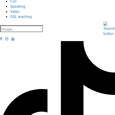
Fun
Speaking
Video
ESL teaching