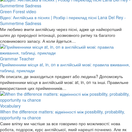
Green Forest video
Відео: Англійська в піснях | Розбір і переклад пісні Lana Del Rey -
Summertime Sadness
Ми любимо вчити англійську через пісні, адже це найкоротший
шлях до природної інтонації, розмовного ритму та багатого
словникового запасу. А коли йдеться…
Grammar Teacher
Прийменники місця at, in, on в англійській мові: правила вживання,
таблиці, приклади
Як описати, де знаходиться предмет або людина? Допоможуть
прийменники місця в англійській мові: at, in, on та інші. Правильне
використання цих прийменників…
Vocabulary
When the difference matters: відмінності між possibility, probability,
opportunity та chance
Саме влітку ми частіше за все говоримо про можливості: нова
робота, подорож, курс англійської, який нарешті почнемо. Але як