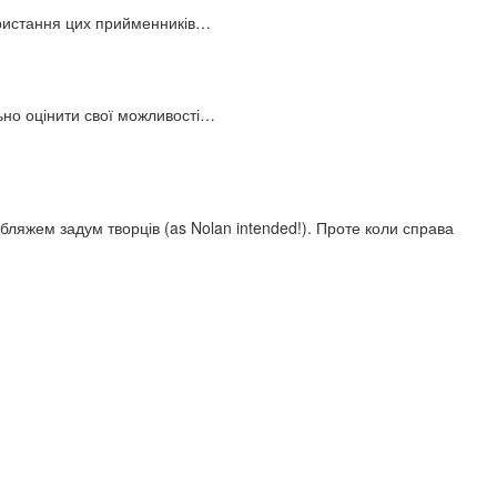
користання цих прийменників…
льно оцінити свої можливості…
ляжем задум творців (as Nolan intended!). Проте коли справа