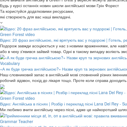
Будь у курсі останніх новин школи англійської мови Грін Форест
Та користуйся додатковими ресурсами,
які створюють для вас наші викладачі.
Green Forest video
Відео: 20 фраз англійською, які врятують вас у подорожі | Готель, 
Подорож завжди асоціюється у нас з новими враженнями, але навіть
або в чеку з'явився зайвий товар. Одні в такому випадку воліють 
Vocabulary
«А як буде гречка англійською?» Назви круп та зернових англійською
Наш словниковий запас в англійській мові сповнений різних іменників
робочий зідзвон, похід до лікаря тощо. Проте коли справа доходит
Green Forest video
Відео: Англійська в піснях | Розбір і переклад пісні Lana Del Rey -
Ми любимо вчити англійську через пісні, адже це найкоротший шлях
Grammar Teacher