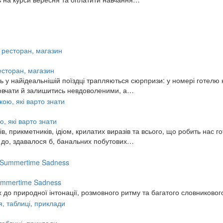
ресторан, магазин
 у найідеальнішій поїздці трапляються сюрпризи: у номері готелю н
змовчати й залишитись невдоволеними, а…
, які варто знати
, прикметників, ідіом, крилатих виразів та всього, що робить нас го
ь до, здавалося б, банальних побутових…
 Summertime Sadness
 до природної інтонації, розмовного ритму та багатого словниковог