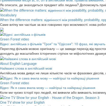
Прийменники місця at, in, on в англійській мові: правила вживання,
Як описати, де знаходиться предмет або людина? Допоможуть прийме
Vocabulary
When the difference matters: відмінності між possibility, probability, o
Саме влітку ми частіше за все говоримо про можливості: нова робо
Green Forest video
Відео: англійська з фільмів "Троя" та "Одіссея": 10 фраз, які звучать
Перегляд фільмів мовою оригіналу — це завжди перехід від простог
доходить до масштабних історичних стрічок чи міфологічних драму
About English Language
Найважчі слова в англійській мові
Англійська мова дивує не лише кількістю часів чи фразових дієслів,
Green Forest video
Відео: Як я сама вчила мову — найгірші та найкращі рішення
Коли ми чуємо історії про людей, які вивчили або вивчають інозем
One TV show for your English