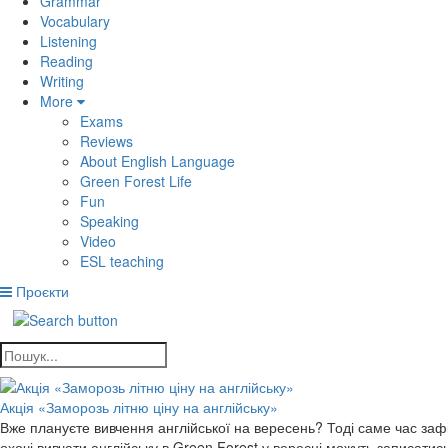
Grammar
Vocabulary
Listening
Reading
Writing
More
Exams
Reviews
About English Language
Green Forest Life
Fun
Speaking
Video
ESL teaching
Проєкти
Акція «Заморозь літню ціну на англійську»
Вже плануєте вивчення англійської на вересень? Тоді саме час зафік
охочі вивчати англійську в Green Forest у вересні можуть записати