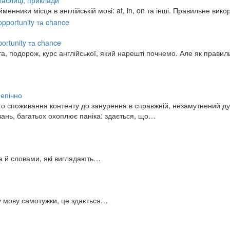
 таблиці, приклади
нники місця в англійській мові: at, in, on та інші. Правильне ви
pportunity та chance
та, подорож, курс англійської, який нарешті почнемо. Але як прави
 епічно
о споживання контенту до занурення в справжній, незамутнений дуб
вань, багатьох охоплює паніка: здається, що…
 а й словами, які виглядають…
ну мову самотужки, це здається…