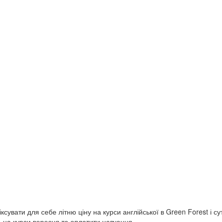
сувати для себе літню ціну на курси англійської в Green Forest і с
сь на курси вересня та оплатити навчання…