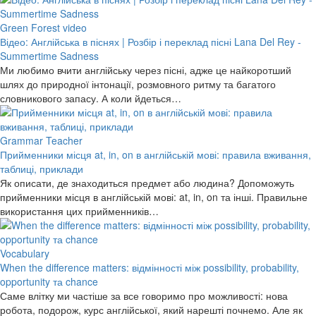
Green Forest video
Відео: Англійська в піснях | Розбір і переклад пісні Lana Del Rey -
Summertime Sadness
Ми любимо вчити англійську через пісні, адже це найкоротший
шлях до природної інтонації, розмовного ритму та багатого
словникового запасу. А коли йдеться…
Grammar Teacher
Прийменники місця at, in, on в англійській мові: правила вживання,
таблиці, приклади
Як описати, де знаходиться предмет або людина? Допоможуть
прийменники місця в англійській мові: at, in, on та інші. Правильне
використання цих прийменників…
Vocabulary
When the difference matters: відмінності між possibility, probability,
opportunity та chance
Саме влітку ми частіше за все говоримо про можливості: нова
робота, подорож, курс англійської, який нарешті почнемо. Але як