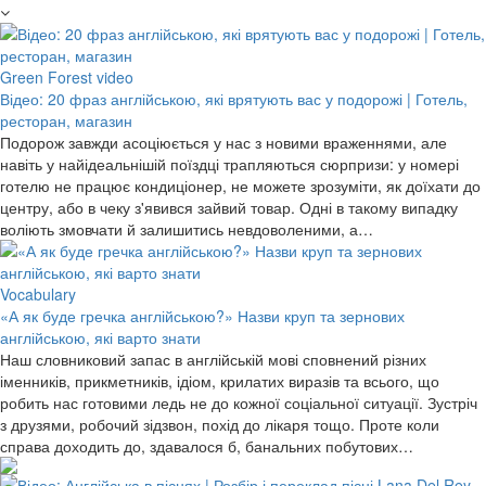
Green Forest video
Відео: 20 фраз англійською, які врятують вас у подорожі | Готель,
ресторан, магазин
Подорож завжди асоціюється у нас з новими враженнями, але
навіть у найідеальнішій поїздці трапляються сюрпризи: у номері
готелю не працює кондиціонер, не можете зрозуміти, як доїхати до
центру, або в чеку з'явився зайвий товар. Одні в такому випадку
воліють змовчати й залишитись невдоволеними, а…
Vocabulary
«А як буде гречка англійською?» Назви круп та зернових
англійською, які варто знати
Наш словниковий запас в англійській мові сповнений різних
іменників, прикметників, ідіом, крилатих виразів та всього, що
робить нас готовими ледь не до кожної соціальної ситуації. Зустріч
з друзями, робочий зідзвон, похід до лікаря тощо. Проте коли
справа доходить до, здавалося б, банальних побутових…