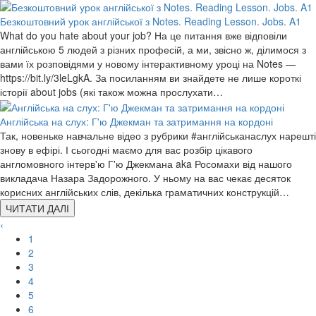
Безкоштовний урок англійської з Notes. Reading Lesson. Jobs. A1
What do you hate about your job? На це питання вже відповіли
англійською 5 людей з різних професій, а ми, звісно ж, ділимося з
вами їх розповідями у новому інтерактивному уроці на Notes —
https://bit.ly/3leLgkA. За посиланням ви знайдете не лише короткі
історії about jobs (які також можна прослухати…
Англійська на слух: Г'ю Джекман та затримання на кордоні
Так, новеньке навчальне відео з рубрики #англійськанаслух нарешті
знову в ефірі. І сьогодні маємо для вас розбір цікавого
англомовного інтерв'ю Г'ю Джекмана aka Росомахи від нашого
викладача Назара Задорожного. У ньому на вас чекає десяток
корисних англійських слів, декілька граматичних конструкцій…
ЧИТАТИ ДАЛІ
‹
1
2
3
4
5
6