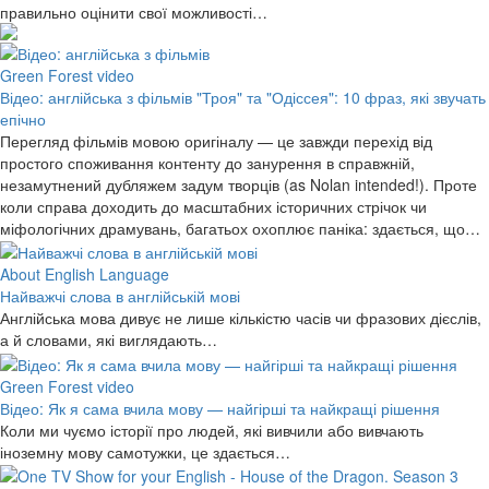
правильно оцінити свої можливості…
Green Forest video
Відео: англійська з фільмів "Троя" та "Одіссея": 10 фраз, які звучать
епічно
Перегляд фільмів мовою оригіналу — це завжди перехід від
простого споживання контенту до занурення в справжній,
незамутнений дубляжем задум творців (as Nolan intended!). Проте
коли справа доходить до масштабних історичних стрічок чи
міфологічних драмувань, багатьох охоплює паніка: здається, що…
About English Language
Найважчі слова в англійській мові
Англійська мова дивує не лише кількістю часів чи фразових дієслів,
а й словами, які виглядають…
Green Forest video
Відео: Як я сама вчила мову — найгірші та найкращі рішення
Коли ми чуємо історії про людей, які вивчили або вивчають
іноземну мову самотужки, це здається…