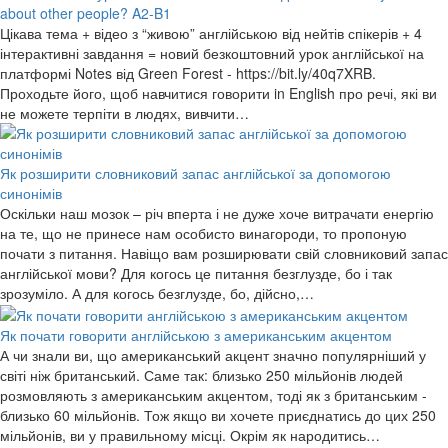
about other people? A2-B1
Цікава тема + відео з “живою” англійською від нейтів спікерів + 4
інтерактивні завдання = новий безкоштовний урок англійської на
платформі Notes від Green Forest - https://bit.ly/40q7XRB.
Проходьте його, щоб навчитися говорити in English про речі, які ви
не можете терпіти в людях, вивчити…
Як розширити словниковий запас англійської за допомогою
синонімів
Оскільки наш мозок – річ вперта і не дуже хоче витрачати енергію
на те, що не принесе нам особисто винагороди, то пропоную
почати з питання. Навіщо вам розширювати свій словниковий запас
англійської мови? Для когось це питання безглузде, бо і так
зрозуміло. А для когось безглузде, бо, дійсно,…
Як почати говорити англійською з американським акцентом
А чи знали ви, що американський акцент значно популярніший у
світі ніж британський. Саме так: близько 250 мільйонів людей
розмовляють з американським акцентом, тоді як з британським -
близько 60 мільйонів. Тож якщо ви хочете приєднатись до цих 250
мільйонів, ви у правильному місці. Окрім як народитись…