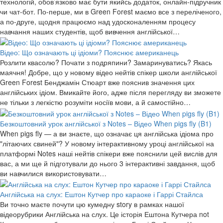
технологій, обов’язково має бути якийсь додаток, онлайн-підручник
чи чат-бот. По-перше, ми в Green Forest маємо все з переліченого,
а по-друге, щодня працюємо над удосконаленням процесу
навчання наших студентів, щоб вивчення англійської…
Відео: Що означають ці ідіоми? Пояснює американець
Розлити квасолю? Почати з подряпини? Замаринуватись? Якась
маячня! Добре, що у новому відео нейтів спікер школи англійської
Green Forest Бенджамін Стюарт вже пояснив значення цих
англійських ідіом. Вмикайте його, адже після перегляду ви зможете
не тільки з легкістю розуміти носіїв мови, а й самостійно…
Безкоштовний урок англійської з Notes – Відео When pigs fly (B1)
When pigs fly — а ви знаєте, що означає ця англійська ідіома про
"літаючих свиней"? У новому інтерактивному уроці англійської на
платформі Notes наші нейтів спікери вже пояснили цей вислів для
вас, а ми ще й підготували до нього 3 інтерактивні завдання, щоб
ви навчилися використовувати…
Англійська на слух: Ештон Кутчер про караоке і Гаррі Стайлса
Ви точно маєте почути цю кумедну story в рамках нашої
відеорубрики Англійська на слух. Це історія Ештона Кутчера not