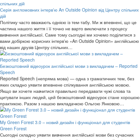
Серія англомовних інтерв'ю An Outside Opinion від Центру спільних
дій
Політику часто вважають однією із тем-табу. Ми ж впевнені, що це
частина нашого життя і її точно не варто виключати з процесу
вивчення англійської. Саме тому сьогодні ми хочемо поділитися з
вами добіркою корисних інтерв'ю «An Outside Opinion» англійською
від наших друзів Центру спільних…
Безкоштовний відеоурок англійської мови з викладачем – Reported
Speech
Reported Speech (непряма мова) — одна з граматичних тем, без
яких складно уявити впевнене спілкування англійською мовою.
Якщо ви хочете навчитися правильно передавати чужі слова та
цитувати інших людей, цей безкоштовний відеоурок стане хорошою
практикою. Разом з нашою викладачкою Ольгою Янковою…
My Green Forest 3.0 – новий дизайн і функціонал для студентів
Green Forest
Сьогодні складно уявити вивчення англійської мови без сучасних