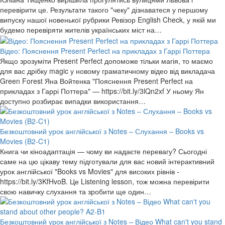
перевірити це. Результати такого "чеку" дізнаватеся у першому
випуску нашої новенької рубрики Ревізор English Check, у якій ми
будемо перевіряти жителів українських міст на…
Відео: Пояснення Present Perfect на прикладах з Гаррі Поттера
Якщо зрозуміти Present Perfect допоможе тільки магія, то маємо
для вас дрібку magic у новому граматичному відео від викладача
Green Forest Яна Войтенка "Пояснення Present Perfect на
прикладах з Гаррі Поттера" — https://bit.ly/3lQn2xf У ньому Ян
доступно розбирає випадки використання…
Безкоштовний урок англійської з Notes – Слухання – Books vs
Movies (B2-C1)
Книга чи кіноадаптація — чому ви надаєте перевагу? Сьогодні
саме на цю цікаву тему підготували для вас новий інтерактивний
урок англійської "Books vs Movies" для високих рівнів -
https://bit.ly/3KfHvoB. Це Listening lesson, тож можна перевірити
свою навичку слухання та зробити ще один…
Безкоштовний урок англійської з Notes – Відео What can't you stand