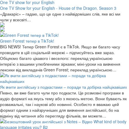
One TV show for your English
One TV Show for your English - House of the Dragon. Season 3
«Дракаріс» – гадаю, що це одне з найвідоміших слів, яке всі ми
чули у всесвіті…
Green Forest тепер в TikTok!
BIG NEWS! Тепер Green Forest є в TikTok. Якщо ви багато часу
проводите в цій соціальній мережі – підписуйтесь вже зараз.
Обіцяємо багато цікавого і веселого: переклад українською
інтерв’ю з вашими улюбленими зірками; міні-уроки на вивчення
лексики від викладачів Green Forest; переклад українською…
Як вчити англійську з подкастами – поради та добірка найцікавіших
Певно, ви вже багато чули про подкасти. Це розмовні програми в
аудіо форматі на якусь тему або з якоюсь метою. Вони бувають як
розважальні, так і наукові або новинні. Особисто я вважаю цей
формат одним з найзручніших для вивчення англійської, бо на
відміну від читання або перегляду фільмів, ви можете…