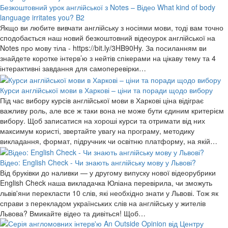
Безкоштовний урок англійської з Notes – Відео What kind of body
language irritates you? B2
Якщо ви любите вивчати англійську з носіями мови, тоді вам точно
сподобається наш новий безкоштовний відеоурок англійської на
Notes про мову тіла - https://bit.ly/3HB90Hy. За посиланням ви
знайдете коротке інтерв’ю з нейтів спікерами на цікаву тему та 4
інтерактивні завдання для самоперевірки…
Курси англійської мови в Харкові – ціни та поради щодо вибору
Під час вибору курсів англійської мови в Харкові ціна відіграє
важливу роль, але все ж таки вона не може бути єдиним критерієм
вибору. Щоб записатися на хороші курси та отримати від них
максимум користі, звертайте увагу на програму, методику
викладання, формат, підручник чи освітню платформу, на якій…
Відео: English Check - Чи знають англійську мову у Львові?
Від бруківки до наливки — у другому випуску нової відеорубрики
English Check наша викладачка Юліана перевірила, чи зможуть
львів'яни перекласти 10 слів, які необхідно знати у Львові. Тож як
справи з перекладом українських слів на англійську у жителів
Львова? Вмикайте відео та дивіться! Щоб…