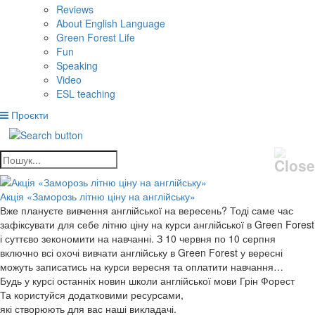
Reviews
About English Language
Green Forest Life
Fun
Speaking
Video
ESL teaching
Проєкти
Акція «Заморозь літню ціну на англійську»
Вже плануєте вивчення англійської на вересень? Тоді саме час
зафіксувати для себе літню ціну на курси англійської в Green Forest
і суттєво зекономити на навчанні. З 10 червня по 10 серпня
включно всі охочі вивчати англійську в Green Forest у вересні
можуть записатись на курси вересня та оплатити навчання…
Будь у курсі останніх новин школи англійської мови Грін Форест
Та користуйся додатковими ресурсами,
які створюють для вас наші викладачі.