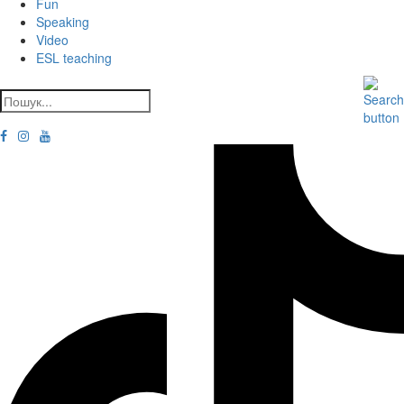
Fun
Speaking
Video
ESL teaching