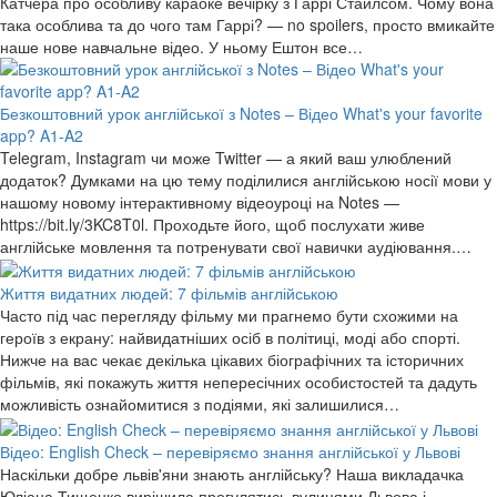
Катчера про особливу караоке вечірку з Гаррі Стайлсом. Чому вона
така особлива та до чого там Гаррі? — no spoilers, просто вмикайте
наше нове навчальне відео. У ньому Ештон все…
Безкоштовний урок англійської з Notes – Відео What's your favorite
app? A1-A2
Telegram, Instagram чи може Twitter — а який ваш улюблений
додаток? Думками на цю тему поділилися англійською носії мови у
нашому новому інтерактивному відеоуроці на Notes —
https://bit.ly/3KC8T0l. Проходьте його, щоб послухати живе
англійське мовлення та потренувати свої навички аудіювання.…
Життя видатних людей: 7 фільмів англійською
Часто під час перегляду фільму ми прагнемо бути схожими на
героїв з екрану: найвидатніших осіб в політиці, моді або спорті.
Нижче на вас чекає декілька цікавих біографічних та історичних
фільмів, які покажуть життя непересічних особистостей та дадуть
можливість ознайомитися з подіями, які залишилися…
Відео: English Check – перевіряємо знання англійської у Львові
Наскільки добре львів'яни знають англійську? Наша викладачка
Юліана Тищенко вирішила прогулятись вулицями Львова і