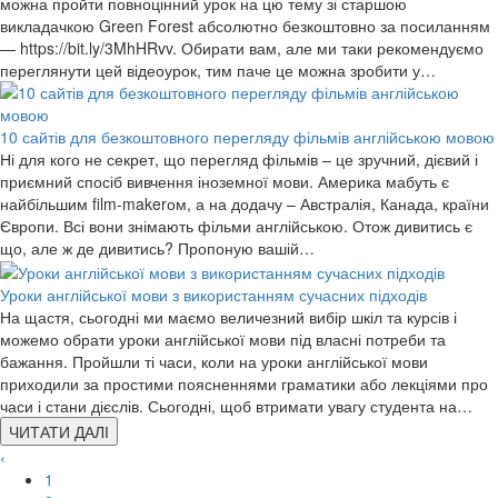
можна пройти повноцінний урок на цю тему зі старшою
викладачкою Green Forest абсолютно безкоштовно за посиланням
— https://bit.ly/3MhHRvv. Обирати вам, але ми таки рекомендуємо
переглянути цей відеоурок, тим паче це можна зробити у…
10 сайтів для безкоштовного перегляду фільмів англійською мовою
Ні для кого не секрет, що перегляд фільмів – це зручний, дієвий і
приємний спосіб вивчення іноземної мови. Америка мабуть є
найбільшим film-makerом, а на додачу – Австралія, Канада, країни
Європи. Всі вони знімають фільми англійською. Отож дивитись є
що, але ж де дивитись? Пропоную вашій…
Уроки англійської мови з використанням сучасних підходів
На щастя, сьогодні ми маємо величезний вибір шкіл та курсів і
можемо обрати уроки англійської мови під власні потреби та
бажання. Пройшли ті часи, коли на уроки англійської мови
приходили за простими поясненнями граматики або лекціями про
часи і стани дієслів. Сьогодні, щоб втримати увагу студента на…
ЧИТАТИ ДАЛІ
‹
1