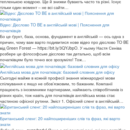
тепленькою ковдрою. Ще й знижки бувають часто та різні. Існує
тільки один момент – не всі сайти…
Відео: Дієслово TO BE в англійській мові | Пояснення для
початківців
Бо це ґрунт, база, основа, фундамент в англійській — ось одна з
причин, чому вам варто подивитися нове відео про дієслово TO BE
від Green Forest — https://bit.ly/3QYJbpO. У ньому Настя Сеніва
розбере це філософське дієслово так детально, щоб всім
початківцям було точно все зрозуміло! Тож…
Англійська мова для початківців: базовий словник для офісу
Сьогодні майже в кожній професії знання міжнародної мови
спілкування є якщо не обов’язковим, то бажаним. Компанії
працюють з іноземними партнерами, наймають співробітників із
різних країн, тож навіть для початківців англійська мова стає
частиною офісної рутини. Зміст 1. Офісний сленг в англійській…
Британський сленг: 20 найпоширеніших слів та фраз, які варто
знати
Добрий день, everybody! Якщо є дві важливі речі, які вам потрібно