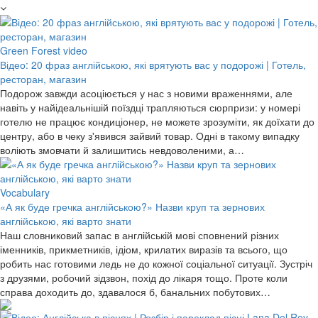
Green Forest video
Відео: 20 фраз англійською, які врятують вас у подорожі | Готель,
ресторан, магазин
Подорож завжди асоціюється у нас з новими враженнями, але
навіть у найідеальнішій поїздці трапляються сюрпризи: у номері
готелю не працює кондиціонер, не можете зрозуміти, як доїхати до
центру, або в чеку з'явився зайвий товар. Одні в такому випадку
воліють змовчати й залишитись невдоволеними, а…
Vocabulary
«А як буде гречка англійською?» Назви круп та зернових
англійською, які варто знати
Наш словниковий запас в англійській мові сповнений різних
іменників, прикметників, ідіом, крилатих виразів та всього, що
робить нас готовими ледь не до кожної соціальної ситуації. Зустріч
з друзями, робочий зідзвон, похід до лікаря тощо. Проте коли
справа доходить до, здавалося б, банальних побутових…