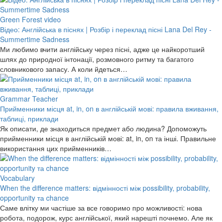
Green Forest video
Відео: Англійська в піснях | Розбір і переклад пісні Lana Del Rey -
Summertime Sadness
Ми любимо вчити англійську через пісні, адже це найкоротший
шлях до природної інтонації, розмовного ритму та багатого
словникового запасу. А коли йдеться…
Grammar Teacher
Прийменники місця at, in, on в англійській мові: правила вживання,
таблиці, приклади
Як описати, де знаходиться предмет або людина? Допоможуть
прийменники місця в англійській мові: at, in, on та інші. Правильне
використання цих прийменників…
Vocabulary
When the difference matters: відмінності між possibility, probability,
opportunity та chance
Саме влітку ми частіше за все говоримо про можливості: нова
робота, подорож, курс англійської, який нарешті почнемо. Але як