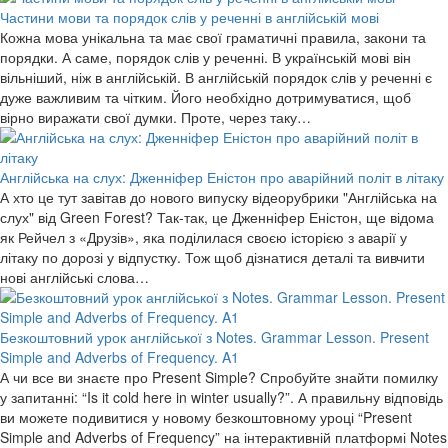
Частини мови та порядок слів у реченні в англійській мові
Кожна мова унікальна та має свої граматичні правила, закони та
порядки. А саме, порядок слів у реченні. В українській мові він
вільніший, ніж в англійській. В англійській порядок слів у реченні є
дуже важливим та чітким. Його необхідно дотримуватися, щоб
вірно виражати свої думки. Проте, через таку…
Англійська на слух: Дженніфер Еністон про аварійний політ в літаку
А хто це тут завітав до нового випуску відеорубрики "Англійська на
слух" від Green Forest? Так-так, це Дженніфер Еністон, ще відома
як Рейчел з «Друзів», яка поділилася своєю історією з аварії у
літаку по дорозі у відпустку. Тож щоб дізнатися деталі та вивчити
нові англійські слова…
Безкоштовний урок англійської з Notes. Grammar Lesson. Present
Simple and Adverbs of Frequency. A1
А чи все ви знаєте про Present Simple? Спробуйте знайти помилку
у запитанні: “Is it cold here in winter usually?”. А правильну відповідь
ви можете подивитися у новому безкоштовному уроці “Present
Simple and Adverbs of Frequency” на інтерактивній платформі Notes