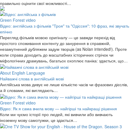
правильно оцінити свої можливості…
Green Forest video
Відео: англійська з фільмів "Троя" та "Одіссея": 10 фраз, які звучать
епічно
Перегляд фільмів мовою оригіналу — це завжди перехід від
простого споживання контенту до занурення в справжній,
незамутнений дубляжем задум творців (as Nolan intended!). Проте
коли справа доходить до масштабних історичних стрічок чи
міфологічних драмувань, багатьох охоплює паніка: здається, що…
About English Language
Найважчі слова в англійській мові
Англійська мова дивує не лише кількістю часів чи фразових дієслів,
а й словами, які виглядають…
Green Forest video
Відео: Як я сама вчила мову — найгірші та найкращі рішення
Коли ми чуємо історії про людей, які вивчили або вивчають
іноземну мову самотужки, це здається…