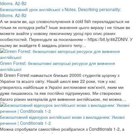
Безкоштовний урок англійської з Notes. Describing personality:
Idioms. A2-B2
А чи знали ви, що словосполучення a cold fish перекладається не
тільки як холодна риба? Інше значення цього виразу і не тільки ви
можете знайти у новому лексичному уроці про опис різних
особистостей. Переходьте за посиланням – https://bit.ly/46ZDNIV. У
ньому ви знайдете 6 завдань різного типу…
Green Forest: безкоштовні авторські ресурси для вивчення
англійської
В Green Forest навчається близько 20000 студентів щороку з
України та всього світу. Нашій школі вже 22 роки, тож у нас
утворилось найбільше в Україні англомовне ком'юніті, яким ми
дуже пишаємось та яке постійно підтримуємо. Ми створюємо
багато різних матеріалів для вивчення англійською, які можна…
Безкоштовний відеоурок англійської мови з викладачем: Умовні
речення | Conditionals 1-2
Можна спробувати самостійно розібратися з Conditionals 1-2, а