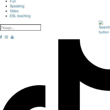
Fun
Speaking
Video
ESL teaching