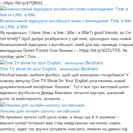
– https://bit.ly/47Qfb53.…
Безкоштовний відеоурок англійської мови з викладачем: Few, a few
та Little, a little
Як правильно: I have (few / a few / little / a little?) good friends, so I'm
not lonely? Щоб добре розібратися у цій темі, проходьте наш новий
безкоштовний відеоурок з англійської, який для вас проведе старша
викладачка Green Forest Оля Янкова — https://bit.ly/3QTuTFE. Як
пройде урок? Оля…
One TV show for your English - мінісеріал Beckham
Необов’язково любити футбол, щоб цей мінісеріал сподобався! У
новому випуску One TV Show for Your English розглянемо новий
документальний кінофільм “Бекхем”. Тут є все про життєвий шлях
відомого футболіста Девіда Бекхема: початок кар’єри, шалений
успіх та майстерність, кохання…
Лексика для онлайн-шопінгу англійською
Як приємно купити собі щось нове, а якщо ще й зі знижкою –
взагалі супер! Інтернет вже став невід’ємною частиною навіть
шопінгу, адже так зручно купувати нові речі, лежачи на дивані під