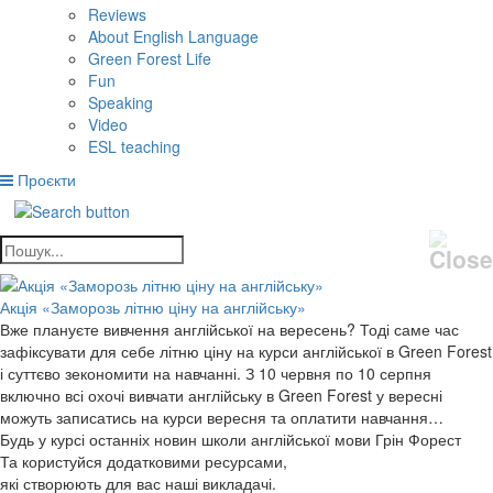
Reviews
About English Language
Green Forest Life
Fun
Speaking
Video
ESL teaching
Проєкти
Акція «Заморозь літню ціну на англійську»
Вже плануєте вивчення англійської на вересень? Тоді саме час
зафіксувати для себе літню ціну на курси англійської в Green Forest
і суттєво зекономити на навчанні. З 10 червня по 10 серпня
включно всі охочі вивчати англійську в Green Forest у вересні
можуть записатись на курси вересня та оплатити навчання…
Будь у курсі останніх новин школи англійської мови Грін Форест
Та користуйся додатковими ресурсами,
які створюють для вас наші викладачі.