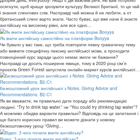
осягнути, щоб краще зрозуміти культуру Великої Британії, то це чай
і знання сленгових слів. Насправді чай можна й не любити, а от
британський сленг варто знати. Часто буває, що вже наче й знаєте
англійську на високому рівні, але все одно…
Як вчити англійську самостійно на платформі Booyya
Чи бувало у вас таке, що треба повторити певну граматичну тему
або вивчити специфічну лексику англійської мови, а проходити
повноцінний курс заради цього немає змоги чи бажання?
Насправді це досить поширене явище, тому в 2020 році сім’я
проєктів Green Forest запустила онлайн-маркет курсів англійської…
Безкоштовний урок англійської з Notes. Giving Advice and
Recommendations. B2-C1
Як ви вважаєте, як правильно дати пораду або рекомендацію
людині: “Try to drink tap water.” чи “You could try drinking tap water”?
А можливо обидва варіанти правильні? Відповідь на це запитання і
ще багато корисних правил ви можете дізнати у новому
безкоштовному уроці “Giving…
Відео: З чого почати вчити англійську?