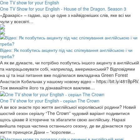
One TV show for your English
One TV Show for your English - House of the Dragon. Season 3
«Дракаріс» – гадаю, що це одне з найвідоміших слів, яке всі ми
чули у всесвіті…
Відео: Як позбутись акценту під час спілкування англійською і чи
треба?
А як ви думаєте, чи потрібно позбутись іншого акценту в англійській
та напрацьовувати собі, наприклад, американський? Відповідями
на ці та інші питання вже поділилася викладачка Green Forest
Анастасія Кобильчак у нашому новому відео – https://bit.ly/481BpRV.
Тож вмикайте його та дізнавайтеся важливе…
One TV show for your English - серіал The Crown
А ви все знаєте про життя англійської королівської родини? Новий
шостий сезон серіалу “The Crown” чудовий варіант подивитися
щось цікаве й історичне та збагатити свою англійську. Наразі
вийшла перша частина останнього сезону, де ви дізнаєтеся про
життя принцеси Діани – “королеви…