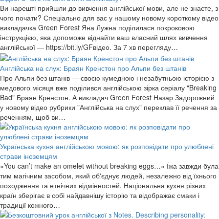
Ви нарешті прийшли до вивчення англійської мови, але не знаєте, з
чого почати? Спеціально для вас у нашому новому короткому відео
викладачка Green Forest Яна Лужна поділилася покроковою
інструкцією, яка допоможе віднайти ваш власний шлях вивчення
англійської — https://bit.ly/GFвідео. За 7 хв перегляду…
Англійська на слух: Браян Кренстон про Альпи без штанів
Про Альпи без штанів — своєю кумедною і незабутньою історією з
медового місяця вже поділився англійською зірка серіалу "Breaking
Bad" Браян Кренстон. А викладач Green Forest Назар Задорожний
у новому відео рубрики "Англійська на слух" переклав її речення за
реченням, щоб ви…
Українська кухня англійською мовою: як розповідати про улюблені
страви іноземцям
«You can’t make an omelet without breaking eggs…» Їжа завжди була
тим магічним засобом, який об'єднує людей, незалежно від їхнього
походження та етнічних відмінностей. Національна кухня різних
країн зберігає в собі найдавнішу історію та відображає смаки і
традиції кожного…