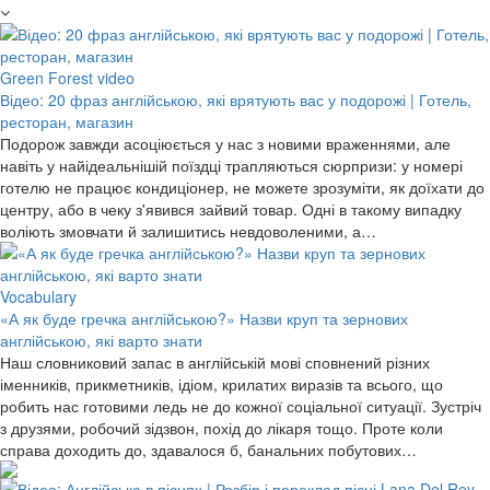
Green Forest video
Відео: 20 фраз англійською, які врятують вас у подорожі | Готель,
ресторан, магазин
Подорож завжди асоціюється у нас з новими враженнями, але
навіть у найідеальнішій поїздці трапляються сюрпризи: у номері
готелю не працює кондиціонер, не можете зрозуміти, як доїхати до
центру, або в чеку з'явився зайвий товар. Одні в такому випадку
воліють змовчати й залишитись невдоволеними, а…
Vocabulary
«А як буде гречка англійською?» Назви круп та зернових
англійською, які варто знати
Наш словниковий запас в англійській мові сповнений різних
іменників, прикметників, ідіом, крилатих виразів та всього, що
робить нас готовими ледь не до кожної соціальної ситуації. Зустріч
з друзями, робочий зідзвон, похід до лікаря тощо. Проте коли
справа доходить до, здавалося б, банальних побутових…