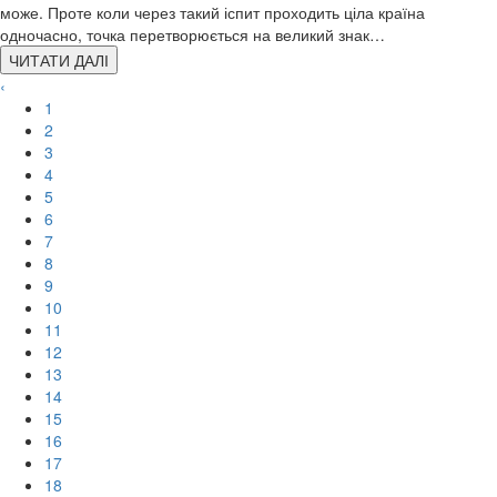
може. Проте коли через такий іспит проходить ціла країна
одночасно, точка перетворюється на великий знак…
ЧИТАТИ ДАЛІ
‹
1
2
3
4
5
6
7
8
9
10
11
12
13
14
15
16
17
18