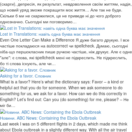
(скарги), депресія, як результат, невдоволення своїм життям, надія,
що новий уряд зможе покращити моє життя… Але так не буде.
Скільки б ми не скаржилися, це не приведе ні до чого доброго
однозначно. Сьогодні ми поговоримо…
Lost in Translations: навіть одна буква має значення
Even One Letter Can Make a Difference Я дуже багато друкую. І все
частіше покладаюся на autocorrect чи spellcheck. Думаю, сьогодні
хіба-що першокласник пише ручкою частіше, ніж друкує. Але є одне
"але": є слова, які spellcheck мені не підкреслить. Не підкреслить,
бо ті слова існують, але чи…
Asking for a favor. Словник
What is a favor? Here’s what the dictionary says: Favor – a kind or
helpful act that you do for someone. When we ask someone to do
something for us, we ask for a favor. How can we do this correctly in
English? Let’s find out: Can you (do something) for me, please? – Не
міг би…
Новини. ABC News: Containing the Ebola Outbreak
Last week I was on 5 different flights in 2 days, which made me think
about Ebola outbreak in a slightly different way. With all the air travel