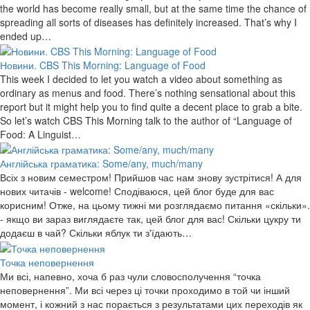
the world has become really small, but at the same time the chance of
spreading all sorts of diseases has definitely increased. That’s why I
ended up…
Новини. CBS This Morning: Language of Food
This week I decided to let you watch a video about something as
ordinary as menus and food. There’s nothing sensational about this
report but it might help you to find quite a decent place to grab a bite.
So let’s watch CBS This Morning talk to the author of “Language of
Food: A Linguist…
Англійська граматика: Some/any, much/many
Всіх з новим семестром! Прийшов час нам знову зустрітися! А для
нових читачів - welcome! Сподіваюся, цей блог буде для вас
корисним! Отже, на цьому тижні ми розглядаємо питання «скільки».
- якщо ви зараз виглядаєте так, цей блог для вас! Скільки цукру ти
додаєш в чай? Скільки яблук ти з'їдають…
Точка неповернення
Ми всі, напевно, хоча б раз чули словосполучення “точка
неповернення”. Ми всі через ці точки проходимо в той чи інший
момент, і кожний з нас порається з результатами цих переходів як