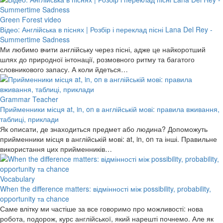
Green Forest video
Відео: Англійська в піснях | Розбір і переклад пісні Lana Del Rey -
Summertime Sadness
Ми любимо вчити англійську через пісні, адже це найкоротший
шлях до природної інтонації, розмовного ритму та багатого
словникового запасу. А коли йдеться…
Grammar Teacher
Прийменники місця at, in, on в англійській мові: правила вживання,
таблиці, приклади
Як описати, де знаходиться предмет або людина? Допоможуть
прийменники місця в англійській мові: at, in, on та інші. Правильне
використання цих прийменників…
Vocabulary
When the difference matters: відмінності між possibility, probability,
opportunity та chance
Саме влітку ми частіше за все говоримо про можливості: нова
робота, подорож, курс англійської, який нарешті почнемо. Але як