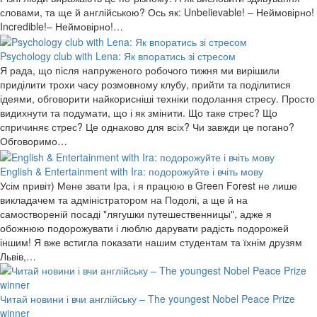
словами, та ще й англійською? Ось як: Unbelievable! – Неймовірно!
Incredible!– Неймовірно!…
Psychology club with Lena: Як впоратись зі стресом
Я рада, що після напруженого робочого тижня ми вирішили
приділити трохи часу розмовному клубу, прийти та поділитися
ідеями, обговорити найкорисніші техніки подолання стресу. Просто
видихнути та подумати, що і як змінити. Що таке стрес? Що
спричиняє стрес? Це однаково для всіх? Чи завжди це погано?
Обговоримо…
English & Entertainment with Ira: подорожуйте і вчіть мову
Усім привіт) Мене звати Іра, і я працюю в Green Forest не лише
викладачем та адміністратором на Подолі, а ще й на
самоствореній посаді "лягушки путешественницы", адже я
обожнюю подорожувати і люблю дарувати радість подорожей
іншим! Я вже встигла показати нашим студентам та їхнім друзям
Львів,…
Читай новини і вчи англійську – The youngest Nobel Peace Prize
winner