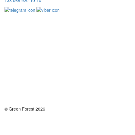
+38 068 920-10-10
© Green Forest 2026
Розробка - DevCats
Розробка застосунка