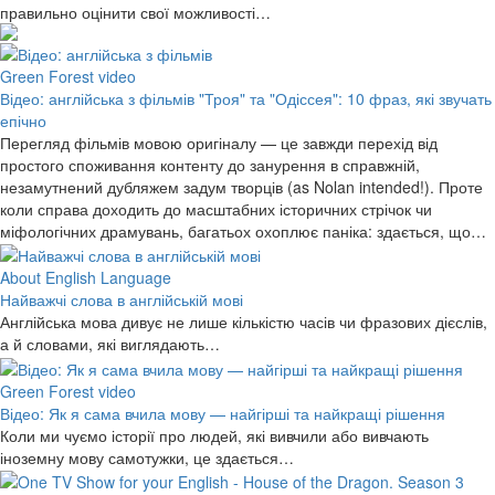
правильно оцінити свої можливості…
Green Forest video
Відео: англійська з фільмів "Троя" та "Одіссея": 10 фраз, які звучать
епічно
Перегляд фільмів мовою оригіналу — це завжди перехід від
простого споживання контенту до занурення в справжній,
незамутнений дубляжем задум творців (as Nolan intended!). Проте
коли справа доходить до масштабних історичних стрічок чи
міфологічних драмувань, багатьох охоплює паніка: здається, що…
About English Language
Найважчі слова в англійській мові
Англійська мова дивує не лише кількістю часів чи фразових дієслів,
а й словами, які виглядають…
Green Forest video
Відео: Як я сама вчила мову — найгірші та найкращі рішення
Коли ми чуємо історії про людей, які вивчили або вивчають
іноземну мову самотужки, це здається…