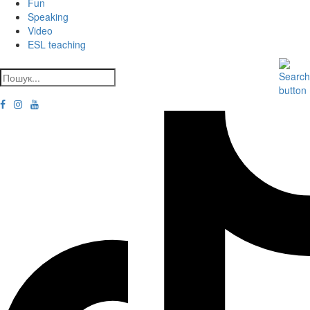
Fun
Speaking
Video
ESL teaching