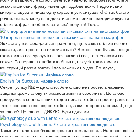
знаю лише одну фразу «мені це подобається». Надто нудно
використовувати лише одну фразу в усіх ситуаціях! Є так багато
речей, які нам можуть подобатися і ми повинні використовувати
стільки ж фраз, щоб показати свої почуття! Тож…
10 ігор для вивчення нових англійських слів на ваш смартфон
Як часто у вас складається враження, що можна стільки всього
сказати, але просто не вистачає слів? В мене таке буває. І якщо з
граматикою все зрозуміло - раз вивчив і все, то зі словами все
важче. По-перше, їх набагато більше, ніж усіх граматичних
конструкцій разом взятих і помножених на два. По-друге,…
English for Success. Чарівне слово
Секрет успіху №2 – це слово. Але слово не просте, а чарівне.
Завдяки цьому слову ти зможеш змінити своє життя. Це слово
пробуджує в серцях інших людей повагу, любов і просто радість, а
також сповнює твоє серце любов'ю, а життя процвітанням. Що це
за слово? Це слово – ДЯКУЮ. Бути вдячним…
Psychology club with Lena: Як стати креативною людиною
Таємниче, але таке бажане креативне мислення... Напевно, всі ви
часто про нього чуєте, але не завжди відчуваєте всередині. Це те,