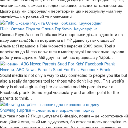
чим ми захоплюємося в людях яскравих, вільних та талановитих.
Цього разу ми спробували перетворити цю незрозумілу «магічну
здатність» на реальний та практичний…
ITalk: Оксана Різун та Олена Горбатко. Каучсерфінг
Оксана Різун Альона Горбатко Ми попросили дівчат відповісти на
пару запитань: Як ти потрапила в ГФ? Давно тут викладаєш?
Альона: Я працюю в Грін Форесті з вересня 2009 року. Тоді я
переїхала до Кbєва навчатися в магістратурі і паралельно шукала
роботу викладачем. Мій друг на той час працював у Yappi…
Новини. ABC News: Parents Sued For Kids’ Facebook Prank
Social media is not only a way to stay connected to people you like but
also a really dangerous tool for those who don’t like you. This week’s
story is about a girl suing her classmate and his parents over a
Facebook prank. Some legal vocabulary and another point for the
parents to think…
Showing surprise – словник для вираження подиву
Що таке подив? Якщо цитувати Вікіпедію, подив – це короткочасний
емоційний стан, який ми відчуваємо, бо сталося щось несподіване.
Різні люди виражають це по-різному: А як висловити здивування