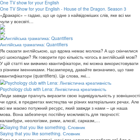
One TV show for your English
One TV Show for your English - House of the Dragon. Season 3
«Дракаріс» – гадаю, що це одне з найвідоміших слів, яке всі ми
чули у всесвіті…
Англійська граматика: Quantifiers
Як сказати англійською, що вдома немає молока? А що скінчилися
усі шоколадки? Як говорити про кількість чогось в англійській мові?
У цій статті ми вивчимо квантифікатори, які можна використовувати
з різними іменниками. Насамперед, давайте визначимо, що таке
квантифікатори (quantifiers). Це слова, які…
Psychology club with Lena: Лінгвістична креативність
Люди завжди прагнуть виразити свою індивідуальність у зовнішності
чи одязі, в предметах мистецтва чи різних матеріальних речах. Але
всі ми маємо потужний ресурс, який завжди з нами – це наша
мова. Вона забезпечує постійну можливість для творчості:
каламбури, неологізми, рими, алюзії, сарказм,…
Saying that you like something. Словник
Коли я в гарному настрої, мені все навколо подобається! Але я