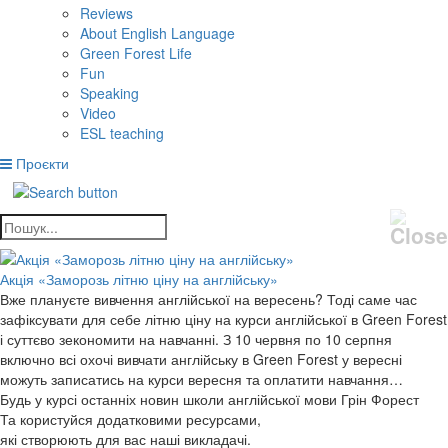
Reviews
About English Language
Green Forest Life
Fun
Speaking
Video
ESL teaching
Проєкти
Акція «Заморозь літню ціну на англійську»
Вже плануєте вивчення англійської на вересень? Тоді саме час
зафіксувати для себе літню ціну на курси англійської в Green Forest
і суттєво зекономити на навчанні. З 10 червня по 10 серпня
включно всі охочі вивчати англійську в Green Forest у вересні
можуть записатись на курси вересня та оплатити навчання…
Будь у курсі останніх новин школи англійської мови Грін Форест
Та користуйся додатковими ресурсами,
які створюють для вас наші викладачі.