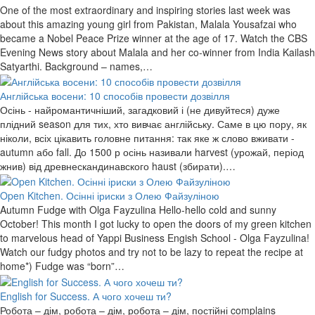
One of the most extraordinary and inspiring stories last week was
about this amazing young girl from Pakistan, Malala Yousafzai who
became a Nobel Peace Prize winner at the age of 17. Watch the CBS
Evening News story about Malala and her co-winner from India Kailash
Satyarthi. Background – names,…
Англійська восени: 10 способів провести дозвілля
Осінь - найромантичніший, загадковий і (не дивуйтеся) дуже
плідний season для тих, хто вивчає англійську. Саме в цю пору, як
ніколи, всіх цікавить головне питання: так яке ж слово вживати -
autumn або fall. До 1500 р осінь називали harvest (урожай, період
жнив) від древнескандинавского haust (збирати).…
Open Kitchen. Осінні іриски з Олею Файзуліною
Autumn Fudge with Olga Fayzulina Hello-hello cold and sunny
October! This month I got lucky to open the doors of my green kitchen
to marvelous head of Yappi Business Engish School - Olga Fayzulina!
Watch our fudgy photos and try not to be lazy to repeat the recipe at
home*) Fudge was “born”…
English for Success. А чого хочеш ти?
Робота – дім, робота – дім, робота – дім, постійні complains