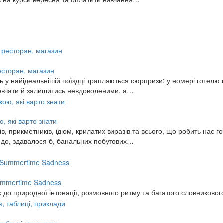
ресторан, магазин
 у найідеальнішій поїздці трапляються сюрпризи: у номері готелю н
змовчати й залишитись невдоволеними, а…
, які варто знати
, прикметників, ідіом, крилатих виразів та всього, що робить нас го
ь до, здавалося б, банальних побутових…
 Summertime Sadness
 до природної інтонації, розмовного ритму та багатого словниковог