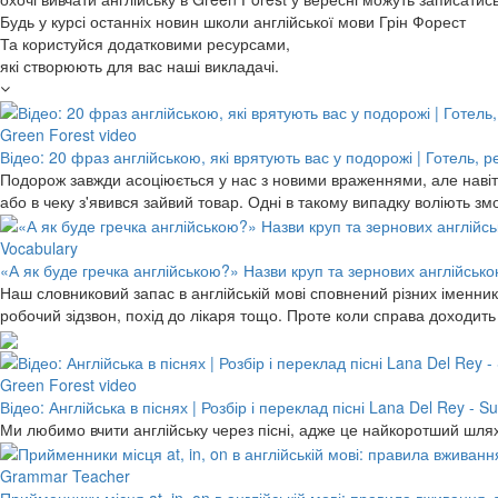
Будь у курсі останніх новин школи англійської мови Грін Форест
Та користуйся додатковими ресурсами,
які створюють для вас наші викладачі.
Green Forest video
Відео: 20 фраз англійською, які врятують вас у подорожі | Готель, 
Подорож завжди асоціюється у нас з новими враженнями, але навіть
або в чеку з'явився зайвий товар. Одні в такому випадку воліють 
Vocabulary
«А як буде гречка англійською?» Назви круп та зернових англійською
Наш словниковий запас в англійській мові сповнений різних іменників
робочий зідзвон, похід до лікаря тощо. Проте коли справа доходит
Green Forest video
Відео: Англійська в піснях | Розбір і переклад пісні Lana Del Rey -
Ми любимо вчити англійську через пісні, адже це найкоротший шлях
Grammar Teacher