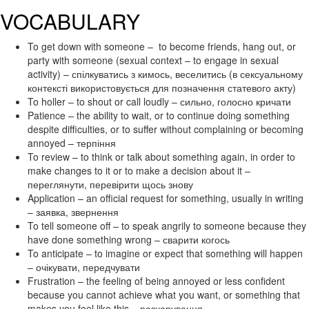
VOCABULARY
To get down with someone – to become friends, hang out, or
party with someone (sexual context – to engage in sexual
activity) – спілкуватись з кимось, веселитись (в сексуальному
контексті використовується для позначення статевого акту)
To holler – to shout or call loudly – сильно, голосно кричати
Patience – the ability to wait, or to continue doing something
despite difficulties, or to suffer without complaining or becoming
annoyed – терпіння
To review – to think or talk about something again, in order to
make changes to it or to make a decision about it –
переглянути, перевірити щось знову
Application – an official request for something, usually in writing
– заявка, звернення
To tell someone off – to speak angrily to someone because they
have done something wrong – сварити когось
To anticipate – to imagine or expect that something will happen
– очікувати, передчувати
Frustration – the feeling of being annoyed or less confident
because you cannot achieve what you want, or something that
makes you feel like this – розчарування