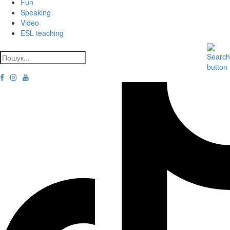
Fun
Speaking
Video
ESL teaching