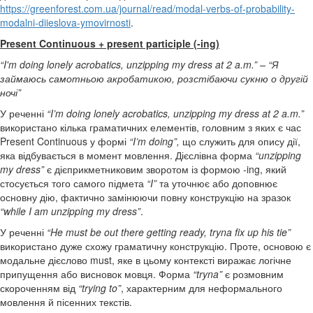
https://greenforest.com.ua/journal/read/modal-verbs-of-probability-
modalni-diieslova-ymovirnosti
.
Present Continuous + present participle (-ing)
“I'm doing lonely acrobatics, unzipping my dress at 2 a.m.” – “Я
займаюсь самотньою акробатикою, розстібаючи сукню о другій
ночі”
У реченні
“I’m doing lonely acrobatics, unzipping my dress at 2 a.m.”
використано кілька граматичних елементів, головним з яких є час
Present Continuous у формі
“I’m doing”,
що служить для опису дії,
яка відбувається в момент мовлення. Дієслівна форма
“unzipping
my dress”
є дієприкметниковим зворотом із формою -ing, який
стосується того самого підмета
“I”
та уточнює або доповнює
основну дію, фактично замінюючи повну конструкцію на зразок
“while I am unzipping my dress”
.
У реченні
“He must be out there getting ready, tryna fix up his tie”
використано дуже схожу граматичну конструкцію. Проте, основою є
модальне дієслово must, яке в цьому контексті виражає логічне
припущення або висновок мовця. Форма
“tryna”
є розмовним
скороченням від
“trying to”
, характерним для неформального
мовлення й пісенних текстів.