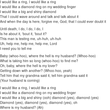
I would like a ring, I would like a ring
I would like a diamond ring on my wedding finger
I would like a big and shiny diamond
That I could wave around and talk and talk about it
And when the day is here, forgive me, God, that I could ever doubt it
Until death, I do, I do, I do, I
Is he about it, 'bout it, 'bout it?
This man is testing me, uh-huh, uh-huh
Uh, help me, help me, help me, Lord
I need you to tell me
Baby (whoo-hoo), where the hell is my husband? (Whoo-hoo)
What is taking him so long (whoo-hoo) to find me?
Oh, baby, where the hell is my lover?
Getting down with another? (Whoo-hoo, yeah)
Tell him that my grandma said it, tell him grandma said it
(Your husband is coming)
I would like a ring, I would like a ring
I would like a diamond ring on my wedding finger
I would like a big and shiny (ooh) diamond (yes), diamond (yes)
Diamond (yes), diamond (yes), diamond (yes), oh
Where is my husband? (Ah)