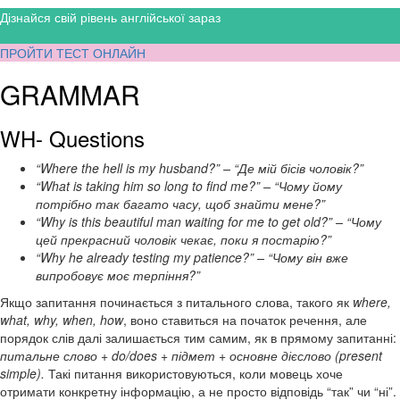
Дізнайся свій рівень англійської зараз
ПРОЙТИ ТЕСТ ОНЛАЙН
GRAMMAR
WH- Questions
“Where the hell is my husband?” – “Де мій бісів чоловік?”
“What is taking him so long to find me?” – “Чому йому
потрібно так багато часу, щоб знайти мене?”
“Why is this beautiful man waiting for me to get old?” – “Чому
цей прекрасний чоловік чекає, поки я постарію?”
“Why he already testing my patience?” – “Чому він вже
випробовує моє терпіння?”
Якщо запитання починається з питального слова, такого як
where,
what, why, when, how
, воно ставиться на початок речення, але
порядок слів далі залишається тим самим, як в прямому запитанні:
питальне слово + do/does + підмет + основне дієслово (present
simple).
Такі питання використовуються, коли мовець хоче
отримати конкретну інформацію, а не просто відповідь “так” чи “ні”.