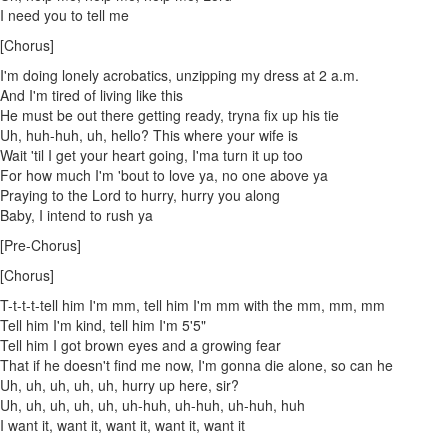
I need you to tell me
[Chorus]
I'm doing lonely acrobatics, unzipping my dress at 2 a.m.
And I'm tired of living like this
He must be out there getting ready, tryna fix up his tie
Uh, huh-huh, uh, hello? This where your wife is
Wait 'til I get your heart going, I'ma turn it up too
For how much I'm 'bout to love ya, no one above ya
Praying to the Lord to hurry, hurry you along
Baby, I intend to rush ya
[Pre-Chorus]
[Chorus]
T-t-t-t-tell him I'm mm, tell him I'm mm with the mm, mm, mm
Tell him I'm kind, tell him I'm 5'5"
Tell him I got brown eyes and a growing fear
That if he doesn't find me now, I'm gonna die alone, so can he
Uh, uh, uh, uh, uh, hurry up here, sir?
Uh, uh, uh, uh, uh, uh-huh, uh-huh, uh-huh, huh
I want it, want it, want it, want it, want it