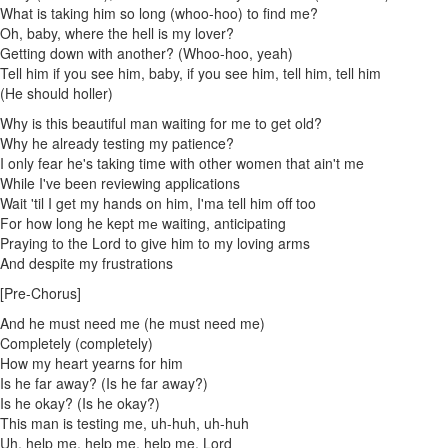
What is taking him so long (whoo-hoo) to find me?
Oh, baby, where the hell is my lover?
Getting down with another? (Whoo-hoo, yeah)
Tell him if you see him, baby, if you see him, tell him, tell him
(He should holler)
Why is this beautiful man waiting for me to get old?
Why he already testing my patience?
I only fear he's taking time with other women that ain't me
While I've been reviewing applications
Wait 'til I get my hands on him, I'ma tell him off too
For how long he kept mе waiting, anticipating
Praying to the Lord to give him to my loving arms
And despite my frustrations
[Pre-Chorus]
And he must need me (he must need me)
Completely (completely)
How my heart yearns for him
Is he far away? (Is he far away?)
Is he okay? (Is he okay?)
This man is testing me, uh-huh, uh-huh
Uh, help me, help me, help me, Lord