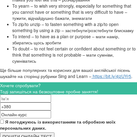
To yearn – to wish very strongly, especially for something that
you cannot have or something that is very difficult to have –
тужити, відчайдушно бажати, знемагати
To zip/to unzip – to fasten something with a zip/to open
something by using a zip – застебнути/розстебнути блискавку
To intend – to have as a plan or purpose – мати намір,
збиратись щось зробити
To doubt – to not feel certain or confident about something or to
think that something is not probable – мати сумніви,
сумніватись
Ще ​більше популярних та корисних для вашої англійської пісень
шукайте на сторінці рубрики Sing and Learn –
https://bit.ly/4jzUYr5
.
Хочете спробувати?
Тоді запишіться на безкоштовне пробне заняття!
Я погоджуюсь із використанням та обробкою моїх
персональних даних.
ПОЧАТИ ОНЛАЙН-ТЕСТ