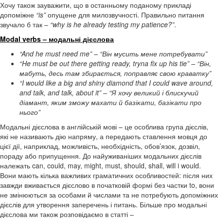
Хочу також зауважити, що в останньому поданому прикладі
допоміжне
“is”
опущене для милозвучності. Правильно питання
звучало б так –
“why is he already testing my patience?”
.
Modal verbs – модальні дієслова
“And he must need me” – “Він мусить мене потребувати”
“He must be out there getting ready, tryna fix up his tie” – “Він,
мабуть, десь там збирається, поправляє свою краватку”
“I would like a big and shiny diamond that I could wave around,
and talk, and talk, about it” – “Я хочу великий і блискучий
діамант, яким зможу махати й базікати, базікати про
нього”
Модальні дієслова в англійській мові – це особлива група дієслів,
які не називають дію напряму, а передають ставлення мовця до
цієї дії, наприклад, можливість, необхідність, обов’язок, дозвіл,
пораду або припущення. До найуживаніших модальних дієслів
належать can, could, may, might, must, should, shall, will i would.
Вони мають кілька важливих граматичних особливостей: після них
завжди вживається дієслово в початковій формі без частки to, вони
не змінюються за особами й числами та не потребують допоміжних
дієслів для утворення заперечень і питань. Більше про модальні
дієслова ми також розповідаємо в статті –