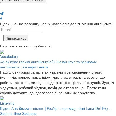
Поділися з друзями
Підпишись на розсилку нових матеріалів для вивчення англійської
Вам також може сподобатися:
Vocabulary
«А як буде гречка англійською?» Назви круп та зернових
англійською, які варто знати
Наш словниковий запас в англійській мові сповнений різних
іменників, прикметників, ідіом, крилатих виразів та всього, що
робить нас готовими ледь не до кожної соціальної ситуації. Зустріч
з друзями, робочий зідзвон, похід до лікаря тощо. Проте коли
справа доходить до, здавалося б, банальних побутових…
Listening
Відео: Англійська в піснях | Розбір і переклад пісні Lana Del Rey -
Summertime Sadness