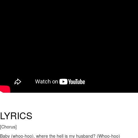
LYRICS
[Chorus]
Baby (whoo-hoo), where the hell is my husband? (Whoo-hoo)