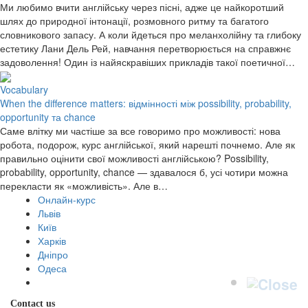
Ми любимо вчити англійську через пісні, адже це найкоротший
шлях до природної інтонації, розмовного ритму та багатого
словникового запасу. А коли йдеться про меланхолійну та глибоку
естетику Лани Дель Рей, навчання перетворюється на справжнє
задоволення! Один із найяскравіших прикладів такої поетичної…
Vocabulary
When the difference matters: відмінності між possibility, probability,
opportunity та chance
Саме влітку ми частіше за все говоримо про можливості: нова
робота, подорож, курс англійської, який нарешті почнемо. Але як
правильно оцінити свої можливості англійською? Possibility,
probability, opportunity, chance — здавалося б, усі чотири можна
перекласти як «можливість». Але в…
Онлайн-курс
Львів
Київ
Харків
Дніпро
Одеса
Contact us