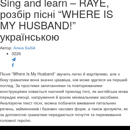
Sing and learn – RAYE,
розбір пісні “WHERE IS
MY HUSBAND!”
українською
Автор:
Аліна Бабій
3226
Пісня “Where Is My Husband” звучить легко й жартівливо, але з
боку граматики вона значно цікавіша, ніж може здатися на перший
погляд. За простими запитаннями та повторюваними
конструкціями ховається наочний приклад того, як англійська мова
передає емоції, напруження й іронію мінімальними засобами.
Аналізуючи текст пісні, можна побачити вживання питальних
речень, займенників і базових часових форм, а також зрозуміти, як
за допомогою граматики передаються почуття та переживання
головної героїні.