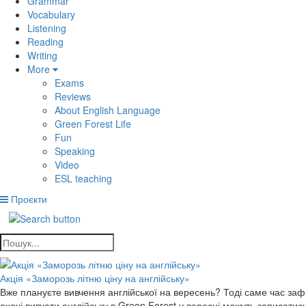
Grammar
Vocabulary
Listening
Reading
Writing
More
Exams
Reviews
About English Language
Green Forest Life
Fun
Speaking
Video
ESL teaching
Проєкти
Акція «Заморозь літню ціну на англійську»
Вже плануєте вивчення англійської на вересень? Тоді саме час зафік
охочі вивчати англійську в Green Forest у вересні можуть записати