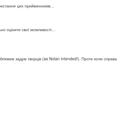
користання цих прийменників…
льно оцінити свої можливості…
ляжем задум творців (as Nolan intended!). Проте коли справа