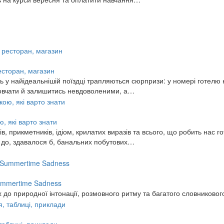
ресторан, магазин
 у найідеальнішій поїздці трапляються сюрпризи: у номері готелю н
змовчати й залишитись невдоволеними, а…
, які варто знати
, прикметників, ідіом, крилатих виразів та всього, що робить нас го
ь до, здавалося б, банальних побутових…
 Summertime Sadness
 до природної інтонації, розмовного ритму та багатого словниковог