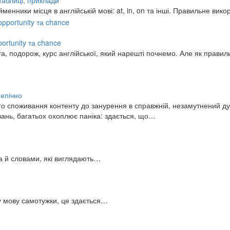
 таблиці, приклади
нники місця в англійській мові: at, in, on та інші. Правильне ви
pportunity та chance
та, подорож, курс англійської, який нарешті почнемо. Але як прави
 епічно
о споживання контенту до занурення в справжній, незамутнений дуб
вань, багатьох охоплює паніка: здається, що…
 а й словами, які виглядають…
ну мову самотужки, це здається…