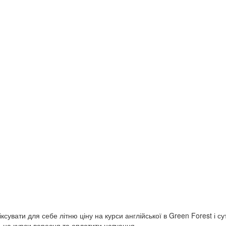
сувати для себе літню ціну на курси англійської в Green Forest і с
сь на курси вересня та оплатити навчання…