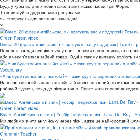
Будь у курсі останніх новин школи англійської мови Грін Форест
Та користуйся додатковими ресурсами,
які створюють для вас наші викладачі.
Green Forest video
Відео: 20 фраз англійською, які врятують вас у подорожі | Готель, 
Подорож завжди асоціюється у нас з новими враженнями, але навіть
або в чеку з'явився зайвий товар. Одні в такому випадку воліють 
Vocabulary
«А як буде гречка англійською?» Назви круп та зернових англійською
Наш словниковий запас в англійській мові сповнений різних іменників
робочий зідзвон, похід до лікаря тощо. Проте коли справа доходит
Green Forest video
Відео: Англійська в піснях | Розбір і переклад пісні Lana Del Rey -
Ми любимо вчити англійську через пісні, адже це найкоротший шлях
Grammar Teacher