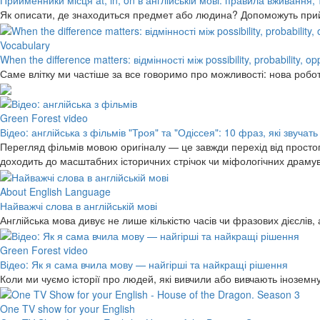
Прийменники місця at, in, on в англійській мові: правила вживання,
Як описати, де знаходиться предмет або людина? Допоможуть прийме
Vocabulary
When the difference matters: відмінності між possibility, probability, o
Саме влітку ми частіше за все говоримо про можливості: нова робо
Green Forest video
Відео: англійська з фільмів "Троя" та "Одіссея": 10 фраз, які звучать
Перегляд фільмів мовою оригіналу — це завжди перехід від простог
доходить до масштабних історичних стрічок чи міфологічних драму
About English Language
Найважчі слова в англійській мові
Англійська мова дивує не лише кількістю часів чи фразових дієслів,
Green Forest video
Відео: Як я сама вчила мову — найгірші та найкращі рішення
Коли ми чуємо історії про людей, які вивчили або вивчають інозем
One TV show for your English