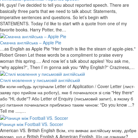
Hi, guys! I’ve decided to tell you about reported speech. There are
basically three parts that we need to talk about: Statements,
imperative sentences and questions. So let’s begin with
STATEMENTS. Today I’d like to start with a quote from one of my
favorite books. Harry Potter, the…
Смачна англійська – Apple Pie
…as English as Apple Pie "Her breath is like the steam of apple-pies."
Robert Green Let these words be a compliment to praise every
woman this spring…. And now let`s talk about apples! You ask me,
“why apples?”, Then I`m gonna ask you “Why English?” Craziness,…
Стилі мовлення у письмовій англійській
Ви коли-небудь зустрічали Letter of Application / Cover Letter (лист-
заяву про прийом на роботу), яке б починалося зі слів "Hey there"
або "Hi, dude"? Або Letter of Enquiry (письмовий запит), в якому б
усі питання починалися приблизно таким чином: "Do you know ...?
Tell me ....,…
Різниця між Football VS. Soccer
American VS. British English Всім, хто вивчає англійську мову, добре
відомо, що є British English & American English. Що це означає?