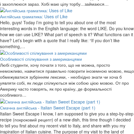
і захоплююся зараз. Хобі маю цілу торбу…займаюся…
Англійська граматика: Uses of Like
Hello, guys! Today I’m going to tell you about one of the most
interesting words in the English language: the word LIKE. Do you know
how we can use LIKE? What part of speech is it? What functions can it
have? Let’s begin with a quote that I really like: “If you don’t like
something,…
Особливості спілкування з американцями
Любі студенти, хочу почати з того, що не можна, просто
неможливо, навчитися правильно говорити іноземною мовою, якщо
обмежуватися зубрінням лексики, - необхідно знати чи хоча б
уявляти собі, як люди спілкуються між собою цією мовою. От про
Америку часто говорять, як про країну, де формальності
особливого…
Смачна англійська - Italian Sweet Escape (part 1)
Italian Sweet Escape I know, I am supposed to give you a step-by-step
recipe (покроковий рецепт) of a new dish, this time though I decided
to tell you first about my recent visit to Italy, and share with you my
inspiration of Italian cuisine. The purpose of my visit to the land of