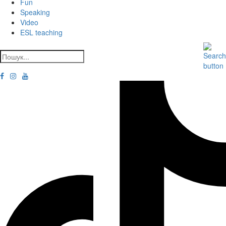
Fun
Speaking
Video
ESL teaching