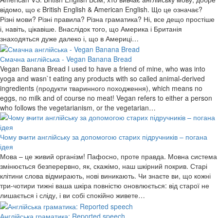
відомо, що є British English & American English. Що це означає?
Різні мови? Різні правила? Різна граматика? Ні, все дещо простіше
і, навіть, цікавіше. Внаслідок того, що Америка і Британія
знаходяться дуже далеко і, що в Америці…
Смачна англійська - Vegan Banana Bread
Vegan Banana Bread I used to have a friend of mine, who was into
yoga and wasn`t eating any products with so called animal-derived
ingredients (продукти тваринного походження), which means no
eggs, no milk and of course no meat! Vegan refers to either a person
who follows the vegetarianism, or the vegetarian…
Чому вчити англійську за допомогою старих підручників – погана
ідея
Мова – це живий організм! Пафосно, проте правда. Мовна система
змінюється безперервно, як, скажімо, наш шкірний покрив. Старі
клітини слова відмирають, нові виникають. Чи знаєте ви, що кожні
три-чотири тижні ваша шкіра повністю оновлюється: від старої не
лишається і сліду, і ви собі спокійно живете…
Англійська граматика: Reported speech