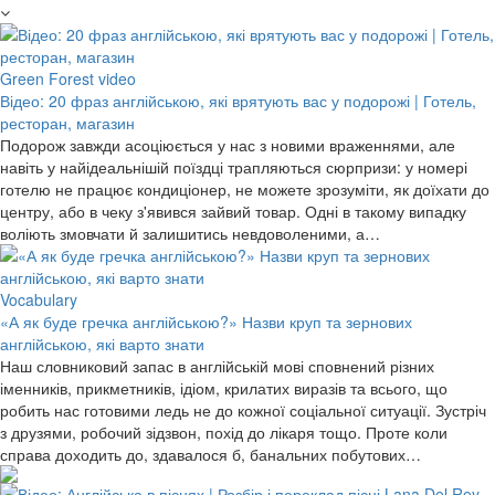
Green Forest video
Відео: 20 фраз англійською, які врятують вас у подорожі | Готель,
ресторан, магазин
Подорож завжди асоціюється у нас з новими враженнями, але
навіть у найідеальнішій поїздці трапляються сюрпризи: у номері
готелю не працює кондиціонер, не можете зрозуміти, як доїхати до
центру, або в чеку з'явився зайвий товар. Одні в такому випадку
воліють змовчати й залишитись невдоволеними, а…
Vocabulary
«А як буде гречка англійською?» Назви круп та зернових
англійською, які варто знати
Наш словниковий запас в англійській мові сповнений різних
іменників, прикметників, ідіом, крилатих виразів та всього, що
робить нас готовими ледь не до кожної соціальної ситуації. Зустріч
з друзями, робочий зідзвон, похід до лікаря тощо. Проте коли
справа доходить до, здавалося б, банальних побутових…