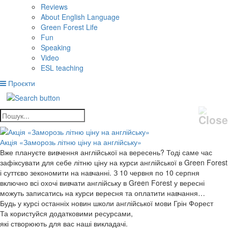
Reviews
About English Language
Green Forest Life
Fun
Speaking
Video
ESL teaching
Проєкти
Акція «Заморозь літню ціну на англійську»
Вже плануєте вивчення англійської на вересень? Тоді саме час
зафіксувати для себе літню ціну на курси англійської в Green Forest
і суттєво зекономити на навчанні. З 10 червня по 10 серпня
включно всі охочі вивчати англійську в Green Forest у вересні
можуть записатись на курси вересня та оплатити навчання…
Будь у курсі останніх новин школи англійської мови Грін Форест
Та користуйся додатковими ресурсами,
які створюють для вас наші викладачі.