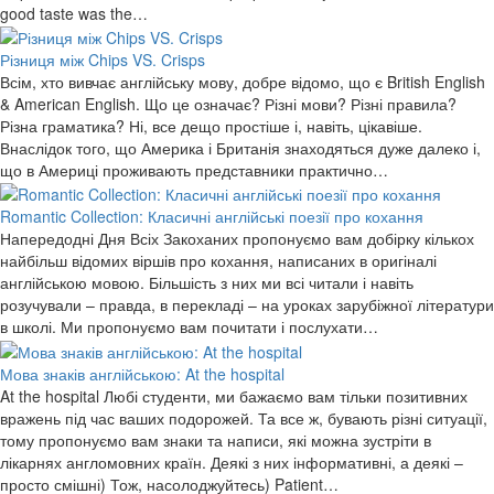
good taste was the…
Різниця між Chips VS. Crisps
Всім, хто вивчає англійську мову, добре відомо, що є British English
& American English. Що це означає? Різні мови? Різні правила?
Різна граматика? Ні, все дещо простіше і, навіть, цікавіше.
Внаслідок того, що Америка і Британія знаходяться дуже далеко і,
що в Америці проживають представники практично…
Romantic Collection: Класичні англійські поезії про кохання
Напередодні Дня Всіх Закоханих пропонуємо вам добірку кількох
найбільш відомих віршів про кохання, написаних в оригіналі
англійською мовою. Більшість з них ми всі читали і навіть
розучували – правда, в перекладі – на уроках зарубіжної літератури
в школі. Ми пропонуємо вам почитати і послухати…
Мова знаків англійською: At the hospital
At the hospital Любі студенти, ми бажаємо вам тільки позитивних
вражень під час ваших подорожей. Та все ж, бувають різні ситуації,
тому пропонуємо вам знаки та написи, які можна зустріти в
лікарнях англомовних країн. Деякі з них інформативні, а деякі –
просто смішні) Тож, насолоджуйтесь) Patient…