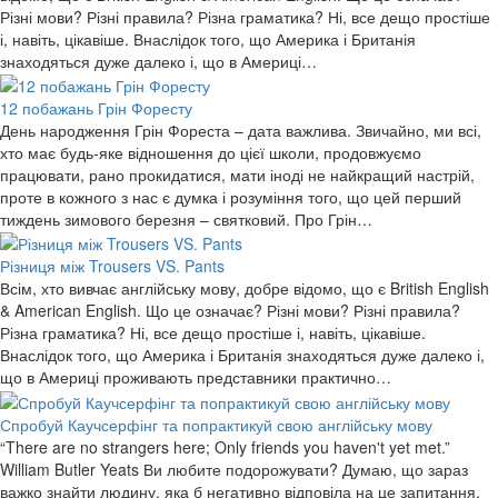
Різні мови? Різні правила? Різна граматика? Ні, все дещо простіше
і, навіть, цікавіше. Внаслідок того, що Америка і Британія
знаходяться дуже далеко і, що в Америці…
12 побажань Грін Форесту
День народження Грін Фореста – дата важлива. Звичайно, ми всі,
хто має будь-яке відношення до цієї школи, продовжуємо
працювати, рано прокидатися, мати іноді не найкращий настрій,
проте в кожного з нас є думка і розуміння того, що цей перший
тиждень зимового березня – святковий. Про Грін…
Різниця між Trousers VS. Pants
Всім, хто вивчає англійську мову, добре відомо, що є British English
& American English. Що це означає? Різні мови? Різні правила?
Різна граматика? Ні, все дещо простіше і, навіть, цікавіше.
Внаслідок того, що Америка і Британія знаходяться дуже далеко і,
що в Америці проживають представники практично…
Спробуй Каучсерфінг та попрактикуй свою англійську мову
“There are no strangers here; Only friends you haven't yet met.”
William Butler Yeats Ви любите подорожувати? Думаю, що зараз
важко знайти людину, яка б негативно відповіла на це запитання.