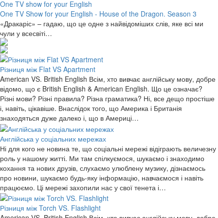
One TV show for your English
One TV Show for your English - House of the Dragon. Season 3
«Дракаріс» – гадаю, що це одне з найвідоміших слів, яке всі ми
чули у всесвіті…
Різниця між Flat VS Apartment
American VS. British English Всім, хто вивчає англійську мову, добре
відомо, що є British English & American English. Що це означає?
Різні мови? Різні правила? Різна граматика? Ні, все дещо простіше
і, навіть, цікавіше. Внаслідок того, що Америка і Британія
знаходяться дуже далеко і, що в Америці…
Англійська у соціальних мережах
Ні для кого не новина те, що соціальні мережі відіграють величезну
роль у нашому житті. Ми там спілкуємося, шукаємо і знаходимо
кохання та нових друзів, слухаємо улюблену музику, дізнаємось
про новини, шукаємо будь-яку інформацію, навчаємося і навіть
працюємо. Ці мережі захопили нас у свої тенета і…
Різниця між Torch VS. Flashlight
American VS. British English Всім, хто вивчає англійську мову, добре