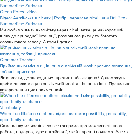
Green Forest video
Відео: Англійська в піснях | Розбір і переклад пісні Lana Del Rey -
Summertime Sadness
Ми любимо вчити англійську через пісні, адже це найкоротший
шлях до природної інтонації, розмовного ритму та багатого
словникового запасу. А коли йдеться…
Grammar Teacher
Прийменники місця at, in, on в англійській мові: правила вживання,
таблиці, приклади
Як описати, де знаходиться предмет або людина? Допоможуть
прийменники місця в англійській мові: at, in, on та інші. Правильне
використання цих прийменників…
Vocabulary
When the difference matters: відмінності між possibility, probability,
opportunity та chance
Саме влітку ми частіше за все говоримо про можливості: нова
робота, подорож, курс англійської, який нарешті почнемо. Але як