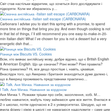
Світ став настільки відкритим, що хочеться його досліджувати і
підкоряти. Коли ми збираємось у…
Смачна англійська -Italian salt escape (CARBONARA)
Carbonara I advise you to start this spring with a promise, to spend
more time on things that bring you joy. And even though cooking is not
in that list of things, I`ll still recommend you one easy-to-make-in-20-
min Italian dish! What I`ve chosen for you is not a dessert but a very
energetic dish that…
Різниця між Biscuits VS. Cookies
Всім, хто вивчає англійську мову, добре відомо, що є British English
& American English. Що це означає? Різні мови? Різні правила?
Різна граматика? Ні, все дещо простіше і, навіть, цікавіше.
Внаслідок того, що Америка і Британія знаходяться дуже далеко і,
що в Америці проживають представники практично…
I Talk. Аня Мичка. Навчання за кордоном
Аня Мичка 1. Розкажи трішки про себе, захоплення, хобі. М…
люблю навчатися, мабуть тому займаюся цим все життя. Вчилася в
2-х школах, потім одночасно в 2-х університетах. Шкодую, що не
вчила фізику і хімію в школі і не намагаюся надолужити – саме цим