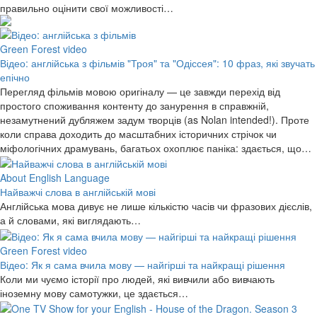
правильно оцінити свої можливості…
Green Forest video
Відео: англійська з фільмів "Троя" та "Одіссея": 10 фраз, які звучать
епічно
Перегляд фільмів мовою оригіналу — це завжди перехід від
простого споживання контенту до занурення в справжній,
незамутнений дубляжем задум творців (as Nolan intended!). Проте
коли справа доходить до масштабних історичних стрічок чи
міфологічних драмувань, багатьох охоплює паніка: здається, що…
About English Language
Найважчі слова в англійській мові
Англійська мова дивує не лише кількістю часів чи фразових дієслів,
а й словами, які виглядають…
Green Forest video
Відео: Як я сама вчила мову — найгірші та найкращі рішення
Коли ми чуємо історії про людей, які вивчили або вивчають
іноземну мову самотужки, це здається…