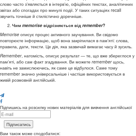
слово часто зʼявляється в інтервʼю, офіційних текстах, аналітичних
звітах або спогадах про минулі події. У таких ситуаціях recall
звучить точніше й стилістично доречніше.
Чим
memorise
відрізняється від
remember
?
Memorise
описує процес активного заучування. Ви свідомо
повторюєте інформацію, щоб вона закріпилася в памʼяті: слова,
правила, дати, тексти. Це дія, яка зазвичай вимагає часу й зусиль.
Remember
, натомість, описує результат — те, що вже збереглося у
памʼяті, або сам факт згадування. Ви можете
remember
щось,
навіть не замислюючись, як саме це відбулося. Саме тому
remember значно універсальніше і частіше використовується в
живій розмовній англійській.
Поділися з друзями
Підпишись на розсилку нових матеріалів для вивчення англійської
Вам також може сподобатися: