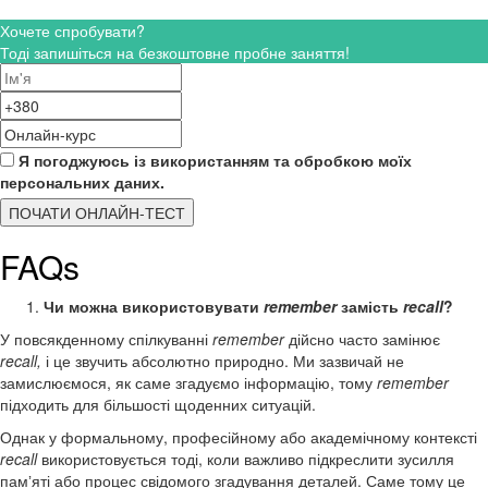
Хочете спробувати?
Тоді запишіться на безкоштовне пробне заняття!
Я погоджуюсь із використанням та обробкою моїх
персональних даних.
ПОЧАТИ ОНЛАЙН-ТЕСТ
FAQs
Чи можна використовувати
remember
замість
recall
?
У повсякденному спілкуванні
remember
дійсно часто замінює
recall,
і це звучить абсолютно природно. Ми зазвичай не
замислюємося, як саме згадуємо інформацію, тому
remember
підходить для більшості щоденних ситуацій.
Однак у формальному, професійному або академічному контексті
recall
використовується тоді, коли важливо підкреслити зусилля
памʼяті або процес свідомого згадування деталей. Саме тому це