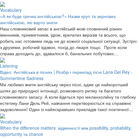
Vocabulary
«А як буде гречка англійською?» Назви круп та зернових
англійською, які варто знати
Наш словниковий запас в англійській мові сповнений різних
іменників, прикметників, ідіом, крилатих виразів та всього, що
робить нас готовими ледь не до кожної соціальної ситуації. Зустріч
з друзями, робочий зідзвон, похід до лікаря тощо. Проте коли
справа доходить до, здавалося б, банальних побутових…
Listening
Відео: Англійська в піснях | Розбір і переклад пісні Lana Del Rey -
Summertime Sadness
Ми любимо вчити англійську через пісні, адже це найкоротший
шлях до природної інтонації, розмовного ритму та багатого
словникового запасу. А коли йдеться про меланхолійну та глибоку
естетику Лани Дель Рей, навчання перетворюється на справжнє
задоволення! Один із найяскравіших прикладів такої поетичної…
Vocabulary
When the difference matters: відмінності між possibility, probability,
opportunity та chance