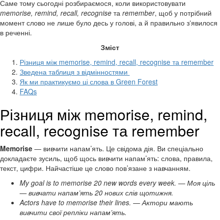
Саме тому сьогодні розбираємося, коли використовувати
memorise, remind, recall, recognise
та
remember
, щоб у потрібний
момент слово не лише було десь у голові, а й правильно зʼявилося
в реченні.
Зміст
Різниця між memorise, remind, recall, recognise та remember
Зведена таблиця з відмінностями
Як ми практикуємо ці слова в Green Forest
FAQs
Різниця між memorise, remind,
recall, recognise та remember
Memorise
— вивчити напам’ять. Це свідома дія. Ви спеціально
докладаєте зусиль, щоб щось вивчити напам’ять: слова, правила,
текст, цифри. Найчастіше це слово пов’язане з навчанням.
My goal is to memorise 20 new words every week. — Моя ціль
— вивчати напам’ять 20 нових слів щотижня.
Actors have to memorise their lines. — Актори мають
вивчити свої репліки напам’ять.