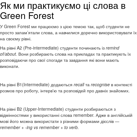
Як ми практикуємо ці слова в
Green Forest
У Green Forest ми працюємо з цією темою так, щоб студенти не
просто запам’ятали слова, а навчилися доречно використовувати їх
на своєму рівні.
На рівні A2 (Pre-intermediate) студенти починають із
remind
of/about.
Вони розбирають слова на прикладах та практикують їх
розповідаючи про свої спогади та завдання які вони мають
виконати.
На рівні B1(Intermediate) додаються
recall
та
recognise
в контексті
розмов про роботу, інтерв'ю та розповідей про давніх знайомих.
На рівні B2 (Upper-Intermediate) студенти розбираються з
відмінностями у використанні слова remember. Адже в англійській
мові його можна використати з різними формами дієслів —
remember + -ing vs remember + to verb.