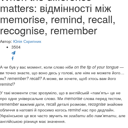
matters: відмінності між
memorise, remind, recall,
recognise, remember
Автор:
Юлія Скрипник
3504
А чи був у вас момент, коли слово ніби
on the tip of your tongue
—
ви точно знаєте, що воно десь у голові, але ніяк не можете його…
як?
remember? recall?
А може, ви хочете, щоб хтось вам його
remind?
У такі моменти стає зрозуміло, що в англійській «памʼять» це не
про одне універсальне слово. Ми
memorise
слова перед тестом,
remember
важливі дати, recall деталі розмови,
recognise
знайоме
обличчя в натовпі й просимо когось
remind
нас про дедлайн.
Українською це все часто звучить як
згадати
або
памʼятати
, але
англійською різниця має значення.