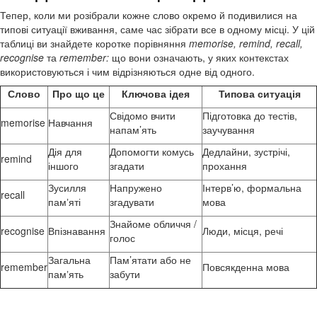
Тепер, коли ми розібрали кожне слово окремо й подивилися на
типові ситуації вживання, саме час зібрати все в одному місці. У цій
таблиці ви знайдете коротке порівняння
memorise, remind, recall,
recognise
та
remember:
що вони означають, у яких контекстах
використовуються і чим відрізняються одне від одного.
Слово
Про що це
Ключова ідея
Типова ситуація
Свідомо вчити
Підготовка до тестів,
memorise
Навчання
напам’ять
заучування
Дія для
Допомогти комусь
Дедлайни, зустрічі,
remind
іншого
згадати
прохання
Зусилля
Напружено
Інтерв’ю, формальна
recall
памʼяті
згадувати
мова
Знайоме обличчя /
recognise
Впізнавання
Люди, місця, речі
голос
Загальна
Пам’ятати або не
remember
Повсякденна мова
памʼять
забути