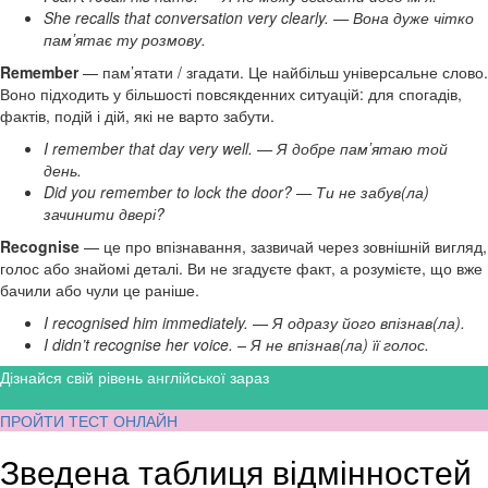
She recalls that conversation very clearly. — Вона дуже чітко
памʼятає ту розмову.
Remember
— пам’ятати / згадати. Це найбільш універсальне слово.
Воно підходить у більшості повсякденних ситуацій: для спогадів,
фактів, подій і дій, які не варто забути.
I remember that day very well. — Я добре памʼятаю той
день.
Did you remember to lock the door? — Ти не забув(ла)
зачинити двері?
Recognise
— це про впізнавання, зазвичай через зовнішній вигляд,
голос або знайомі деталі. Ви не згадуєте факт, а розумієте, що вже
бачили або чули це раніше.
I recognised him immediately. — Я одразу його впізнав(ла).
I didn’t recognise her voice. – Я не впізнав(ла) її голос.
Дізнайся свій рівень англійської зараз
ПРОЙТИ ТЕСТ ОНЛАЙН
Зведена таблиця відмінностей