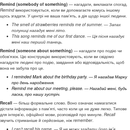
Remind (somebody of something)
— нагадати, виклакати спогад.
Remind
використовується, коли ви допомагаєте комусь іншому
щось згадати. У центрі не ваша памʼять, а дія щодо іншої людини.
The smell of strawberries reminds me of summer. — Запах
полуниці нагадує мені літо.
This song reminds me of our first dance. — Ця пісня нагадує
мені наш перший танець.
Remind (someone about something)
— нагадати про подію чи
обовʼязок. Цю конструкцію використовують, коли ви свідомо
нагадуєте людині про подію, завдання або відповідальність, щоб
вона не забула про це.
I reminded Mark about the birthday party. — Я нагадав Марку
про день народження.
Remind me about our meeting, please. — Нагадай мені, будь
ласка, про нашу зустріч.
Recall
— більш формальне слово. Воно означає намагатися
дістати інформацію з памʼяті, часто коли це не дуже легко. Типове
для інтерв’ю, офіційної мови, розповідей про минуле.
Recall
звучить стриманіше й серйозніше, ніж
remember
.
I can’t recall his name. — Я не можу згадати його імʼя.