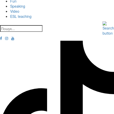
Fun
Speaking
Video
ESL teaching