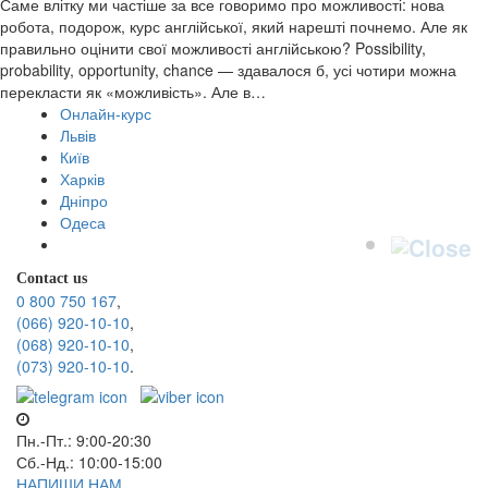
Саме влітку ми частіше за все говоримо про можливості: нова
робота, подорож, курс англійської, який нарешті почнемо. Але як
правильно оцінити свої можливості англійською? Possibility,
probability, opportunity, chance — здавалося б, усі чотири можна
перекласти як «можливість». Але в…
Онлайн-курс
Львів
Київ
Харків
Дніпро
Одеса
Contact us
0 800 750 167
,
(066) 920-10-10
,
(068) 920-10-10
,
(073) 920-10-10
.
Пн.-Пт.: 9:00-20:30
Сб.-Нд.: 10:00-15:00
НАПИШИ НАМ