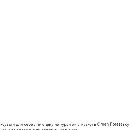
сувати для себе літню ціну на курси англійської в Green Forest і с
сь на курси вересня та оплатити навчання…