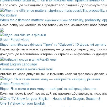
Прийменники місця at, in, on в англійській мові: правила вживання,
Як описати, де знаходиться предмет або людина? Допоможуть прийме
Vocabulary
When the difference matters: відмінності між possibility, probability, o
Саме влітку ми частіше за все говоримо про можливості: нова робо
Green Forest video
Відео: англійська з фільмів "Троя" та "Одіссея": 10 фраз, які звучать
Перегляд фільмів мовою оригіналу — це завжди перехід від простог
доходить до масштабних історичних стрічок чи міфологічних драму
About English Language
Найважчі слова в англійській мові
Англійська мова дивує не лише кількістю часів чи фразових дієслів,
Green Forest video
Відео: Як я сама вчила мову — найгірші та найкращі рішення
Коли ми чуємо історії про людей, які вивчили або вивчають інозем
One TV show for your English