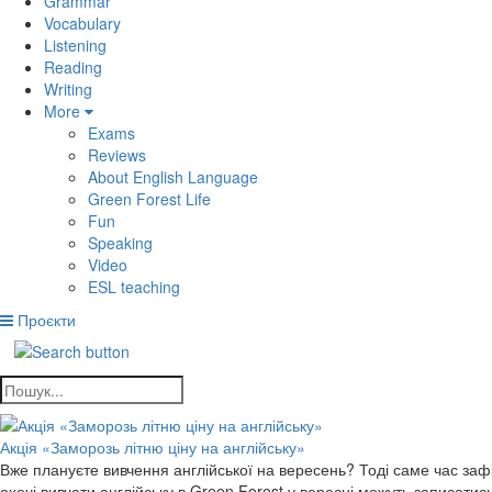
Grammar
Vocabulary
Listening
Reading
Writing
More
Exams
Reviews
About English Language
Green Forest Life
Fun
Speaking
Video
ESL teaching
Проєкти
Акція «Заморозь літню ціну на англійську»
Вже плануєте вивчення англійської на вересень? Тоді саме час зафік
охочі вивчати англійську в Green Forest у вересні можуть записати