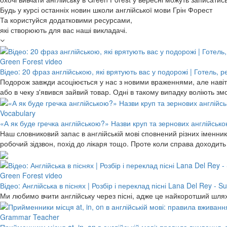
Будь у курсі останніх новин школи англійської мови Грін Форест
Та користуйся додатковими ресурсами,
які створюють для вас наші викладачі.
Green Forest video
Відео: 20 фраз англійською, які врятують вас у подорожі | Готель, 
Подорож завжди асоціюється у нас з новими враженнями, але навіть
або в чеку з'явився зайвий товар. Одні в такому випадку воліють 
Vocabulary
«А як буде гречка англійською?» Назви круп та зернових англійською
Наш словниковий запас в англійській мові сповнений різних іменників
робочий зідзвон, похід до лікаря тощо. Проте коли справа доходит
Green Forest video
Відео: Англійська в піснях | Розбір і переклад пісні Lana Del Rey -
Ми любимо вчити англійську через пісні, адже це найкоротший шлях
Grammar Teacher