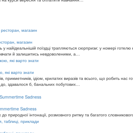
ресторан, магазин
 у найідеальнішій поїздці трапляються сюрпризи: у номері готелю н
змовчати й залишитись невдоволеними, а…
, які варто знати
, прикметників, ідіом, крилатих виразів та всього, що робить нас го
ь до, здавалося б, банальних побутових…
 Summertime Sadness
 до природної інтонації, розмовного ритму та багатого словниковог