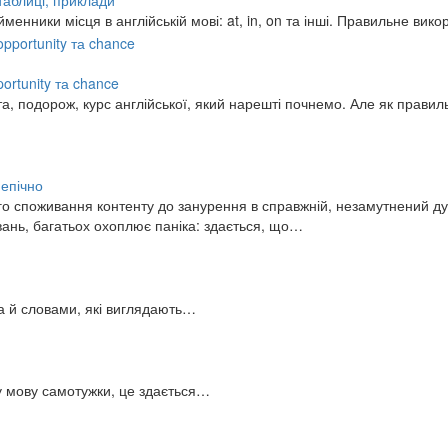
 таблиці, приклади
нники місця в англійській мові: at, in, on та інші. Правильне ви
pportunity та chance
та, подорож, курс англійської, який нарешті почнемо. Але як прави
 епічно
о споживання контенту до занурення в справжній, незамутнений дуб
вань, багатьох охоплює паніка: здається, що…
 а й словами, які виглядають…
ну мову самотужки, це здається…