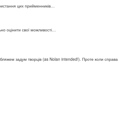
користання цих прийменників…
льно оцінити свої можливості…
ляжем задум творців (as Nolan intended!). Проте коли справа