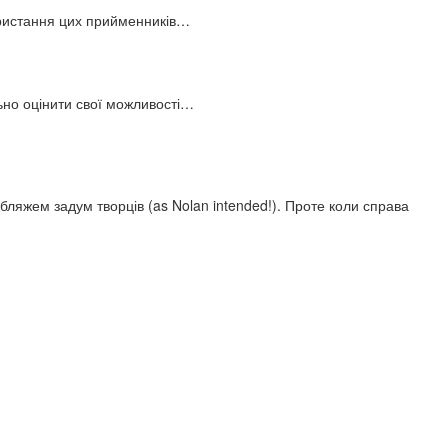
користання цих прийменників…
льно оцінити свої можливості…
ляжем задум творців (as Nolan intended!). Проте коли справа