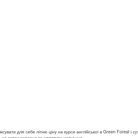
сувати для себе літню ціну на курси англійської в Green Forest і с
сь на курси вересня та оплатити навчання…