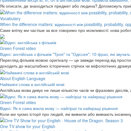
Прийменники місця at, in, on в англійській мові: правила вживання,
Як описати, де знаходиться предмет або людина? Допоможуть прийме
Vocabulary
When the difference matters: відмінності між possibility, probability, o
Саме влітку ми частіше за все говоримо про можливості: нова робо
Green Forest video
Відео: англійська з фільмів "Троя" та "Одіссея": 10 фраз, які звучать
Перегляд фільмів мовою оригіналу — це завжди перехід від простог
доходить до масштабних історичних стрічок чи міфологічних драму
About English Language
Найважчі слова в англійській мові
Англійська мова дивує не лише кількістю часів чи фразових дієслів,
Green Forest video
Відео: Як я сама вчила мову — найгірші та найкращі рішення
Коли ми чуємо історії про людей, які вивчили або вивчають інозем
One TV show for your English