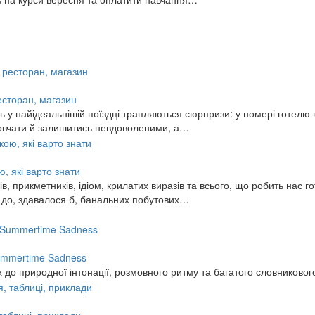
ресторан, магазин
 у найідеальнішій поїздці трапляються сюрпризи: у номері готелю н
змовчати й залишитись невдоволеними, а…
, які варто знати
, прикметників, ідіом, крилатих виразів та всього, що робить нас го
ь до, здавалося б, банальних побутових…
 Summertime Sadness
 до природної інтонації, розмовного ритму та багатого словниковог