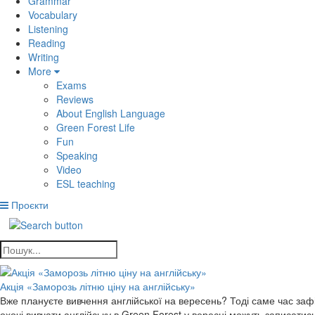
Grammar
Vocabulary
Listening
Reading
Writing
More
Exams
Reviews
About English Language
Green Forest Life
Fun
Speaking
Video
ESL teaching
Проєкти
Акція «Заморозь літню ціну на англійську»
Вже плануєте вивчення англійської на вересень? Тоді саме час зафік
охочі вивчати англійську в Green Forest у вересні можуть записати