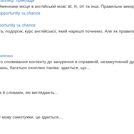
 таблиці, приклади
нники місця в англійській мові: at, in, on та інші. Правильне ви
pportunity та chance
та, подорож, курс англійської, який нарешті почнемо. Але як прави
 епічно
о споживання контенту до занурення в справжній, незамутнений дуб
вань, багатьох охоплює паніка: здається, що…
 а й словами, які виглядають…
ну мову самотужки, це здається…