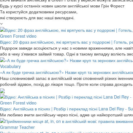
Будь у курсі останніх новин школи англійської мови Грін Форест
Та користуйся додатковими ресурсами,
які створюють для вас наші викладачі.
Green Forest video
Відео: 20 фраз англійською, які врятують вас у подорожі | Готель, 
Подорож завжди асоціюється у нас з новими враженнями, але навіть
або в чеку з'явився зайвий товар. Одні в такому випадку воліють 
Vocabulary
«А як буде гречка англійською?» Назви круп та зернових англійською
Наш словниковий запас в англійській мові сповнений різних іменників
робочий зідзвон, похід до лікаря тощо. Проте коли справа доходит
Green Forest video
Відео: Англійська в піснях | Розбір і переклад пісні Lana Del Rey -
Ми любимо вчити англійську через пісні, адже це найкоротший шлях
Grammar Teacher