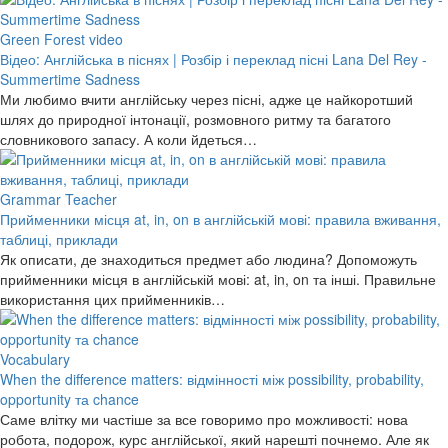
Green Forest video
Відео: Англійська в піснях | Розбір і переклад пісні Lana Del Rey -
Summertime Sadness
Ми любимо вчити англійську через пісні, адже це найкоротший
шлях до природної інтонації, розмовного ритму та багатого
словникового запасу. А коли йдеться…
Grammar Teacher
Прийменники місця at, in, on в англійській мові: правила вживання,
таблиці, приклади
Як описати, де знаходиться предмет або людина? Допоможуть
прийменники місця в англійській мові: at, in, on та інші. Правильне
використання цих прийменників…
Vocabulary
When the difference matters: відмінності між possibility, probability,
opportunity та chance
Саме влітку ми частіше за все говоримо про можливості: нова
робота, подорож, курс англійської, який нарешті почнемо. Але як