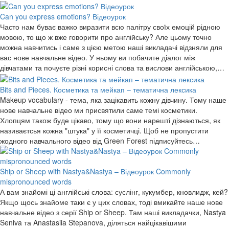
Can you express emotions? Відеоурок
Часто нам буває важко виразити всю палітру своїх емоцій рідною
мовою, то що ж вже говорити про англійську? Але цьому точно
можна навчитись і саме з цією метою наші викладачі відзняли для
вас нове навчальне відео. У ньому ви побачите діалог між
дівчатами та почуєте різні корисні слова та вислови англійською,…
Bits and Pieces. Косметика та мейкап – тематична лексика
Makeup vocabulary - тема, яка зацікавить кожну дівчину. Тому наше
нове навчальне відео ми присвятили саме темі косметики.
Хлопцям також буде цікаво, тому що вони нарешті дізнаються, як
називаєтсья кожна "штука" у її косметичці. Щоб не пропустити
жодного навчального відео від Green Forest підписуйтесь…
Ship or Sheep with Nastya&Nastya – Відеоурок Commonly
mispronounced words
А вам знайомі ці англійські слова: суслінг, кукумбер, кновлидж, кей?
Якщо щось знайоме таки є у цих словах, тоді вмикайте наше нове
навчальне відео з серії Ship or Sheep. Там наші викладачки, Nastya
Seniva та Anastasiia Stepanova, діляться найцікавішими