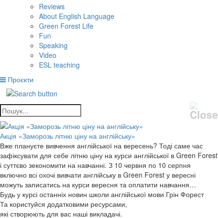
Reviews
About English Language
Green Forest Life
Fun
Speaking
Video
ESL teaching
Проєкти
Акція «Заморозь літню ціну на англійську»
Вже плануєте вивчення англійської на вересень? Тоді саме час
зафіксувати для себе літню ціну на курси англійської в Green Forest
і суттєво зекономити на навчанні. З 10 червня по 10 серпня
включно всі охочі вивчати англійську в Green Forest у вересні
можуть записатись на курси вересня та оплатити навчання…
Будь у курсі останніх новин школи англійської мови Грін Форест
Та користуйся додатковими ресурсами,
які створюють для вас наші викладачі.