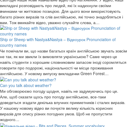
викладачі розповідають про людей, які їх надихнули своїми
вчинками чи життєвою позицією. Для цього вони використовують
багато різних виразів та слів англійською, які точно знадобляться і
вам. Тож вмикайте відео, уважно слухайте слова, а…
Ship or Sheep with Nastya&Nastya – Відеоурок Pronunciation of
country names
Чи помічали ви, що назви багатьох країн англійською звучать зовсім
не так, як ми звикли їх вимовляти українською? Саме через це
навіть студенти з хорошим словниковим запасом іноді соромляться
говорити про подорожі, національності чи місце проживання
англійською. У новому випуску викладачки Green Forest…
Can you talk about weather?
Ми обговорюємо погоду щодня, навіть не задумуючись про це.
Але, щоб сказати щось про погоду англійською, все-таки
доведеться згадати декілька влучних прикметників і сталих виразів.
У нашому новому відео ви почуєте велику кількість корисних
виразів для опису різних погодних умов. Щоб не пропустити
жодного…