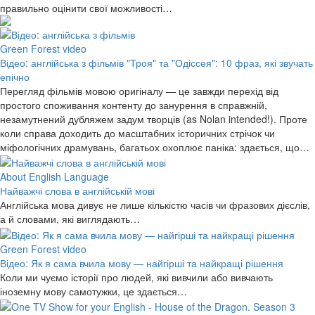
правильно оцінити свої можливості…
Green Forest video
Відео: англійська з фільмів "Троя" та "Одіссея": 10 фраз, які звучать
епічно
Перегляд фільмів мовою оригіналу — це завжди перехід від
простого споживання контенту до занурення в справжній,
незамутнений дубляжем задум творців (as Nolan intended!). Проте
коли справа доходить до масштабних історичних стрічок чи
міфологічних драмувань, багатьох охоплює паніка: здається, що…
About English Language
Найважчі слова в англійській мові
Англійська мова дивує не лише кількістю часів чи фразових дієслів,
а й словами, які виглядають…
Green Forest video
Відео: Як я сама вчила мову — найгірші та найкращі рішення
Коли ми чуємо історії про людей, які вивчили або вивчають
іноземну мову самотужки, це здається…