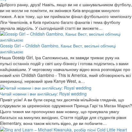
Доброго ранку, друзі! Навіть, якщо ви не є шанувальником футболу,
ви не могли не помітити, як змінився Київ впродовж минулого
тижня. А все тому, що ми приймали фінал футбольного чемпіонату
Ліги Чемпіонів, в Київ приїхало багато фанатів і тема футболу
звучала звідусіль. У сьогоднішній статті ви зможете…
Gossip Girl – Childish Gambino, Каньє Вест, весільні обітниці
англійською
Наша Gossip Girl, Іра Сапожинська, як завжди тримає руку на
пульсі останніх подій у світі шоу-бізнесу і готова поділитись з вами
найцікавішим. У черговому навчальному відео вона розповідає про
новий кліп Childish Gambino - This is America, який обговорюють всі
американці, нервовий зрив Kanye West, а…
Читай новини і вчи англійську: Royal wedding
Привіт усім! А ви були серед тих десятків мільйонів глядачів, що
слідкували за церемонією одруження Принца Гарі та Меган Маркл?
Цього тижня ми пропонуємо вам новину, що прикувала увагу
багатьох на минулих вихідних. Стаття підійде для студентів рівня
Elementary, вона також містить відео, де ви побачите…