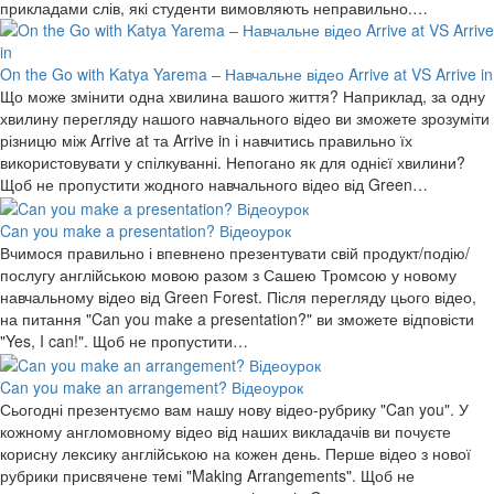
прикладами слів, які студенти вимовляють неправильно.…
On the Go with Katya Yarema – Навчальне відео Arrive at VS Arrive in
Що може змінити одна хвилина вашого життя? Наприклад, за одну
хвилину перегляду нашого навчального відео ви зможете зрозуміти
різницю між Arrive at та Arrive in і навчитись правильно їх
використовувати у спілкуванні. Непогано як для однієї хвилини?
Щоб не пропустити жодного навчального відео від Green…
Can you make a presentation? Відеоурок
Вчимося правильно і впевнено презентувати свій продукт/подію/
послугу англійською мовою разом з Сашею Тромсою у новому
навчальному відео від Green Forest. Після перегляду цього відео,
на питання "Can you make a presentation?" ви зможете відповісти
"Yes, I can!". Щоб не пропустити…
Can you make an arrangement? Відеоурок
Сьогодні презентуємо вам нашу нову відео-рубрику "Can you". У
кожному англомовному відео від наших викладачів ви почуєте
корисну лексику англійською на кожен день. Перше відео з нової
рубрики присвячене темі "Making Arrangements". Щоб не