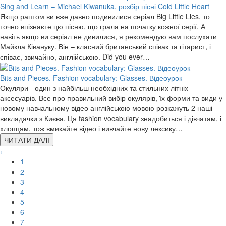
Sing and Learn – Michael Kiwanuka, розбір пісні Cold Little Heart
Якщо раптом ви вже давно подивилися серіал Big Little Lies, то
точно впізнаєте цю пісню, що грала на початку кожної серії. А
навіть якщо ви серіал не дивилися, я рекомендую вам послухати
Майкла Ківануку. Він – класний британський співак та гітарист, і
співає, звичайно, англійською. Did you ever…
Bits and Pieces. Fashion vocabulary: Glasses. Відеоурок
Окуляри - один з найбільш необхідних та стильних літніх
аксесуарів. Все про правильний вибір окулярів, їх форми та види у
новому навчальному відео англійською мовою розкажуть 2 наші
викладачки з Києва. Ця fashion vocabulary знадобиться і дівчатам, і
хлопцям, тож вмикайте відео і вивчайте нову лексику…
ЧИТАТИ ДАЛІ
‹
1
2
3
4
5
6
7