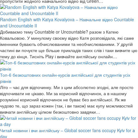
пропустити жодного навчального відео від Green…
Random English with Katya Kovalyova – Навчальне відео Countable
and Uncountable II
Добиваємо тему Countable or Uncountable? разом з Катею
Ковальовою. У минулому своєму відео Катя розповідала, які саме
іменники бувають обчислюваними та необчислюваними. У другій
частині ви почуєте ще більше прикладів таких слів і таки вивчите цю
тему до кінця. Тисніть Play і вивчайте англійську онлайн…
Топ-6 безкоштовних онлайн-курсів англійської для студентів усіх
рівнів
Літо – час для відпочинку. Ми з цим абсолютно згодні, але просто
відпочивати не цікаво. Ми за корисний відпочинок, а в нашому
розумінні корисний відпочинок не буває без англійської. Як же
чудово те, що зараз кожен (так, і ви також) має купу можливостей
вивчати англійську цілком безкоштовно завдяки…
Читай новини і вчи англійську – Global soccer fans occupy Kyiv for a
day