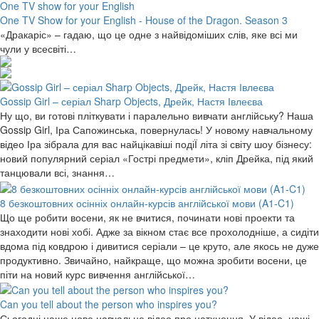
One TV show for your English
One TV Show for your English - House of the Dragon. Season 3
«Дракаріс» – гадаю, що це одне з найвідоміших слів, яке всі ми
чули у всесвіті…
Gossip Girl – серіал Sharp Objects, Дрейк, Настя Івлеєва
Ну що, ви готові пліткувати і паралельно вивчати англійську? Наша
Gossip Girl, Іра Сапожинська, повернулась! У новому навчальному
відео Іра зібрала для вас найцікавіші подіЇ літа зі світу шоу бізнесу:
новий популярний серіал «Гострі предмети», кліп Дрейка, під який
танцювали всі, знання…
8 безкоштовних осінніх онлайн-курсів англійської мови (A1-C1)
Що ще робити восени, як не вчитися, починати нові проекти та
знаходити нові хобі. Адже за вікном стає все прохолодніше, а сидіти
вдома під ковдрою і дивитися серіали – це круто, але якось не дуже
продуктивно. Звичайно, найкраще, що можна зробити восени, це
піти на новий курс вивчення англійської…
Can you tell about the person who inspires you?
Сьогодні наше нове навчальне відео про натхнення. У відео, наші