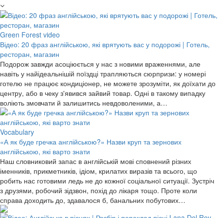
Green Forest video
Відео: 20 фраз англійською, які врятують вас у подорожі | Готель,
ресторан, магазин
Подорож завжди асоціюється у нас з новими враженнями, але
навіть у найідеальнішій поїздці трапляються сюрпризи: у номері
готелю не працює кондиціонер, не можете зрозуміти, як доїхати до
центру, або в чеку з'явився зайвий товар. Одні в такому випадку
воліють змовчати й залишитись невдоволеними, а…
Vocabulary
«А як буде гречка англійською?» Назви круп та зернових
англійською, які варто знати
Наш словниковий запас в англійській мові сповнений різних
іменників, прикметників, ідіом, крилатих виразів та всього, що
робить нас готовими ледь не до кожної соціальної ситуації. Зустріч
з друзями, робочий зідзвон, похід до лікаря тощо. Проте коли
справа доходить до, здавалося б, банальних побутових…