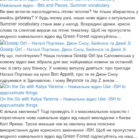
Навчальне відео - Bits and Pieces. Summer vocabulary.
Ви вже встигли насолодитись літнім теплом? Чи тільки збираєтесь у
якийсь getaway? У будь-якому разі, наше нове відео з актуальною
Summer vocabulary стане вам у нагоді. Всередині ідіоми, крисні
слова та сленгові вирази на літню тематику. Щоб не пропустити
жодного навчального відео від Green Forest підписуйтесь…
Gossip Girl – Наталі Портман, Джон Сноу, Бейонсе та Джей Зі
Ну що, попліткуємо? Наша головна Gossip Girl Іра Сапожинська у
новому відео вже зібрала для вас найцікавіші новини за останній
час зі світу шоу бізнесу. У новому випуску дивіться: про пригоди
Наталі Портман на кухні Bon Appetit, про те як Джон Сноу
одружився зі Здичавілою, і чому Beyonce та Jay Z зняли…
On the Go with Katya Yarema – Навчальне відео Use -ISH to
apprоximate things
Є вільна хвилинка? Тоді проведіть її з максимальною користю і
перегляньте нове навчальне відео від нашої викладачки з Києва
Каті Яреми. Трохи меньше ніж за хвилину вона пояснює
використання дуже корисного закінчення -ISH. Щоб не пропустити
жодного навчального відео від Green Forest підписуйтесь на наш…