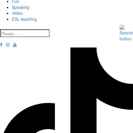
Fun
Speaking
Video
ESL teaching