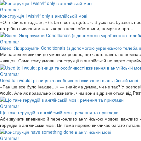
Grammar
Конструкція I wish/If only в англійській мові
«От якби ж я тоді…», «Як би я хотів, щоб…». В усіх нас бувають носта
потрібно висловити жаль через певні обставини, помріяти про…
Grammar
Відео: Як зрозуміти Conditionals (з допомогою українського телебач
Ми настільки звикли до умовних речень, що часто навіть не поміча
«якщо». Саме тому умовні конструкції в англійській не варто спри
Grammar
Used to і would: різниця та особливості вживання в англійській мові
«Раніше все було інакше…» — знайома думка, чи не так? У розповідя
would. Але як правильно їх вживати, чим вони відрізняються від Pas
Grammar
Що таке герундій в англійській мові: речення та приклади
Аби звучати впевнено й переконливо англійською мовою, важливо не
герундій в англійській мові. Ця тема нерідко викликає багато питан
Grammar