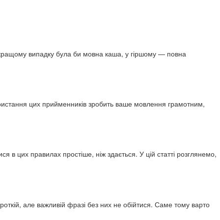
У кращому випадку була би мовна каша, у гіршому — повна
користання цих прийменників зробить ваше мовлення грамотним,
ися в цих правилах простіше, ніж здається. У цій статті розглянемо,
ороткій, але важливій фразі без них не обійтися. Саме тому варто