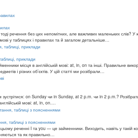
вилах
 б тоді речення без цих непомітних, але важливих маленьких слів? 
й мові у таблицях і правилах та й загалом детальніше…
 таблиці, приклади
нники місця в англійській мові: at, in, on та інші. Правильне ви
етів і різних об’єктів. У цій статті ми розібрали…
устрітися: on Sunday чи in Sunday, at 2 p.m. чи in 2 p.m.? Розібрат
лійській мові: at, in, on.…
ання, таблиці з поясненнями
цьому реченні I та you — це займенники. Виходить, навіть у такій к
різняються та як правильно…