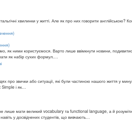
льгічні хвилинки у житті. Але як про них говорити англійською? Конст
ення)
ємо, як ними користуємося. Варто лише ввімкнути новини, подивитис
ймати як набір сухих формул.…
х про звички або ситуації, які були частиною нашого життя у минуло
t Simple і як…
 лише мати великий vocabulary та functional language, а й розумі
ь навіть у досвідчених студентів, що вивчають…