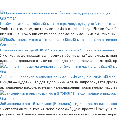
Grammar
Прийменники в англійській мові (місця, часу, руху) у таблицях і пра
Уявіть на хвилинку, що прийменників взагалі не існує. Якими були
нісенітниця. Тож у цій статті розбираємо прийменники в англійські
Grammar
Прийменники місця at, in, on в англійській мові: правила вживання,
Як описати, де знаходиться предмет або людина? Допоможуть прийме
адже вони допомагають точно передавати розташування людей, предм
Grammar
At, in, on — правила вживання прийменників часу в англійській мові
Вихідні — чудовий час для відпочинку. Але як запропонувати друзям з
як правильно використовувати найпоширеніші прийменники часу в анг
Grammar
Займенники в англійській мові (Pronouns): види, правила використ
Як сказати англійською «Я тебе люблю»? Дуже просто: I love you. У 
розуміти, які бувають займенники в англійській мові, чим вони від