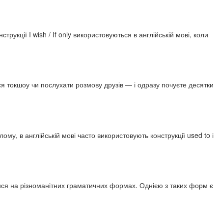
рукції I wish / If only використовуються в англійській мові, коли
я токшоу чи послухати розмову друзів — і одразу почуєте десятки
му, в англійській мові часто використовують конструкції used to і
тися на різноманітних граматичних формах. Однією з таких форм є