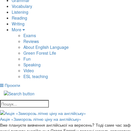
Grammar
Vocabulary
Listening
Reading
Writing
More
Exams
Reviews
About English Language
Green Forest Life
Fun
Speaking
Video
ESL teaching
Проєкти
Акція «Заморозь літню ціну на англійську»
Вже плануєте вивчення англійської на вересень? Тоді саме час зафік
охочі вивчати англійську в Green Forest у вересні можуть записати