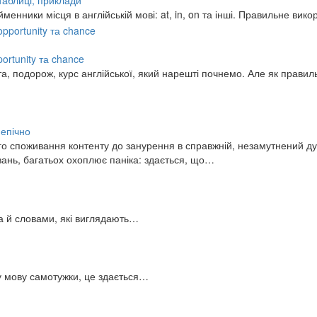
 таблиці, приклади
нники місця в англійській мові: at, in, on та інші. Правильне ви
pportunity та chance
та, подорож, курс англійської, який нарешті почнемо. Але як прави
 епічно
о споживання контенту до занурення в справжній, незамутнений дуб
вань, багатьох охоплює паніка: здається, що…
 а й словами, які виглядають…
ну мову самотужки, це здається…