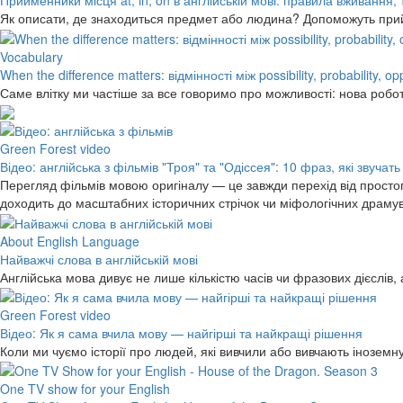
Прийменники місця at, in, on в англійській мові: правила вживання,
Як описати, де знаходиться предмет або людина? Допоможуть прийме
Vocabulary
When the difference matters: відмінності між possibility, probability, o
Саме влітку ми частіше за все говоримо про можливості: нова робо
Green Forest video
Відео: англійська з фільмів "Троя" та "Одіссея": 10 фраз, які звучать
Перегляд фільмів мовою оригіналу — це завжди перехід від простог
доходить до масштабних історичних стрічок чи міфологічних драму
About English Language
Найважчі слова в англійській мові
Англійська мова дивує не лише кількістю часів чи фразових дієслів,
Green Forest video
Відео: Як я сама вчила мову — найгірші та найкращі рішення
Коли ми чуємо історії про людей, які вивчили або вивчають інозем
One TV show for your English