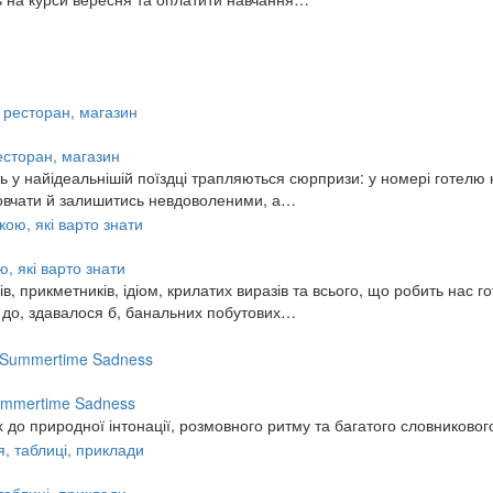
ресторан, магазин
 у найідеальнішій поїздці трапляються сюрпризи: у номері готелю н
змовчати й залишитись невдоволеними, а…
, які варто знати
, прикметників, ідіом, крилатих виразів та всього, що робить нас го
ь до, здавалося б, банальних побутових…
 Summertime Sadness
 до природної інтонації, розмовного ритму та багатого словниковог