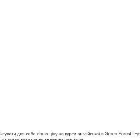
сувати для себе літню ціну на курси англійської в Green Forest і с
сь на курси вересня та оплатити навчання…