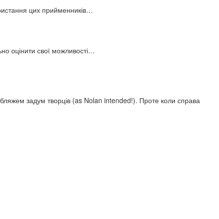
користання цих прийменників…
льно оцінити свої можливості…
ляжем задум творців (as Nolan intended!). Проте коли справа