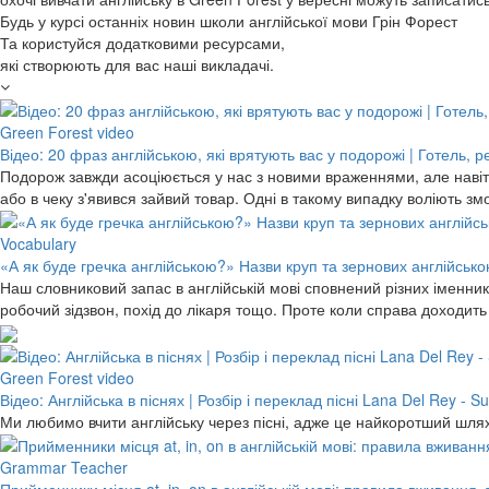
Будь у курсі останніх новин школи англійської мови Грін Форест
Та користуйся додатковими ресурсами,
які створюють для вас наші викладачі.
Green Forest video
Відео: 20 фраз англійською, які врятують вас у подорожі | Готель, 
Подорож завжди асоціюється у нас з новими враженнями, але навіть
або в чеку з'явився зайвий товар. Одні в такому випадку воліють 
Vocabulary
«А як буде гречка англійською?» Назви круп та зернових англійською
Наш словниковий запас в англійській мові сповнений різних іменників
робочий зідзвон, похід до лікаря тощо. Проте коли справа доходит
Green Forest video
Відео: Англійська в піснях | Розбір і переклад пісні Lana Del Rey -
Ми любимо вчити англійську через пісні, адже це найкоротший шлях
Grammar Teacher