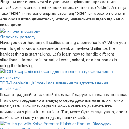
Якщо ви вже стикалися зі ступенями порівняння прикметників
англійською мовою, тоді ви повинні знати, що таке "older". А от що
таке "elder" і чим воно відрізняється від "older" ви можете не знати.
Але обов'язково дізнаєтесь у новому навчальному відео від нашої
викладачки…
Як почати розмову
Have you ever had any difficulties starting a conversation? When you
want to get to know someone or break an awkward silence, the
hardest thing is start talking. Let’s learn how to handle different
situations – formal or informal, at work, school, or other contexts –
using the following…
ТОП-9 серіалів цієї осені для вивчення та вдосконалення
англійської
Восени традиційно телевізійні компанії дарують глядачам новинки.
І так само традиційно я вишукую серед десятків назв ті, які точно
варті уваги. Більшість серіалів можна сміливо дивитись вже
починаючи з рівня Intermediate. Так, може бути складнувато, але ж
пам'ятаємо і мету перегляду: підвищити свій…