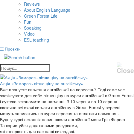
Reviews
About English Language
Green Forest Life
Fun
Speaking
Video
ESL teaching
Проєкти
Акція «Заморозь літню ціну на англійську»
Вже плануєте вивчення англійської на вересень? Тоді саме час
зафіксувати для себе літню ціну на курси англійської в Green Forest
і суттєво зекономити на навчанні. З 10 червня по 10 серпня
включно всі охочі вивчати англійську в Green Forest у вересні
можуть записатись на курси вересня та оплатити навчання…
Будь у курсі останніх новин школи англійської мови Грін Форест
Та користуйся додатковими ресурсами,
які створюють для вас наші викладачі.