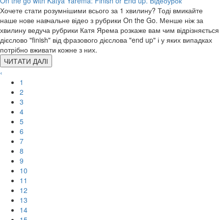
On the go with Katya Yarema: Finish or End up. Відеоурок
Хочете стати розумнішими всього за 1 хвилину? Тоді вмикайте
наше нове навчальне відео з рубрики On the Go. Менше ніж за
хвилину ведуча рубрики Катя Ярема розкаже вам чим відрізняється
дієслово "finish" від фразового дієслова "end up" і у яких випадках
потрібно вживати кожне з них.
ЧИТАТИ ДАЛІ
‹
1
2
3
4
5
6
7
8
9
10
11
12
13
14
15