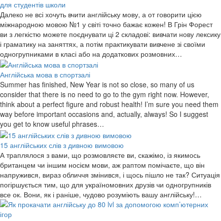
для студентів школи
Далеко не всі хочуть вчити англійську мову, а от говорити цією
міжнародною мовою №1 у світі точно бажає кожен! В Грін Форест
ви з легкістю можете поєднувати ці 2 складові: вивчати нову лексику
і граматику на заняттях, а потім практикувати вивчене зі своїми
одногрупниками в класі або на додаткових розмовних…
Англійська мова в спортзалі
Summer has finished, New Year is not so close, so many of us
consider that there is no need to go to the gym right now. However,
think about a perfect figure and robust health! I’m sure you need them
way before important occasions and, actually, always! So I suggest
you get to know useful phrases…
15 англійських слів з дивною вимовою
А траплялося з вами, що розмовляєте ви, скажімо, із якимось
британцем чи іншим носієм мови, аж раптом помічаєте, що він
напружився, вираз обличчя змінився, і щось пішло не так? Ситуація
погіршується тим, що для україномовних друзів чи одногрупників
все ок. Вони, як і раніше, чудово розуміють вашу англійську!…