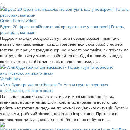
Green Forest video
Відео: 20 фраз англійською, які врятують вас у подорожі | Готель,
ресторан, магазин
Подорож завжди асоціюється у нас з новими враженнями, але
навіть у найідеальнішій поїздці трапляються сюрпризи: у номері
готелю не працює кондиціонер, не можете зрозуміти, як доїхати до
центру, або в чеку з'явився зайвий товар. Одні в такому випадку
воліють змовчати й залишитись невдоволеними, а…
Vocabulary
«А як буде гречка англійською?» Назви круп та зернових
англійською, які варто знати
Наш словниковий запас в англійській мові сповнений різних
іменників, прикметників, ідіом, крилатих виразів та всього, що
робить нас готовими ледь не до кожної соціальної ситуації. Зустріч
з друзями, робочий зідзвон, похід до лікаря тощо. Проте коли
справа доходить до, здавалося б, банальних побутових…