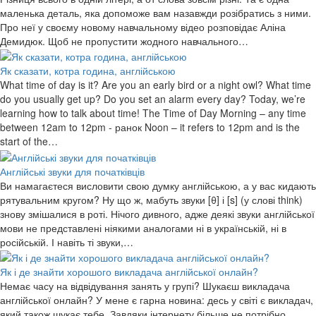
маленька деталь, яка допоможе вам назавжди розібратись з ними.
Про неї у своєму новому навчальному відео розповідає Аліна
Демидюк. Щоб не пропустити жодного навчального…
Як сказати, котра година, англійською
What time of day is it? Are you an early bird or a night owl? What time
do you usually get up? Do you set an alarm every day? Today, we’re
learning how to talk about time! The Time of Day Morning – any time
between 12am to 12pm - ранок Noon – it refers to 12pm and is the
start of the…
Англійські звуки для початківців
Ви намагаєтеся висловити свою думку англійською, а у вас кидають
рятувальним кругом? Ну що ж, мабуть звуки [θ] і [s] (у слові think)
знову змішалися в роті. Нічого дивного, адже деякі звуки англійської
мови не представлені ніякими аналогами ні в українській, ні в
російській. І навіть ті звуки,…
Як і де знайти хорошого викладача англійської онлайн?
Немає часу на відвідування занять у групі? Шукаєш викладача
англійської онлайн? У мене є гарна новина: десь у світі є викладач,
який також шукає тебе. Завдяки інтернету більше не потрібно