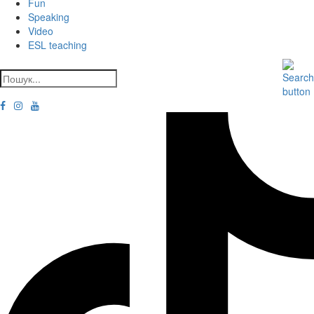
Fun
Speaking
Video
ESL teaching