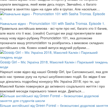
шукати викладача, який живе десь поруч. Звичайно, є багато
переваг в заняттях один на один або в групах. Але наскільки…
Навчальне відео - Pronunciation 101 with Sasha Tromsa. Episode 1.
Правильна англійська вимова - всі чули про неї, багато хто її бачив,
але мало хто її має. (смайл) Сьогодні ми раді презентувати вам
нашу нову відео-рубрику Pronunciation 101, яка допоможе
прокачати вашу pronunciation та розібратись з вимовою складних
англійських слів. Кожен новий випуск ведучий рубрики…
Gossip Girl – Міс Україна 2018, Маколей Калкін і Паризький тиждень
моди
Нарешті нове відео від нашої Gossip Girl, Іри Сапожинської, яка для
всіх нас тримає руку на пульсі шоубізнесових подій. Бо звідки б ми
ще дізнались подробиці конкурсу Міс Україна 2018; про те, що
Маколей Калкін повернувся до активного соціального житття і про
важливий меседж паризького тижня моди. Дивіться…
Більше англійської від Green Forest – безкоштовні додаткові заняття