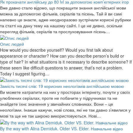
Як прокачати англійську до 80 lvl за допомогою комп’ютерних ігор
Вже давно стало відомо, що покращити знання англійської мови
можна за допомогою фільмів, серіалів та пісень. Тай й ви самі
напевно це знаєте, адже неодноразово зустрічали корисні рубрики
та статті на дану тему на нашому сайті. І це не дивно, оскільки
перегляд фільмів, серіалів та прослуховування пісень…
Опис людей
How would you describe yourself? Would you first talk about
appearance or character? How can you describe person’s build or
type of hair? In what situations is it necessary to describe someone? If
these seem like difficult questions to answer, that’s not a problem.
Today I suggest figuring…
Замість тисячі слів: 19 корисних неологізмів англійською мовою
Ви можете натрапити на них у просторах інтернету, почути у своїх
улюблених серіалах, проте не побачите у підручниках та не
знайдете їхнє значення у звичайних словниках. Вони ‒ це
неологізми. Інакше кажучи, нові слова, які не так давно з’явилися у
мові та ще не так широко використовуються. Нові…
By the way with Alina Demiduk. Older VS. Elder. Навчальне відео