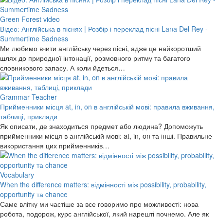
Green Forest video
Відео: Англійська в піснях | Розбір і переклад пісні Lana Del Rey -
Summertime Sadness
Ми любимо вчити англійську через пісні, адже це найкоротший
шлях до природної інтонації, розмовного ритму та багатого
словникового запасу. А коли йдеться…
Grammar Teacher
Прийменники місця at, in, on в англійській мові: правила вживання,
таблиці, приклади
Як описати, де знаходиться предмет або людина? Допоможуть
прийменники місця в англійській мові: at, in, on та інші. Правильне
використання цих прийменників…
Vocabulary
When the difference matters: відмінності між possibility, probability,
opportunity та chance
Саме влітку ми частіше за все говоримо про можливості: нова
робота, подорож, курс англійської, який нарешті почнемо. Але як