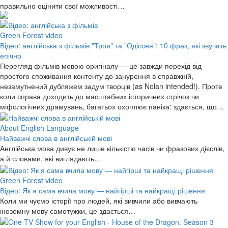
правильно оцінити свої можливості…
Green Forest video
Відео: англійська з фільмів "Троя" та "Одіссея": 10 фраз, які звучать
епічно
Перегляд фільмів мовою оригіналу — це завжди перехід від
простого споживання контенту до занурення в справжній,
незамутнений дубляжем задум творців (as Nolan intended!). Проте
коли справа доходить до масштабних історичних стрічок чи
міфологічних драмувань, багатьох охоплює паніка: здається, що…
About English Language
Найважчі слова в англійській мові
Англійська мова дивує не лише кількістю часів чи фразових дієслів,
а й словами, які виглядають…
Green Forest video
Відео: Як я сама вчила мову — найгірші та найкращі рішення
Коли ми чуємо історії про людей, які вивчили або вивчають
іноземну мову самотужки, це здається…