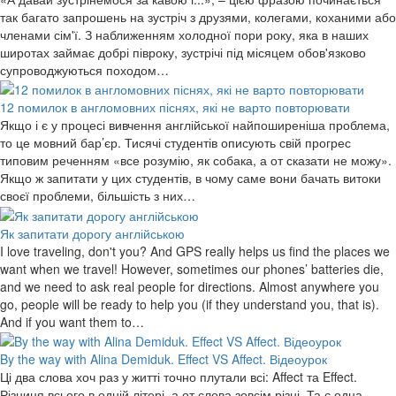
так багато запрошень на зустріч з друзями, колегами, коханими або
членами сім'ї. З наближенням холодної пори року, яка в наших
широтах займає добрі півроку, зустрічі під місяцем обов'язково
супроводжуються походом…
12 помилок в англомовних піснях, які не варто повторювати
Якщо і є у процесі вивчення англійської найпоширеніша проблема,
то це мовний бар’єр. Тисячі студентів описують свій прогрес
типовим реченням «все розумію, як собака, а от сказати не можу».
Якщо ж запитати у цих студентів, в чому саме вони бачать витоки
своєї проблеми, більшість з них…
Як запитати дорогу англійською
I love traveling, don't you? And GPS really helps us find the places we
want when we travel! However, sometimes our phones’ batteries die,
and we need to ask real people for directions. Almost anywhere you
go, people will be ready to help you (if they understand you, that is).
And if you want them to…
By the way with Alina Demiduk. Effect VS Affect. Відеоурок
Ці два слова хоч раз у житті точно плутали всі: Affect та Effect.
Різниця всього в одній літері, а от слова зовсім різні. Та є одна