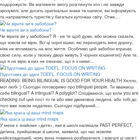
подорожуєте. Ви матимете змогу розглянути хоч і не завжди
зрозумілі, але досить оригінальні знаки та написи, які інформують
та направляють туристів у багатьох куточках світу. Отже,…
Чи вірите ви в забобони?
Чи вірите ви у забобони? Я - не те щоб дуже, або можна сказати,
що зовсім не вірю. Всі ці чорні кішки, які переходять мені дорогу,
ніяк не впливають на моє життя. Особливо цей забобон втрачає
свою силу, коли у твоєму дворі живуть 3 чорних кошеняти)) Але те,
що я не вірю в них не означає, що я з ними…
Підготовка до здачі TOEFL. FOCUS ON WRITING
READING: BEING BILINGUAL IS GOOD FOR YOUR HEALTH Хелло,
мої любі :) Сьогодні поговоримо про bilingual people. Ти вважаєш
себе bilingual? A trilingual? A polyglot? Сподіваюся, що коли you are
checking out цей пост то ти або вже двомовна людина, або тобі до
того вже зовсім недалеко. Сьогодні підібраний…
Яка краса ці ваші mind maps
У мене є знайоме «дитя», яке в школі налякали PAST PERFECT,
дитина, прийшовши зі школи, заявила, що час мовляв
найскладніший, чому вона повинна розбиратися, і взагалі ці часи і