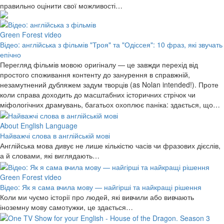
правильно оцінити свої можливості…
Green Forest video
Відео: англійська з фільмів "Троя" та "Одіссея": 10 фраз, які звучать
епічно
Перегляд фільмів мовою оригіналу — це завжди перехід від
простого споживання контенту до занурення в справжній,
незамутнений дубляжем задум творців (as Nolan intended!). Проте
коли справа доходить до масштабних історичних стрічок чи
міфологічних драмувань, багатьох охоплює паніка: здається, що…
About English Language
Найважчі слова в англійській мові
Англійська мова дивує не лише кількістю часів чи фразових дієслів,
а й словами, які виглядають…
Green Forest video
Відео: Як я сама вчила мову — найгірші та найкращі рішення
Коли ми чуємо історії про людей, які вивчили або вивчають
іноземну мову самотужки, це здається…