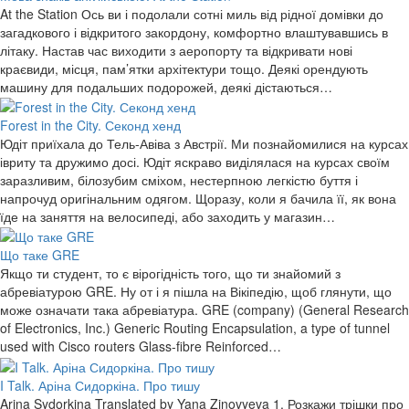
At the Station Ось ви і подолали сотні миль від рідної домівки до
загадкового і відкритого закордону, комфортно влаштувавшись в
літаку. Настав час виходити з аеропорту та відкривати нові
краєвиди, місця, пам’ятки архітектури тощо. Деякі орендують
машину для подальших подорожей, деякі дістаються…
Forest in the City. Секонд хенд
Юдіт приїхала до Тель-Авіва з Австрії. Ми познайомилися на курсах
івриту та дружимо досі. Юдіт яскраво виділялася на курсах своїм
заразливим, білозубим сміхом, нестерпною легкістю буття і
напрочуд оригінальним одягом. Щоразу, коли я бачила її, як вона
їде на заняття на велосипеді, або заходить у магазин…
Що таке GRE
Якщо ти студент, то є вірогідність того, що ти знайомий з
абревіатурою GRE. Ну от і я пішла на Вікіпедію, щоб глянути, що
може означати така абревіатура. GRE (company) (General Research
of Electronics, Inc.) Generic Routing Encapsulation, a type of tunnel
used with Cisco routers Glass-fibre Reinforced…
I Talk. Аріна Сидоркіна. Про тишу
Arina Sydorkina Translated by Yana Zinovyeva 1. Розкажи трішки про