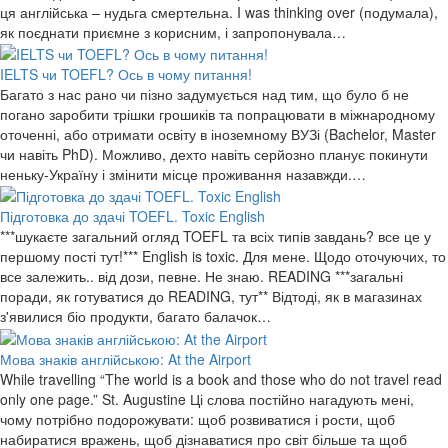
ця англійська – нудьга смертельна. I was thinking over (подумала),
як поєднати приємне з корисним, і запропонувала…
IELTS чи TOEFL? Ось в чому питання!
Багато з нас рано чи пізно задумується над тим, що було б не
погано заробити трішки грошиків та попрацювати в міжнародному
оточенні, або отримати освіту в іноземному ВУЗі (Bachelor, Master
чи навіть PhD). Можливо, дехто навіть серйозно планує покинути
неньку-Україну і змінити місце проживання назавжди.…
Підготовка до здачі TOEFL. Toxic English
***шукаєте загальний огляд TOEFL та всіх типів завдань? все це у
першому пості тут!*** English is toxic. Для мене. Щодо оточуючих, то
все залежить.. від дози, певне. Не знаю. READING ***загальні
поради, як готуватися до READING, тут** Відтоді, як в магазинах
з'явилися біо продукти, багато балачок…
Мова знаків англійською: At the Airport
While travelling “The world is a book and those who do not travel read
only one page.” St. Augustine Ці слова постійно нагадують мені,
чому потрібно подорожувати: щоб розвиватися і рости, щоб
набиратися вражень, щоб дізнаватися про світ більше та щоб