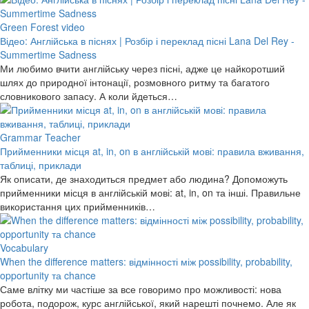
Green Forest video
Відео: Англійська в піснях | Розбір і переклад пісні Lana Del Rey -
Summertime Sadness
Ми любимо вчити англійську через пісні, адже це найкоротший
шлях до природної інтонації, розмовного ритму та багатого
словникового запасу. А коли йдеться…
Grammar Teacher
Прийменники місця at, in, on в англійській мові: правила вживання,
таблиці, приклади
Як описати, де знаходиться предмет або людина? Допоможуть
прийменники місця в англійській мові: at, in, on та інші. Правильне
використання цих прийменників…
Vocabulary
When the difference matters: відмінності між possibility, probability,
opportunity та chance
Саме влітку ми частіше за все говоримо про можливості: нова
робота, подорож, курс англійської, який нарешті почнемо. Але як