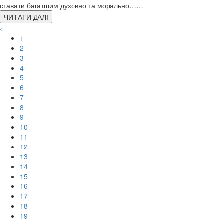
ставати багатшим духовно та морально……
ЧИТАТИ ДАЛІ
‹
1
2
3
4
5
6
7
8
9
10
11
12
13
14
15
16
17
18
19