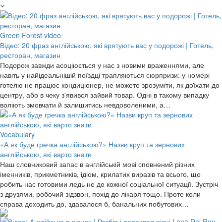
Green Forest video
Відео: 20 фраз англійською, які врятують вас у подорожі | Готель,
ресторан, магазин
Подорож завжди асоціюється у нас з новими враженнями, але
навіть у найідеальнішій поїздці трапляються сюрпризи: у номері
готелю не працює кондиціонер, не можете зрозуміти, як доїхати до
центру, або в чеку з'явився зайвий товар. Одні в такому випадку
воліють змовчати й залишитись невдоволеними, а…
Vocabulary
«А як буде гречка англійською?» Назви круп та зернових
англійською, які варто знати
Наш словниковий запас в англійській мові сповнений різних
іменників, прикметників, ідіом, крилатих виразів та всього, що
робить нас готовими ледь не до кожної соціальної ситуації. Зустріч
з друзями, робочий зідзвон, похід до лікаря тощо. Проте коли
справа доходить до, здавалося б, банальних побутових…