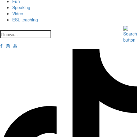
Fun
Speaking
Video
ESL teaching