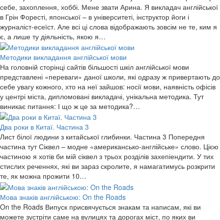
себе, захоплення, хоббі. Мене звати Арина. Я викладач англійської
в Грін Форесті, японської – в університеті, інструктор йоги і
журналіст-есеїст. Але всі ці слова відображають зовсім не те, ким я
є, а лише ту діяльність, якою я…
Методики викладання англійської мови
На головній сторінці сайтів більшості шкіл англійської мови
представлені «переваги» даної школи, які одразу ж привертають до
себе увагу кожного, хто на неї зайшов: носії мови, наявність офісів
у центрі міста, дипломовані викладачі, унікальна методика. Тут
виникає питання: І що ж це за методика?…
Два роки в Китаї. Частина 3
Лист білої людини з китайської глибинки. Частина 3 Попередня
частина тут Сіквел – модне «американсько-англійське» слово. Цією
частиною я хотів би мій сіквел з трьох розділів захепіендити. У тих
стислих реченнях, які ви зараз скролите, я намагатимусь розкрити
те, як можна прожити 10…
Мова знаків англійською: On the Roads
On the Roads Випуск присвячується знакам та написам, які ви
можете зустріти саме на вулицях та дорогах міст, по яких ви