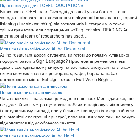
Підготовка до здачі TOEFL. QUOTATIONS
Вітаю вас в TOEFL.cafe. Сьогодні до вашої уваги багато - та не
занадто - цікавого: нові досягнення в лікуванні breast cancer, гарний
listening (і навіть watching) від засновників Інстаграма, а також
трішки граматики для покращення writing technics. READING An
international team of researchers has used…
Мова знаків англійською: At the Restaurant
At the restaurant Дорогі студенти, ви готові до початку кулінарної
подорожі разом з Sign Language? Пристебніть ремені безпеки,
адже в сьогоднішньому випуску на вас чекає екскурсія по знакам,
які ми можемо знайти в ресторанах, кафе, барах та пабах
англомовного міста. Eat sign Texas in Fort Worth Bright…
Починаємо читати англійською
Читати книжки – наскільки це модно в наш час? Мені здається, що
не дуже. Хоча в метро ще можна побачити поціновувачів книжок у
їх натуральному вигляді, але у більшості випадків їх місце зайняли
різноманітні електронні пристрої, власники яких все-таки не хочуть
відмовлятися від улюбленого заняття…
Мова знаків англійською: At the Hotel