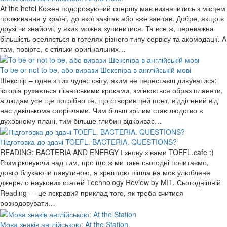
At the hotel Кожен подорожуючий спершу має визначитись з місцем
проживання у країні, до якої завітає або вже завітав. Добре, якщо є
друзі чи знайомі, у яких можна зупинитися. Та все ж, переважна
більшість оселяється в готелях різного типу сервісу та акомодації. А
там, повірте, є стільки оригінальних…
To be or not to be, або вирази Шекспіра в англійській мові
Шекспір – одне з тих чудес світу, яким не перестаєш дивуватися:
історія рухається гігантськими кроками, змінюється образ планети,
а людям усе ще потрібно те, що створив цей поет, відділений від
нас декількома сторіччями. Чим більш зрілим стає людство в
духовному плані, тим більше глибин відкриває…
Підготовка до здачі TOEFL. BACTERIA. QUESTIONS?
READING: BACTERIA AND ENERGY І знову з вами TOEFL.cafe :)
Розмірковуючи над тим, про що ж ми таке сьогодні почитаємо,
довго блукаючи павутиною, я зрештою пішла на моє улюблене
джерело наукових статей Technology Review by MIT. Сьогоднішній
Reading — це яскравий приклад того, як треба вчитися
розкодовувати…
Мова знаків англійською: At the Station