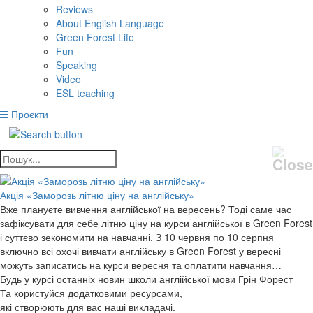
Reviews
About English Language
Green Forest Life
Fun
Speaking
Video
ESL teaching
Проєкти
Акція «Заморозь літню ціну на англійську»
Вже плануєте вивчення англійської на вересень? Тоді саме час
зафіксувати для себе літню ціну на курси англійської в Green Forest
і суттєво зекономити на навчанні. З 10 червня по 10 серпня
включно всі охочі вивчати англійську в Green Forest у вересні
можуть записатись на курси вересня та оплатити навчання…
Будь у курсі останніх новин школи англійської мови Грін Форест
Та користуйся додатковими ресурсами,
які створюють для вас наші викладачі.