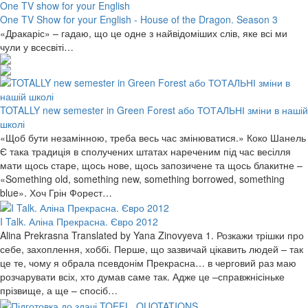
One TV show for your English
One TV Show for your English - House of the Dragon. Season 3
«Дракаріс» – гадаю, що це одне з найвідоміших слів, яке всі ми
чули у всесвіті…
TOTALLY new semester in Green Forest або ТОТАЛЬНІ зміни в нашій
школі
«Щоб бути незамінною, треба весь час змінюватися.» Коко Шанель
Є така традиція в сполучених штатах нареченим під час весілля
мати щось старе, щось нове, щось запозичене та щось блакитне –
«Something old, something new, something borrowed, something
blue». Хоч Грін Форест…
I Talk. Аліна Прекрасна. Євро 2012
Alina Prekrasna Translated by Yana Zinovyeva 1. Розкажи трішки про
себе, захоплення, хоббі. Перше, що зазвичай цікавить людей – так
це те, чому я обрала псевдонім Прекрасна… в черговий раз маю
розчарувати всіх, хто думав саме так. Адже це –справжнісіньке
прізвище, а ще – спосіб…