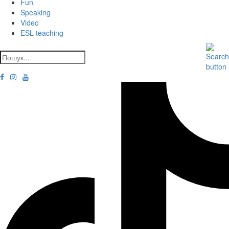
Fun
Speaking
Video
ESL teaching