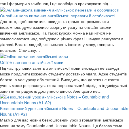
так і фермери з глибинок, і це необхідно враховувати під…
Онлайн-школа вивчення англійської: переваги й особливості
Для того, щоб навчитися швидко та грамотно розмовляти
іноземною, дуже важливо звернути увагу на онлайн-школи
вивчення англійської. На таких курсах можна навчитися не
замислюватися над побудовою різних фраз і швидко реагувати в
діалозі. Багато людей, які вивчають іноземну мову, говорять
повільно. Спочатку…
Online-навчання англійської мови
Під час групових занять з англійської мови викладач не завжди
може приділити кожному студенту достатньо уваги. Адже студентів
багато, а час уроку обмежений. Виходить, що далеко не кожен
учень може розраховувати на персональний підхід, а індивідуальні
заняття не радують доступною ціною. Але цього не…
Безкоштовний урок англійської з Notes – Countable and Uncountable
Nouns (A1-A2)
Маємо для вас новий безкоштовний урок з граматики англійської
мови на тему Countable and Uncountable Nouns. Ця базова тема,