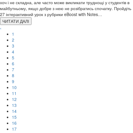
хоч і не складна, але часто може викликати труднощі у студентів в
майбутньому, якщо добре з нею не розібратись спочатку. Пройдіть
27 інтерактивний урок з рубрики eBoost with Notes…
ЧИТАТИ ДАЛІ
‹
1
2
3
4
5
6
7
8
9
10
11
12
13
14
15
16
17