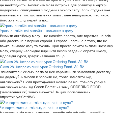
це необхідність. Англійська мова потрібна для розвитку в кар'єрі,
подорожей, спілкування з людьми з усього світу. Коли студент уже
визначився з тим, що вивчення мови стане невід'ємною частиною
його життя, слід перейти до…
Уроки англійської онлайн – навчання з дому
Вивчити англійську мову – це начебто просто, але вдається не всім
або далеко не з першої спроби. І справа навіть не в тому, що це
важко, вимагає часу та зусиль. Щоб просто почати вивчати іноземну
мову, спершу необхідно вирішити безліч завдань: обрати школу,
відповідні курси, графік навчання тощо.…
Class 28. Інтерактивний урок Ordering Food. A2-B2
Зізнавайтесь: скільки разів за цей карантин ви замовляли доставку
їжі додому? А змогли б зробити це, тобто замовити їжу,
англійською? Після проходження нового безкоштовного уроку з
англійської мови від Green Forest на тему ORDERING FOOD
(замовлення їжі) точно зможете! За цим посиланням -
https://bit.ly/2ShtNWS…
Чи варто вчити англійську онлайн з нуля?
Незалежно від виду навчання – онлайн або офлайн – потрібно