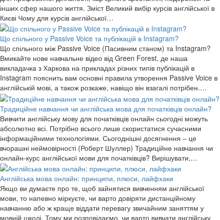
інших сфер нашого життя. Зміст Великий вибір курсів англійської в
Києві Чому для курсів англійської…
Що спільного у Passive Voice та публікацій в Instagram?
Що спільного між Passive Voice (Пасивним станом) та Instagram?
Вмикайте нове навчальне відео від Green Forest, де наша
викладачка з Харкова на прикладах різних типів публікацій в
Instagram пояснить вам основні правила утворення Passive Voice в
англійській мові, а також розкаже, навіщо він взагалі потрібен.…
Традиційне навчання чи англійська мова для початківців онлайн?
Вивчити англійську мову для початківців онлайн сьогодні можуть
абсолютно всі. Потрібно всього лише скористатися сучасними
інформаційними технологіями. Сьогоднішні досягнення – це
вчорашні неймовірності (Роберт Шуллер) Традиційне навчання чи
онлайн-курс англійської мови для початківців? Вирішувати,…
Англійська мова онлайн: принципи, плюси, лайфхаки
Якщо ви думаєте про те, щоб зайнятися вивченням англійської
мови, то напевно міркуєте, чи варто довіряти дистанційному
навчанню або ж краще віддати перевагу звичайним заняттям у
мовній школі. Тому ми розповідаємо, чи варто вивчати англійську