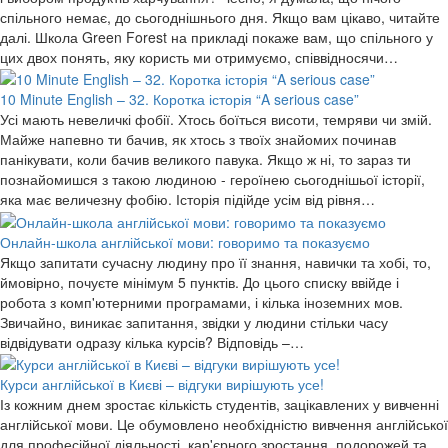
спільного немає, до сьогоднішнього дня. Якщо вам цікаво, читайте
далі. Школа Green Forest на прикладі покаже вам, що спільного у
цих двох понять, яку користь ми отримуємо, співвідносячи…
10 Minute English – 32. Коротка історія “A serious case”
Усі мають невеличкі фобії. Хтось боїться висоти, темряви чи змій.
Майже напевно ти бачив, як хтось з твоїх знайомих починав
панікувати, коли бачив великого павука. Якщо ж ні, то зараз ти
познайомишся з такою людиною - героїнею сьогоднішьої історії,
яка має величезну фобію. Історія підійде усім від рівня…
Онлайн-школа англійської мови: говоримо та показуємо
Якщо запитати сучасну людину про її знання, навички та хобі, то,
ймовірно, почуєте мінімум 5 пунктів. До цього списку ввійде і
робота з комп'ютерними програмами, і кілька іноземних мов.
Звичайно, виникає запитання, звідки у людини стільки часу
відвідувати одразу кілька курсів? Відповідь –…
Курси англійської в Києві – відгуки вирішують усе!
Із кожним днем зростає кількість студентів, зацікавлених у вивченні
англійської мови. Це обумовлено необхідністю вивчення англійської
для професійної діяльності, кар'єрного зростання, подорожей та