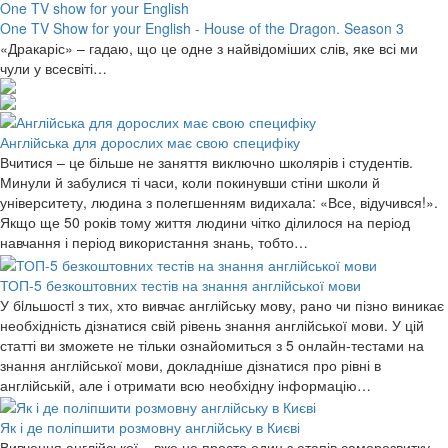
One TV show for your English
One TV Show for your English - House of the Dragon. Season 3
«Дракаріс» – гадаю, що це одне з найвідоміших слів, яке всі ми
чули у всесвіті…
Англійська для дорослих має свою специфіку
Вчитися – це більше не заняття виключно школярів і студентів.
Минули й забулися ті часи, коли покинувши стіни школи й
університету, людина з полегшенням видихала: «Все, відучився!».
Якщо ще 50 років тому життя людини чітко ділилося на період
навчання і період використання знань, тобто…
ТОП-5 безкоштовних тестів на знання англійської мови
У бiльшостi з тих, хто вивчає англійську мову, рано чи пізно виникає
необхідність дізнатися свій рівень знання англійської мови. У цій
статті ви зможете не тільки ознайомиться з 5 онлайн-тестами на
знання англійської мови, докладніше дізнатися про рівні в
англійській, але і отримати всю необхідну інформацію…
Як і де поліпшити розмовну англійську в Києві
Вивчення англійської – вже не просто один з етапів саморозвитку,