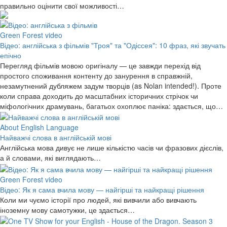
правильно оцінити свої можливості…
Green Forest video
Відео: англійська з фільмів "Троя" та "Одіссея": 10 фраз, які звучать
епічно
Перегляд фільмів мовою оригіналу — це завжди перехід від
простого споживання контенту до занурення в справжній,
незамутнений дубляжем задум творців (as Nolan intended!). Проте
коли справа доходить до масштабних історичних стрічок чи
міфологічних драмувань, багатьох охоплює паніка: здається, що…
About English Language
Найважчі слова в англійській мові
Англійська мова дивує не лише кількістю часів чи фразових дієслів,
а й словами, які виглядають…
Green Forest video
Відео: Як я сама вчила мову — найгірші та найкращі рішення
Коли ми чуємо історії про людей, які вивчили або вивчають
іноземну мову самотужки, це здається…