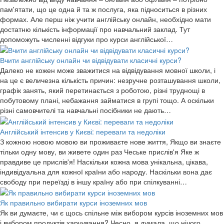
пам'ятати, що це одна й та ж послуга, яка підноситься в різних
формах. Але перш ніж учити англійську онлайн, необхідно мати
достатню кількість інформації про навчальний заклад. Тут
допоможуть численні відгуки про курси англійської…
Вчити англійську онлайн чи відвідувати класичні курси?
Далеко не кожен може зважитися на відвідування мовної школи, і
на це є величезна кількість причин: незручне розташування школи,
графік занять, який перетинається з роботою, різні труднощі в
побутовому плані, небажання займатися в групі тощо. А оскільки
різні самовчителі та навчальні посібники не дають…
Англійський інтенсив у Києві: переваги та недоліки
З кожною новою мовою ви проживаєте нове життя, Якщо ви знаєте
тільки одну мову, ви живете один раз Чеське прислів'я Яке ж
правдиве це прислів'я! Наскільки кожна мова унікальна, цікава,
індивідуальна для кожної країни або народу. Наскільки вона дає
свободу при переїзді в іншу країну або при спілкуванні…
Як правильно вибирати курси іноземних мов
Як ви думаєте, чи є щось спільне між вибором курсів іноземних мов
і вибором продуктів харчування? Чесно, я думала, що нічого