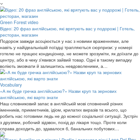
Green Forest video
Відео: 20 фраз англійською, які врятують вас у подорожі | Готель,
ресторан, магазин
Подорож завжди асоціюється у нас з новими враженнями, але
навіть у найідеальнішій поїздці трапляються сюрпризи: у номері
готелю не працює кондиціонер, не можете зрозуміти, як доїхати до
центру, або в чеку з'явився зайвий товар. Одні в такому випадку
воліють змовчати й залишитись невдоволеними, а…
Vocabulary
«А як буде гречка англійською?» Назви круп та зернових
англійською, які варто знати
Наш словниковий запас в англійській мові сповнений різних
іменників, прикметників, ідіом, крилатих виразів та всього, що
робить нас готовими ледь не до кожної соціальної ситуації. Зустріч
з друзями, робочий зідзвон, похід до лікаря тощо. Проте коли
справа доходить до, здавалося б, банальних побутових…