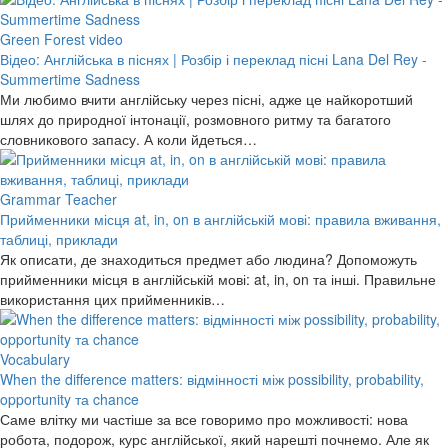
Green Forest video
Відео: Англійська в піснях | Розбір і переклад пісні Lana Del Rey -
Summertime Sadness
Ми любимо вчити англійську через пісні, адже це найкоротший
шлях до природної інтонації, розмовного ритму та багатого
словникового запасу. А коли йдеться…
Grammar Teacher
Прийменники місця at, in, on в англійській мові: правила вживання,
таблиці, приклади
Як описати, де знаходиться предмет або людина? Допоможуть
прийменники місця в англійській мові: at, in, on та інші. Правильне
використання цих прийменників…
Vocabulary
When the difference matters: відмінності між possibility, probability,
opportunity та chance
Саме влітку ми частіше за все говоримо про можливості: нова
робота, подорож, курс англійської, який нарешті почнемо. Але як