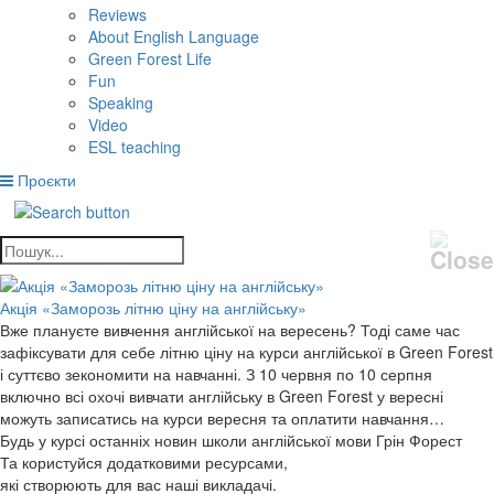
Reviews
About English Language
Green Forest Life
Fun
Speaking
Video
ESL teaching
Проєкти
Акція «Заморозь літню ціну на англійську»
Вже плануєте вивчення англійської на вересень? Тоді саме час
зафіксувати для себе літню ціну на курси англійської в Green Forest
і суттєво зекономити на навчанні. З 10 червня по 10 серпня
включно всі охочі вивчати англійську в Green Forest у вересні
можуть записатись на курси вересня та оплатити навчання…
Будь у курсі останніх новин школи англійської мови Грін Форест
Та користуйся додатковими ресурсами,
які створюють для вас наші викладачі.