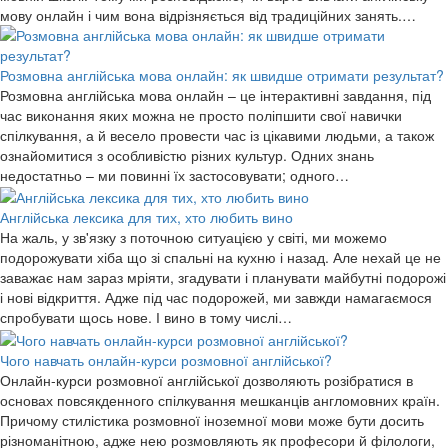
мову онлайн і чим вона відрізняється від традиційних занять.…
Розмовна англійська мова онлайн: як швидше отримати результат?
Розмовна англійська мова онлайн – це інтерактивні завдання, під
час виконання яких можна не просто поліпшити свої навички
спілкування, а й весело провести час із цікавими людьми, а також
ознайомитися з особливістю різних культур. Одних знань
недостатньо – ми повинні їх застосовувати; одного…
Англійська лексика для тих, хто любить вино
На жаль, у зв'язку з поточною ситуацією у світі, ми можемо
подорожувати хіба що зі спальні на кухню і назад. Але нехай це не
заважає нам зараз мріяти, згадувати і планувати майбутні подорожі
і нові відкриття. Адже під час подорожей, ми завжди намагаємося
спробувати щось нове. І вино в тому числі…
Чого навчать онлайн-курси розмовної англійської?
Онлайн-курси розмовної англійської дозволяють розібратися в
основах повсякденного спілкування мешканців англомовних країн.
Причому стилістика розмовної іноземної мови може бути досить
різноманітною, адже нею розмовляють як професори й філологи,