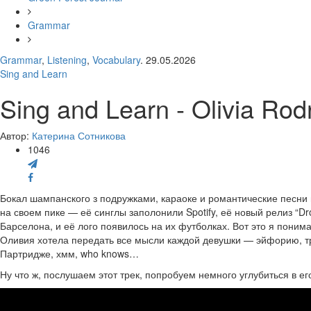
Grammar
Grammar
,
Listening
,
Vocabulary
. 29.05.2026
Sing and Learn
Sing and Learn - Olivia Ro
Автор:
Катерина Сотникова
1046
Бокал шампанского з подружками, караоке и романтические песни 
на своем пике — её синглы заполонили Spotify, её новый релиз “D
Барселона, и её лого появилось на их футболках. Вот это я поним
Оливия хотела передать все мысли каждой девушки — эйфорию, тре
Партридже, хмм, who knows…
Ну что ж, послушаем этот трек, попробуем немного углубиться в ег