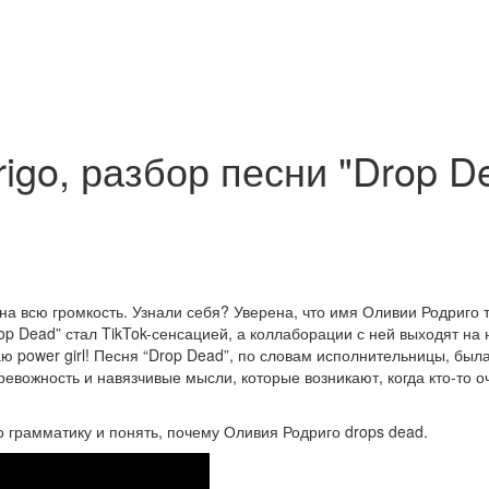
drigo, разбор песни "Drop D
на всю громкость. Узнали себя? Уверена, что имя Оливии Родриго 
rop Dead” стал TikTok-сенсацией, а коллаборации с ней выходят н
аю power girl! Песня “Drop Dead”, по словам исполнительницы, был
вожность и навязчивые мысли, которые возникают, когда кто-то оч
о грамматику и понять, почему Оливия Родриго drops dead.