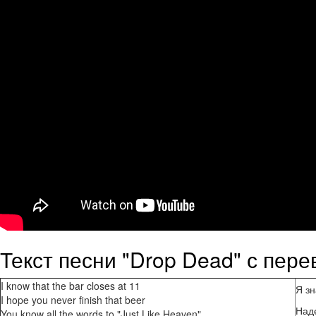
Текст песни "Drop Dead" с пер
I know that the bar closes at 11
Я зн
I hope you never finish that beer
Наде
You know all the words to "Just Like Heaven"