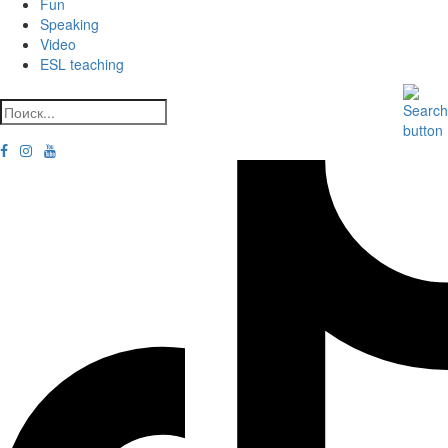
Fun
Speaking
Video
ESL teaching