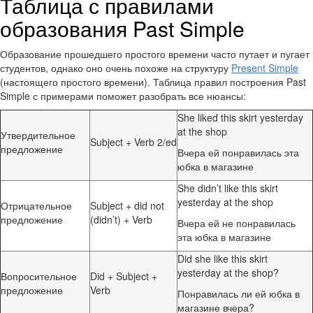
Таблица с правилами
образования Past Simple
Образование прошедшего простого времени часто путает и пугает
студентов, однако оно очень похоже на структуру
Present Simple
(настоящего простого времени). Таблица правил построения Past
Simple с примерами поможет разобрать все нюансы:
She liked this skirt yesterday
at the shop
Утвердительное
Subject + Verb 2/ed
предложение
Вчера ей понравилась эта
юбка в магазине
She didn’t like this skirt
yesterday at the shop
Отрицательное
Subject + did not
предложение
(didn’t) + Verb
Вчера ей не понравилась
эта юбка в магазине
Did she like this skirt
yesterday at the shop?
Вопросительное
Did + Subject +
предложение
Verb
Понравилась ли ей юбка в
магазине вчера?