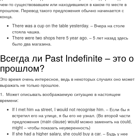
чем-то существовавшем или находившимся в каком-то месте в
прошлом. Перевод такого предложения обычно начинается с
конца.
There was a cup on the table yesterday. – Вчера на столе
стояла чашка.
There were two shops here 5 year ago. – 5 лет назад здесь
было два магазина.
Всегда ли Past Indefinite – это о
прошлом?
Это время очень интересное, ведь в некоторых случаях оно может
выражать не только прошлое.
1. Может описывать воображаемую ситуацию в настоящем
времени:
If I met him на street, I would not recognise him. – Если бы я
встретил его на улице, я бы его не узнал. (Во второй части
предложения (main clause) would можно заменить на could,
might – чтобы показать неуверенность)
If she had a higher salary, she could buy a car. – Будь у нее