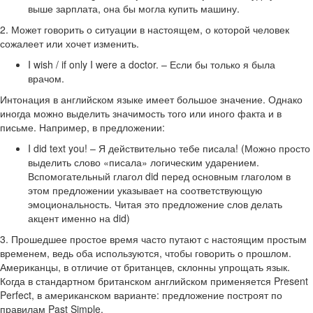
выше зарплата, она бы могла купить машину.
2. Может говорить о ситуации в настоящем, о которой человек
сожалеет или хочет изменить.
I wish / if only I were a doctor. – Если бы только я была
врачом.
Интонация в английском языке имеет большое значение. Однако
иногда можно выделить значимость того или иного факта и в
письме. Например, в предложении:
I did text you! – Я действительно тебе писала! (Можно просто
выделить слово «писала» логическим ударением.
Вспомогательный глагол did перед основным глаголом в
этом предложении указывает на соответствующую
эмоциональность. Читая это предложение слов делать
акцент именно на did)
3. Прошедшее простое время часто путают с настоящим простым
временем, ведь оба используются, чтобы говорить о прошлом.
Американцы, в отличие от британцев, склонны упрощать язык.
Когда в стандартном британском английском применяется Present
Perfect, в американском варианте: предложение построят по
правилам Past Simple.