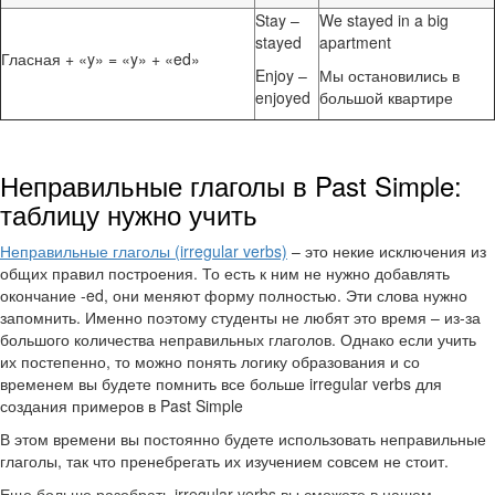
Stay –
We stayed in a big
stayed
apartment
Гласная + «y» = «y» + «ed»
Enjoy –
Мы остановились в
enjoyed
большой квартире
Неправильные глаголы в Past Simple:
таблицу нужно учить
Неправильные глаголы (irregular verbs)
– это некие исключения из
общих правил построения. То есть к ним не нужно добавлять
окончание -ed, они меняют форму полностью. Эти слова нужно
запомнить. Именно поэтому студенты не любят это время – из-за
большого количества неправильных глаголов. Однако если учить
их постепенно, то можно понять логику образования и со
временем вы будете помнить все больше irregular verbs для
создания примеров в Past Simple
В этом времени вы постоянно будете использовать неправильные
глаголы, так что пренебрегать их изучением совсем не стоит.
Еще больше разобрать irregular verbs вы сможете в нашем