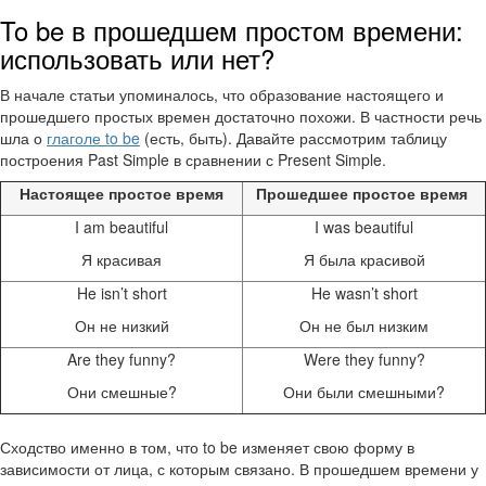
To be в прошедшем простом времени:
использовать или нет?
В начале статьи упоминалось, что образование настоящего и
прошедшего простых времен достаточно похожи. В частности речь
шла о
глаголе to be
(есть, быть). Давайте рассмотрим таблицу
построения Past Simple в сравнении с Present Simple.
Настоящее простое время
Прошедшее простое время
I am beautiful
I was beautiful
Я красивая
Я была красивой
He isn’t short
He wasn’t short
Он не низкий
Он не был низким
Are they funny?
Were they funny?
Они смешные?
Они были смешными?
Сходство именно в том, что to be изменяет свою форму в
зависимости от лица, с которым связано. В прошедшем времени у