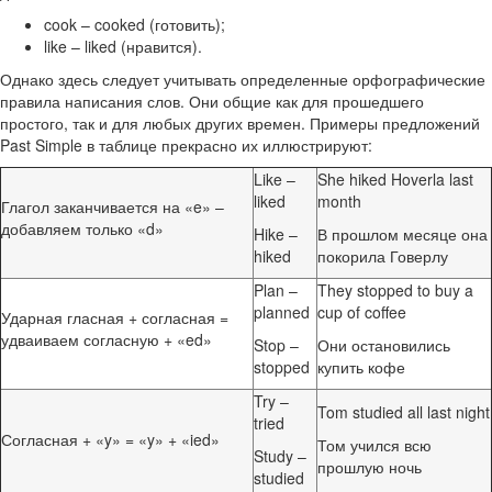
cook – cooked (готовить);
like – liked (нравится).
Однако здесь следует учитывать определенные орфографические
правила написания слов. Они общие как для прошедшего
простого, так и для любых других времен. Примеры предложений
Past Simple в таблице прекрасно их иллюстрируют:
Like –
She hiked Hoverla last
liked
month
Глагол заканчивается на «e» –
добавляем только «d»
Hike –
В прошлом месяце она
hiked
покорила Говерлу
Plan –
They stopped to buy a
planned
cup of coffee
Ударная гласная + согласная =
удваиваем согласную + «ed»
Stop –
Они остановились
stopped
купить кофе
Try –
Tom studied all last night
tried
Согласная + «y» = «y» + «ied»
Том учился всю
Study –
прошлую ночь
studied