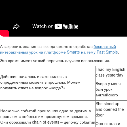
А закрепить знания вы всегда сможете отработав
бесплатный
интерактивный урок на платформе Smarte на тему Past Simple
.
Это время имеет четкий перечень случаев использования.
I had my English
class yesterday
Действие началось и закончилось в
определенный момент в прошлом. Можем
Вчера у меня
получить ответ на вопрос «когда?»
был урок
английского
She stood up
and opened the
Несколько событий произошло одно за другим в
door
прошлом с небольшим промежутком времени.
Они образовали chain of events – цепочку событий
Она встала и