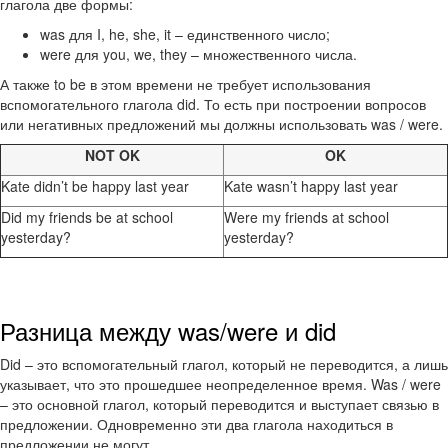
глагола две формы:
was для I, he, she, it – единственного число;
were для you, we, they – множественного числа.
А также to be в этом времени не требует использования
вспомогательного глагола did. То есть при построении вопросов
или негативных предложений мы должны использовать was / were.
NOT OK
OK
Kate didn’t be happy last year
Kate wasn’t happy last year
Did my friends be at school
Were my friends at school
yesterday?
yesterday?
Разница между was/were и did
Did – это вспомогательный глагол, который не переводится, а лишь
указывает, что это прошедшее неопределенное время. Was / were
– это основной глагол, который переводится и выступает связью в
предложении. Одновременно эти два глагола находиться в
предложении не могут.