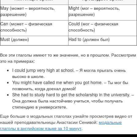
May (может – вероятность,
Might (мог – вероятность,
разрешение)
разрешение)
Can (может – физическая
Could (мог – физическая
способность)
способность)
Must (должен)
Had to (должен был)
Все эти глаголы имеют то же значение, но в прошлом. Рассмотрим
это на примерах:
I could jump very high at school. – Я могла прыгать очень
высоко в школе.
You might have called me when you got home. – Ты мог бы
позвонить, когда доехал домой!
She had to study hard to get the scholarship in the university. –
Она должна была настойчиво учиться, чтобы получать
стипендию в университете.
Еще больше о модальных глаголах узнайте просмотрев видео от
нашей преподавательницы Анастасии Сенивой:
модальные
глаголы в английском языке за 10 минут
.