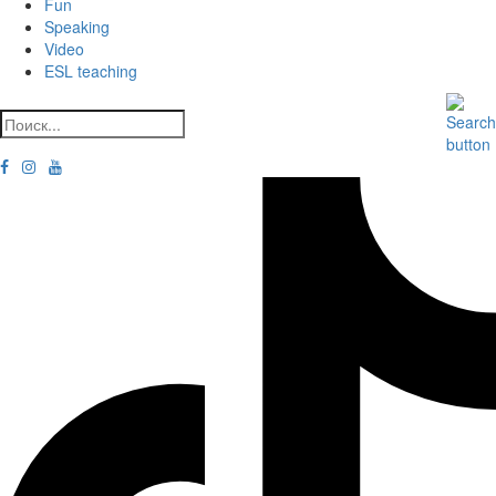
Fun
Speaking
Video
ESL teaching