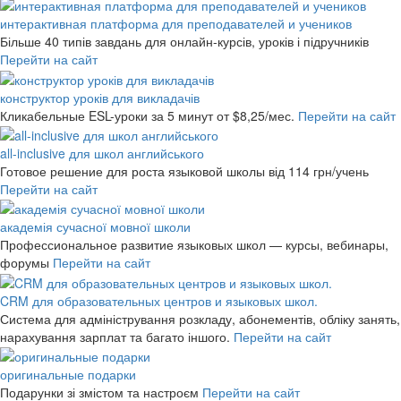
интерактивная платформа для преподавателей и учеников
Більше 40 типів завдань для онлайн-курсів, уроків і підручників
Перейти на сайт
конструктор уроків для викладачів
Кликабельные ESL-уроки за 5 минут
от $8,25/мес.
Перейти на сайт
all-inclusive для школ английського
Готовое решение для роста языковой школы
від 114 грн/учень
Перейти на сайт
академія сучасної мовної школи
Профессиональное развитие языковых школ — курсы, вебинары,
форумы
Перейти на сайт
CRM для образовательных центров и языковых школ.
Система для адміністрування розкладу, абонементів, обліку занять,
нарахування зарплат та багато іншого.
Перейти на сайт
оригинальные подарки
Подарунки зі змістом та настроєм
Перейти на сайт