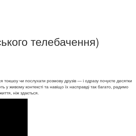
ського телебачення)
я токшоу чи послухати розмову друзів — і одразу почуєте десятки
ь у живому контексті та навіщо їх насправді так багато, радимо
иття, ніж здається.