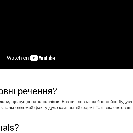
мовні речення?
лани, припущення та наслідки. Без них довелося б постійно будувати
сує загальновідомий факт у дуже компактній формі. Такі висловлюва
nals?