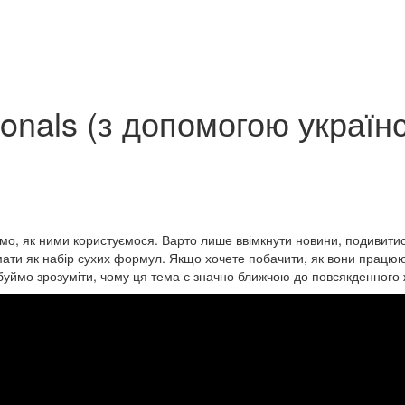
ionals (з допомогою україн
ємо, як ними користуємося. Варто лише ввімкнути новини, подивитис
мати як набір сухих формул. Якщо хочете побачити, як вони працюют
буймо зрозуміти, чому ця тема є значно ближчою до повсякденного ж