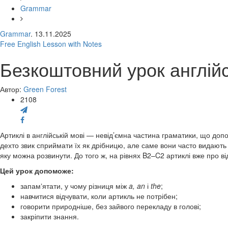
Grammar
Grammar
. 13.11.2025
Free English Lesson with Notes
Безкоштовний урок англійсь
Автор:
Green Forest
2108
Артиклі в англійській мові — невід’ємна частина граматики, що до
дехто звик сприймати їх як дрібницю, але саме вони часто видають р
яку можна розвинути. До того ж, на рівнях B2–C2 артиклі вже про ві
Цей урок допоможе:
запамʼятати, у чому різниця між
a, an
і
the
;
навчитися відчувати, коли артикль не потрібен;
говорити природніше, без зайвого перекладу в голові;
закріпити знання.