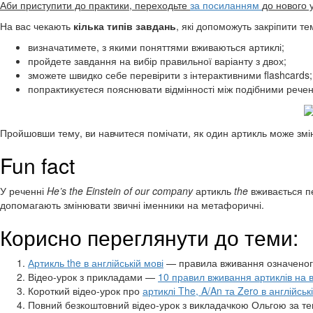
Аби приступити до практики, переходьте
за посиланням
до нового 
На вас чекають
кілька типів завдань
, які допоможуть закріпити те
визначатимете, з якими поняттями вживаються артиклі;
пройдете завдання на вибір правильної варіанту з двох;
зможете швидко себе перевірити з інтерактивними flashcards;
попрактикуєтеся пояснювати відмінності між подібними реч
Пройшовши тему, ви навчитеся помічати, як один артикль може змі
Fun fact
У реченні
He’s the Einstein of our company
артикль
the
вживається п
допомагають змінювати звичні іменники на метафоричні.
Корисно переглянути до теми:
Артикль the в англійській мові
— правила вживання означеного
Відео-урок з прикладами —
10 правил вживання артиклів на в
Короткий відео-урок про
артиклі The, A/An та Zero в англійськ
Повний безкоштовний відео-урок з викладачкою Ольгою за 