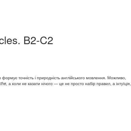
cles. B2-C2
я формує точність і природність англійського мовлення. Можливо,
и
the,
а коли не казати нічого — це не просто набір правил, а інтуїція,