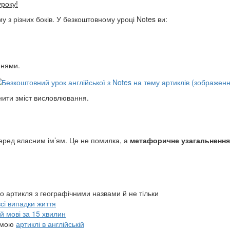
уроку!
му з різних боків. У безкоштовному уроці Notes ви:
еннями.
нити зміст висловлювання.
еред власним ім’ям. Це не помилка, а
метафоричне узагальнення
 артикля з географічними назвами й не тільки
сі випадки життя
ій мові за 15 хвилин
темою
артиклі в англійській