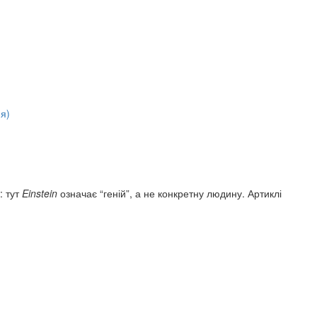
: тут
Einstein
означає “геній”, а не конкретну людину. Артиклі