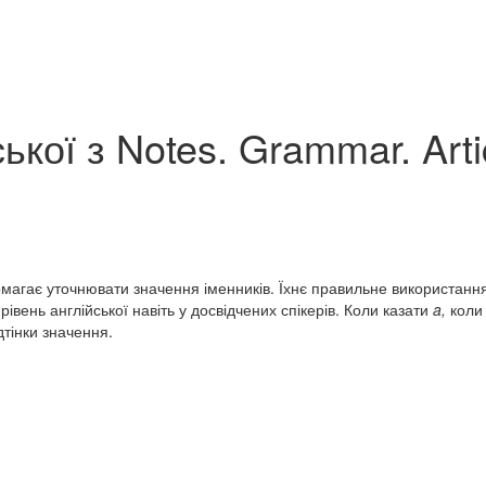
кої з Notes. Grammar. Arti
помагає уточнювати значення іменників. Їхнє правильне використанн
івень англійської навіть у досвідчених спікерів. Коли казати
a,
кол
дтінки значення.