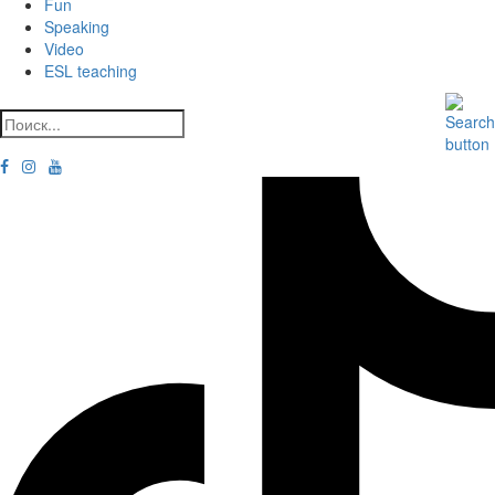
Fun
Speaking
Video
ESL teaching