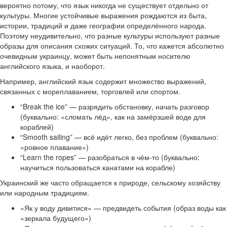
вероятно потому, что язык никогда не существует отдельно от
культуры. Многие устойчивые выражения рождаются из быта,
истории, традиций и даже географии определённого народа.
Поэтому неудивительно, что разные культуры используют разные
образы для описания схожих ситуаций. То, что кажется абсолютно
очевидным украинцу, может быть непонятным носителю
английского языка, и наоборот.
Например, английский язык содержит множество выражений,
связанных с мореплаванием, торговлей или спортом.
“Break the ice” — разрядить обстановку, начать разговор
(буквально: «сломать лёд», как на замёрзшей воде для
кораблей)
“Smooth sailing” — всё идёт легко, без проблем (буквально:
«ровное плавание»)
“Learn the ropes” — разобраться в чём-то (буквально:
научиться пользоваться канатами на корабле)
Украинский же часто обращается к природе, сельскому хозяйству
или народным традициям.
«Як у воду дивитися» — предвидеть события (образ воды как
«зеркала будущего»)