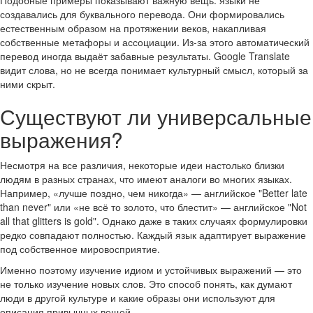
Подобные примеры показывают важную вещь: языки не
создавались для буквального перевода. Они формировались
естественным образом на протяжении веков, накапливая
собственные метафоры и ассоциации. Из-за этого автоматический
перевод иногда выдаёт забавные результаты. Google Translate
видит слова, но не всегда понимает культурный смысл, который за
ними скрыт.
Существуют ли универсальные
выражения?
Несмотря на все различия, некоторые идеи настолько близки
людям в разных странах, что имеют аналоги во многих языках.
Например, «лучше поздно, чем никогда» — английское "Better late
than never" или «не всё то золото, что блестит» — английское "Not
all that glitters is gold". Однако даже в таких случаях формулировки
редко совпадают полностью. Каждый язык адаптирует выражение
под собственное мировосприятие.
Именно поэтому изучение идиом и устойчивых выражений — это
не только изучение новых слов. Это способ понять, как думают
люди в другой культуре и какие образы они используют для
описания привычных вещей.