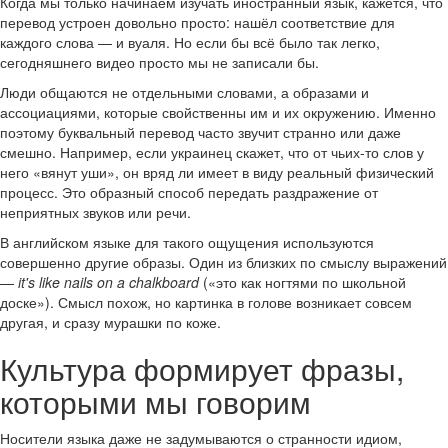
Когда мы только начинаем изучать иностранный язык, кажется, что
перевод устроен довольно просто: нашёл соответствие для
каждого слова — и вуаля. Но если бы всё было так легко,
сегодняшнего видео просто мы не записали бы.
Люди общаются не отдельными словами, а образами и
ассоциациями, которые свойственны им и их окружению. Именно
поэтому буквальный перевод часто звучит странно или даже
смешно. Например, если украинец скажет, что от чьих-то слов у
него «вянут уши», он вряд ли имеет в виду реальный физический
процесс. Это образный способ передать раздражение от
неприятных звуков или речи.
В английском языке для такого ощущения используются
совершенно другие образы. Один из близких по смыслу выражений
—
it's like nails on a chalkboard
(«это как ногтями по школьной
доске»). Смысл похож, но картинка в голове возникает совсем
другая, и сразу мурашки по коже.
Культура формирует фразы,
которыми мы говорим
Носители языка даже не задумываются о странности идиом,