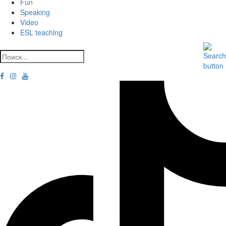
Fun
Speaking
Video
ESL teaching