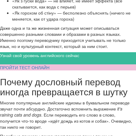
«Як з гуски вода» — не влияет, не имеет эффекта (всё
скатывается, как вода с перьев)
«Як горохом об стіну» — бесполезно объяснять (ничего не
меняется, как от удара гороха)
Даже одна и та же жизненная ситуация может описываться
совершенно разными словами и образами в разных языках.
Именно поэтому переводчику приходится учитывать не только
язык, но и культурный контекст, который за ним стоит.
Узнай свой уровень английского сейчас
ПРОЙТИ ТЕСТ ОНЛАЙН
Почему дословный перевод
иногда превращается в шутку
Многие популярные английские идиомы в буквальном переводе
звучат почти абсурдно. Достаточно вспомнить выражение
it's
raining cats and dogs
. Если переводить его слово в слово,
получится что-то вроде «идёт дождь из котов и собак». Очевидно,
так никто не говорит.