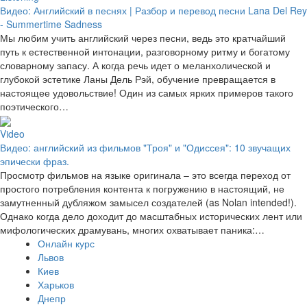
Видео: Английский в песнях | Разбор и перевод песни Lana Del Rey
- Summertime Sadness
Мы любим учить английский через песни, ведь это кратчайший
путь к естественной интонации, разговорному ритму и богатому
словарному запасу. А когда речь идет о меланхолической и
глубокой эстетике Ланы Дель Рэй, обучение превращается в
настоящее удовольствие! Один из самых ярких примеров такого
поэтического…
Video
Видео: английский из фильмов "Троя" и "Одиссея": 10 звучащих
эпически фраз.
Просмотр фильмов на языке оригинала – это всегда переход от
простого потребления контента к погружению в настоящий, не
замутненный дубляжом замысел создателей (as Nolan intended!).
Однако когда дело доходит до масштабных исторических лент или
мифологических драмувань, многих охватывает паника:…
Онлайн курс
Львов
Киев
Харьков
Днепр