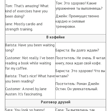
Том: Это здорово! Какие
Tom: That’s amazing! What
упражнения ты выполняешь?
kind of exercises have you
Джейн: Преимущественно
been doing?
кардио и силовые
Jane: Mostly cardio and
тренировки.
strength training.
В кофейне
Barista: Have you been waiting
long?
Бариста: Вы долго ждали?
Customer: Not really. I’ve been
Посетитель: Не очень. Я читал
reading a book while waiting
книгу, пока ждал свой кофе.
for my coffee.
Бариста: Это здорово! Что вы
Barista: That’s nice! What have
читали?
you been reading?
Посетитель: Роман Джейн
Customer: A novel by Jane
Остин. Он увлекательный.
Austen. It’s fascinating.
Разговор друзей
Sara: You look so happy!
Сара: Ты выглядишь так