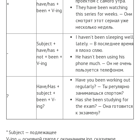
проектом с самого утра.
+
have/has +
They have been watching
been + V-ing
this series for weeks. — Они
смотрят этот сериал уже
несколько недель.
I haven’t been sleeping well
Subject +
lately. — В последнее время
have/has +
я плохо сплю.
-
not + been +
He hasn’t been using his
V-ing
phone much. — Он не очень
пользуется телефоном.
Have you been working out
Have/Has +
regularly? — Ты регулярно
subject +
занимаешься спортом?
?
been + V-
Has she been studying for
ing?
the exam? — Она готовится
к экзамену?
* Subject — подлежащее
V-ing — основной глагол с окончанием ing, сказуемое