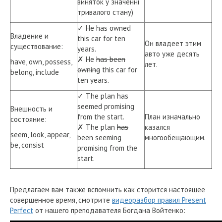
виняток у значенні
тривалого стану)
✓ He has owned
Владение и
this car for ten
Он владеет этим
существование:
years.
авто уже десять
✗ He
has been
have, own, possess,
лет.
owning
this car for
belong, include
ten years.
✓ The plan has
seemed promising
Внешность и
from the start.
План изначально
состояние:
✗ The plan
has
казался
seem, look, appear,
been seeming
многообещающим.
be, consist
promising from the
start.
Предлагаем вам также вспомнить как сторится настоящее
совершенное время, смотрите
видеоразбор правил Present
Perfect
от нашего преподавателя Богдана Войтенко: