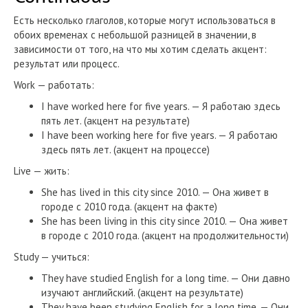
Есть несколько глаголов, которые могут использоваться в
обоих временах с небольшой разницей в значении, в
зависимости от того, на что мы хотим сделать акцент:
результат или процесс.
Work — работать:
I have worked here for five years. — Я работаю здесь
пять лет. (акцент на результате)
I have been working here for five years. — Я работаю
здесь пять лет. (акцент на процессе)
Live — жить:
She has lived in this city since 2010. — Она живет в
городе с 2010 года. (акцент на факте)
She has been living in this city since 2010. — Она живет
в городе с 2010 года. (акцент на продолжительности)
Study — учиться:
They have studied English for a long time. — Они давно
изучают английский. (акцент на результате)
They have been studying English for a long time. — Они