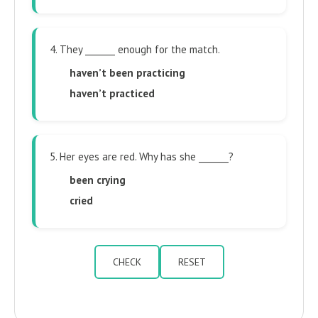
4. They _______ enough for the match.
haven’t been practicing
haven’t practiced
5. Her eyes are red. Why has she _______?
been crying
cried
CHECK
RESET