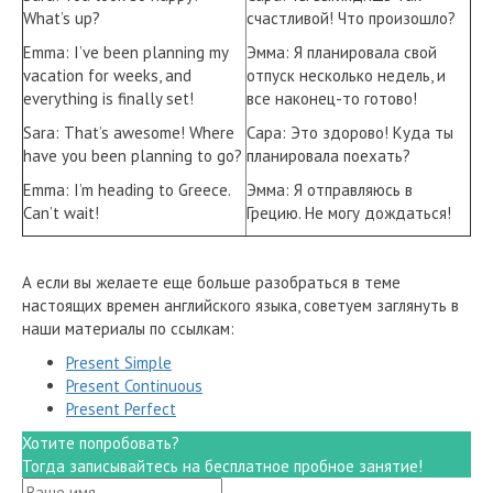
What’s up?
счастливой! Что произошло?
Emma: I’ve been planning my
Эмма: Я планировала свой
vacation for weeks, and
отпуск несколько недель, и
everything is finally set!
все наконец-то готово!
Sara: That’s awesome! Where
Сара: Это здорово! Куда ты
have you been planning to go?
планировала поехать?
Emma: I’m heading to Greece.
Эмма: Я отправляюсь в
Can’t wait!
Грецию. Не могу дождаться!
А если вы желаете еще больше разобраться в теме
настоящих времен английского языка, советуем заглянуть в
наши материалы по ссылкам:
Present Simple
Present Continuous
Present Perfect
Хотите попробовать?
Тогда записывайтесь на бесплатное пробное занятие!