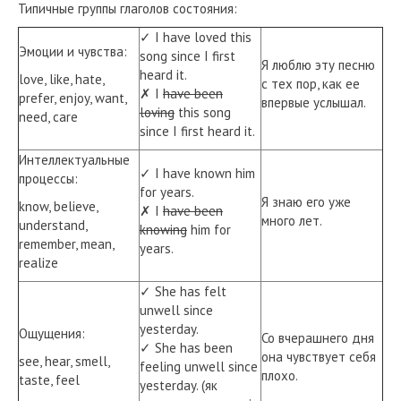
Типичные группы глаголов состояния:
✓ I have loved this
Эмоции и чувства:
song since I first
Я люблю эту песню
heard it.
love, like, hate,
с тех пор, как ее
✗ I
have been
prefer, enjoy, want,
впервые услышал.
loving
this song
need, care
since I first heard it.
Интеллектуальные
✓ I have known him
процессы:
for years.
Я знаю его уже
know, believe,
✗ I
have been
много лет.
understand,
knowing
him for
remember, mean,
years.
realize
✓ She has felt
unwell since
yesterday.
Ощущения:
Со вчерашнего дня
✓ She has been
она чувствует себя
see, hear, smell,
feeling unwell since
плохо.
taste, feel
yesterday. (як