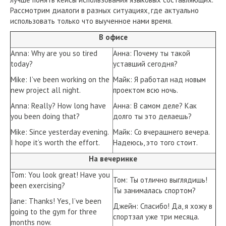
Рассмотрим диалоги в разных ситуациях, где актуально
использовать только что выученное нами время.
В офисе
Anna: Why are you so tired
Анна: Почему ты такой
today?
уставший сегодня?
Mike: I’ve been working on the
Майк: Я работал над новым
new project all night.
проектом всю ночь.
Anna: Really? How long have
Анна: В самом деле? Как
you been doing that?
долго ты это делаешь?
Mike: Since yesterday evening.
Майк: Со вчерашнего вечера.
I hope it’s worth the effort.
Надеюсь, это того стоит.
На вечеринке
Tom: You look great! Have you
Том: Ты отлично выглядишь!
been exercising?
Ты занималась спортом?
Jane: Thanks! Yes, I’ve been
Джейн: Спасибо! Да, я хожу в
going to the gym for three
спортзал уже три месяца.
months now.