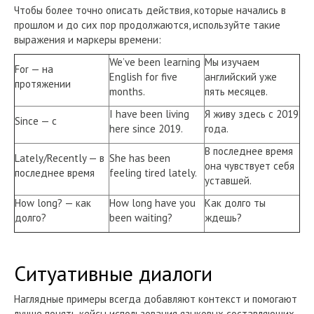
Чтобы более точно описать действия, которые начались в
прошлом и до сих пор продолжаются, используйте такие
выражения и маркеры времени:
We’ve been learning
Мы изучаем
For — на
English for five
английский уже
протяжении
months.
пять месяцев.
I have been living
Я живу здесь с 2019
Since — с
here since 2019.
года.
В последнее время
Lately/Recently — в
She has been
она чувствует себя
последнее время
feeling tired lately.
уставшей.
How long? — как
How long have you
Как долго ты
долго?
been waiting?
ждешь?
Ситуативные диалоги
Наглядные примеры всегда добавляют контекст и помогают
лучше понять кейсы использования языковых составляющих.