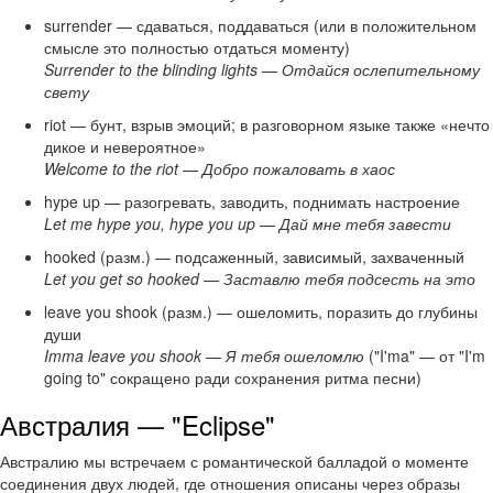
surrender — сдаваться, поддаваться (или в положительном
смысле это полностью отдаться моменту)
Surrender to the blinding lights — Отдайся ослепительному
свету
riot — бунт, взрыв эмоций; в разговорном языке также «нечто
дикое и невероятное»
Welcome to the riot — Добро пожаловать в хаос
hype up — разогревать, заводить, поднимать настроение
Let me hype you, hype you up — Дай мне тебя завести
hooked (разм.) — подсаженный, зависимый, захваченный
Let you get so hooked — Заставлю тебя подсесть на это
leave you shook (разм.) — ошеломить, поразить до глубины
души
Imma leave you shook — Я тебя ошеломлю
("I'ma" — от "I'm
going to" сокращено ради сохранения ритма песни)
Австралия — "Eclipse"
Австралию мы встречаем с романтической балладой о моменте
соединения двух людей, где отношения описаны через образы