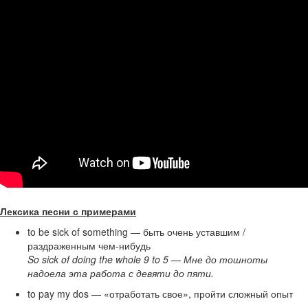
Лексика песни с примерами
to be sick of something — быть очень уставшим /
раздраженным чем-нибудь
So sick of doing the whole 9 to 5 — Мне до тошноты
надоела эта работа с девяти до пяти.
to pay my dos — «отработать свое», пройти сложный опыт