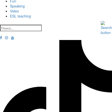
Fun
Speaking
Video
ESL teaching