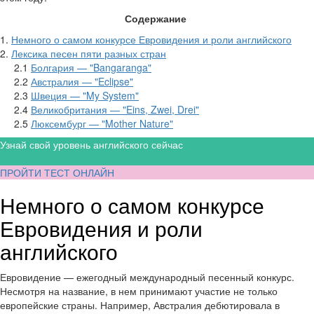
Содержание
1.
Немного о самом конкурсе Евровидения и роли английского
2.
Лексика песен пяти разных стран
2.1
Болгария — "Bangaranga"
2.2
Австралия — "Eclipse"
2.3
Швеция — "My System"
2.4
Великобритания — "Eins, Zwei, Drei"
2.5
Люксембург — "Mother Nature"
Узнай свой уровень английского сейчас
ПРОЙТИ ТЕСТ ОНЛАЙН
Немного о самом конкурсе
Евровидения и роли
английского
Евровидение — ежегодный международный песенный конкурс.
Несмотря на название, в нем принимают участие не только
европейские страны. Например, Австралия дебютировала в