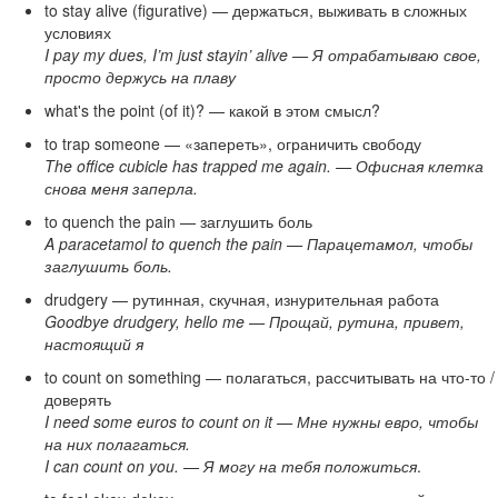
to stay alive (figurative) — держаться, выживать в сложных
условиях
I pay my dues, I’m just stayin’ alive — Я отрабатываю свое,
просто держусь на плаву
what's the point (of it)? — какой в этом смысл?
to trap someone — «запереть», ограничить свободу
The office cubicle has trapped me again. — Офисная клетка
снова меня заперла.
to quench the pain — заглушить боль
A paracetamol to quench the pain — Парацетамол, чтобы
заглушить боль.
drudgery — рутинная, скучная, изнурительная работа
Goodbye drudgery, hello me — Прощай, рутина, привет,
настоящий я
to count on something — полагаться, рассчитывать на что-то /
доверять
I need some euros to count on it — Мне нужны евро, чтобы
на них полагаться.
I can count on you. — Я могу на тебя положиться
.