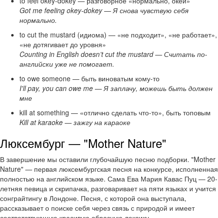
to feel okey-dokey — разговорное «нормально, окей»
Got me feeling okey-dokey — Я снова чувствую себя
нормально.
to cut the mustard (идиома) — «не подходит», «не работает»,
«не дотягивает до уровня»
Counting in English doesn’t cut the mustard — Считать по-
английски уже не помогает.
to owe someone — быть виноватым кому-то
I'll pay, you can owe me — Я заплачу, можешь быть должен
мне
kill at something — «отлично сделать что-то», быть топовым
Kill at karaoke — зажгу на караоке
Люксембург — "Mother Nature"
В завершение мы оставили глубочайшую песню подборки. "Mother
Nature" — первая люксембургская песня на конкурсе, исполненная
полностью на английском языке. Сама Ева Мария Кавас Пуц — 20-
летняя певица и скрипачка, разговаривает на пяти языках и учится
сонграйтингу в Лондоне. Песня, с которой она выступала,
рассказывает о поиске себя через связь с природой и имеет
соответствующую красивую образную лексику.