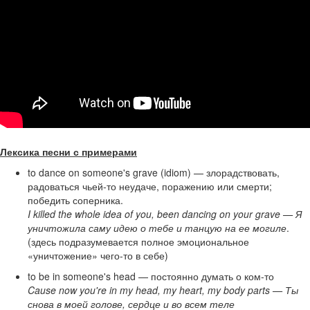
Лексика песни с примерами
to dance on someone's grave (idiom) — злорадствовать,
радоваться чьей-то неудаче, поражению или смерти;
победить соперника.
I killed the whole idea of you, been dancing on your grave — Я
уничтожила саму идею о тебе и танцую на ее могиле
.
(здесь подразумевается полное эмоциональное
«уничтожение» чего-то в себе)
to be in someone's head — постоянно думать о ком-то
Cause now you're in my head, my heart, my body parts — Ты
снова в моей голове, сердце и во всем теле