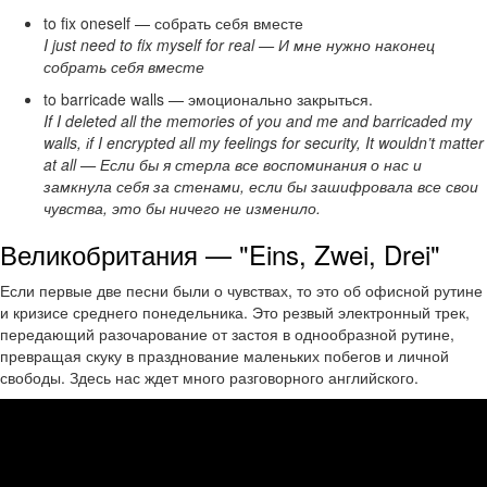
to fix oneself — собрать себя вместе
I just need to fix myself for real — И мне нужно наконец
собрать себя вместе
to barricade walls — эмоционально закрыться.
If I deleted all the memories of you and me and barricaded my
walls, іf I encrypted all my feelings for security, It wouldn’t matter
at all — Если бы я стерла все воспоминания о нас и
замкнула себя за стенами, если бы зашифровала все свои
чувства, это бы ничего не изменило.
Великобритания — "Eins, Zwei, Drei"
Если первые две песни были о чувствах, то это об офисной рутине
и кризисе среднего понедельника. Это резвый электронный трек,
передающий разочарование от застоя в однообразной рутине,
превращая скуку в празднование маленьких побегов и личной
свободы. Здесь нас ждет много разговорного английского.