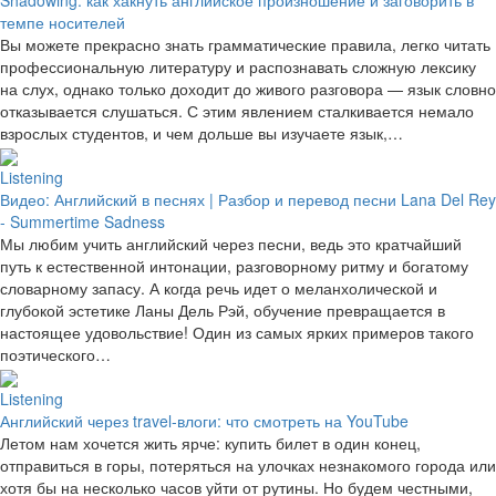
темпе носителей
Вы можете прекрасно знать грамматические правила, легко читать
профессиональную литературу и распознавать сложную лексику
на слух, однако только доходит до живого разговора — язык словно
отказывается слушаться. С этим явлением сталкивается немало
взрослых студентов, и чем дольше вы изучаете язык,…
Listening
Видео: Английский в песнях | Разбор и перевод песни Lana Del Rey
- Summertime Sadness
Мы любим учить английский через песни, ведь это кратчайший
путь к естественной интонации, разговорному ритму и богатому
словарному запасу. А когда речь идет о меланхолической и
глубокой эстетике Ланы Дель Рэй, обучение превращается в
настоящее удовольствие! Один из самых ярких примеров такого
поэтического…
Listening
Английский через travel-влоги: что смотреть на YouTube
Летом нам хочется жить ярче: купить билет в один конец,
отправиться в горы, потеряться на улочках незнакомого города или
хотя бы на несколько часов уйти от рутины. Но будем честными,