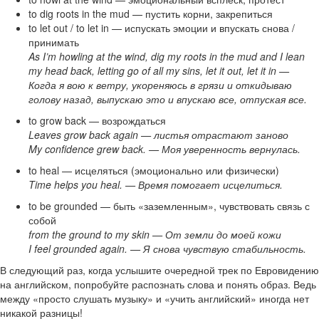
to dig roots in the mud — пустить корни, закрепиться
to let out / to let in — испускать эмоции и впускать снова /
принимать
As I’m howling at the wind, dig my roots in the mud and I lean
my head back, letting go of all my sins, let it out, let it in —
Когда я вою к ветру, укореняюсь в грязи и откидываю
голову назад, выпускаю это и впускаю все, отпуская все.
to grow back — возрождаться
Leaves grow back again — листья отрастают заново
My confidence grew back. — Моя уверенность вернулась.
to heal — исцеляться (эмоционально или физически)
Time helps you heal. — Время помогает исцелиться.
to be grounded — быть «заземленным», чувствовать связь с
собой
from the ground to my skin — От земли до моей кожи
I feel grounded again. — Я снова чувствую стабильность.
В следующий раз, когда услышите очередной трек по Евровидению
на английском, попробуйте распознать слова и понять образ. Ведь
между «просто слушать музыку» и «учить английский» иногда нет
никакой разницы!