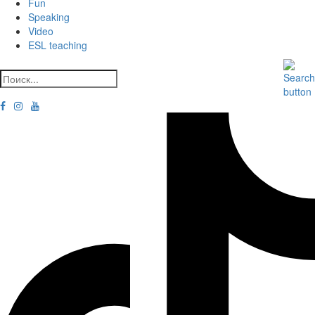
Fun
Speaking
Video
ESL teaching