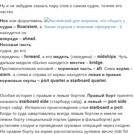
Ну и не забудем сказать пару слов о самом судне, точнее его
частях.
Нос
или форштевень
судна – Bow/stem
, а
находится он
впереди
–
ahead
.
Носовая часть
судна, до его
середины –
forward
, а его
мидель
(середина) –
midships
. Чуть
дальше миделя обычно находится
мостик
–
bridge
.
Противоположная носовой –
кормовая часть – aft
. Сама
корма
–
stern
, а слева и справа от кормы находятся
левая и правая
кормовые скулы – port quarter и starboard quarter.
Особая история с правым и левым бортом.
Правый борт
принято
называть
starboard side
(старборд сайд),
а левый — port side
(порт сайд). Интересно происхождение слов
starboard и port
.
Когда-то суда швартовались всегда левым бортом и имели на
левом борту специальный портик (двери в фальшборте) для
установки сходни и проведения грузовых операций через сходню.
На правом борту на корме располагалось рулевое весло (oar for