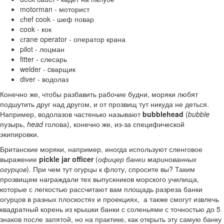
motorman - моторист
сhef cook - шеф повар
cook - кок
сrane operator - оператор крана
pilot - лоцман
fitter - слесарь
welder - cварщик
diver - водолаз
Конечно же, чтобы разбавить рабочие будни, моряки любят
подшутить друг над другом, и от прозвищ тут никуда не деться.
Например, водолазов частенько называют
bubblehead
(
bubble
пузырь,
head
голова), конечно же, из-за специфической
экипировки.
Британские моряки, например, иногда используют сленговое
выражение
pickle jar officer
(
офицер банки маринованных
огурцов
). При чем тут огурцы к флоту, спросите вы? Таким
прозвищем награждали тех выпускников морского училища,
которые с легкостью рассчитают вам площадь разреза банки
огурцов в разных плоскостях и проекциях, а также смогут извлечь
квадратный корень из крышки банки с соленьями с точностью до 5
знаков после запятой, но на практике, как открыть эту самую банку