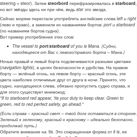
steering = steor). Затем
steorbord
перефразировалась в
starboard
,
но вот звёзды здесь ни при чём, ведь
star
это звезда.
Сейчас моряки перестали употреблять английские слова l
eft и right
(лево и право), а заменили их названиями бортов:
port и starboard
(по названиям бортов судна).
Вот пример употребления этих слов:
The vessel to
port/starboard
of you is Mana. (Судно,
находящееся от Вас с левого/правого борта – Мана.)
Ночью правый и левый борта подсвечиваются разными цветами
(
navigation lights
), в целях безопасности и удобства. На правом
борту — зелёный огонь, на левом борту — красный огонь, эти
цвета наиболее отличимые друг от друга в ночи. Принято, что
судно, находящееся слева, обязано пропустить судно справа, и
для этого существует мнемокод:
"If to starboard red appear, 'tis your duty to keep clear. Green to
green, red to red perfect safety, go ahead."
(Если справа – красный свет – твой долг оставаться в стороне.
Зеленый к зеленому, красный к красному – идеально безопасно,
продолжай путь.)
Обратите внимание на
‘tis
. Это сокращенная форма от
it is
, ее