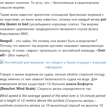
не имеют понятия. То есть, это – бесполезные в практическом
смысле моряки.
Также всем известно трепетное отношение британских моряков к
их королеве, но мало кому известно, почему они каждый вечер
put
the Queen to bed
(
укладывают королеву спать
). Так моряки
называют церемонию традиционного вечернего спуска флага
Королевских ВМС.
Seagull
– это чайка. Но почему она может быть в морозилке?
Потому что именно так моряки шутливо называют замороженную
курицу. А слово «аврал» произошло от английской команды «
Over
all!
» (
Все наверх!
).
Говоря о жизни моряков на судне, нельзя обойти стороной погоду,
ведь именно от нее зависит безопасность судна на воде. Для
измерения ветра существует 12-бальная
шкала Бофорта
(Beaufort Wind Scale)
. Скорость ветра определяется так:
Wind speed is the average speed of the wind over a 10-minute period
at a height of 10 meters above the surface.(Скорость ветра –
средняя скорость ветра за 10-минутный период на высоте 10