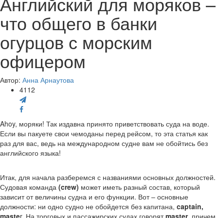
Английский для моряков –
что общего в банки
огурцов с морским
офицером
Автор:
Анна Арнаутова
4112
Ahoy, моряки! Так издавна принято приветствовать суда на воде.
Если вы пакуете свои чемоданы перед рейсом, то эта статья как
раз для вас, ведь на международном судне вам не обойтись без
английского языка!
Итак, для начала разберемся с названиями основных должностей.
Судовая команда
(crew)
может иметь разный состав, который
зависит от величины судна и его функции. Вот – основные
должности: ни одно судно не обойдется без капитана,
captain,
maste
r. На торговых и пассажирских судах говорят
master
, причем