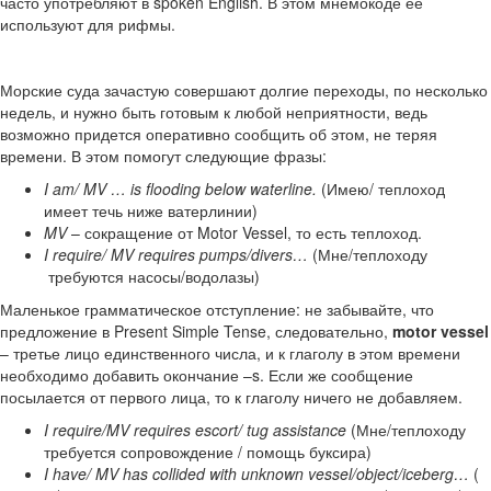
часто употребляют в spoken English. В этом мнемокоде ее
используют для рифмы.
Морские суда зачастую совершают долгие переходы, по несколько
недель, и нужно быть готовым к любой неприятности, ведь
возможно придется оперативно сообщить об этом, не теряя
времени. В этом помогут следующие фразы:
I am/ MV … is flooding below waterline.
(Имею/ теплоход
имеет течь ниже ватерлинии)
MV
– сокращение от Motor Vessel, то есть теплоход.
I require/ MV requires pumps/divers…
(Мне/теплоходу
требуются насосы/водолазы)
Маленькое грамматическое отступление: не забывайте, что
предложение в Present Simple Tense, следовательно,
motor vessel
– третье лицо единственного числа, и к глаголу в этом времени
необходимо добавить окончание –s. Если же сообщение
посылается от первого лица, то к глаголу ничего не добавляем.
I require/MV requires escort/ tug assistance
(Мне/теплоходу
требуется сопровождение / помощь буксира)
I have/ MV has collided with unknown vessel/object/iceberg…
(