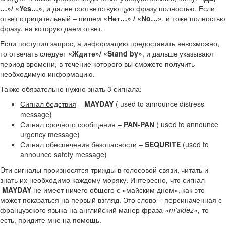
…»/ «Yes…»
, и далее соответствующую фразу полностью. Если
ответ отрицательный – пишем
«Нет…» / «No…»
, и тоже полностью
фразу, на которую даем ответ.
Если поступил запрос, а информацию предоставить невозможно,
то отвечать следует
«Ждите»/ «Stand by»
, и дальше указывают
период времени, в течение которого вы сможете получить
необходимую информацию.
Также обязательно нужно знать 3 сигнала:
Сигнал бедствия
–
MAYDAY
( used to announce distress
message)
С
игнал срочного сообщения
–
PAN-PAN
( used to announce
urgency message)
Сигнал обеспечения безопасности
–
SEQURITE
(used to
announce safety message)
Эти сигналы произносятся трижды в голосовой связи, читать и
знать их необходимо каждому моряку. Интересно, что сигнал
MAYDAY
не имеет ничего общего с «майским днем», как это
может показаться на первый взгляд. Это слово – переиначенная с
французского языка на английский манер фраза
«m’aidez»
, то
есть, придите мне на помощь.