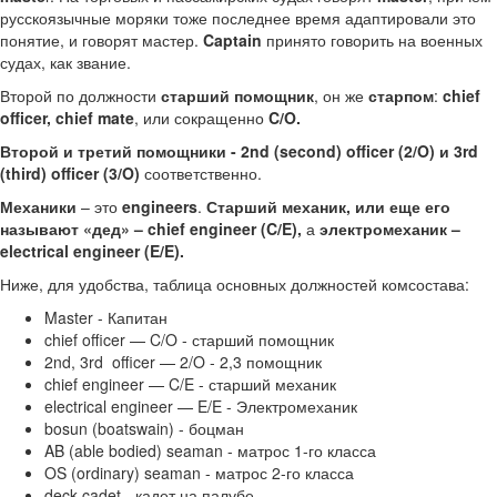
русскоязычные моряки тоже последнее время адаптировали это
понятие, и говорят мастер.
Captain
принято говорить на военных
судах, как звание.
Второй по должности
старший помощник
, он же
старпом
:
chief
officer, chief mate
, или сокращенно
C/O.
Второй и третий помощники - 2nd (second) officer (2/O) и 3rd
(third) officer (3/O)
соответственно.
Механики
– это
engineers
.
Старший механик, или еще его
называют «дед» – chief engineer (C/E),
а
электромеханик –
electrical engineer (E/E).
Ниже, для удобства, таблица основных должностей комсостава:
Master - Капитан
chief officer — C/O - старший помощник
2nd, 3rd officer — 2/O - 2,3 помощник
chief engineer — C/E - старший механик
electrical engineer — E/E - Электромеханик
bosun (boatswain) - боцман
AB (able bodied) seaman - матрос 1-го класса
OS (ordinary) seaman - матрос 2-го класса
deck cadet - кадет на палубе