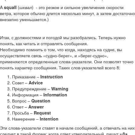
A
squall
(
шквал
) - это резкое и сильное увеличение скорости
ветра, которое обычно длится несколько минут, а затем достаточно
внезапно уменьшается.)
Итак, с должностями и погодой мы разобрались. Теперь нужно
понять, как читать и отправлять сообщения.
Необходимо помнить о том, что когда, находясь на судне, вы
осуществляете связь «судно-берег», и «берег-судно»,
применяются определенные слова-указатели. Они позволят точно
понять характер сообщения. Таких слов-указателей всего 8:
Приказание –
Instruction
Совет –
Advice
Предупреждение –
Warning
Информация –
Information
Вопрос –
Question
Ответ –
Answer
Просьба –
Request
Намерение –
Intention
Эти слова-указатели ставят в начале сообщений, а отвечать на них
следует в такой форме: когда ответ утвердительный, пишут
«Да,