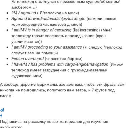
Я/ теплоход столкнулся с неизвестным судном/объектом/
айсбергом…)
I/MV aground
( Я/теплоход на мели)
Aground forward/aft/amidships/full length
(намели носом/
кормой/средней частью/всей длиной)
I am/MV is in danger of capsizing
(list increasing) (Мне/
теплоходу грозит опасность опрокидывания (крен
увеличивается))
I am/MV proceeding to your assistance
(Я следую /теплоход
следует вам на помощь)
Person overboard
(человек за бортом)
I have/MV has problems with cargo/engine/navigation
(Имею/
теплоход имеет затруднения с грузом/двигателем/
судовождением)
А вообще, дорогие мариманы, желаем вам, чтобы эти фразы вам
никогда не пригодились, попутного вам ветра, и 7 футов под
килем!
Поделись с друзьями
Подпишись на рассылку новых материалов для изучения
английского