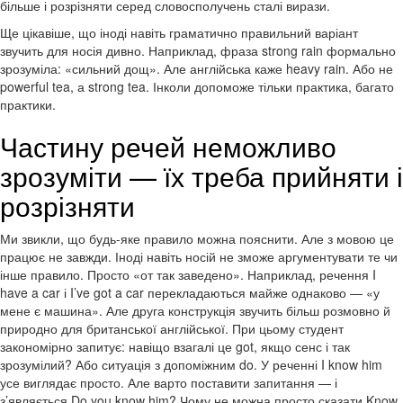
більше і розрізняти серед словосполучень сталі вирази.
Ще цікавіше, що іноді навіть граматично правильний варіант
звучить для носія дивно. Наприклад, фраза strong rain формально
зрозуміла: «сильний дощ». Але англійська каже heavy rain. Або не
powerful tea, а strong tea. Інколи допоможе тільки практика, багато
практики.
Частину речей неможливо
зрозуміти — їх треба прийняти і
розрізняти
Ми звикли, що будь-яке правило можна пояснити. Але з мовою це
працює не завжди. Іноді навіть носій не зможе аргументувати те чи
інше правило. Просто «от так заведено». Наприклад, речення I
have a car і I’ve got a car перекладаються майже однаково — «у
мене є машина». Але друга конструкція звучить більш розмовно й
природно для британської англійської. При цьому студент
закономірно запитує: навіщо взагалі це got, якщо сенс і так
зрозумілий? Або ситуація з допоміжним do. У реченні I know him
усе виглядає просто. Але варто поставити запитання — і
з’являється Do you know him? Чому не можна просто сказати Know