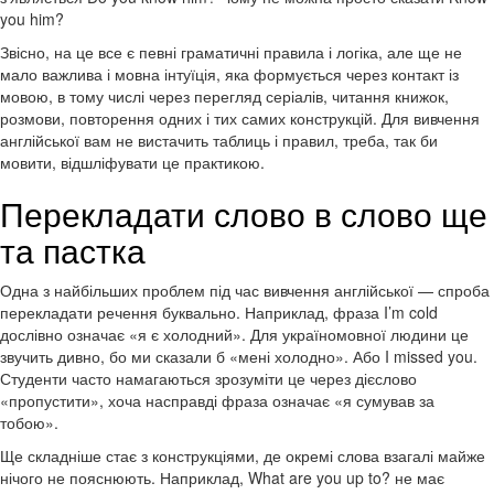
you him?
Звісно, на це все є певні граматичні правила і логіка, але ще не
мало важлива і мовна інтуїція, яка формується через контакт із
мовою, в тому числі через перегляд серіалів, читання книжок,
розмови, повторення одних і тих самих конструкцій. Для вивчення
англійської вам не вистачить таблиць і правил, треба, так би
мовити, відшліфувати це практикою.
Перекладати слово в слово ще
та пастка
Одна з найбільших проблем під час вивчення англійської — спроба
перекладати речення буквально. Наприклад, фраза I’m cold
дослівно означає «я є холодний». Для україномовної людини це
звучить дивно, бо ми сказали б «мені холодно». Або I missed you.
Студенти часто намагаються зрозуміти це через дієслово
«пропустити», хоча насправді фраза означає «я сумував за
тобою».
Ще складніше стає з конструкціями, де окремі слова взагалі майже
нічого не пояснюють. Наприклад, What are you up to? не має