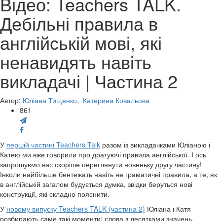
Відео: Teachers TALK.
Дебільні правила в
англійській мові, які
ненавидять навіть
викладачі | Частина 2
Автор:
Юліана Тищенко
,
Катерина Ковальова
861
У
першій частині Teachers Talk
разом із викладачками Юліаною і
Катею ми вже говорили про дратуючі правила англійської. І ось
запрошуємо вас скоріше переглянути новеньку другу частину!
Інколи найбільше бентежать навіть не граматичні правила, а те, як
в англійській загалом будується думка, звідки беруться нові
конструкції, які складно пояснити.
У
новому випуску Teachers TALK (частина 2)
Юліана і Катя
розбирають саме такі моменти: слова з десятками значень,