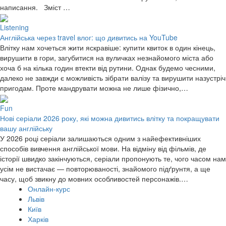
написання. Зміст …
Listening
Англійська через travel влог: що дивитись на YouTube
Влітку нам хочеться жити яскравіше: купити квиток в один кінець,
вирушити в гори, загубитися на вуличках незнайомого міста або
хоча б на кілька годин втекти від рутини. Однак будемо чесними,
далеко не завжди є можливість зібрати валізу та вирушити назустріч
пригодам. Проте мандрувати можна не лише фізично,…
Fun
Нові серіали 2026 року, які можна дивитись влітку та покращувати
вашу англійську
У 2026 році серіали залишаються одним з найефективніших
способів вивчення англійської мови. На відміну від фільмів, де
історії швидко закінчуються, серіали пропонують те, чого часом нам
усім не вистачає — повторюваності, знайомого підґрунтя, а ще
часу, щоб звикну до мовних особливостей персонажів.…
Онлайн-курс
Львів
Київ
Харків