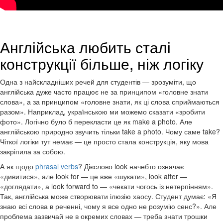
Англійська любить сталі
конструкції більше, ніж логіку
Одна з найскладніших речей для студентів — зрозуміти, що
англійська дуже часто працює не за принципом «головне знати
слова», а за принципом «головне знати, як ці слова сприймаються
разом». Наприклад, українською ми можемо сказати «зробити
фото». Логічно було б перекласти це як make a photo. Але
англійською природно звучить тільки take a photo. Чому саме take?
Чіткої логіки тут немає — це просто стала конструкція, яку мова
закріпила за собою.
А як щодо
phrasal verbs
? Дієслово look начебто означає
«дивитися», але look for — це вже «шукати», look after —
«доглядати», а look forward to — «чекати чогось із нетерпінням».
Так, англійська може створювати ілюзію хаосу. Студент думає: «Я
знаю всі слова в реченні, чому я все одно не розумію сенс?». Але
проблема зазвичай не в окремих словах — треба знати трошки