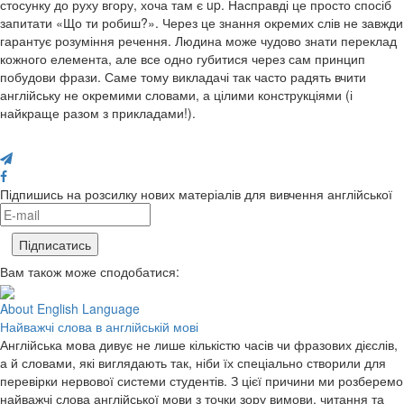
стосунку до руху вгору, хоча там є up. Насправді це просто спосіб
запитати «Що ти робиш?». Через це знання окремих слів не завжди
гарантує розуміння речення. Людина може чудово знати переклад
кожного елемента, але все одно губитися через сам принцип
побудови фрази. Саме тому викладачі так часто радять вчити
англійську не окремими словами, а цілими конструкціями (і
найкраще разом з прикладами!).
Поділися з друзями
Підпишись на розсилку нових матеріалів для вивчення англійської
Вам також може сподобатися:
About English Language
Найважчі слова в англійській мові
Англійська мова дивує не лише кількістю часів чи фразових дієслів,
а й словами, які виглядають так, ніби їх спеціально створили для
перевірки нервової системи студентів. З цієї причини ми розберемо
найважчі слова англійської мови з точки зору вимови, читання та