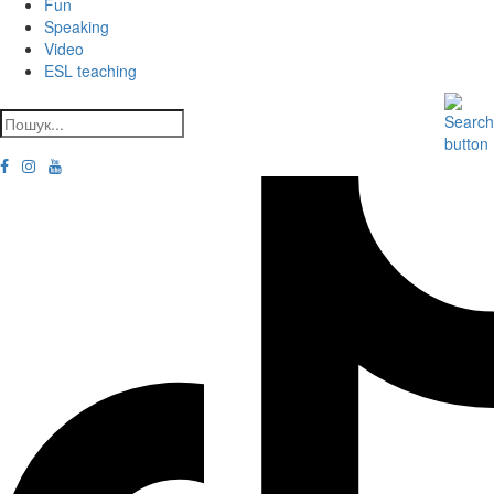
Fun
Speaking
Video
ESL teaching