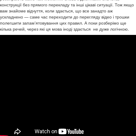
конструкції без прямого перекладу та інші цікаві ситуації. Тож якщо
вам знайоме відчуття, коли здається, що все занадто аж
ускладнено — саме час переходити до перегляду відео і трошки
полегшити запамʼятовування цих правил. А поки розберімо ще
кілька речей, через які ця мова іноді здається не дуже логічною.