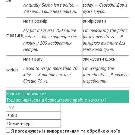
be
Naturally Sasha isn’t polite. —
today. — Сьогодні Дар’я
Зазвичай Саша неввічливий.
дуже груба.
мати розмір
вимірювати
My flat measures 200 square
I’m measuring the fabric
measure
meters. — Моя квартира має
for my new dress. — Я
площу у 200 квадратних
вимірюю тканину для
метрів.
моєї нової сукні.
мати вагу
зважувати щось
I used to weigh more than 70
I’m weighing the
weigh
kilos. — Я раніше важила
ingredients. — Я зважую
більше 70 кг.
інгредієнти.
Хочете спробувати?
Тоді запишіться на безкоштовне пробне заняття!
Я погоджуюсь із використанням та обробкою моїх