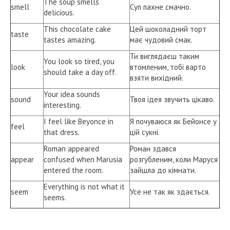
The soup smells
smell
Суп пахне смачно.
delicious.
This chocolate cake
Цей шоколадний торт
taste
tastes amazing.
має чудовий смак.
Ти виглядаєш таким
You look so tired, you
look
втомленим, тобі варто
should take a day off.
взяти вихідний.
Your idea sounds
sound
Твоя ідея звучить цікаво.
interesting.
I feel like Beyonce in
Я почуваюся як Бейонсе у
feel
that dress.
цій сукні.
Roman appeared
Роман здався
appear
confused when Marusia
розгубленим, коли Маруся
entered the room.
зайшла до кімнати.
Everything is not what it
seem
Усе не так як здається.
seems.