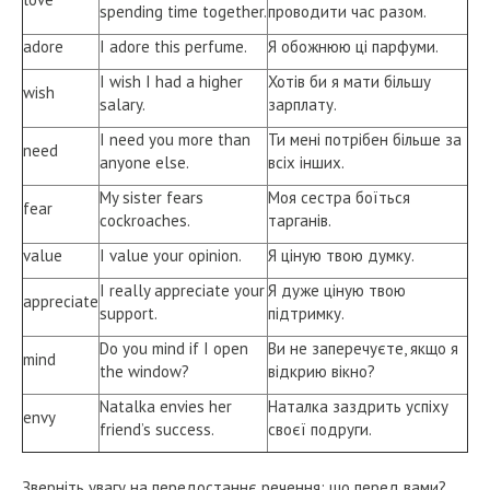
spending time together.
проводити час разом.
adore
I adore this perfume.
Я обожнюю ці парфуми.
I wish I had a higher
Хотів би я мати більшу
wish
salary.
зарплату.
I need you more than
Ти мені потрібен більше за
need
anyone else.
всіх інших.
My sister fears
Моя сестра боїться
fear
cockroaches.
тарганів.
value
I value your opinion.
Я ціную твою думку.
I really appreciate your
Я дуже ціную твою
appreciate
support.
підтримку.
Do you mind if I open
Ви не заперечуєте, якщо я
mind
the window?
відкрию вікно?
Natalka envies her
Наталка заздрить успіху
envy
friend’s success.
своєї подруги.
Зверніть увагу на передостаннє речення: що перед вами?