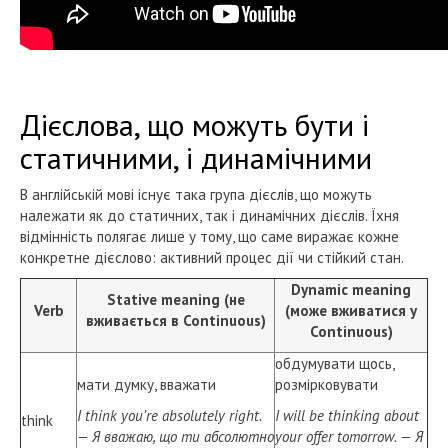
Дієслова, що можуть бути і
статичними, і динамічними
В англійській мові існує така група дієслів, що можуть
належати як до статичних, так і динамічних дієслів. Їхня
відмінність полягає лише у тому, що саме виражає кожне
конкретне дієслово: активний процес дії чи стійкий стан.
Dynamic meaning
Stative meaning (не
Verb
(може вживатися у
вживається в Continuous)
Continuous)
обдумувати щось,
мати думку, вважати
розмірковувати
I think you’re absolutely right.
I will be thinking about
think
— Я вважаю, що ти абсолютно
your offer tomorrow. — Я