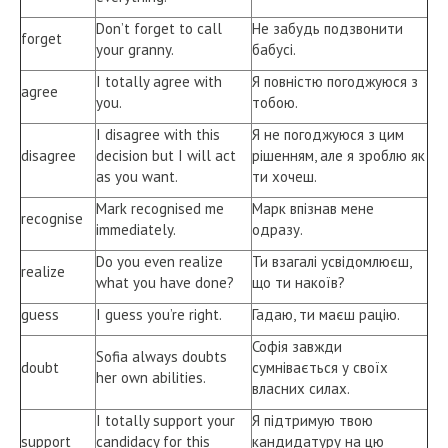
Don’t forget to call
Не забудь подзвонити
forget
your granny.
бабусі.
I totally agree with
Я повністю погоджуюся з
agree
you.
тобою.
I disagree with this
Я не погоджуюся з цим
disagree
decision but I will act
рішенням, але я зроблю як
as you want.
ти хочеш.
Mark recognised me
Марк впізнав мене
recognise
immediately.
одразу.
Do you even realize
Ти взагалі усвідомлюєш,
realize
what you have done?
що ти накоїв?
guess
I guess you’re right.
Гадаю, ти маєш рацію.
Софія завжди
Sofia always doubts
doubt
сумнівається у своїх
her own abilities.
власних силах.
I totally support your
Я підтримую твою
support
candidacy for this
кандидатуру на цю