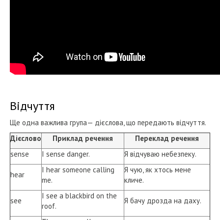
Відчуття
Ще одна важлива група— дієслова, що передають відчуття.
Дієслово
Приклад речення
Переклад речення
sense
I sense danger.
Я відчуваю небезпеку.
I hear someone calling
Я чую, як хтось мене
hear
me.
кличе.
I see a blackbird on the
see
Я бачу дрозда на даху.
roof.