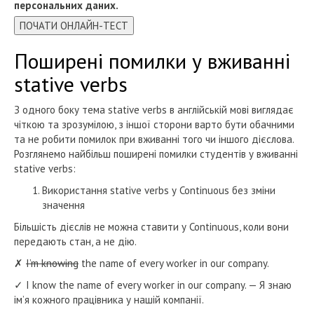
персональних даних.
ПОЧАТИ ОНЛАЙН-ТЕСТ
Поширені помилки у вживанні
stative verbs
З одного боку тема stative verbs в англійській мові виглядає
чіткою та зрозумілою, з іншої сторони варто бути обачними
та не робити помилок при вживанні того чи іншого дієслова.
Розглянемо найбільш поширені помилки студентів у вживанні
stative verbs:
Використання stative verbs у Continuous без зміни
значення
Більшість дієслів не можна ставити у Continuous, коли вони
передають стан, а не дію.
✗
I’m knowing
the name of every worker in our company.
✓ I know the name of every worker in our company. — Я знаю
ім’я кожного працівника у нашій компанії.