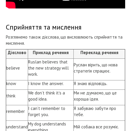
Сприйняття та мислення
Розглянемо також дієслова, що висловлюють сприйняття та
мислення.
Дієслово
Приклад речення
Переклад речення
Ruslan believes that
Руслан вірить, що нова
believe
the new strategy will
стратегія спрацює.
work.
know
I know the answer.
Я знаю відповідь.
We don’t think it’s a
Ми не думаємо, що це
think
good idea.
хороша ідея.
I can’t remember to
Я забуваю забути про
remember
forget you.
тебе.
My dog understands
understand
Мій собака все розуміє.
everything.