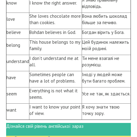
know
I know the right answer.
відповідь.
She loves chocolate more
Вона любить шоколад
love
than cookies.
більше за печиво.
believe
Bohdan believes in God.
Богдан вірить у Бога.
This house belongs to my
Цей будинок належить
belong
family.
моїй родині.
I don’t understand me at
Ти мене взагалі не
understand
all.
розумієш.
Sometimes people can
Іноді у людей може
have
have a lot of problems.
бути багато проблем.
Everything is not what it
seem
Усе не так, як здається.
seems.
I want to know your point
Я хочу знати твою
want
of view.
точку зору.
Дізнайся свій рівень англійської зараз