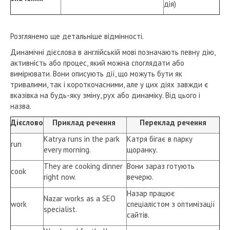
дія)
Розглянемо ще детальніше відмінності.
Динамічні дієслова в англійській мові позначають певну дію,
активність або процес, який можна споглядати або
вимірювати. Вони описують дії, що можуть бути як
тривалими, так і короткочасними, але у цих діях завжди є
вказівка на будь-яку зміну, рух або динаміку. Від цього і
назва.
Дієслово
Приклад речення
Переклад речення
Katrya runs in the park
Катря бігає в парку
run
every morning.
щоранку.
They are cooking dinner
Вони зараз готують
cook
right now.
вечерю.
Назар працює
Nazar works as a SEO
work
спеціалістом з оптимізації
specialist.
сайтів.