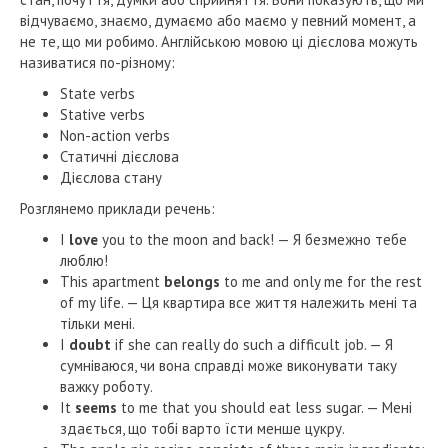
відчуваємо, знаємо, думаємо або маємо у певний момент, а
не те, що ми робимо. Англійською мовою ці дієслова можуть
називатися по-різному:
State verbs
Stative verbs
Non-action verbs
Статичні дієслова
Дієслова стану
Розглянемо приклади речень:
I
love
you to the moon and back! — Я безмежно тебе
люблю!
This apartment
belongs
to me and only me for the rest
of my life. — Ця квартира все життя належить мені та
тільки мені.
I
doubt
if she can really do such a difficult job. — Я
сумніваюся, чи вона справді може виконувати таку
важку роботу.
It
seems
to me that you should eat less sugar. — Мені
здається, що тобі варто їсти менше цукру.