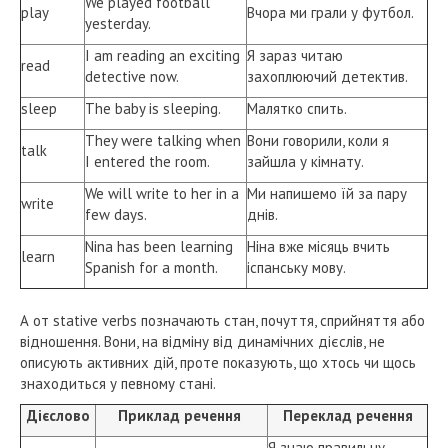
We played football
play
Вчора ми грали у футбол.
yesterday.
I am reading an exciting
Я зараз читаю
read
detective now.
захоплюючий детектив.
sleep
The baby is sleeping.
Малятко спить.
They were talking when
Вони говорили, коли я
talk
I entered the room.
зайшла у кімнату.
We will write to her in a
Ми напишемо їй за пару
write
few days.
днів.
Nina has been learning
Ніна вже місяць вчить
learn
Spanish for a month.
іспанську мову.
А от stative verbs позначають стан, почуття, сприйняття або
відношення. Вони, на відміну від динамічних дієслів, не
описують активних дій, проте показують, що хтось чи щось
знаходиться у певному стані.
Дієслово
Приклад речення
Переклад речення
Я знаю правильну