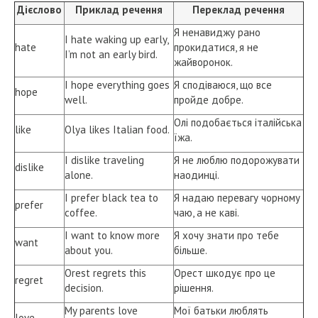
Дієслово
Приклад речення
Переклад речення
Я ненавиджу рано
I hate waking up early,
hate
прокидатися, я не
I’m not an early bird.
жайворонок.
I hope everything goes
Я сподіваюся, що все
hope
well.
пройде добре.
Олі подобається італійська
like
Olya likes Italian food.
їжа.
I dislike traveling
Я не люблю подорожувати
dislike
alone.
наодинці.
I prefer black tea to
Я надаю перевагу чорному
prefer
coffee.
чаю, а не каві.
I want to know more
Я хочу знати про тебе
want
about you.
більше.
Orest regrets this
Орест шкодує про це
regret
decision.
рішення.
My parents love
Мої батьки люблять
love