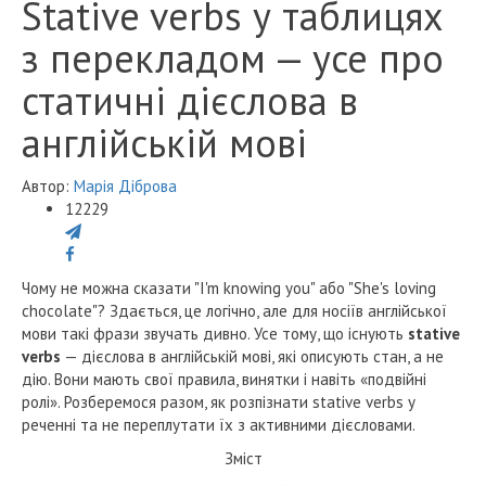
Stative verbs у таблицях
з перекладом — усе про
статичні дієслова в
англійській мові
Автор:
Марія Діброва
12229
Чому не можна сказати "I'm knowing you" або "She's loving
chocolate"? Здається, це логічно, але для носіїв англійської
мови такі фрази звучать дивно. Усе тому, що існують
stative
verbs
— дієслова в англійській мові, які описують стан, а не
дію. Вони мають свої правила, винятки і навіть «подвійні
ролі». Розберемося разом, як розпізнати stative verbs у
реченні та не переплутати їх з активними дієсловами.
Зміст