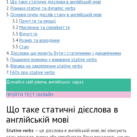
1.
Що таке статичні дієслова в англійській мові
2.
Різниця stative та dynamic verbs
3.
Основні групи дієслів стану в англійській мові
3.1
Почуття та емоції
3.2
Мислення та сприйняття
3.3
Відчуття
3.4
Розмір та володіння
3.5
Стан
4.
Дієслова, що можуть бути і статичними, і динамічними
5.
Поширені помилки у вживанні stative verbs
6.
Вправа на закріплення stative verbs
7.
FAQs про stative verbs
Дізнайся свій рівень англійської зараз
ПРОЙТИ ТЕСТ ОНЛАЙН
Що таке статичні дієслова в
англійській мові
Stative verbs
— це дієслова в англійській мові, які описують
стан, почуття, думки або сприйняття. Вони показують, що ми