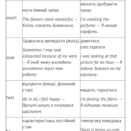
нюхати, пробувати
мати певний запах
запах
smell
The flowers smell wonderful. —
I’m smelling the
Квіти пахнуть дивовижно.
perfume. — Я нюхаю
парфуми.
Здаватися, виглядати (якось)
дивитися,
спостерігати
Sometimes I may look
exhausted because of my work.
I was looking at that
look
— Я іноді можу виглядати
picture for an hour. — Я
виснажено через мою
годину дивився на ту
роботу.
картину.
відчувати (емоції, фізичний
стан)
мацати, торкатися
feel
All in all, I feel happy. —
I’m feeling the fabric. —
Врешті-решт, я почуваюся
Я відчуваю тканину.
щасливим.
характеристика, постійний
тимчасова поведінка
стан
Daria is being so rude