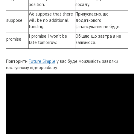
position.
посаду.
We suppose that there
Припускаємо, що
suppose
will be no additional
додаткового
funding.
фінансування не буде.
I promise I won’t be
Обіцяю, що завтра я не
promise
late tomorrow.
запізнюся.
Повторити
Future Simple
у вас буде можливість завдяки
наступному відеорозбору: