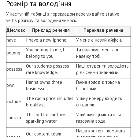
Розмір та володіння
У наступній таблиці з перекладом переглядайте stative
verbs розміру та володіння чимось.
Дієслово
Приклад речення
Переклад речення
have
I have a new Iphone.
У мене є новий айфон.
You belong to me, I
Ти належиш мені, а я
belong
belong to you.
належу тобі.
Our students possess
Наші студенти володіють
possess
rare knowledge.
рідкісними знаннями.
Hanna owns three
Ганна володіє трьома
own
businesses.
бізнесами.
The room price includes
У ціну номеру входить
include
breakfast.
сніданок.
This bottle contains
У цій пляшці міститься
contain
sparkling water.
газована вода.
Наша контент-команда
Our content team