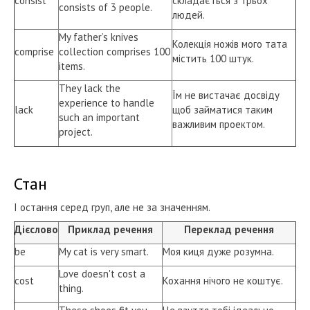
consist
складається з трьох
consists of 3 people.
людей.
My father’s knives
Колекція ножів мого тата
comprise
collection comprises 100
містить 100 штук.
items.
They lack the
Їм не вистачає досвіду
experience to handle
lack
щоб займатися таким
such an important
важливим проектом.
project.
Стан
І остання серед груп, але не за значенням.
Дієслово
Приклад речення
Переклад речення
be
My cat is very smart.
Моя киця дуже розумна.
Love doesn't cost a
cost
Кохання нічого не коштує.
thing.