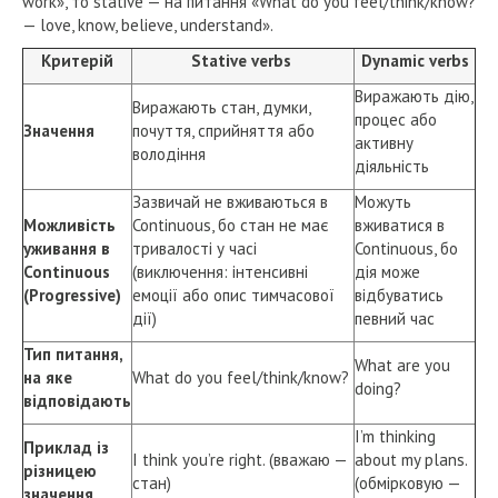
work», то stative — на питання «What do you feel/think/know?
— love, know, believe, understand».
Критерій
Stative verbs
Dynamic verbs
Виражають дію,
Виражають стан, думки,
процес або
Значення
почуття, сприйняття або
активну
володіння
діяльність
Зазвичай не вживаються в
Можуть
Можливість
Continuous, бо стан не має
вживатися в
уживання в
тривалості у часі
Continuous, бо
Continuous
(виключення: інтенсивні
дія може
(Progressive)
емоції або опис тимчасової
відбуватись
дії)
певний час
Тип питання,
What are you
на яке
What do you feel/think/know?
doing?
відповідають
I’m thinking
Приклад із
I think you’re right. (вважаю —
about my plans.
різницею
стан)
(обмірковую —
значення