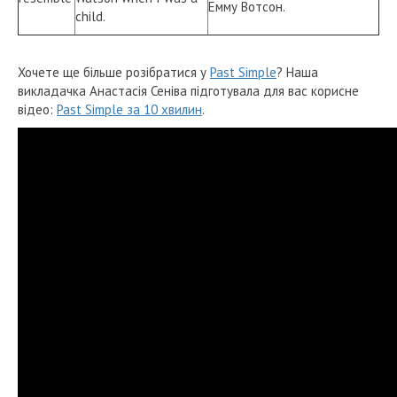
Емму Вотсон.
child.
Хочете ще більше розібратися у
Past Simple
? Наша
викладачка Анастасія Сеніва підготувала для вас корисне
відео:
Past Simple за 10 хвилин
.