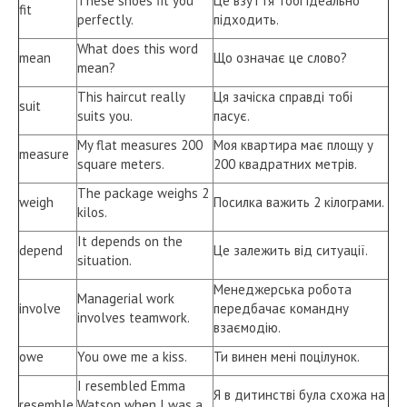
These shoes fit you
Це взуття тобі ідеально
fit
perfectly.
підходить.
What does this word
mean
Що означає це слово?
mean?
This haircut really
Ця зачіска справді тобі
suit
suits you.
пасує.
My flat measures 200
Моя квартира має площу у
measure
square meters.
200 квадратних метрів.
The package weighs 2
weigh
Посилка важить 2 кілограми.
kilos.
It depends on the
depend
Це залежить від ситуації.
situation.
Менеджерська робота
Managerial work
involve
передбачає командну
involves teamwork.
взаємодію.
owe
You owe me a kiss.
Ти винен мені поцілунок.
I resembled Emma
Я в дитинстві була схожа на
resemble
Watson when I was a