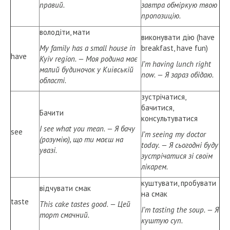
правий.
завтра обміркую твою
пропозицію.
володіти, мати
виконувати дію (have
My family has a small house in
breakfast, have fun)
have
Kyiv region. — Моя родина має
I’m having lunch right
малий будиночок у Київській
now. — Я зараз обідаю.
області.
зустрічатися,
бачитися,
Бачити
консультуватися
I see what you mean. — Я бачу
see
I’m seeing my doctor
(розумію), що ти маєш на
today. — Я сьогодні буду
увазі.
зустрічатися зі своїм
лікарем.
куштувати, пробувати
відчувати смак
на смак
taste
This cake tastes good. — Цей
I’m tasting the soup. — Я
торт смачний.
куштую суп.