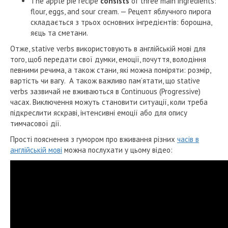
The apple pie recipe
consists
of three main ingredients:
flour, eggs, and sour cream. — Рецепт яблучного пирога
складається з трьох основних інгредієнтів: борошна,
яєць та сметани.
Отже, stative verbs використовують в англійській мові для
того, щоб передати свої думки, емоції, почуття, володіння
певними речима, а також стани, які можна поміряти: розмір,
вартість чи вагу. А також важливо пам’ятати, що stative
verbs зазвичай не вживаються в Continuous (Progressive)
часах. Виключення можуть становити ситуації, коли треба
підкреслити яскраві, інтенсивні емоції або для опису
тимчасової дії.
Прості пояснення з гумором про вживання різних
часів в
англійській мові
можна послухати у цьому відео: