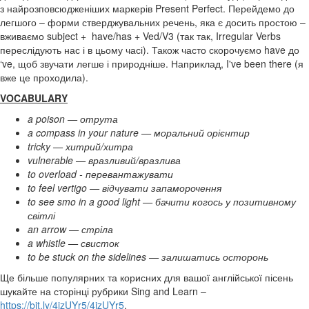
з найрозповсюдженіших маркерів Present Perfect. Перейдемо до
легшого – форми стверджувальних речень, яка є досить простою –
вживаємо subject + have/has + Ved/V3 (так так, Irregular Verbs
переслідують нас і в цьому часі). Також часто скорочуємо have до
‘ve, щоб звучати легше і природніше. Наприклад, I've been there (я
вже це проходила).
VOCABULARY
a poison — отрута
a compass in your nature — моральний орієнтир
tricky — хитрий/хитра
vulnerable — вразливий/вразлива
to overload - перевантажувати
to feel vertigo — відчувати запаморочення
to see smo in a good light — бачити когось у позитивному
світлі
an arrow — стріла
a whistle — свисток
to be stuck on the sidelines — залишатись осторонь
Ще ​більше популярних та корисних для вашої англійської пісень
шукайте на сторінці рубрики Sing and Learn –
https://bit.ly/4jzUYr5/4jzUYr5
.