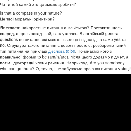
Чи ти той самий хто це зможе зробити?
Is that a compass in your nature?
Це твої моральні орієнтири?
Як скласти найпростіше питання англійською? Поставити щось
вперед, а щось назад – ой, заплуталась. В англійській general
questions це питання які мають всього дві відповіді, а саме yes та
no. Структура такого питання є доволі простою, розберемо такий
тип питання на прикладі
дієслова to be
. Починаємо його з
правильної форми to be (am/is/are), після цього додаємо підмет, а
потім і другорядні члени речення. Наприклад, Are you somebody
who can go there? О, точно, і не забуваємо про знак питання у кінці!