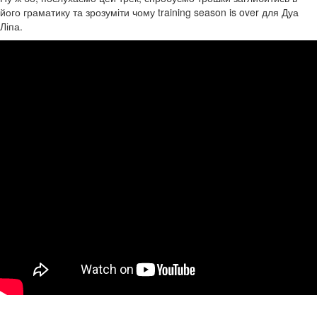
його граматику та зрозуміти чому training season is over для Дуа
Ліпа.