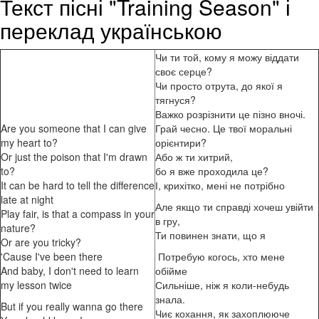
Текст пісні "Training Season" і
переклад українською
Чи ти той, кому я можу віддати
своє серце?
Чи просто отрута, до якої я
тягнуся?
Важко розрізнити це пізно вночі.
Are you someone that I can give
Грай чесно. Це твої моральні
my heart to?
орієнтири?
Or just the poison that I'm drawn
Або ж ти хитрий,
to?
бо я вже проходила це?
It can be hard to tell the difference
І, крихітко, мені не потрібно
late at night
Але якщо ти справді хочеш увійти
Play fair, is that a compass in your
в гру,
nature?
Ти повинен знати, що я
Or are you tricky?
'Cause I've been there
Потребую когось, хто мене
And baby, I don't need to learn
обійме
my lesson twice
Сильніше, ніж я коли-небудь
знала.
But if you really wanna go there
Чиє кохання, як захоплююче