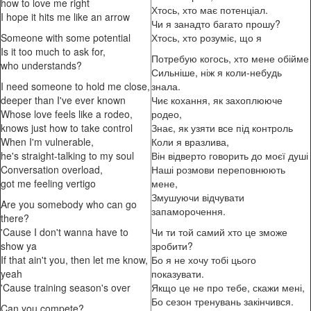
how to love me right
Хтось, хто має потенціал.
I hope it hits me like an arrow
Чи я занадто багато прошу?
Someone with some potential
Хтось, хто розуміє, що я
Is it too much to ask for,
Потребую когось, хто мене обійме
who understands?
Сильніше, ніж я коли-небудь
I need someone to hold me close,
знала.
deeper than I've ever known
Чиє кохання, як захоплююче
Whose love feels like a rodeo,
родео,
knows just how to take control
Знає, як узяти все під контроль
When I'm vulnerable,
Коли я вразлива,
he's straight-talking to my soul
Він відверто говорить до моєї душі
Conversation overload,
Наші розмови переповнюють
got me feeling vertigo
мене,
Змушуючи відчувати
Are you somebody who can go
запаморочення.
there?
'Cause I don't wanna have to
Чи ти той самий хто це зможе
show ya
зробити?
If that ain't you, then let me know,
Бо я не хочу тобі цього
yeah
показувати.
'Cause training season's over
Якщо це не про тебе, скажи мені,
Бо сезон тренувань закінчився.
Can you compete?