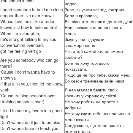
You should know I
родео,
I need someone to hold me close,
Знає, як узяти все під контроль
deeper than I've ever known
Коли я вразлива,
Whose love feels like a rodeo,
Він відверто говорить до моєї душі
knows just how to take control
Наші розмови переповнюють
When I'm vulnerable,
мене,
he's straight-talking to my soul
Змушуючи відчувати
Conversation overload,
запаморочення.
got me feeling vertigo
Чи ти той самий хто це зможе
зробити?
Are you somebody who can go
Бо я не хочу тобі цього
there?
показувати.
'Cause I don't wanna have to
Якщо це не про тебе, скажи мені,
show ya
Бо сезон тренувань закінчився.
If that ain't you, then let me know,
yeah
Я намагалася бачити своїх
'Cause training season's over
коханих у хорошому світлі.
(training season's over)
Не хочу робити це просто з
доброти.
I tried to see my lovers in a good
Не хочу вчити тебе, як правильно
light
мене кохати.
Don't wanna do it just to be nice
Сподіваюся, що мене вразить,
Don't wanna have to teach you
немов стріла,