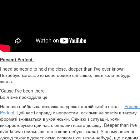
Present Perfect
I need someone to hold me close, deeper than I've ever known
Потребую когось, хто мене обійме сильніше, ніж я коли-небудь
знала.
'Cause I've been there
Бо я вже проходила це
Напевно найбільша жахачка на уроках англійської в школі –
Present
Perfect
. Цей час і справді є непростим, оскільки не зовсім в такому
форматі вживається в українській. Однією з ситуацій, коли
використовуємо цей час є опис життєвого досвіду. Deeper than I've
ever known (сильніше, ніж я коли-небудь знала). У цьому реченні
досвід також підкреслюємо словом ever (коли-небудь), що є одним