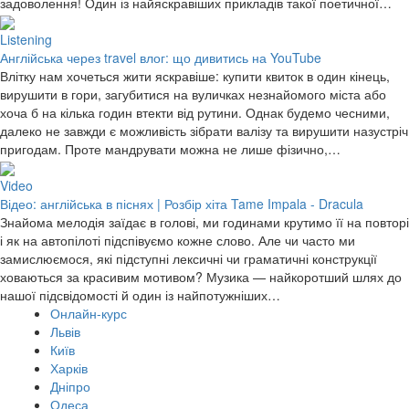
задоволення! Один із найяскравіших прикладів такої поетичної…
Listening
Англійська через travel влог: що дивитись на YouTube
Влітку нам хочеться жити яскравіше: купити квиток в один кінець,
вирушити в гори, загубитися на вуличках незнайомого міста або
хоча б на кілька годин втекти від рутини. Однак будемо чесними,
далеко не завжди є можливість зібрати валізу та вирушити назустріч
пригодам. Проте мандрувати можна не лише фізично,…
Video
Відео: англійська в піснях | Розбір хіта Tame Impala - Dracula
Знайома мелодія заїдає в голові, ми годинами крутимо її на повторі
і як на автопілоті підспівуємо кожне слово. Але чи часто ми
замислюємося, які підступні лексичні чи граматичні конструкції
ховаються за красивим мотивом? Музика — найкоротший шлях до
нашої підсвідомості й один із найпотужніших…
Онлайн-курс
Львів
Київ
Харків
Дніпро
Одеса