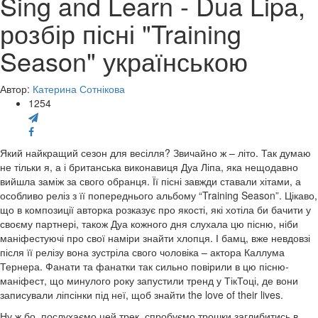
Sing and Learn - Dua Lipa,
розбір пісні "Training
Season" українською
Автор:
Катерина Сотнікова
1254
Який найкращий сезон для весілля? Звичайно ж – літо. Так думаю
не тільки я, а і британська виконавиця Дуа Ліпа, яка нещодавно
вийшла заміж за свого обранця. Її пісні завжди ставали хітами, а
особливо реліз з її попереднього альбому “Training Season”. Цікаво,
що в композиції авторка розказує про якості, які хотіла би бачити у
своєму партнері, також Дуа кожного дня слухала цю пісню, ніби
маніфестуючі про свої наміри знайти хлопця. І бамц, вже невдовзі
після її релізу вона зустріла свого чоловіка – актора Каллума
Тернера. Фанати та фанатки так сильно повірили в цю пісню-
маніфест, що минулого року запустили тренд у ТікТоці, де вони
записували ліпсінки під неї, щоб знайти the love of their lives.
Ну ж бо, послухаємо цей трек, спробуємо трошки заглибитись в