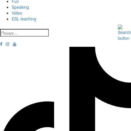
Fun
Speaking
Video
ESL teaching