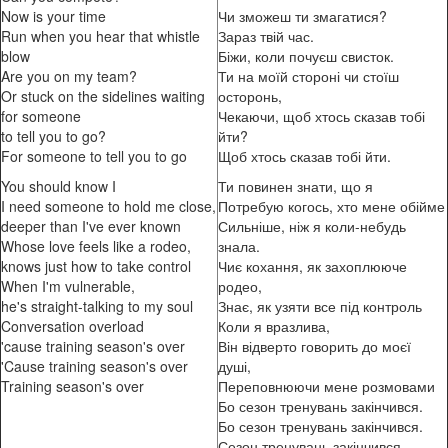
Now is your time
Чи зможеш ти змагатися?
Run when you hear that whistle
Зараз твій час.
blow
Біжи, коли почуєш свисток.
Are you on my team?
Ти на моїй стороні чи стоїш
Or stuck on the sidelines waiting
осторонь,
for someone
Чекаючи, щоб хтось сказав тобі
to tell you to go?
йти?
For someone to tell you to go
Щоб хтось сказав тобі йти.
You should know I
Ти повинен знати, що я
I need someone to hold me close,
Потребую когось, хто мене обійме
deeper than I've ever known
Сильніше, ніж я коли-небудь
Whose love feels like a rodeo,
знала.
knows just how to take control
Чиє кохання, як захоплююче
When I'm vulnerable,
родео,
he's straight-talking to my soul
Знає, як узяти все під контроль
Conversation overload
Коли я вразлива,
'cause training season's over
Він відверто говорить до моєї
'Cause training season's over
душі,
Training season's over
Переповнюючи мене розмовами
Бо сезон тренувань закінчився.
Бо сезон тренувань закінчився.
Сезон тренувань закінчився.