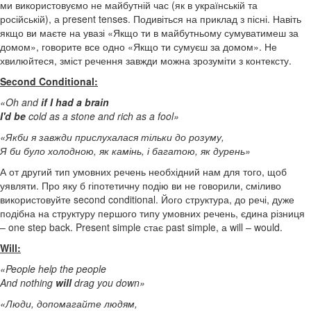
ми використовуємо не майбутній час (як в українській та
російській), а present tenses. Подивіться на приклад з пісні. Навіть
якщо ви маєте на увазі «Якщо ти в майбутньому сумуватимеш за
домом», говорите все одно «Якщо ти сумуєш за домом». Не
хвилюйтеся, зміст речення завжди можна зрозуміти з контексту.
Second Conditional:
«Oh and
if I had a brain
I'd be
cold as a stone and rich as a fool»
«Якби я завжди прислухалася тільки до розуму,
Я би було холодною, як камінь, і багатою, як дурень»
А от другий тип умовних речень необхідний нам для того, щоб
уявляти. Про яку б гіпотетичну подію ви не говорили, сміливо
використовуйте second conditional. Його структура, до речі, дуже
подібна на структуру першого типу умовних речень, єдина різниця
– one step back. Present simple стає past simple, а will – would.
Will:
«People help the people
And nothing
will
drag you down»
«Люди, допомагайте людям,