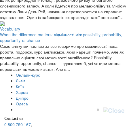
словникового запасу. А коли йдеться про меланхолійну та глибоку
естетику Лани Дель Рей, навчання перетворюється на справжнє
задоволення! Один із найяскравіших прикладів такої поетичної…
Vocabulary
When the difference matters: відмінності між possibility, probability,
opportunity та chance
Саме влітку ми частіше за все говоримо про можливості: нова
робота, подорож, курс англійської, який нарешті почнемо. Але як
правильно оцінити свої можливості англійською? Possibility,
probability, opportunity, chance — здавалося б, усі чотири можна
перекласти як «можливість». Але в…
Онлайн-курс
Львів
Київ
Харків
Дніпро
Одеса
Contact us
0 800 750 167
,