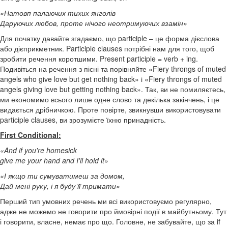
«Натовп палаючих тихих янголів
Даруючих любов, проте нічого неотримуючих взамін»
Для початку давайте згадаємо, що participle – це форма дієслова
або дієприкметник. Participle clauses потрібні нам для того, щоб
зробити речення коротшими. Present participle = verb + ing.
Подивіться на речення з пісні та порівняйте «Fiery throngs of muted
angels who give love but get nothing back» і «Fiery throngs of muted
angels giving love but getting nothing back». Так, ви не помиляєтесь,
ми економимо всього лише одне слово та декілька закінчень, і це
видається дрібничкою. Проте повірте, звикнувши використовувати
participle clauses, ви зрозумієте їхню принадність.
First Conditional:
«And if you're homesick
give me your hand and I'll hold it»
«І якщо ти сумуватимеш за домом,
Дай мені руку, і я буду її тримати»
Перший тип умовних речень ми всі використовуємо регулярно,
адже не можемо не говорити про ймовірні події в майбутньому. Тут
і говорити, власне, немає про що. Головне, не забувайте, що за if