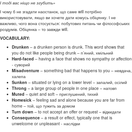
І тоді вас ніщо не згубить»
І чому б не згадати наостанок, що саме will потрібно
використовувати, якщо ви хочете дати комусь обіцянку. І не
важливо, чого вона стосується: побутових питань чи філософських
роздумів. Обіцянка – то завжди will.
VOCABULARY:
Drunken
– a drunken person is drunk. This word shows that
you do not like people being drunk – п’яний, хмільний
Hard-faced
– having a face that shows no sympathy or affection
- суворий
Misadventure
– something bad that happens to you – невдача,
халепа
Sunken
– situated or lying on a lower level – запалий, осілий
Throng
– a large group of people in one place – натовп
Muted
– quiet and soft – приглушений, тихий
Homesick
– feeling sad and alone because you are far from
home – той, що тужить за домом
Turn down
– to not accept an offer or request – відкидати
Consequence
– a result or effect, typically one that is
unwelcome or unpleasant - наслідки