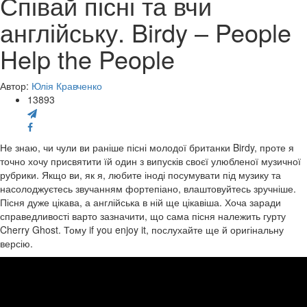
Співай пісні та вчи
англійську. Birdy – People
Help the People
Автор:
Юлія Кравченко
13893
Не знаю, чи чули ви раніше пісні молодої британки Birdy, проте я
точно хочу присвятити їй один з випусків своєї улюбленої музичної
рубрики. Якщо ви, як я, любите іноді посумувати під музику та
насолоджуєтесь звучанням фортепіано, влаштовуйтесь зручніше.
Пісня дуже цікава, а англійська в ній ще цікавіша. Хоча заради
справедливості варто зазначити, що сама пісня належить гурту
Cherry Ghost. Тому if you enjoy it, послухайте ще й оригінальну
версію.