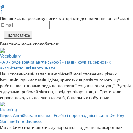
Поділися з друзями
Підпишись на розсилку нових матеріалів для вивчення англійської
Вам також може сподобатися:
Vocabulary
«А як буде гречка англійською?» Назви круп та зернових
англійською, які варто знати
Наш словниковий запас в англійській мові сповнений різних
іменників, прикметників, ідіом, крилатих виразів та всього, що
робить нас готовими ледь не до кожної соціальної ситуації. Зустріч
з друзями, робочий зідзвон, похід до лікаря тощо. Проте коли
справа доходить до, здавалося б, банальних побутових…
Listening
Відео: Англійська в піснях | Розбір і переклад пісні Lana Del Rey -
Summertime Sadness
Ми любимо вчити англійську через пісні, адже це найкоротший
шлях до природної інтонації, розмовного ритму та багатого