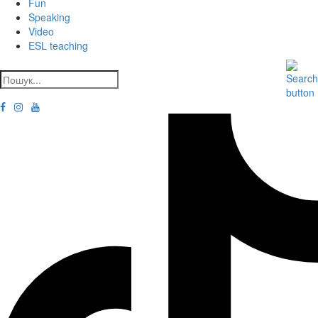
Fun
Speaking
Video
ESL teaching