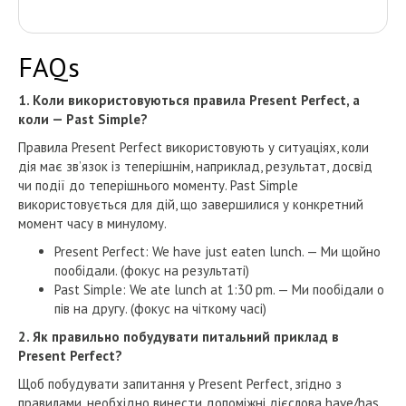
FAQs
1. Коли використовуються правила Present Perfect, а
коли — Past Simple?
Правила Present Perfect використовують у ситуаціях, коли
дія має зв’язок із теперішнім, наприклад, результат, досвід
чи події до теперішнього моменту. Past Simple
використовується для дій, що завершилися у конкретний
момент часу в минулому.
Present Perfect: We have just eaten lunch. — Ми щойно
пообідали. (фокус на результаті)
Past Simple: We ate lunch at 1:30 pm. — Ми пообідали о
пів на другу. (фокус на чіткому часі)
2. Як правильно побудувати питальний приклад в
Present Perfect?
Щоб побудувати запитання у Present Perfect, згідно з
правилами, необхідно винести допоміжні дієслова have/has