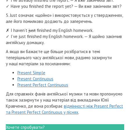
✓ I’ve already finished the report. — Я вже закінчила звіт.
✓ Have you finished the report yet? — Ви вже закінчили звіт?
5. Just означає «щойно» і використовується у ствердженнях,
але його помилково додають до заперечень.
✗ I haven’t
just
finished my English homework.
✓ I’ve just finished my English homework. — Я щойно закінчив
англійську домашку.
А якщо ви бажаєте ще більше розібратися в темі
теперішнього часу англійської мови, радимо зазирнути
у наші матеріали за посиланнями:
Present Simple
Present Continuous
Present Perfect Continuous
Для справжніх фанів
англійської музики та мови пропонуємо
також зазирнути у наш матеріал від викладачки Юлії
Кравченко, де вона розбирає
відмінності між Present Perfect
та Present Perfect Continuous у піснях
.
Хочете спробувати?