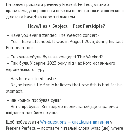
Питальні приклади речень у Present Perfect, згідно з
правилами, утворюються шляхом перестановки допоміжного
дієслова have/has перед підметом.
Have/Has + Subject + Past Participle?
— Have you ever attended The Weeknd concert?
— Yes, I have attended. It was in August 2023, during his last
European tour.
— Ти коли-небудь була на концерті The Weeknd?
— Так, була. У серпні 2023 року, під час його останнього
європейського туру.
— Has he ever tried sushi?
— No, he hasn’t. He firmly believes that raw fish is bad for his
stomach.
— Він колись пробував суші?
— Ні, не пробував. Він твердо переконаний, що сира риба
шкідлива для його шлунка.
Щоб побудувати
Wh-questions — спеціальні питання
у
Present Perfect — поставте питальні слова what (що), where