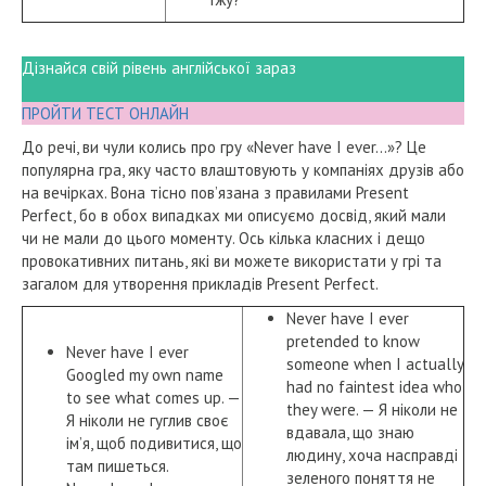
Дізнайся свій рівень англійської зараз
ПРОЙТИ ТЕСТ ОНЛАЙН
До речі, ви чули колись про гру «Never have I ever…»? Це
популярна гра, яку часто влаштовують у компаніях друзів або
на вечірках. Вона тісно пов’язана з правилами Present
Perfect, бо в обох випадках ми описуємо досвід, який мали
чи не мали до цього моменту. Ось кілька класних і дещо
провокативних питань, які ви можете використати у грі та
загалом для утворення прикладів Present Perfect.
Never have I ever
pretended to know
Never have I ever
someone when I actually
Googled my own name
had no faintest idea who
to see what comes up. —
they were. — Я ніколи не
Я ніколи не гуглив своє
вдавала, що знаю
ім’я, щоб подивитися, що
людину, хоча насправді
там пишеться.
зеленого поняття не