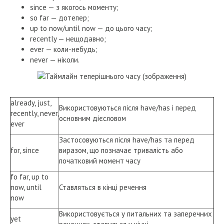
since — з якогось моменту;
so far — дотепер;
up to now/until now — до цього часу;
recently — нещодавно;
ever — коли-небудь;
never — ніколи.
already, just,
Використовуються після have/has і перед
recently, never,
основним дієсловом
ever
Застосовуються після have/has та перед
for, since
виразом, що позначає тривалість або
початковий момент часу
fo far, up to
now, until
Ставляться в кінці речення
now
Використовується у питальних та заперечних
yet