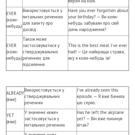
верхи на коні.
Використовується у
Have you ever forgotten about
EVER
питальних реченнях
your birthday? — Ви коли-
(коли-
для запиту про
небудь забували про свій
небудь)
досвід
день народження?
Також може
EVER
застосовуватися у
This is the best meal I’ve ever
(коли-
стверджувальних
had! — Це найкраща страва,
небудь)
реченнях для
яку я коли-небудь їв!
підсилення
Використовується у
I’ve already seen this
ALREADY
стверджувальних
episode. — Я вже бачила
(вже)
реченнях
цю серію.
У значенні «вже»
Has he left the airplane
YET
застосовується у
yet? — Він вже покинув
(вже)
питальних реченнях
літак?
У значенні «ще»