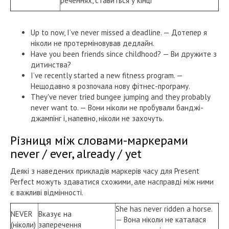
реченнях, ставиться у кінці
Up to now, I’ve never missed a deadline. — Дотепер я
ніколи не протерміновував дедлайн.
Have you been friends since childhood? — Ви дружите з
дитинства?
I’ve recently started a new fitness program. —
Нещодавно я розпочала нову фітнес-програму.
They've never tried bungee jumping and they probably
never want to. — Вони ніколи не пробували банджі-
джампінг і, напевно, ніколи не захочуть.
Різниця між словами-маркерами
never / ever, already / yet
Деякі з наведених прикладів маркерів часу для Present
Perfect можуть здаватися схожими, але насправді між ними
є важливі відмінності.
She has never ridden a horse.
NEVER
Вказує на
— Вона ніколи не каталася
(ніколи)
заперечення