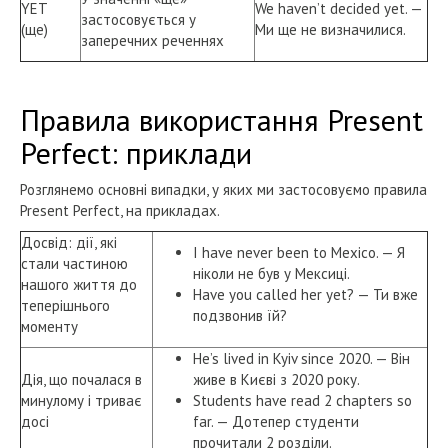
YET
We haven’t decided yet. —
застосовується у
(ще)
Ми ще не визначилися.
заперечних реченнях
Правила використання Present
Perfect: приклади
Розглянемо основні випадки, у яких ми застосовуємо правила
Present Perfect, на прикладах.
Досвід: дії, які
I have never been to Mexico. — Я
стали частиною
ніколи не був у Мексиці.
нашого життя до
Have you called her yet? — Ти вже
теперішнього
подзвонив їй?
моменту
He’s lived in Kyiv since 2020. — Він
Дія, що почалася в
живе в Києві з 2020 року.
минулому і триває
Students have read 2 chapters so
досі
far. — Дотепер студенти
прочитали 2 розділи.