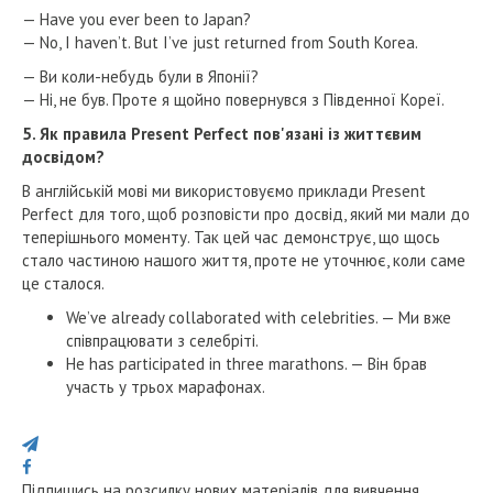
— Have you ever been to Japan?
— No, I haven’t. But I’ve just returned from South Korea.
— Ви коли-небудь були в Японії?
— Ні, не був. Проте я щойно повернувся з Південної Кореї.
5. Як правила Present Perfect пов'язані із життєвим
досвідом?
В англійській мові ми використовуємо приклади Present
Perfect для того, щоб розповісти про досвід, який ми мали до
теперішнього моменту. Так цей час демонструє, що щось
стало частиною нашого життя, проте не уточнює, коли саме
це сталося.
We’ve already collaborated with celebrities. — Ми вже
співпрацювати з селебріті.
He has participated in three marathons. — Він брав
участь у трьох марафонах.
Поділися з друзями
Підпишись на розсилку нових матеріалів для вивчення