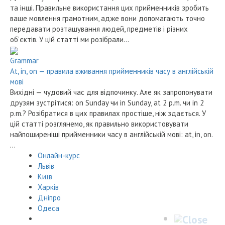
та інші. Правильне використання цих прийменників зробить
ваше мовлення грамотним, адже вони допомагають точно
передавати розташування людей, предметів і різних
об’єктів. У цій статті ми розібрали…
Grammar
At, in, on — правила вживання прийменників часу в англійській
мові
Вихідні — чудовий час для відпочинку. Але як запропонувати
друзям зустрітися: on Sunday чи in Sunday, at 2 p.m. чи in 2
p.m.? Розібратися в цих правилах простіше, ніж здається. У
цій статті розглянемо, як правильно використовувати
найпоширеніші прийменники часу в англійській мові: at, in, on.
…
Онлайн-курс
Львів
Київ
Харків
Дніпро
Одеса