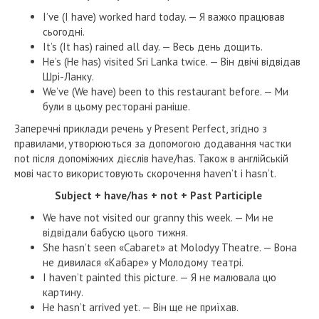
I’ve (I have) worked hard today. — Я важко працював
сьогодні.
It’s (It has) rained all day. — Весь день дощить.
He’s (He has) visited Sri Lanka twice. — Він двічі відвідав
Шрі-Ланку.
We’ve (We have) been to this restaurant before. — Ми
були в цьому ресторані раніше.
Заперечні приклади речень у Present Perfect, згідно з
правилами, утворюються за допомогою додавання частки
not після допоміжних дієслів have/has. Також в англійській
мові часто використовують скорочення haven’t і hasn’t.
Subject + have/has + not + Past Participle
We have not visited our granny this week. — Ми не
відвідали бабусю цього тижня.
She hasn’t seen «Cabaret» at Molodyy Theatre. — Вона
не дивилася «Кабаре» у Молодому театрі.
I haven’t painted this picture. — Я не малювала цю
картину.
He hasn’t arrived yet. — Він ще не приїхав.