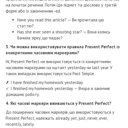
на початок речення. Потім іде підмет та дієслово у третій
формі або із закінченням -ed.
Have you read this article? — Ви прочитала цю
статтю?
Has she ever seen a shooting star? — Вона колись
бачила зірку, що падає?
3. Чи можна використовувати правила Present Perfect із
конкретними часовими маркерами?
Ні, Present Perfect не використовується із конкретними
часовими маркерами на кшталт yesterday чи last year. У
таких випадках використовується Past Simple.
✗ I have finished my homework yesterday.
✓ I finished my homework yesterday. — Вчора я закінчив
домашню роботу.
4. Які часові маркери вживаються у Present Perfect?
До поширених часових маркерів, що використовуються у
Present Perfect, належать already, yet, just, never, ever,
recently, lately.