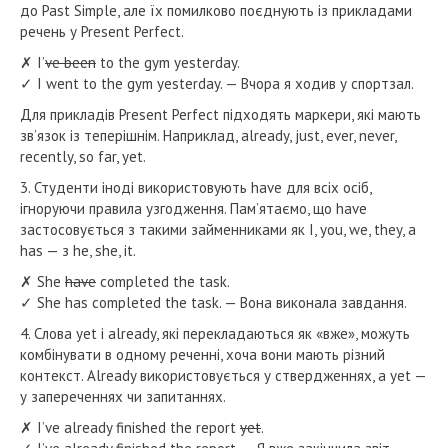
до Past Simple, але їх помилково поєднують із прикладами
речень у Present Perfect.
✗ I’
ve been
to the gym yesterday.
✓ I went to the gym yesterday. — Вчора я ходив у спортзал.
Для прикладів Present Perfect підходять маркери, які мають
зв’язок із теперішнім. Наприклад, already, just, ever, never,
recently, so far, yet.
3. Студенти іноді використовують have для всіх осіб,
ігноруючи правила узгодження. Пам’ятаємо, що have
застосовується з такими займенниками як I, you, we, they, а
has — з he, she, it.
✗ She
have
completed the task.
✓ She has completed the task. — Вона виконала завдання.
4. Слова yet і already, які перекладаються як «вже», можуть
комбінувати в одному реченні, хоча вони мають різний
контекст. Already використовується у ствердженнях, а yet —
у запереченнях чи запитаннях.
✗ I’ve already finished the report
yet
.