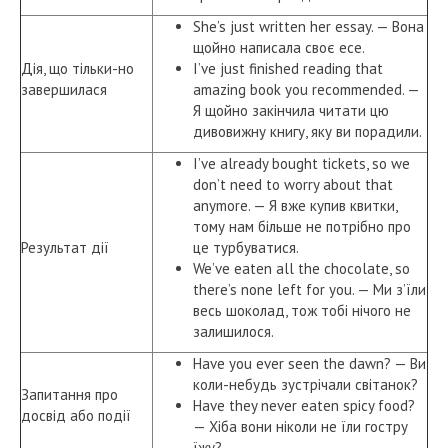
She’s just written her essay. — Вона
щойно написала своє есе.
Дія, що тільки-но
I’ve just finished reading that
завершилася
amazing book you recommended. —
Я щойно закінчила читати цю
дивовижну книгу, яку ви порадили.
I’ve already bought tickets, so we
don’t need to worry about that
anymore. — Я вже купив квитки,
тому нам більше не потрібно про
Результат дії
це турбуватися.
We’ve eaten all the chocolate, so
there’s none left for you. — Ми з’їли
весь шоколад, тож тобі нічого не
залишилося.
Have you ever seen the dawn? — Ви
коли-небудь зустрічали світанок?
Запитання про
Have they never eaten spicy food?
досвід або події
— Хіба вони ніколи не їли гостру
їжу?