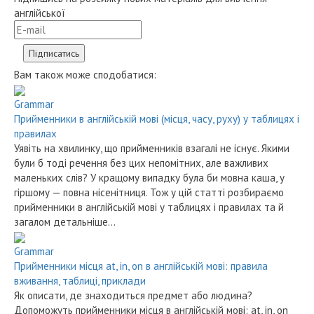
англійської
Вам також може сподобатися:
Grammar
Прийменники в англійській мові (місця, часу, руху) у таблицях і
правилах
Уявіть на хвилинку, що прийменників взагалі не існує. Якими
були б тоді речення без цих непомітних, але важливих
маленьких слів? У кращому випадку була би мовна каша, у
гіршому — повна нісенітниця. Тож у цій статті розбираємо
прийменники в англійській мові у таблицях і правилах та й
загалом детальніше…
Grammar
Прийменники місця at, in, on в англійській мові: правила
вживання, таблиці, приклади
Як описати, де знаходиться предмет або людина?
Допоможуть прийменники місця в англійській мові: at, in, on