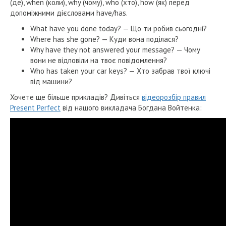
(де), when (коли), why (чому), who (хто), how (як) перед
допоміжними дієсловами have/has.
What have you done today? — Що ти робив сьогодні?
Where has she gone? — Куди вона поділася?
Why have they not answered your message? — Чому
вони не відповіли на твоє повідомлення?
Who has taken your car keys? — Хто забрав твої ключі
від машини?
Хочете ще більше прикладів? Дивіться
відеорозбір правил
Present Perfect
від нашого викладача Богдана Войтенка: