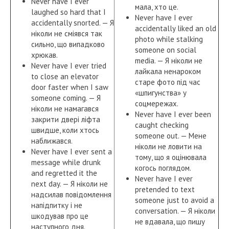
Never have I ever
мала, хто це.
laughed so hard that I
Never have I ever
accidentally snorted. — Я
accidentally liked an old
ніколи не сміявся так
photo while stalking
сильно, що випадково
someone on social
хрюкав.
media. — Я ніколи не
Never have I ever tried
лайкала ненароком
to close an elevator
старе фото під час
door faster when I saw
«шпигунства» у
someone coming. — Я
соцмережах.
ніколи не намагався
Never have I ever been
закрити двері ліфта
caught checking
швидше, коли хтось
someone out. — Мене
наближався.
ніколи не ловити на
Never have I ever sent a
тому, що я оцінювала
message while drunk
когось поглядом.
and regretted it the
Never have I ever
next day. — Я ніколи не
pretended to text
надсилав повідомлення
someone just to avoid a
напідпитку і не
conversation. — Я ніколи
шкодував про це
не вдавала, що пишу
наступного дня.