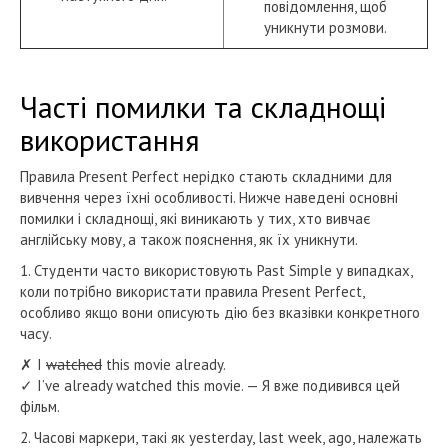
повідомлення, щоб
уникнути розмови.
Часті помилки та складнощі
використання
Правила Present Perfect нерідко стають складними для
вивчення через їхні особливості. Нижче наведені основні
помилки і складнощі, які виникають у тих, хто вивчає
англійську мову, а також пояснення, як їх уникнути.
1. Студенти часто використовують Past Simple у випадках,
коли потрібно використати правила Present Perfect,
особливо якщо вони описують дію без вказівки конкретного
часу.
✗ I
watched
this movie already.
✓ I’ve already watched this movie. — Я вже подивився цей
фільм.
2. Часові маркери, такі як yesterday, last week, ago, належать