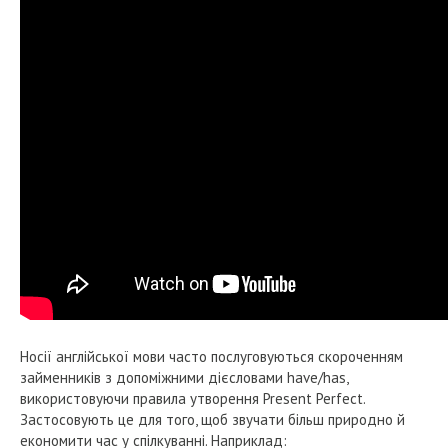
Носії англійської мови часто послуговуються скороченням
займенників з допоміжними дієсловами have/has,
використовуючи правила утворення Present Perfect.
Застосовують це для того, щоб звучати більш природно й
економити час у спілкуванні. Наприклад: