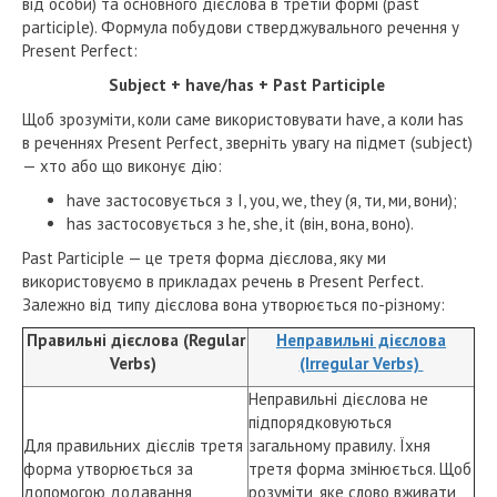
від особи) та основного дієслова в третій формі (past
participle). Формула побудови стверджувального речення у
Present Perfect:
Subject + have/has + Past Participle
Щоб зрозуміти, коли саме використовувати have, а коли has
в реченнях Present Perfect, зверніть увагу на підмет (subject)
— хто або що виконує дію:
have застосовується з I, you, we, they (я, ти, ми, вони);
has застосовується з he, she, it (він, вона, воно).
Past Participle — це третя форма дієслова, яку ми
використовуємо в прикладах речень в Present Perfect.
Залежно від типу дієслова вона утворюється по-різному:
Правильні дієслова (Regular
Неправильні дієслова
Verbs)
(Irregular Verbs)
Неправильні дієслова не
підпорядковуються
Для правильних дієслів третя
загальному правилу. Їхня
форма утворюється за
третя форма змінюється. Щоб
допомогою додавання
розуміти, яке слово вживати,