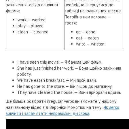
закінчення -ed до основної
необхідно звернутися до
форми:
таблиці неправильних дієслів.
Потрібна нам колонка —
work — worked
третя:
play — played
clean — cleaned
go — gone
eat — eaten
write — written
I have seen this movie. — Я бачила цей фільм.
She has just finished her work. — Вона щойно закінчила
роботу.
We have eaten breakfast. — Ми поснідали.
He has gone to the store. — Він пішов до магазину.
They have cleaned the house. — Вони прибрали вдома.
Ще більше розібрати irregular verbs ви зможете у нашому
навчальному відео від Вероніки Момотюк на тему:
Як легко
вивчити і запам'ятати неправильні дієслова
.