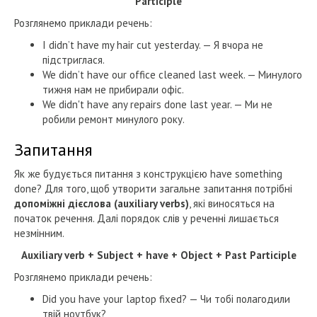
Participle
Розглянемо приклади речень:
I didn’t have my hair cut yesterday. — Я вчора не
підстриглася.
We didn’t have our office cleaned last week. — Минулого
тижня нам не прибирали офіс.
We didn't have any repairs done last year. — Ми не
робили ремонт минулого року.
Запитання
Як же будується питання з конструкцією have something
done? Для того, щоб утворити загальне запитання потрібні
допоміжні дієслова (auxiliary verbs)
, які виносяться на
початок речення. Далі порядок слів у реченні лишається
незмінним.
Auxiliary verb + Subject + have + Object + Past Participle
Розглянемо приклади речень:
Did you have your laptop fixed? — Чи тобі полагодили
твій ноутбук?