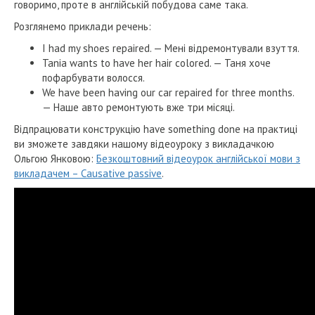
говоримо, проте в англійській побудова саме така.
Розглянемо приклади речень:
I had my shoes repaired. — Мені відремонтували взуття.
Tania wants to have her hair colored. — Таня хоче
пофарбувати волосся.
We have been having our car repaired for three months.
— Наше авто ремонтують вже три місяці.
Відпрацювати конструкцію have something done на практиці
ви зможете завдяки нашому відеоуроку з викладачкою
Ольгою Янковою:
Безкоштовний відеоурок англійської мови з
викладачем – Causative passive
.