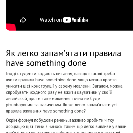
Як легко запам’ятати правила
have something done
Іноді студенти задають питання, навіщо взагалі треба
вчити правила have something done, якщо можна просто
уникати цієї конструкції у своєму мовленні. Загалом, можна
спробувати жодного разу не вжити каузативи у своїй
англійській, проте таке мовлення точно не буде
різнобарвним та насиченим. Як же легко запам’ятати усі
правила вживання have something done?
Окрім формул побудови речень, важливо зробити чітку
асоціацію цієї теми з чимось таким, що легко випливе у вашій
пам’яті, коли ви захочете побудувати речення у каузативі.