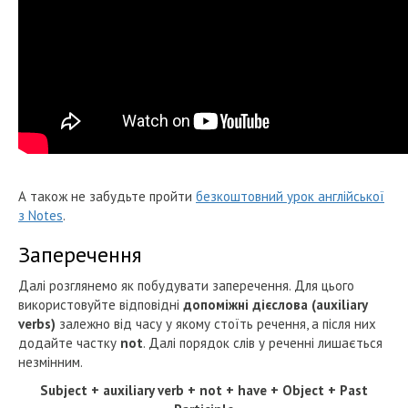
А також не забудьте пройти
безкоштовний урок англійської
з Notes
.
Заперечення
Далі розглянемо як побудувати заперечення. Для цього
використовуйте відповідні
допоміжні дієслова (auxiliary
verbs)
залежно від часу у якому стоїть речення, а після них
додайте частку
not
. Далі порядок слів у реченні лишається
незмінним.
Subject + auxiliary verb + not + have + Object + Past