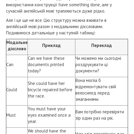
використання конструкції have something done, але у
сучасній англійській мові трапляються дуже рідко.
Але і це ще не все. Цю структуру можна вживати в
англійській мові разом з модальними дієсловами.
Подивимося детальніше у наступній таблиці:
Модальне
Приклад
Переклад
дієслово
Can we have these
Чи можемо ми сьогодні
Can
documents printed
роздрукувати ці
today?
документи?
Вона могла б
She could have her
відремонтувати свій
Could
bicycle repaired before
велосипед перед
the race.
змаганнями.
You must have your
Вам потрібно перевіряти
Must
eyes examined once a
зір один раз на рік.
year.
We should have the
Нам слід перевірити дах