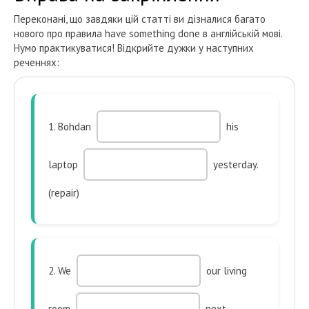
Переконані, що завдяки цій статті ви дізналися багато
нового про правила have something done в англійській мові.
Нумо практикуватися! Відкрийте дужки у наступних
реченнях:
1. Bohdan
his
laptop
yesterday.
(repair)
2. We
our living
room
next