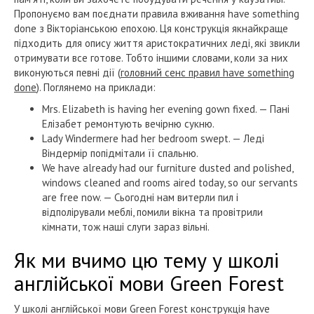
Пропонуємо вам поєднати правила вживання have something
done з Вікторіанською епохою. Ця конструкція якнайкраще
підходить для опису життя аристократичних леді, які звикли
отримувати все готове. Тобто іншими словами, коли за них
виконуються певні дії (
головний сенс правил have something
done
). Поглянемо на приклади:
Mrs. Elizabeth is having her evening gown fixed. — Пані
Елізабет ремонтують вечірню сукню.
Lady Windermere had her bedroom swept. — Леді
Віндермір попідмітали її спальню.
We have already had our furniture dusted and polished,
windows cleaned and rooms aired today, so our servants
are free now. — Сьогодні нам витерли пил і
відполірували меблі, помили вікна та провітрили
кімнати, тож наші слуги зараз вільні.
Як ми вчимо цю тему у школі
англійської мови Green Forest
У школі англійської мови Green Forest конструкція have