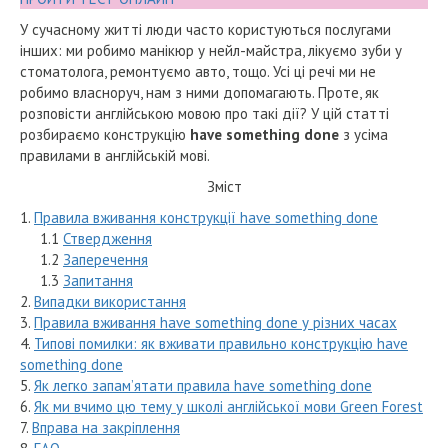
У сучасному житті люди часто користуються послугами
інших: ми робимо манікюр у нейл-майстра, лікуємо зуби у
стоматолога, ремонтуємо авто, тощо. Усі ці речі ми не
робимо власноруч, нам з ними допомагають. Проте, як
розповісти англійською мовою про такі дії? У цій статті
розбираємо конструкцію
have something done
з усіма
правилами в англійській мові.
Зміст
1.
Правила вживання конструкції have something done
1.1
Ствердження
1.2
Заперечення
1.3
Запитання
2.
Випадки використання
3.
Правила вживання have something done у різних часах
4.
Типові помилки: як вживати правильно конструкцію have
something done
5.
Як легко запам’ятати правила have something done
6.
Як ми вчимо цю тему у школі англійської мови Green Forest
7.
Вправа на закріплення