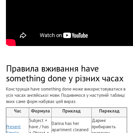
Правила вживання have
something done у різних часах
Конструкція have something done може використовуватися в
усіх часах англійської мови. Подивимося у наступній таблиці
яких саме форм набуває цей вираз.
Час
Формула
Приклад
Переклад
Subject +
Дарині
Darina has her
Present
have / has
прибирають
apartment cleaned
Simple
+ Object +
квартиру