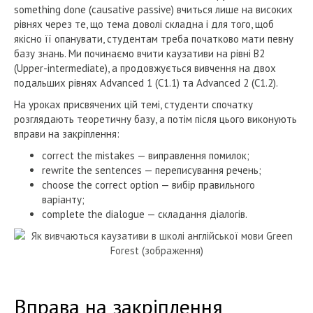
something done (causative passive) вчиться лише на високих
рівнях через те, що тема доволі складна і для того, щоб
якісно її опанувати, студентам треба початково мати певну
базу знань. Ми починаємо вчити каузативи на рівні В2
(Upper-intermediate), а продовжується вивчення на двох
подальших рівнях Advanced 1 (C1.1) та Advanced 2 (C1.2).
На уроках присвячених цій темі, студенти спочатку
розглядають теоретичну базу, а потім після цього виконують
вправи на закріплення:
correct the mistakes — виправлення помилок;
rewrite the sentences — переписування речень;
choose the correct option — вибір правильного
варіанту;
complete the dialogue — складання діалогів.
Вправа на закріплення