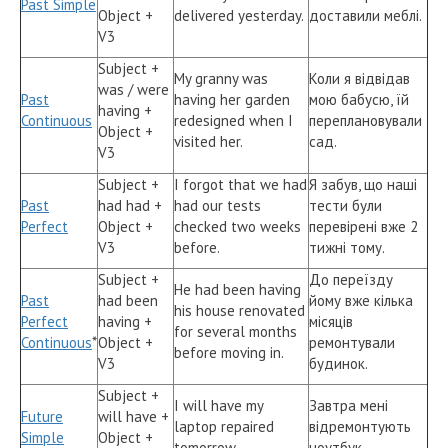
Past Simple
Object +
delivered yesterday.
доставили меблі.
V3
Subject +
My granny was
Коли я відвідав
was / were
Past
having her garden
мою бабусю, їй
having +
Continuous
redesigned when I
переплановували
Object +
visited her.
сад.
V3
Subject +
I forgot that we had
Я забув, що наші
Past
had had +
had our tests
тести були
Perfect
Object +
checked two weeks
перевірені вже 2
V3
before.
тижні тому.
Subject +
До переїзду
He had been having
Past
had been
йому вже кілька
his house renovated
Perfect
having +
місяців
for several months
Continuous
*
Object +
ремонтували
before moving in.
V3
будинок.
Subject +
I will have my
Завтра мені
Future
will have +
laptop repaired
відремонтують
Simple
Object +
tomorrow.
ноутбук.