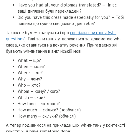
Have you had all your diplomas translated? — Чи всі
ваші дипломи були перекладені?
Did you have this dress made especially for you? — Тобі
пошили цю сукню спеціально для тебе?
Також не будемо забувати і про
спеціальні питання (wh-
questions)
. Такі запитання утворюються за допомогою wh-
слова, яке ставиться на початку речення. Пригадаємо які
бувають wh-питання в англійській мові:
What — що?
When — коли?
Where — де?
Why — чому?
Who — хто?
Whom — кому? / кого?
Which — який?
How long — як довго?
How much — скільки? (необчисл.)
How many — скільки? (обчисл.)
А тепер подивимося на приклади цих wh-питань у контексті
конструкції have something done: