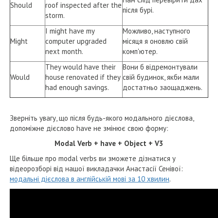
Should
roof inspected after the
після бурі.
storm.
I might have my
Можливо, наступного
Might
computer upgraded
місяця я оновлю свій
next month.
комп'ютер.
They would have their
Вони б відремонтували
Would
house renovated if they
свій будинок, якби мали
had enough savings.
достатньо заощаджень.
Зверніть увагу, що після будь-якого модального дієслова,
допоміжне дієслово have не змінює свою форму:
Modal Verb + have + Object + V3
Ще більше про modal verbs ви зможете дізнатися у
відеорозборі від нашої викладачки Анастасії Сенівої:
модальні дієслова в англійській мові за 10 хвилин
.