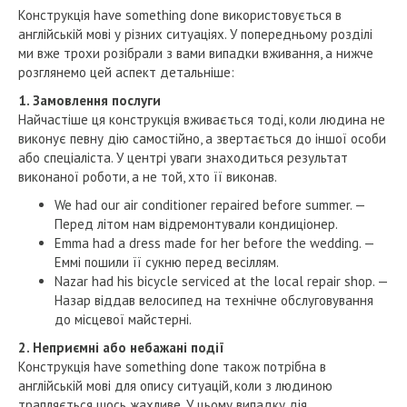
Конструкція have something done використовується в
англійській мові у різних ситуаціях. У попередньому розділі
ми вже трохи розібрали з вами випадки вживання, а нижче
розглянемо цей аспект детальніше:
1. Замовлення послуги
Найчастіше ця конструкція вживається тоді, коли людина не
виконує певну дію самостійно, а звертається до іншої особи
або спеціаліста. У центрі уваги знаходиться результат
виконаної роботи, а не той, хто її виконав.
We had our air conditioner repaired before summer. —
Перед літом нам відремонтували кондиціонер.
Emma had a dress made for her before the wedding. —
Еммі пошили її сукню перед весіллям.
Nazar had his bicycle serviced at the local repair shop. —
Назар віддав велосипед на технічне обслуговування
до місцевої майстерні.
2. Неприємні або небажані події
Конструкція have something done також потрібна в
англійській мові для опису ситуацій, коли з людиною
трапляється щось жахливе. У цьому випадку дія