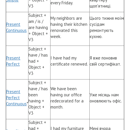
every Friday.
V3
щоп'ятниці.
Subject +
My neighbors are
Цього тижня моїм
am / is /
Present
having their kitchen
сусідам
are having
Continuous
renovated this
ремонтують
+ Object +
week.
кухню.
V3
Subject +
have / has
Present
I have had my
Я вже поновив
had +
Perfect
certificate renewed.
свій сертифікат.
Object +
V3
Subject +
have / has
We have been
Present
been
having our office
Уже місяць нам
Perfect
having +
redecorated for a
оновлюють офіс.
Continuous
*
Object +
month.
V3
Subject +
had +
I had my furniture
Мені вчора