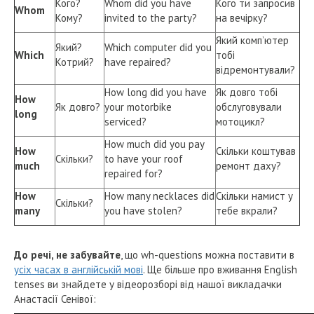
Кого?
Whom did you have
Кого ти запросив
Whom
Кому?
invited to the party?
на вечірку?
Який комп’ютер
Який?
Which computer did you
Which
тобі
Котрий?
have repaired?
відремонтували?
How long did you have
Як довго тобі
How
Як довго?
your motorbike
обслуговували
long
serviced?
мотоцикл?
How much did you pay
How
Скільки коштував
Скільки?
to have your roof
much
ремонт даху?
repaired for?
How
How many necklaces did
Скільки намист у
Скільки?
many
you have stolen?
тебе вкрали?
До речі, не забувайте
, що wh-questions можна поставити в
усіх часах в англійській мові
. Ще більше про вживання English
tenses ви знайдете у відеорозборі від нашої викладачки
Анастасії Сенівої: