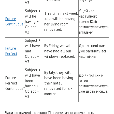
V3
Subject +
У цей час
This time next week,
will be
наступного
Future
Julia will be having
having +
тижня Юлії
Continuous
*
her living room
Object +
ремонтуватимуть
renovated.
V3
вітальну.
Subject +
will have
By Friday, we will
До п'ятниці нам
Future
had +
have had all our
уже замінять всі
Perfect
Object +
windows replaced.
наші вікна.
V3
Subject +
By July, they will
will have
До липня їхній
Future
have been having
been
готель
Perfect
their hotel
having +
ремонтуватимуть
Continuous*
renovated for six
Object +
уже шість місяців.
months.
V3
Часи, позначені зірочкою (*), теоретично допускають