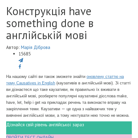
Конструкція have
something done в
англійській мові
Автор:
Марія Діброва
15685
На нашому сайті ви також зможете знайти
оновлену статтю на
тему Causatives in English
(каузативів в англійській мові). Зі статті
ви дізнаєтеся що таке каузативи,
як правильно їх вживати в
англійській мові, розберете популярні каузативні дієслова make,
have, let, help і get на прикладах речень та виконаєте вправу на
—
закріплення теми. Каузативи
це одна з найважчих тем у
вивченні англійської мови, а тому нехтувати нею точно не можна.
Дізнайся свій рівень англійської зараз
ПРОЙТИ ТЕСТ ОНЛАЙН