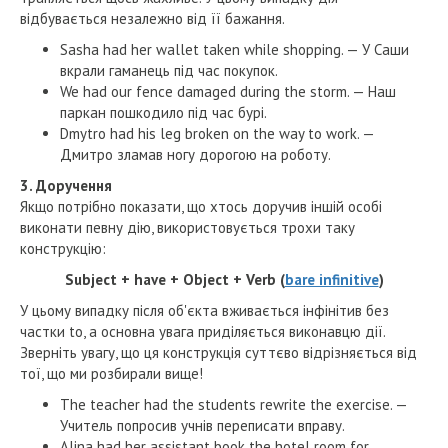
відбувається незалежно від її бажання.
Sasha had her wallet taken while shopping. — У Саши
вкрали гаманець під час покупок.
We had our fence damaged during the storm. — Наш
паркан пошкодило під час бурі.
Dmytro had his leg broken on the way to work. —
Дмитро зламав ногу дорогою на роботу.
3. Доручення
Якщо потрібно показати, що хтось доручив іншій особі
виконати певну дію, використовується трохи таку
конструкцію:
Subject + have + Object + Verb (
bare infinitive
)
У цьому випадку після об'єкта вживається інфінітив без
частки to, а основна увага приділяється виконавцю дії.
Зверніть увагу, що ця конструкція суттєво відрізняється від
тої, що ми розбирали вище!
The teacher had the students rewrite the exercise. —
Учитель попросив учнів переписати вправу.
Alina had her assistant book the hotel room for