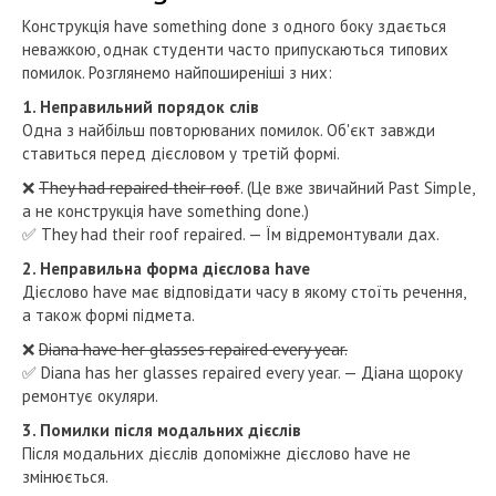
Конструкція have something done з одного боку здається
неважкою, однак студенти часто припускаються типових
помилок. Розглянемо найпоширеніші з них:
1. Неправильний порядок слів
Одна з найбільш повторюваних помилок. Об'єкт завжди
ставиться перед дієсловом у третій формі.
❌
They had repaired their roof
. (Це вже звичайний Past Simple,
а не конструкція have something done.)
✅ They had their roof repaired. — Їм відремонтували дах.
2. Неправильна форма дієслова have
​Дієслово have має відповідати часу в якому стоїть речення,
а також формі підмета.
❌
Diana have her glasses repaired every year.
✅ Diana has her glasses repaired every year. — Діана щороку
ремонтує окуляри.
3. Помилки після модальних дієслів
Після модальних дієслів допоміжне дієслово have не
змінюється.