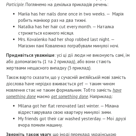
Participle
. Поглянемо на декілька прикладів речень:
Mariia has her nails done once in two weeks. — Марія
робить манікюр раз на два тижні.
Natalka has her hair cut every month. — Наталка
стрижеться кожного місяця.
Mrs. Kovalenko had her shop robbed last night. —
Магазин пані Коваленко пограбували минулої ночі.
Придивіться уважніше
: усі ці дії люди не виконують самі, їм
або допомагають (1 та 2 приклад), або вони стають
жертвами нещасного випадку (3 приклад).
Також варто сказати, що у сучасній англійській мові замість
дієслова have нерідко вживається
get
— таким чином
мовлення стає не таким формальним. Тобто замість
have
something done
маємо
get something done
. Наприклад:
Milana got her flat renovated last winter. — Мілана
відреставрувала свою квартиру минулої зими.
My friends got their car washed yesterday. — Мої друзі
вчора помили машину.
Зверніть також увагу
, що іноді переклад українською