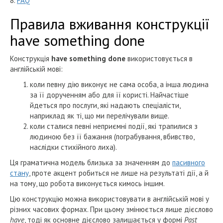
8.
FAQ
Правила вживання конструкції
have something done
Конструкція
have something done
використовується в
англійській мові:
коли певну дію виконує не сама особа, а інша людина
за її дорученням або для її користі. Найчастіше
йдеться про послуги, які надають спеціалісти,
наприклад як ті, що ми перелічували вище.
коли сталися певні неприємні події, які трапилися з
людиною без її бажання (пограбування, вбивство,
наслідки стихійного лиха).
Ця граматична модель близька за значенням до
пасивного
стану
, проте акцент робиться не лише на результаті дії, а й
на тому, що робота виконується кимось іншим.
Цю конструкцію можна використовувати в англійській мові у
різних часових формах. При цьому змінюється лише дієслово
have
, тоді як основне дієслово залишається у формі
Past