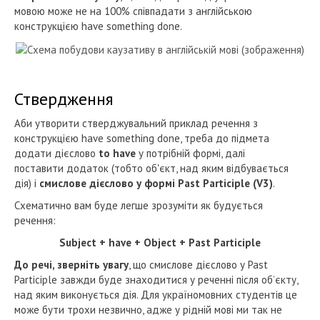
мовою може не на 100% співпадати з англійською
конструкцією have something done.
Ствердження
Аби утворити стверджувальний приклад речення з
конструкцією have something done, треба до підмета
додати дієслово
to have
у потрібній формі, далі
поставити додаток (тобто об'єкт, над яким відбувається
дія) і
смислове дієслово у формі
Past Participle (V3)
.
Схематично вам буде легше зрозуміти як будується
речення:
Subject + have + Object + Past Participle
До речі, зверніть увагу
, що смислове дієслово у Past
Participle завжди буде знаходитися у реченні після обʼєкту,
над яким виконується дія. Для україномовних студентів це
може бути трохи незвично, адже у рідній мові ми так не