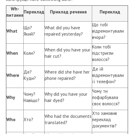
Wh-
Переклад
Приклад речення
Переклад
питання
Що тобі
Що?
What did you have
What
відремонтували
Який?
repaired yesterday?
вчора?
Коли тобі
When did you have your
When
Коли?
підстригли
hair cut?
волосся?
Де їй
Де?
Where did she have her
Where
відремонтували
Куди?
phone repaired?
її телефон?
Чому ти
Чому?
Why did you have your
Why
пофарбувала
Навіщо?
hair dyed?
своє волосся?
Хто замовив
Who had the documents
Who
Хто?
переклад
translated?
документів?