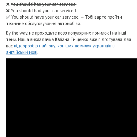
❌
You should has your car serviced.
❌
You should had your car serviced.
✅ You should have your car serviced. — Тобі варто пройти
технічне обслуговування автомобіля.
By the way, не проходьте повз популярних помилок і на інші
теми. Наша викладачка Юліана Тищенко вже підготувала для
вас
відеорозбір найпопулярніших помилок українців в
англійській мові
.