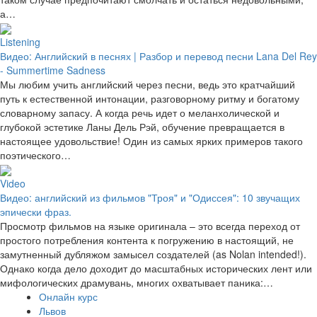
а…
Listening
Видео: Английский в песнях | Разбор и перевод песни Lana Del Rey
- Summertime Sadness
Мы любим учить английский через песни, ведь это кратчайший
путь к естественной интонации, разговорному ритму и богатому
словарному запасу. А когда речь идет о меланхолической и
глубокой эстетике Ланы Дель Рэй, обучение превращается в
настоящее удовольствие! Один из самых ярких примеров такого
поэтического…
Video
Видео: английский из фильмов "Троя" и "Одиссея": 10 звучащих
эпически фраз.
Просмотр фильмов на языке оригинала – это всегда переход от
простого потребления контента к погружению в настоящий, не
замутненный дубляжом замысел создателей (as Nolan intended!).
Однако когда дело доходит до масштабных исторических лент или
мифологических драмувань, многих охватывает паника:…
Онлайн курс
Львов