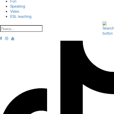
Fun
Speaking
Video
ESL teaching