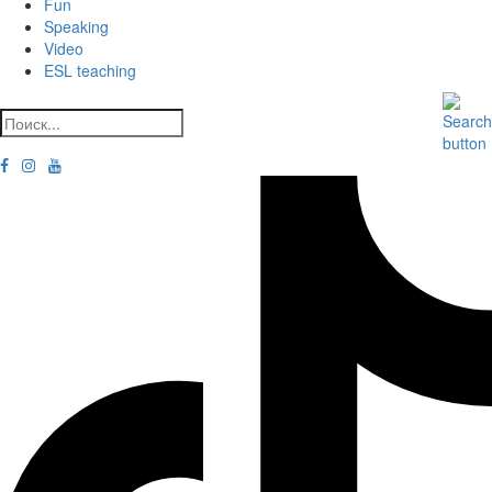
Fun
Speaking
Video
ESL teaching