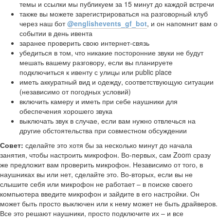
темы и ссылки мы публикуем за 15 минут до каждой встречи
также вы можете зарегистрироваться на разговорный клуб
через наш бот
@englishevents_gf_bot
, и он напомнит вам о
событии в день ивента
заранее проверить свою интернет-связь
убедиться в том, что никакие посторонние звуки не будут
мешать вашему разговору, если вы планируете
подключиться к ивенту с улицы или public place
иметь аккуратный вид и одежду, соответствующую ситуации
(независимо от погодных условий)
включить камеру и иметь при себе наушники для
обеспечения хорошего звука
выключать звук в случае, если вам нужно отвлечься на
другие обстоятельства при совместном обсуждении
Совет:
сделайте это хотя бы за несколько минут до начала
занятия, чтобы настроить микрофон. Во-первых, сам Zoom сразу
же предложит вам проверить микрофон. Независимо от того, в
наушниках вы или нет, сделайте это. Во-вторых, если вы не
слышите себя или микрофон не работает – в поиске своего
компьютера введите микрофон и зайдите в его настройки. Он
может быть просто выключен или к нему может не быть драйверов.
Все это решают наушники, просто подключите их – и все