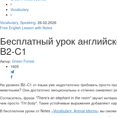
Vocabulary
Vocabulary
,
Speaking
. 26.02.2026
Free English Lesson with Notes
Бесплатный урок английског
B2-C1
Автор:
Green Forest
1605
На уровнях B2–C1 от языка уже недостаточно требовать просто пра
животными? Они достаточно эмоциональны и отлично оживляют ре
Согласитесь, фраза
"There’s an elephant in the room"
звучит интере
чем просто
"I’m busy"
. Такие устойчивые выражения добавляют хара
В бесплатном уроке от Notes
«Vocabulary: Animal Idioms»
вы сможет