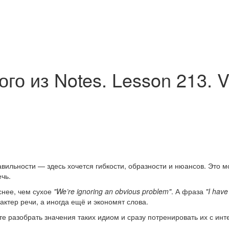
о из Notes. Lesson 213. Vo
вильности — здесь хочется гибкости, образности и нюансов. Это м
чь.
снее, чем сухое
"We’re ignoring an obvious problem"
. А фраза
"I have
ктер речи, а иногда ещё и экономят слова.
е разобрать значения таких идиом и сразу потренировать их с и