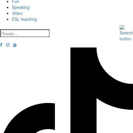
Fun
Speaking
Video
ESL teaching