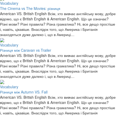
Vocabulary
The Сinema vs The Movies: різниця
American VS. British English Всім, хто вивчає англійську мову, добре
відомо, що є British English & American English. Що це означає?
Різні мови? Різні правила? Різна граматика? Ні, все дещо простіше
і, навіть, цікавіше. Внаслідок того, що Америка і Британія
знаходяться дуже далеко і, що в Америці…
Vocabulary
Різниця між Caravan vs Trailer
American VS. British English Всім, хто вивчає англійську мову, добре
відомо, що є British English & American English. Що це означає?
Різні мови? Різні правила? Різна граматика? Ні, все дещо простіше
і, навіть, цікавіше. Внаслідок того, що Америка і Британія
знаходяться дуже далеко і, що в Америці…
Vocabulary
Різниця між Autumn VS. Fall
American VS. British English Всім, хто вивчає англійську мову, добре
відомо, що є British English & American English. Що це означає?
Різні мови? Різні правила? Різна граматика? Ні, все дещо простіше
і, навіть, цікавіше. Внаслідок того, що Америка і Британія