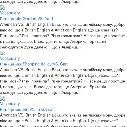
знаходяться дуже далеко і, що в Америці…
Vocabulary
Різниця між Garden VS. Yard
American VS. British English Всім, хто вивчає англійську мову, добре
відомо, що є British English & American English. Що це означає?
Різні мови? Різні правила? Різна граматика? Ні, все дещо простіше
і, навіть, цікавіше. Внаслідок того, що Америка і Британія
знаходяться дуже далеко і, що в Америці…
Vocabulary
Різниця між Shopping trolley VS. Cart
American VS. British English Всім, хто вивчає англійську мову, добре
відомо, що є British English & American English. Що це означає?
Різні мови? Різні правила? Різна граматика? Ні, все дещо простіше
і, навіть, цікавіше. Внаслідок того, що Америка і Британія
знаходяться дуже далеко і, що в Америці…
Vocabulary
Різниця між Bin VS. Trash can
American VS. British English Всім, хто вивчає англійську мову, добре
відомо, що є British English & American English. Що це означає?
Різні мови? Різні правила? Різна граматика? Ні, все дещо простіше