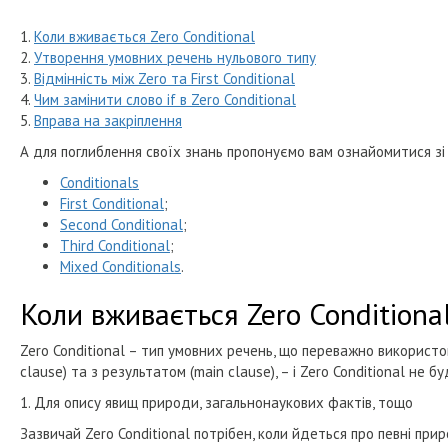
1.
Коли вживається Zero Conditional
2.
Утворення умовних речень нульового типу
3.
Відмінність між Zero та First Conditional
4.
Чим замінити слово if в Zero Conditional
5.
Вправа на закріплення
А для поглиблення своїх знань пропонуємо вам ознайомитися зі 
Conditionals
First Conditional
;
Second Conditional
;
Third Conditional
;
Mixed Conditionals
.
Коли вживається Zero Conditiona
Zero Conditional – тип умовних речень, що переважно використо
clause) та з результатом (main clause), – і Zero Conditional не
1. Для опису явищ природи, загальнонаукових фактів, тощо
Зазвичай Zero Conditional потрібен, коли йдеться про певні при