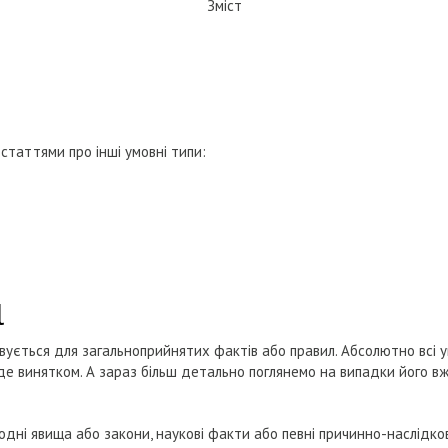
Зміст
статтями про інші умовні типи:
l
вується для загальноприйнятих фактів або правил. Абсолютно всі у
 буде винятком. А зараз більш детально поглянемо на випадки його в
родні явища або закони, наукові факти або певні причинно-наслідков