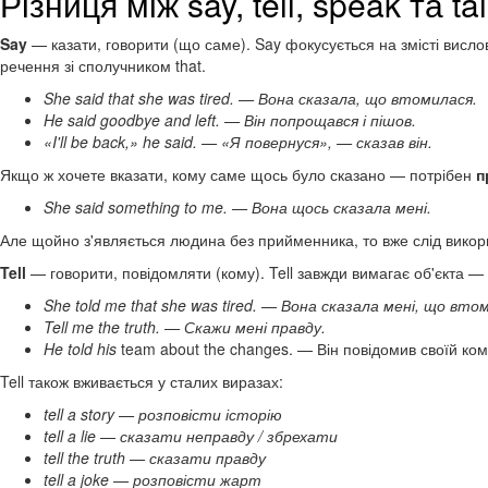
Різниця між say, tell, speak та ta
Say
— казати, говорити (що саме). Say фокусується на змісті вис
речення зі сполучником that.
She said that she was tired. — Вона сказала, що втомилася.
He said goodbye and left. — Він попрощався і пішов.
«I'll be back,» he said. — «Я повернуся», — сказав він.
Якщо ж хочете вказати, кому саме щось було сказано — потрібен
п
She said something to me. — Вона щось сказала мені.
Але щойно з'являється людина без прийменника, то вже слід викорис
Tell
— говорити, повідомляти (кому). Tell завжди вимагає об'єкта —
She told me that she was tired. — Вона сказала мені, що вто
Tell me the truth. — Скажи мені правду.
He told his
team about the changes. — Він повідомив своїй ком
Tell також вживається у сталих виразах:
tell a story — розповісти історію
tell a lie — сказати неправду / збрехати
tell the truth — сказати правду
tell a joke — розповісти жарт