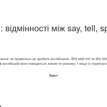
 відмінності між say, tell, s
ння: як правильно це зробити англійською. She said me чи she told 
 в англійській вони поводяться зовсім по-різному. І якщо їх перепл
Зміст