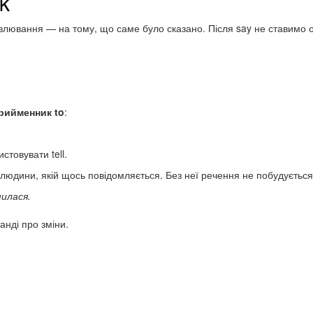
lk
ловлювання — на тому, що саме було сказано. Після say не ставимо
рийменник to
:
товувати tell.
 людини, якій щось повідомляється. Без неї речення не побудується
милася.
анді про зміни.