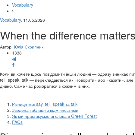
Vocabulary
Vocabulary
. 11.05.2026
When the difference matters:
Автор:
Юлія Скрипник
1338
Коли ви хочете щось повідомити іншій людині — одразу виникає пита
tell, speak, talk — перекладаються як «говорити» або «казати», але
дивно. Саме час розібратися з кожним із них.
Різниця між say, tell, speak та talk
Зведена таблиця з відмінностями
Як ми практикуємо ці слова в Green Forest
FAQs