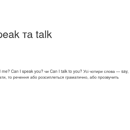
peak та talk
me? Can I speak you? чи Can I talk to you? Усі чотири слова — say,
утати, то речення або розсиплеться граматично, або прозвучить