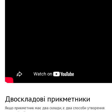
Двоскладові прикметники
Якщо прикметник має два склади, є два способи утворення