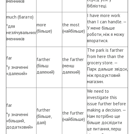
іменників
бібліотеці.
I have more work
much (багато)
than I can handle. —
more
the most
*для
У мене більше
(більше)
(найбільше)
незлічувальних
роботи, ніж я можу
іменників
впоратися.
The park is farther
from here than the
far
farther
the farther
grocery store. —
(більш
(менш
*у значенні
Парк дальше звідси,
далекий)
далекий)
«далекий»
ніж продуктовий
магазин.
We need to
investigate this
issue further before
far
further
making a decision. —
the further
*у значенні
(більше,
Нам потрібно ще
(найбільше)
«більший,
далі)
більше дослідити
додатковий»
це питання, перш