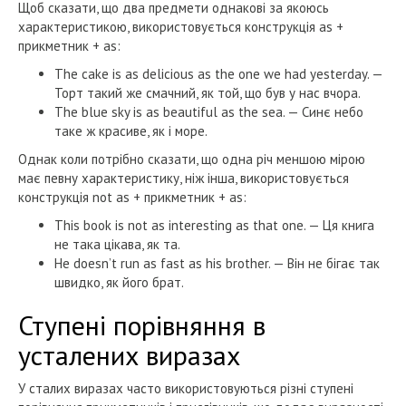
Щоб сказати, що два предмети однакові за якоюсь
характеристикою, використовується конструкція as +
прикметник + as:
The cake is as delicious as the one we had yesterday. —
Торт такий же смачний, як той, що був у нас вчора.
The blue sky is as beautiful as the sea. — Синє небо
таке ж красиве, як і море.
Однак коли потрібно сказати, що одна річ меншою мірою
має певну характеристику, ніж інша, використовується
конструкція not as + прикметник + as:
This book is not as interesting as that one. — Ця книга
не така цікава, як та.
He doesn’t run as fast as his brother. — Він не бігає так
швидко, як його брат.
Ступені порівняння в
усталених виразах
У сталих виразах часто використовуються різні ступені