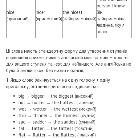
person I know. —
nice
nicer
the nicest
Він
(приємний)
(приємніший)
(найприємніший)
найприємніша
людина, яку я
знаю.
Ці слова мають стандартну форму для утворення ступенів
порівняння прикметників в англійській мові за допомогою -er
для вищого ступеня та -est для найвищого. Але англійська не
була б англійською без низки нюансів.
1. Якщо слово закінчується на одну голосну + одну
приголосну, остання приголосна подвоюється:
big → bigger → the biggest (високий)
hot → hotter → the hottest (гарячий)
wet → wetter → the wettest (мокрий)
thin → thinner → the thinnest (худий)
sad → sadder → the saddest (сумний)
fat → fatter → the fattest (товстий)
flat → flatter → the flattest (плаский)