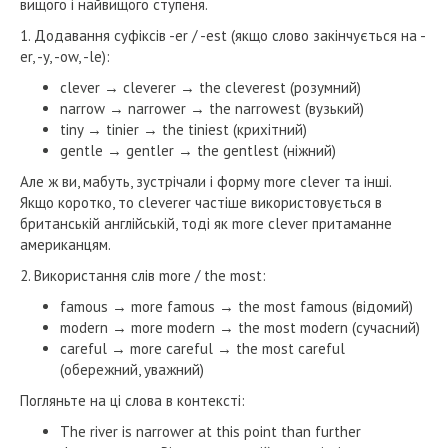
вищого і найвищого ступеня.
1. Додавання суфіксів -er / -est (якщо слово закінчується на -
er, -y, -ow, -le):
clever → cleverer → the cleverest (розумний)
narrow → narrower → the narrowest (вузький)
tiny → tinier → the tiniest (крихітний)
gentle → gentler → the gentlest (ніжний)
Але ж ви, мабуть, зустрічали і форму more clever та інші.
Якщо коротко, то cleverer частіше використовується в
британській англійській, тоді як more clever притаманне
американцям.
2. Використання слів more / the most:
famous → more famous → the most famous (відомий)
modern → more modern → the most modern (сучасний)
careful → more careful → the most careful
(обережний, уважний)
Погляньте на ці слова в контексті:
The river is narrower at this point than further