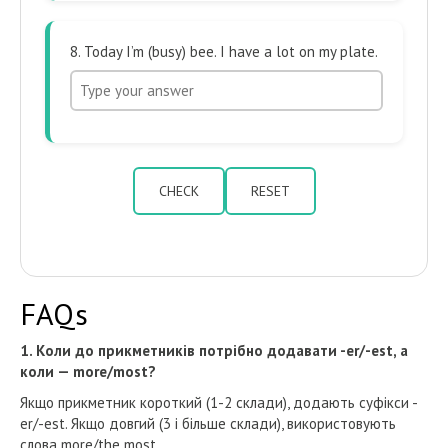
8. Today I’m (busy) bee. I have a lot on my plate.
CHECK
RESET
FAQs
1. Коли до прикметників потрібно додавати -er/-est, а
коли — more/most?
Якщо прикметник короткий (1-2 склади), додають суфікси -
er/-est. Якщо довгий (3 і більше склади), використовують
слова more/the most.