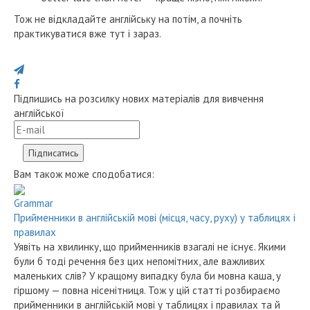
Тож не відкладайте англійську на потім, а почніть
практикуватися вже тут і зараз.
Поділися з друзями
Підпишись на розсилку нових матеріалів для вивчення
англійської
Вам також може сподобатися:
Grammar
Прийменники в англійській мові (місця, часу, руху) у таблицях і
правилах
Уявіть на хвилинку, що прийменників взагалі не існує. Якими
були б тоді речення без цих непомітних, але важливих
маленьких слів? У кращому випадку була би мовна каша, у
гіршому — повна нісенітниця. Тож у цій статті розбираємо
прийменники в англійській мові у таблицях і правилах та й