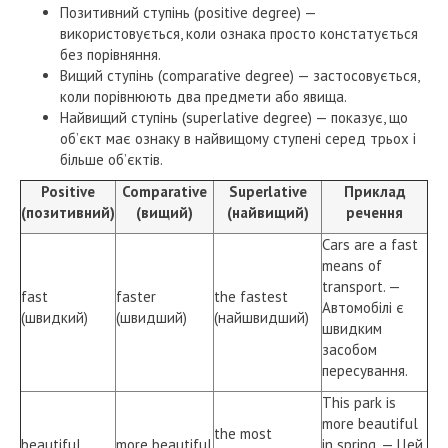
Позитивний ступінь (positive degree) —
використовується, коли ознака просто констатується
без порівняння.
Вищий ступінь (comparative degree) — застосовується,
коли порівнюють два предмети або явища.
Найвищий ступінь (superlative degree) — показує, що
об’єкт має ознаку в найвищому ступені серед трьох і
більше об’єктів.
Positive
Comparative
Superlative
Приклад
(позитивний)
(вищий)
(найвищий)
речення
Cars are a fast
means of
transport. —
fast
faster
the fastest
Автомобілі є
(швидкий)
(швидший)
(найшвидший)
швидким
засобом
пересування.
This park is
more beautiful
the most
beautiful
more beautiful
in spring. — Цей