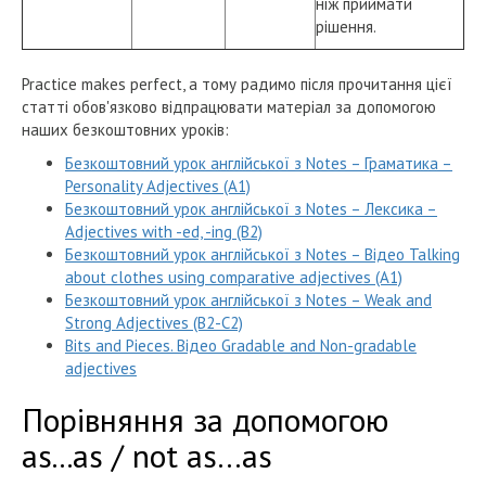
ніж приймати
рішення.
Practice makes perfect, а тому радимо після прочитання цієї
статті обов'язково відпрацювати матеріал за допомогою
наших безкоштовних уроків:
Безкоштовний урок англійської з Notes – Граматика –
Personality Adjectives (A1)
Безкоштовний урок англійської з Notes – Лексика –
Adjectives with -ed, -ing (B2)
Безкоштовний урок англійської з Notes – Відео Talking
about clothes using comparative adjectives (A1)
Безкоштовний урок англійської з Notes – Weak and
Strong Adjectives (B2-C2)
Bits and Pieces. Відео Gradable and Non-gradable
adjectives
Порівняння за допомогою
as...as / not as…as