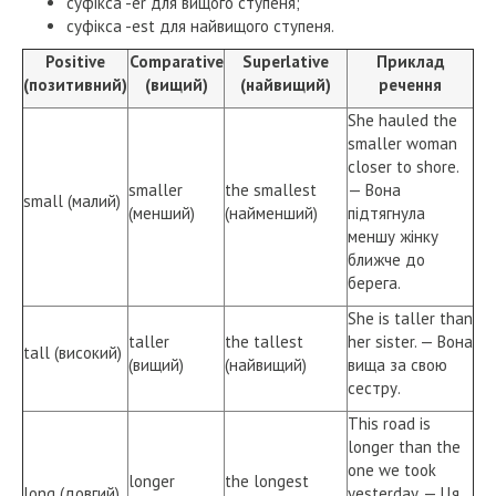
суфікса -er для вищого ступеня;
суфікса -est для найвищого ступеня.
Positive
Comparative
Superlative
Приклад
(позитивний)
(вищий)
(найвищий)
речення
She hauled the
smaller woman
closer to shore.
smaller
the smallest
— Вона
small (малий)
(менший)
(найменший)
підтягнула
меншу жінку
ближче до
берега.
She is taller than
taller
the tallest
her sister. — Вона
tall (високий)
(вищий)
(найвищий)
вища за свою
сестру.
This road is
longer than the
one we took
longer
the longest
long (довгий)
yesterday. — Ця