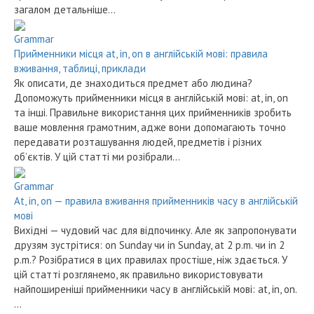
загалом детальніше…
Grammar
Прийменники місця at, in, on в англійській мові: правила
вживання, таблиці, приклади
Як описати, де знаходиться предмет або людина?
Допоможуть прийменники місця в англійській мові: at, in, on
та інші. Правильне використання цих прийменників зробить
ваше мовлення грамотним, адже вони допомагають точно
передавати розташування людей, предметів і різних
об’єктів. У цій статті ми розібрали…
Grammar
At, in, on — правила вживання прийменників часу в англійській
мові
Вихідні — чудовий час для відпочинку. Але як запропонувати
друзям зустрітися: on Sunday чи in Sunday, at 2 p.m. чи in 2
p.m.? Розібратися в цих правилах простіше, ніж здається. У
цій статті розглянемо, як правильно використовувати
найпоширеніші прийменники часу в англійській мові: at, in, on.
…