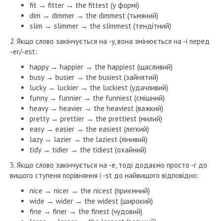
fit → fitter → the fittest (у формі)
dim → dimmer → the dimmest (тьмяний)
slim → slimmer → the slimmest (тендітний)
2. Якщо слово закінчується на -y, вона змінюється на -i перед
-er/-est:
happy → happier → the happiest (щасливий)
busy → busier → the busiest (зайнятий)
lucky → luckier → the luckiest (удачливий)
funny → funnier → the funniest (смішний)
heavy → heavier → the heaviest (важкий)
pretty → prettier → the prettiest (милий)
easy → easier → the easiest (легкий)
lazy → lazier → the laziest (лінивий)
tidy → tidier → the tidiest (охайний)
3. Якщо слово закінчується на -e, тоді додаємо просто -r до
вищого ступеня порівняння і -st до найвищого відповідно:
nice → nicer → the nicest (приємний)
wide → wider → the widest (широкий)
fine → finer → the finest (чудовий)