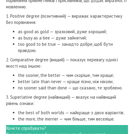
порівняння прикметників і прислівників, що додає виразності
мовленню.
1. Positive degree (позитивний) — виражає характеристику
без порівняння:
as good as gold — зразковий, дуже хороший;
as busy as a bee — дуже зайнятий;
too good to be true — занадто добре, щоб бути
правдою.
2. Comparative degree (вищий) — показує перевагу однієї
якості над іншою:
the sooner, the better — чим скоріше, тим краще;
better late than never — краще пізно, ніж ніколи;
no sooner said than done — що сказано, те зроблено.
3. Superlative degree (найвищий) — вказує на найвищий
рівень ознаки:
the best of both worlds — найкраще з двох варіантів;
the more, the merrier — чим більше, тим веселіше.
Хочете спробувати?