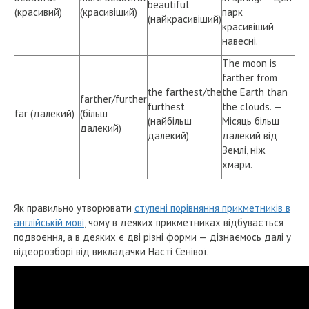
beautiful
(красивий)
(красивіший)
парк
(найкрасивіший)
красивіший
навесні.
The moon is
farther from
the farthest/the
the Earth than
farther/further
furthest
the clouds. —
far (далекий)
(більш
(найбільш
Місяць більш
далекий)
далекий)
далекий від
Землі, ніж
хмари.
Як правильно утворювати
ступені порівняння прикметників в
англійській мові
, чому в деяких прикметниках відбувається
подвоєння, а в деяких є дві різні форми — дізнаємось далі у
відеорозборі від викладачки Насті Сенівої.