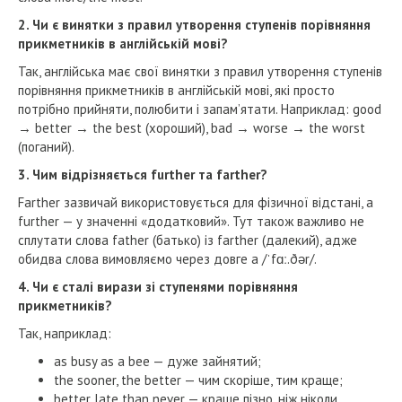
2. Чи є винятки з правил утворення ступенів порівняння
прикметників в англійській мові?
Так, англійська має свої винятки з правил утворення ступенів
порівняння прикметників в англійській мові, які просто
потрібно прийняти, полюбити і запам’ятати. Наприклад: good
→ better → the best (хороший), bad → worse → the worst
(поганий).
3. Чим відрізняється further та farther?
Farther зазвичай використовується для фізичної відстані, а
further — у значенні «додатковий». Тут також важливо не
сплутати слова father (батько) із farther (далекий), адже
обидва слова вимовляємо через довге а /ˈfɑː.ðər/.
4. Чи є сталі вирази зі ступенями порівняння
прикметників?
Так, наприклад:
as busy as a bee — дуже зайнятий;
the sooner, the better — чим скоріше, тим краще;
better late than never — краще пізно, ніж ніколи.