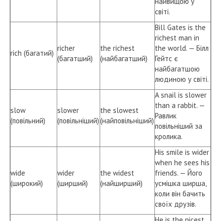
найвищою у
світі.
Bill Gates is the
richest man in
richer
the richest
the world. — Білл
rich (багатий)
(багатший)
(найбагатший)
Гейтс є
найбагатшою
людиною у світі.
A snail is slower
than a rabbit. —
slow
slower
the slowest
Равлик
(повільний)
(повільніший)
(найповільніший)
повільніший за
кролика.
His smile is wider
when he sees his
wide
wider
the widest
friends. — Його
(широкий)
(ширший)
(найширший)
усмішка ширша,
коли він бачить
своїх друзів.
He is the nicest