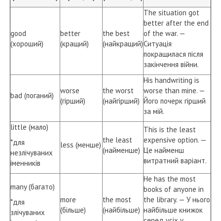
The situation got
better after the end
good
better
the best
of the war. —
(хороший)
(кращий)
(найкращий)
Ситуація
покращилася після
закінчення війни.
His handwriting is
worse
the worst
worse than mine. —
bad (поганий)
(гірший)
(найгірший)
Його почерк гірший
за мій.
little (мало)
This is the least
the least
expensive option. —
*для
less (менше)
(найменше)
Це найменш
незлічуваних
витратний варіант.
іменників
He has the most
many (багато)
books of anyone in
more
the most
the library. — У нього
*для
(більше)
(найбільше)
найбільше книжок
злічуваних
серед усіх у