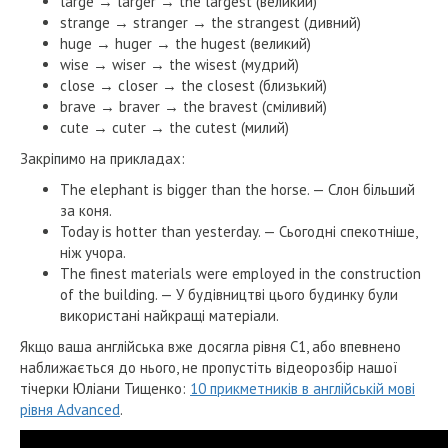
large → larger → the largest (великий)
strange → stranger → the strangest (дивний)
huge → huger → the hugest (великий)
wise → wiser → the wisest (мудрий)
close → closer → the closest (близький)
brave → braver → the bravest (сміливий)
cute → cuter → the cutest (милий)
Закріпимо на прикладах:
The elephant is bigger than the horse. — Слон більший
за коня.
Today is hotter than yesterday. — Сьогодні спекотніше,
ніж учора.
The finest materials were employed in the construction
of the building. — У будівництві цього будинку були
використані найкращі матеріали.
Якщо ваша англійська вже досягла рівня С1, або впевнено
наближається до нього, не пропустіть відеорозбір нашої
тічерки Юліани Тищенко:
10 прикметників в англійській мові
рівня Advanced
.