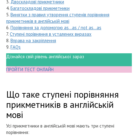
3.
Двоскладові прикметники
4.
Багатоскладові прикметники
5.
Винятки з правил утворення ступенів порівняння
прикметників в англійській мові
6.
Порівняння за допомогою as...as / not as...as
7.
Ступені порівняння в усталених виразах
8.
Вправа на закріплення
9.
FAQs
Дізнайся свій рівень англійської зараз
ПРОЙТИ ТЕСТ ОНЛАЙН
Що таке ступені порівняння
прикметників в англійській
мові
Усі прикметники в англійській мові мають три ступені
порівняння: