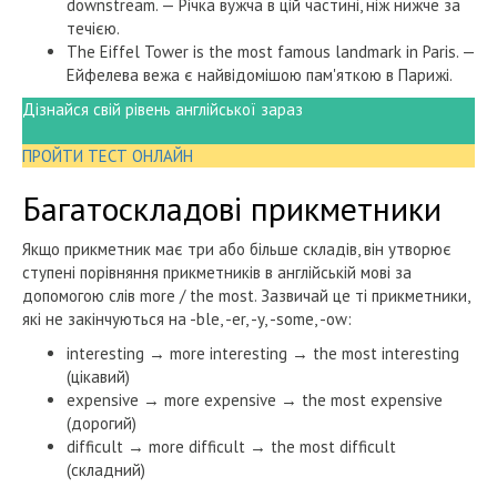
downstream. — Річка вужча в цій частині, ніж нижче за
течією.
The Eiffel Tower is the most famous landmark in Paris. —
Ейфелева вежа є найвідомішою пам'яткою в Парижі.
Дізнайся свій рівень англійської зараз
ПРОЙТИ ТЕСТ ОНЛАЙН
Багатоскладові прикметники
Якщо прикметник має три або більше складів, він утворює
ступені порівняння прикметників в англійській мові за
допомогою слів more / the most. Зазвичай це ті прикметники,
які не закінчуються на -ble, -er, -y, -some, -ow:
interesting → more interesting → the most interesting
(цікавий)
expensive → more expensive → the most expensive
(дорогий)
difficult → more difficult → the most difficult
(складний)