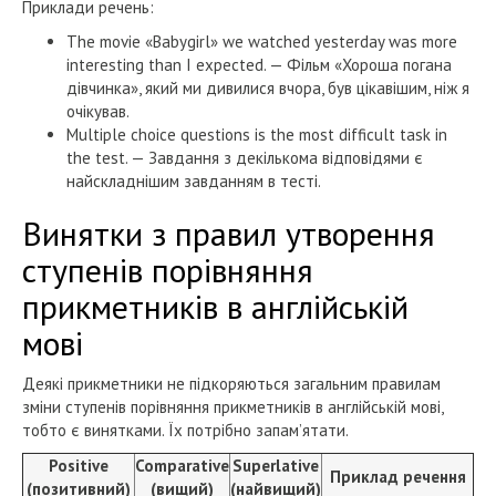
Приклади речень:
The movie «Babygirl» we watched yesterday was more
interesting than I expected. — Фільм «Хороша погана
дівчинка», який ми дивилися вчора, був цікавішим, ніж я
очікував.
Multiple choice questions is the most difficult task in
the test. — Завдання з декількома відповідями є
найскладнішим завданням в тесті.
Винятки з правил утворення
ступенів порівняння
прикметників в англійській
мові
Деякі прикметники не підкоряються загальним правилам
зміни ступенів порівняння прикметників в англійській мові,
тобто є винятками. Їх потрібно запам’ятати.
Positive
Comparative
Superlative
Приклад речення
(позитивний)
(вищий)
(найвищий)