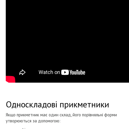
Односкладові прикметники
Якщо прикметник має один склад, його порівняльні форми
утворюються за допомогою: