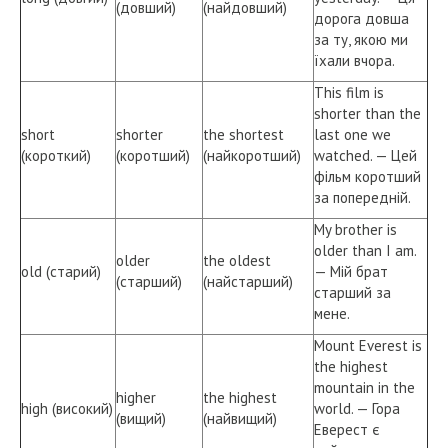
(довший)
(найдовший)
дорога довша
за ту, якою ми
їхали вчора.
This film is
shorter than the
short
shorter
the shortest
last one we
(короткий)
(коротший)
(найкоротший)
watched. — Цей
фільм коротший
за попередній.
My brother is
older than I am.
older
the oldest
old (старий)
— Мій брат
(старший)
(найстарший)
старший за
мене.
Mount Everest is
the highest
mountain in the
higher
the highest
high (високий)
world. — Гора
(вищий)
(найвищий)
Еверест є