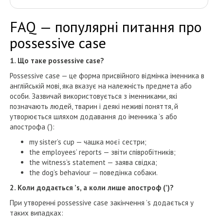
FAQ — популярні питання про
possessive case
1. Що таке possessive case?
Possessive case — це форма присвійного відмінка іменника в
англійській мові, яка вказує на належність предмета або
особи. Зазвичай використовується з іменниками, які
позначають людей, тварин і деякі неживі поняття, й
утворюється шляхом додавання до іменника ’s або
апострофа (’):
my sister’s cup — чашка моєї сестри;
the employees’ reports — звіти співробітників;
the witness’s statement — заява свідка;
the dog’s behaviour — поведінка собаки.
2. Коли додається ’s, а коли лише апостроф (’)?
При утворенні possessive case закінчення ’s додається у
таких випадках: