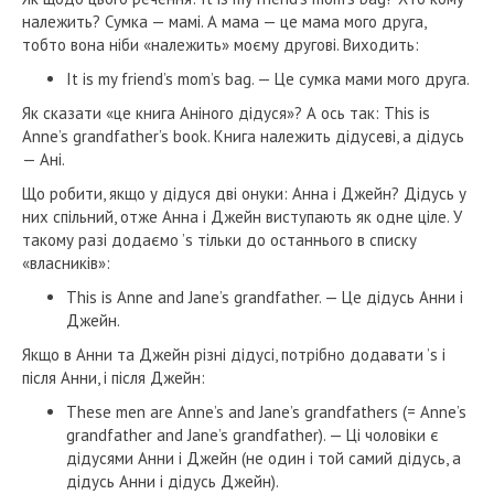
належить? Сумка — мамі. А мама — це мама мого друга,
тобто вона ніби «належить» моєму другові. Виходить:
It is my friend’s mom’s bag. — Це сумка мами мого друга.
Як сказати «це книга Аніного дідуся»? А ось так: This is
Anne’s grandfather’s book. Книга належить дідусеві, а дідусь
— Ані.
Що робити, якщо у дідуся дві онуки: Анна і Джейн? Дідусь у
них спільний, отже Анна і Джейн виступають як одне ціле. У
такому разі додаємо ’s тільки до останнього в списку
«власників»:
This is Anne and Jane’s grandfather. — Це дідусь Анни і
Джейн.
Якщо в Анни та Джейн різні дідусі, потрібно додавати ’s і
після Анни, і після Джейн:
These men are Anne’s and Jane’s grandfathers (= Anne’s
grandfather and Jane’s grandfather). — Ці чоловіки є
дідусями Анни і Джейн (не один і той самий дідусь, а
дідусь Анни і дідусь Джейн).