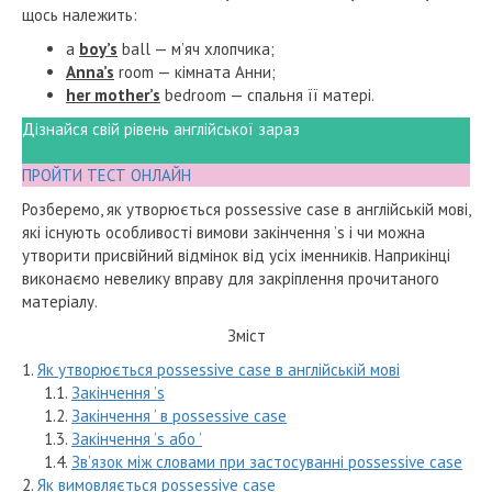
щось належить:
a
boy’s
ball — м’яч хлопчика;
Anna’s
room — кімната Анни;
her mother’s
bedroom — спальня її матері.
Дізнайся свій рівень англійської зараз
ПРОЙТИ ТЕСТ ОНЛАЙН
Розберемо, як утворюється possessive case в англійській мові,
які існують особливості вимови закінчення ’s і чи можна
утворити присвійний відмінок від усіх іменників. Наприкінці
виконаємо невелику вправу для закріплення прочитаного
матеріалу.
Зміст
1.
Як утворюється possessive case в англійській мові
1.1.
Закінчення ’s
1.2.
Закінчення ’ в possessive case
1.3.
Закінчення ’s або ’
1.4.
Зв’язок між словами при застосуванні possessive case
2.
Як вимовляється possessive case