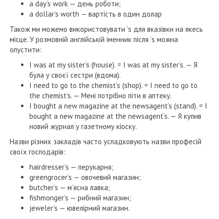
a day’s work — день роботи;
a dollar’s worth — вартість в один долар
Також ми можемо використовувати ’s для вказівки на якесь
місце. У розмовній англійській іменник після ’s можна
опустити:
I was at my sister’s (house). = I was at my sister’s. — Я
була у своєї сестри (вдома).
I need to go to the chemist’s (shop). = I need to go to
the chemist’s. — Мені потрібно піти в аптеку.
I bought a new magazine at the newsagent’s (stand). = I
bought a new magazine at the newsagent’s. — Я купив
новий журнал у газетному кіоску.
Назви різних закладів часто успадковують назви професій
своїх господарів:
hairdresser’s — перукарня;
greengrocer’s — овочевий магазин;
butcher’s — м’ясна лавка;
fishmonger’s — рибний магазин;
jeweler’s — ювелірний магазин.