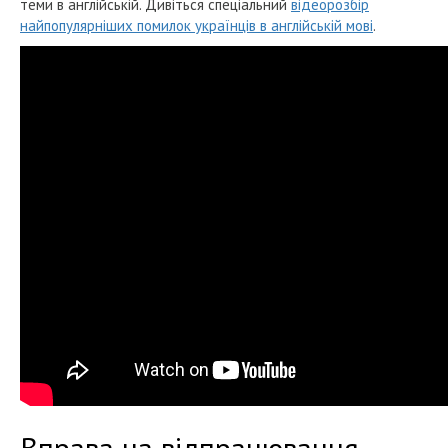
теми в англійській. Дивіться спеціальний
відеорозбір
найпопулярніших помилок українців в англійській мові
.
Вправа на відпрацювання