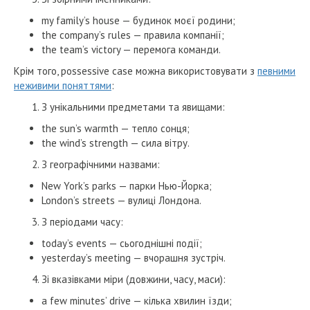
my family’s house — будинок моєї родини;
the company’s rules — правила компанії;
the team’s victory — перемога команди.
Крім того, possessive case можна використовувати з
певними
неживими поняттями
:
З унікальними предметами та явищами:
the sun’s warmth — тепло сонця;
the wind’s strength — сила вітру.
З географічними назвами:
New York’s parks — парки Нью-Йорка;
London’s streets — вулиці Лондона.
З періодами часу:
today’s events — сьогоднішні події;
yesterday’s meeting — вчорашня зустріч.
Зі вказівками міри (довжини, часу, маси):
a few minutes’ drive — кілька хвилин їзди;