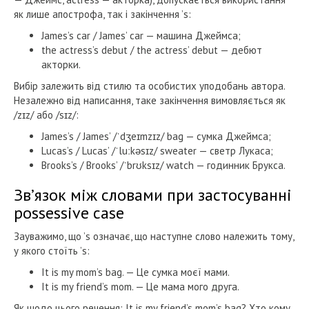
як лише апострофа, так і закінчення ’s:
James’s car / James’ car — машина Джеймса;
the actress’s debut / the actress’ debut — дебют
акторки.
Вибір залежить від стилю та особистих уподобань автора.
Незалежно від написання, таке закінчення вимовляється як
/zɪz/ або /sɪz/:
James’s / James’ /ˈdʒeɪmzɪz/ bag — сумка Джеймса;
Lucas’s / Lucas’ /ˈluːkəsɪz/ sweater — светр Лукаса;
Brooks’s / Brooks’ /ˈbrʊksɪz/ watch — годинник Брукса.
Зв’язок між словами при застосуванні
possessive case
Зауважимо, що ’s означає, що наступне слово належить тому,
у якого стоїть ’s:
It is my mom’s bag. — Це сумка моєї мами.
It is my friend’s mom. — Це мама мого друга.
Як щодо цього речення: It is my friend’s mom’s bag? Хто кому