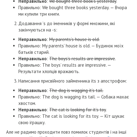
Неправильно
:
We bought three book’s yesterday
.
Правильно: We bought three books yesterday. — Вчора
ми купили три книги.
Додавання ’s до іменників у формі множини, які
закінчуються на -s:
Неправильно
:
My parents’s house is old.
Правильно: My parents’ house is old. — Будинок моїх
батьків старий.
Неправильно
:
The boys’s results are impressive
.
Правильно: The boys’ results are impressive. —
Результати хлопців вражають.
Написання присвійного займенника its з апострофом:
Неправильно
:
The dog is wagging it’s tail.
Правильно: The dog is wagging its tail. — Собака махає
хвостом.
Неправильно
:
The cat is looking for it’s toy
.
Правильно: The cat is looking for its toy. — Кіт шукає
свою іграшку.
Але не радимо проходити повз помилок студентів і на інші