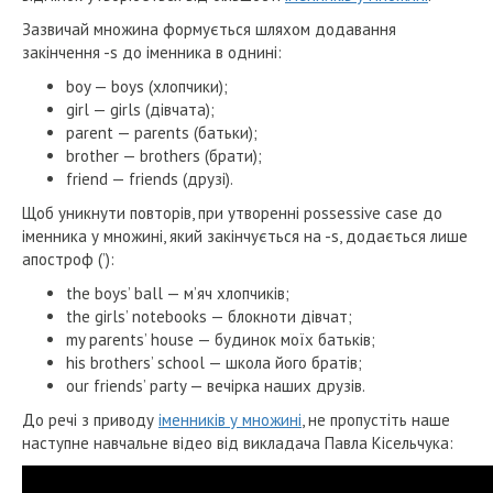
Зазвичай множина формується шляхом додавання
закінчення -s до іменника в однині:
boy — boys (хлопчики);
girl — girls (дівчата);
parent — parents (батьки);
brother — brothers (брати);
friend — friends (друзі).
Щоб уникнути повторів, при утворенні possessive case до
іменника у множині, який закінчується на -s, додається лише
апостроф (’):
the boys’ ball — м’яч хлопчиків;
the girls’ notebooks — блокноти дівчат;
my parents’ house — будинок моїх батьків;
his brothers’ school — школа його братів;
our friends’ party — вечірка наших друзів.
До речі з приводу
іменників у множині
, не пропустіть наше
наступне навчальне відео від викладача Павла Кісельчука: