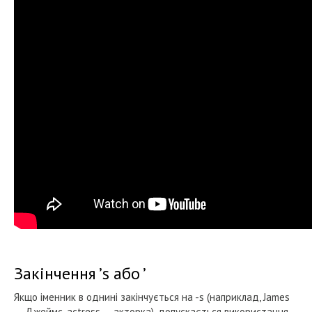
Закінчення ’s або ’
Якщо іменник в однині закінчується на -s (наприклад, James
— Джеймс, actress — акторка), допускається використання