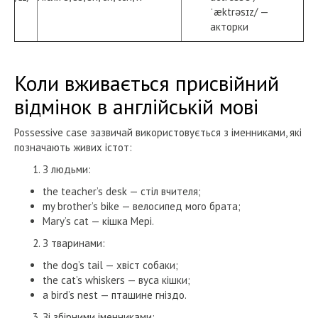
ˈæktrəsɪz/ —
акторки
Коли вживається присвійний
відмінок в англійській мові
Possessive case зазвичай використовується з іменниками, які
позначають живих істот:
З людьми:
the teacher’s desk — стіл вчителя;
my brother’s bike — велосипед мого брата;
Mary’s cat — кішка Мері.
З тваринами:
the dog’s tail — хвіст собаки;
the cat’s whiskers — вуса кішки;
a bird’s nest — пташине гніздо.
Зі збірними іменниками: