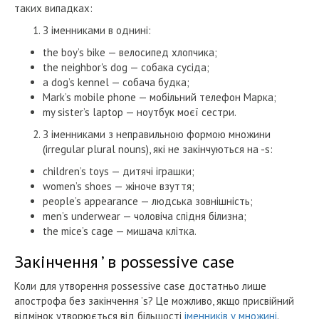
таких випадках:
З іменниками в однині:
the boy’s bike — велосипед хлопчика;
the neighbor's dog — собака сусіда;
a dog’s kennel — собача будка;
Mark’s mobile phone — мобільний телефон Марка;
my sister’s laptop — ноутбук моєї сестри.
З іменниками з неправильною формою множини
(irregular plural nouns), які не закінчуються на -s:
children’s toys — дитячі іграшки;
women’s shoes — жіноче взуття;
people’s appearance — людська зовнішність;
men’s underwear — чоловіча спідня білизна;
the mice’s cage — мишача клітка.
Закінчення ’ в possessive case
Коли для утворення possessive case достатньо лише
апострофа без закінчення ’s? Це можливо, якщо присвійний
відмінок утворюється від більшості
іменників у множині
.