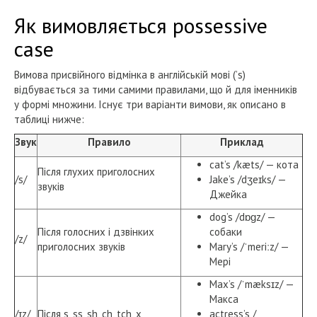
Як вимовляється possessive
case
Вимова присвійного відмінка в англійській мові (’s)
відбувається за тими самими правилами, що й для іменників
у формі множини. Існує три варіанти вимови, як описано в
таблиці нижче:
Звук
Правило
Приклад
cat’s /kæts/ — кота
Після глухих приголосних
/s/
Jake’s /dʒeɪks/ —
звуків
Джейка
dog’s /dɒɡz/ —
Після голосних і дзвінких
собаки
/z/
приголосних звуків
Mary’s /ˈmeriːz/ —
Мері
Max’s /ˈmæksɪz/ —
Макса
/ɪz/
Після ​s, ss, sh, ch, tch, x
actress’s /