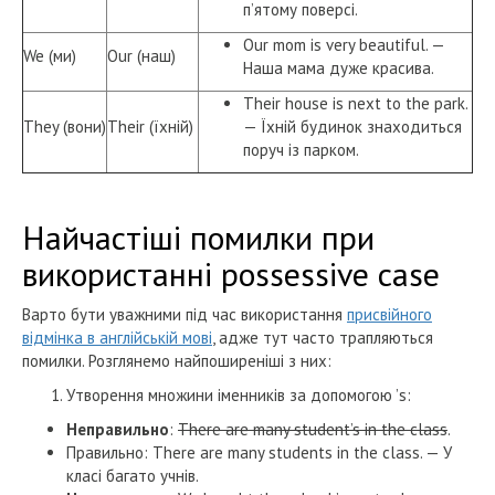
п’ятому поверсі.
Our mom is very beautiful. —
We (ми)
Our (наш)
Наша мама дуже красива.
Their house is next to the park.
They (вони)
Their (їхній)
— Їхній будинок знаходиться
поруч із парком.
Найчастіші помилки при
використанні possessive case
Варто бути уважними під час використання
присвійного
відмінка в англійській мові
, адже тут часто трапляються
помилки. Розглянемо найпоширеніші з них:
Утворення множини іменників за допомогою ’s:
Неправильно
:
There are many student’s in the class
.
Правильно: There are many students in the class. — У
класі багато учнів.