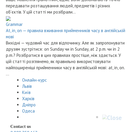
передавати розташування людей, предметів і різних
об’єктів. У цій статті ми розібрали…
Grammar
At, in, on — правила вживання прийменників часу в англійській
мові
Вихідні — чудовий час для відпочинку. Але як запропонувати
друзям зустрітися: on Sunday чи in Sunday, at 2 p.m. чи in 2
p.m.? Розібратися в цих правилах простіше, ніж здається. У
цій статті розглянемо, як правильно використовувати
найпоширеніші прийменники часу в англійській мові: at, in, on.
…
Онлайн-курс
Львів
Київ
Харків
Дніпро
Одеса
Contact us