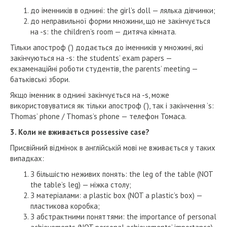
до іменників в однині: the girl’s doll — лялька дівчинки;
до неправильної форми множини, що не закінчується
на -s: the children’s room — дитяча кімната.
Тільки апостроф (’) додається до іменників у множині, які
закінчуються на -s: the students’ exam papers —
екзаменаційні роботи студентів, the parents’ meeting —
батьківські збори.
Якщо іменник в однині закінчується на -s, може
використовуватися як тільки апостроф (’), так і закінчення ’s:
Thomas’ phone / Thomas’s phone — телефон Томаса.
3. Коли не вживається possessive case?
Присвійний відмінок в англійській мові не вживається у таких
випадках:
З більшістю неживих понять: the leg of the table (NOT
the table’s leg) — ніжка столу;
З матеріалами: a plastic box (NOT a plastic’s box) —
пластикова коробка;
З абстрактними поняттями: the importance of personal