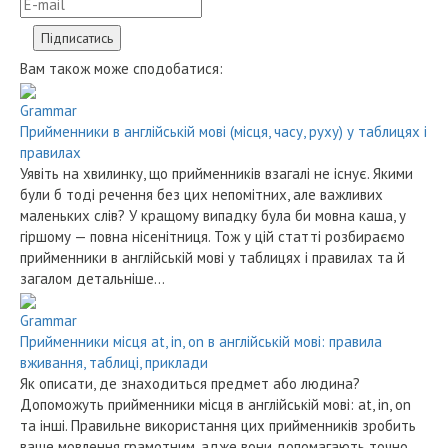
Вам також може сподобатися:
Grammar
Прийменники в англійській мові (місця, часу, руху) у таблицях і
правилах
Уявіть на хвилинку, що прийменників взагалі не існує. Якими
були б тоді речення без цих непомітних, але важливих
маленьких слів? У кращому випадку була би мовна каша, у
гіршому — повна нісенітниця. Тож у цій статті розбираємо
прийменники в англійській мові у таблицях і правилах та й
загалом детальніше…
Grammar
Прийменники місця at, in, on в англійській мові: правила
вживання, таблиці, приклади
Як описати, де знаходиться предмет або людина?
Допоможуть прийменники місця в англійській мові: at, in, on
та інші. Правильне використання цих прийменників зробить
ваше мовлення грамотним, адже вони допомагають точно