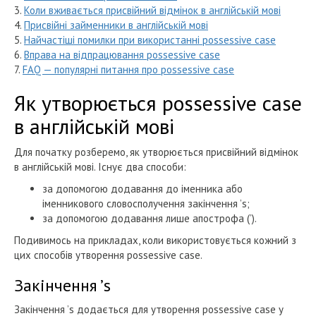
3.
Коли вживається присвійний відмінок в англійській мові
4.
Присвійні займенники в англійській мові
5.
Найчастіші помилки при використанні possessive case
6.
Вправа на відпрацювання possessive case
7.
FAQ — популярні питання про possessive case
Як утворюється possessive case
в англійській мові
Для початку розберемо, як утворюється присвійний відмінок
в англійській мові. Існує два способи:
за допомогою додавання до іменника або
іменникового словосполучення закінчення ’s;
за допомогою додавання лише апострофа (’).
Подивимось на прикладах, коли використовується кожний з
цих способів утворення possessive case.
Закінчення ’s
Закінчення ’s додається для утворення possessive case у