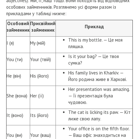
adjectives): мій, її, наш тощо. Вони походять від відповідних
особових займенників. Розглянемо усі форми разом із
прикладами у таблиці нижче:
Особовий
Присвійний
Приклад
займенник
займенник
This is my bottle. — Це моя
I (я)
My (мій)
пляшка.
Is it your bag? — Це твоя
You (ти)
Your (твій)
сумка?
His family lives in Kharkiv. —
He (він)
His (його)
Його родина живе в Харкові.
Her presentation was amazing.
She (вона)
Her (її)
— Її презентація була
чудовою.
The cat is licking its paw. — Кіт
It (воно)
Its (його)
лиже свою лапу.
Your office is on the fifth floor.
You (ви)
Your (ваш)
— Ваш офіс знаходиться на