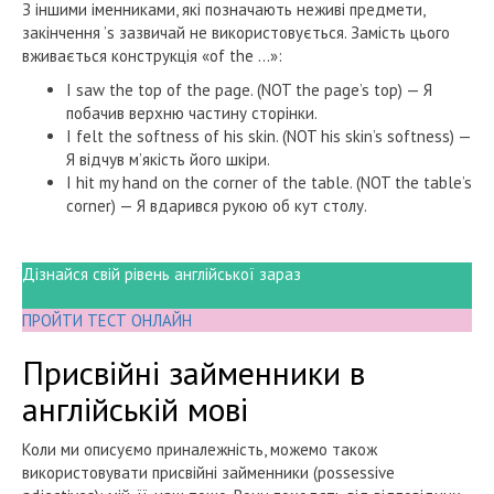
З іншими іменниками, які позначають неживі предмети,
закінчення ’s зазвичай не використовується. Замість цього
вживається конструкція «of the …»:
I saw the top of the page. (NOT the page’s top) — Я
побачив верхню частину сторінки.
I felt the softness of his skin. (NOT his skin’s softness) —
Я відчув м’якість його шкіри.
I hit my hand on the corner of the table. (NOT the table’s
corner) — Я вдарився рукою об кут столу.
Дізнайся свій рівень англійської зараз
ПРОЙТИ ТЕСТ ОНЛАЙН
Присвійні займенники в
англійській мові
Коли ми описуємо приналежність, можемо також
використовувати присвійні займенники (possessive