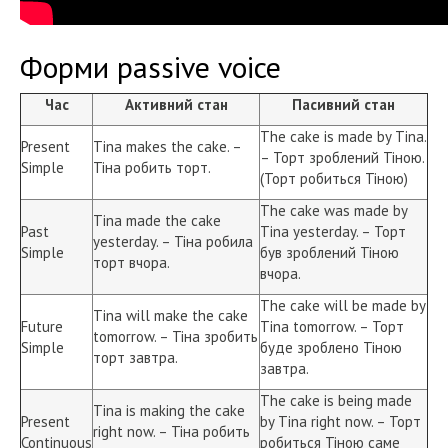
Форми passive voice
Час
Активний стан
Пасивний стан
The cake is made by Tina.
Present
Tina makes the cake. –
– Торт зроблений Тіною.
Simple
Тіна робить торт.
(Торт робиться Тіною)
The cake was made by
Tina made the cake
Past
Tina yesterday. – Торт
yesterday. – Тіна робила
Simple
був зроблений Тіною
торт вчора.
вчора.
The cake will be made by
Tina will make the cake
Future
Tina tomorrow. – Торт
tomorrow. – Тіна зробить
Simple
буде зроблено Тіною
торт завтра.
завтра.
The cake is being made
Tina is making the cake
Present
by Tina right now. – Торт
right now. – Тіна робить
Continuous
робиться Тіною саме