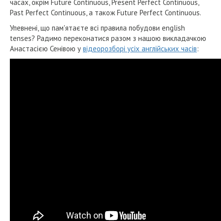
часах, окрім Future Continuous, Present Perfect Continuous,
Past Perfect Continuous, а також Future Perfect Continuous.
Упевнені, що пам'ятаєте всі правила побудови english
tenses? Радимо переконатися разом з нашою викладачкою
Анастасією Сенівою у
відеорозборі усіх англійських часів
: