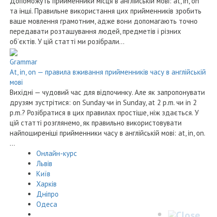
Допоможуть прийменники місця в англійській мові: at, in, on
та інші. Правильне використання цих прийменників зробить
ваше мовлення грамотним, адже вони допомагають точно
передавати розташування людей, предметів і різних
об’єктів. У цій статті ми розібрали…
Grammar
At, in, on — правила вживання прийменників часу в англійській
мові
Вихідні — чудовий час для відпочинку. Але як запропонувати
друзям зустрітися: on Sunday чи in Sunday, at 2 p.m. чи in 2
p.m.? Розібратися в цих правилах простіше, ніж здається. У
цій статті розглянемо, як правильно використовувати
найпоширеніші прийменники часу в англійській мові: at, in, on.
…
Онлайн-курс
Львів
Київ
Харків
Дніпро
Одеса