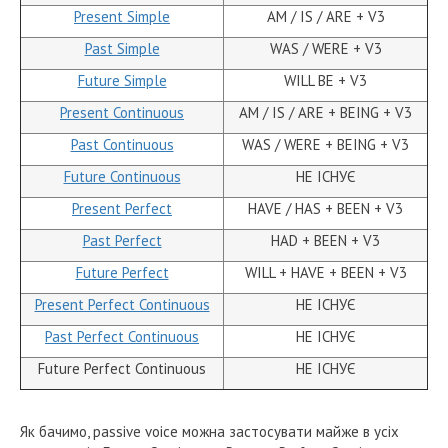
Present Simple
AM / IS / ARE + V3
Past Simple
WAS / WERE + V3
Future Simple
WILL BE + V3
Present Continuous
AM / IS / ARE + BEING + V3
Past Continuous
WAS / WERE + BEING + V3
Future Continuous
НЕ ІСНУЄ
Present Perfect
HAVE / HAS + BEEN + V3
Past Perfect
HAD + BEEN + V3
Future Perfect
WILL + HAVE + BEEN + V3
Present Perfect Continuous
НЕ ІСНУЄ
Past Perfect Continuous
НЕ ІСНУЄ
Future Perfect Continuous
НЕ ІСНУЄ
Як бачимо, passive voice можна застосувати майже в усіх