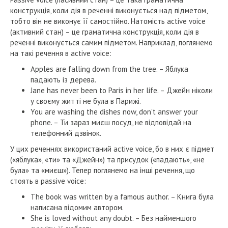
конструкція, коли дія в реченні виконується над підметом,
тобто він не виконує її самостійно. Натомість active voice
(активний стан) – це граматична конструкція, коли дія в
реченні виконується самим підметом. Наприклад, поглянемо
на такі речення в active voice:
Apples are falling down from the tree. – Яблука
падають із дерева.
Jane has never been to Paris in her life. – Джейн ніколи
у своєму житті не була в Парижі.
You are washing the dishes now, don't answer your
phone. – Ти зараз миєш посуд, не відповідай на
телефонний дзвінок.
У цих реченнях використаний active voice, бо в них є підмет
(«яблука», «ти» та «Джейн») та присудок («падають», «не
була» та «миєш»). Тепер поглянемо на інші речення, що
стоять в passive voice:
The book was written by a famous author. – Книга була
написана відомим автором.
She is loved without any doubt. – Без найменшого