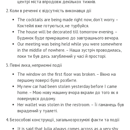
центрі міста впродовж декількох тижнів.
2. Коли в реченні є відсутність виконавця дії
The cocktails are being made right now, don’t worry. –
Коктейлі вже готуються, не турбуйся.
The house will be decorated till tomorrow evening. –
Будинок буде прикрашено до завтрашнього вечора.
Our meeting was being held while you were somewhere
in the middle of nowhere. – Наша зустріч проводилась,
поки ти був десь загублений у часі й просторі.
3. Певні лиха, неприємні події
The window on the first floor was broken. – Вікно на
першому поверсі було розбите.
My new car had been stolen yesterday before I came
home. – Мою нову машину вчора вкрали до того як я
повернувся додому.
Her wallet was stolen in the restroom. – Її гаманець був
вкрадений у туалеті.
4. Безособові конструкції, загальнозрозумілі факти та події
It is said that Julia always comes across as a very shy