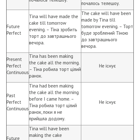
почалось телешоу.
The cake will have been
Tina will have made the
made by Tina till
cake till tomorrow
Future
tomorrow evening. – Торт
evening. – Тіна зробить
Perfect
буде зроблений Тіною
торт до завтрашнього
до завтрашнього
вечора.
вечора.
Tina has been making
Present
the cake all the morning.
Perfect
Не існує
– Тіна робила торт цілий
Continuous
ранок.
Tina had been making
the cake all the morning
Past
before I came home. –
Perfect
Не існує
Тіна робила торт цілий
Continuous
ранок, поки я не
прийшла додому.
Tina will have been
making the cake
Future