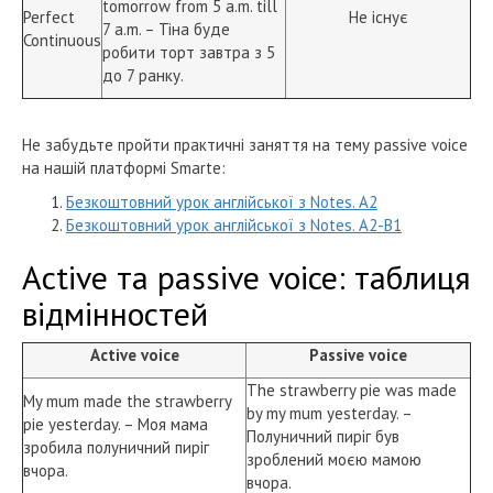
tomorrow from 5 a.m. till
Perfect
Не існує
7 a.m. – Тіна буде
Continuous
робити торт завтра з 5
до 7 ранку.
Не забудьте пройти практичні заняття на тему passive voice
на нашій платформі Smarte:
Безкоштовний урок англійської з Notes. A2
Безкоштовний урок англійської з Notes. A2-B1
Аctive та passive voice: таблиця
відмінностей
Active voice
Passive voice
The strawberry pie was made
My mum made the strawberry
by my mum yesterday. –
pie yesterday. – Моя мама
Полуничний пиріг був
зробила полуничний пиріг
зроблений моєю мамою
вчора.
вчора.