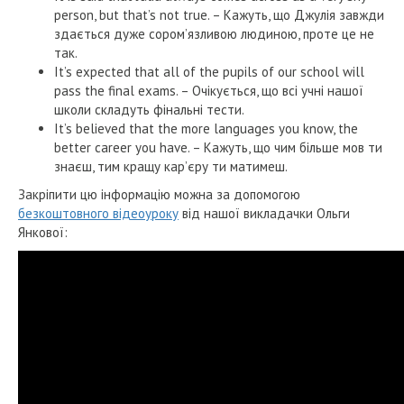
person, but that’s not true. – Кажуть, що Джулія завжди
здається дуже сором’язливою людиною, проте це не
так.
It’s expected that all of the pupils of our school will
pass the final exams. – Очікується, що всі учні нашої
школи складуть фінальні тести.
It’s believed that the more languages you know, the
better career you have. – Кажуть, що чим більше мов ти
знаєш, тим кращу кар’єру ти матимеш.
Закріпити цю інформацію можна за допомогою
безкоштовного відеоуроку
від нашої викладачки Ольги
Янкової: