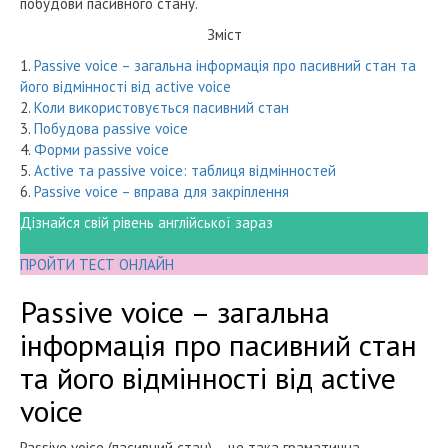
побудови пасивного стану.
Зміст
1.
Passive voice – загальна інформація про пасивний стан та
його відмінності від active voice
2.
Коли використовується пасивний стан
3.
Побудова passive voice
4.
Форми passive voice
5.
Аctive та passive voice: таблиця відмінностей
6.
Passive voice – вправа для закріплення
Дізнайся свій рівень англійської зараз
ПРОЙТИ ТЕСТ ОНЛАЙН
Passive voice – загальна
інформація про пасивний стан
та його відмінності від active
voice
Passive voice (пасивний стан) – це така граматична