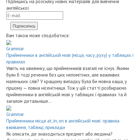
Підпишись на розсилку нових матеріалів для вивчення
англійської
Вам також може сподобатися:
Grammar
Прийменники в англійській мові (місця, часу, руху) у таблицях і
правилах
Уявіть на хвилинку, що прийменників взагалі не існує. Якими
були б тоді речення без цих непомітних, але важливих
маленьких слів? У кращому випадку була би мовна каша, у
гіршому — повна нісенітниця. Тож у цій статті розбираємо
прийменники в англійській мові у таблицях і правилах та й
загалом детальніше…
Grammar
Прийменники місця at, in, on в англійській мові: правила
вживання, таблиці, приклади
Як описати, де знаходиться предмет або людина?