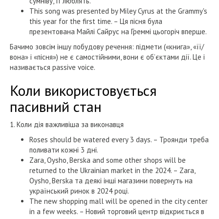
сумніву, її люблять.
This song was presented by Miley Cyrus at the Grammy's
this year for the first time. – Ця пісня була
презентована Майлі Сайрус на Греммі цьогоріч вперше.
Бачимо зовсім іншу побудову речення: підмети («книга», «її/
вона» і «пісня») не є самостійними, вони є об’єктами дії. Це і
називається passive voice.
Коли використовується
пасивний стан
1. Коли дія важливіша за виконавця
Roses should be watered every 3 days. – Троянди треба
поливати кожні 3 дні.
Zara, Oysho, Berska and some other shops will be
returned to the Ukrainian market in the 2024. – Zara,
Oysho, Berska та деякі інші магазини повернуть на
український ринок в 2024 році.
The new shopping mall will be opened in the city center
in a few weeks. – Новий торговий центр відкриється в