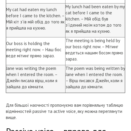
My lunch had been eaten by my
My cat had eaten my lunch
cat before I came to the
before I came to the kitchen. –
kitchen. – Мій обід був
Мій кіт з’їв мій обід до того як
з’їдений моїм котом до того
я прийшла на кухню.
як я прийшла на кухню.
The meeting is being held by
Our boss is holding the
our boss right now. – Мітинг
meeting right now. – Наш бос
ведеться нашим босом прямо
веде мітинг прямо зараз.
зараз.
Jane was writing the poem
The poem was being written by
when I entered the room. –
Jane when I entered the room.
Джейн писала вірш, коли я
– Вірш писався Джейн, коли я
зайшла до кімнати.
зайшла до кімнати.
Для більшої наочності пропонуємо вам порівняльну таблицю
відмінностей passive та active voice, яку можна переглянути
вище.