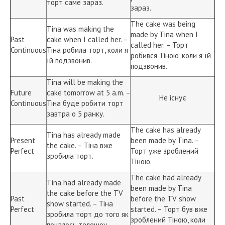
торт саме зараз.
зараз.
The cake was being
Tina was making the
made by Tina when I
Past
cake when I called her. –
called her. – Торт
Continuous
Тіна робила торт, коли я
робився Тіною, коли я їй
їй подзвонив.
подзвонив.
Tina will be making the
Future
cake tomorrow at 5 a.m. –
Не існує
Continuous
Тіна буде робити торт
завтра о 5 ранку.
The cake has already
Tina has already made
Present
been made by Tina. –
the cake. – Тіна вже
Perfect
Торт уже зроблений
зробила торт.
Тіною.
The cake had already
Tina had already made
been made by Tina
the cake before the TV
Past
before the TV show
show started. – Тіна
Perfect
started. – Торт був вже
зробила торт до того як
зроблений Тіною, коли
почалось телешоу.