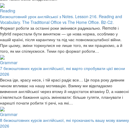
Reading
Безкоштовний урок англійської з Notes. Lesson 216. Reading and
Vocabulary. The Traditional Office vs The Home Office. B2-C2.
Формат роботи за останні роки змінився радикально. Remote і
hybrid перестали бути винятком — це нова норма, особливо у
нашій країні, після карантину та під час повномасштабної війни.
При цьому, зміни торкнулися не лише того, як ми працюємо, а й
того, як ми спілкуємося. Теми про формат роботи…
Grammar
7 безкоштовних курсів англійської, які варто спробувати цієї весни
2026
Весна іде, красу несе, і тій красі радіє все… Ця пора року дивним
чином впливає на нашу мотивацію. Взимку ми відкладаємо
вивчення англійської через втому й недостаток вітаміну D, а навесні
з’являється бажання щось змінювати: більше гуляти, планувати і
нарешті почати робити ті речі, на які…
Grammar
8 безкоштовних курсів англійської, які прокачають вашу мову взимку
2026