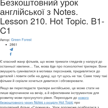
Безкоштовний урок
англійської з Notes.
Lesson 210. Hot Topic. B1-
C1
Автор:
Green Forest
2861
Є класний жанр фільмів, що може тримати глядачів у напрузі до
останньої хвилини… Так, мова йде про психологічні трилери. Вони
змушують сумніватися в мотивах персонажів, придивлятися до
деталей і ловити себе на думці, що тут щось не так. Саме тому такі
фільми й серіали хочеться дивитися і обговорювати.
Якщо ви переглядаєте трилери англійською, це може стати не
лише відпочинком на вечір, а й ефективним інструментом для
розвитку мови просунутого рівня. Переходьте до
нового
безкоштовного уроку Notes з розділу Hot Topic
про
популярний фільм «Служниця». Урок допоможе розібратися з