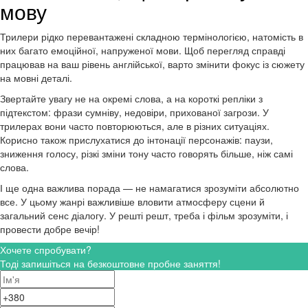
мову
Трилери рідко перевантажені складною термінологією, натомість в
них багато емоційної, напруженої мови. Щоб перегляд справді
працював на ваш рівень англійської, варто змінити фокус із сюжету
на мовні деталі.
Звертайте увагу не на окремі слова, а на короткі репліки з
підтекстом: фрази сумніву, недовіри, прихованої загрози. У
трилерах вони часто повторюються, але в різних ситуаціях.
Корисно також прислухатися до інтонації персонажів: паузи,
зниження голосу, різкі зміни тону часто говорять більше, ніж самі
слова.
І ще одна важлива порада — не намагатися зрозуміти абсолютно
все. У цьому жанрі важливіше вловити атмосферу сцени й
загальний сенс діалогу. У решті решт, треба і фільм зрозуміти, і
провести добре вечір!
Хочете спробувати?
Тоді запишіться на безкоштовне пробне заняття!