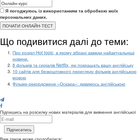
Я погоджуюсь із використанням та обробкою моїх
персональних даних.
ПОЧАТИ ОНЛАЙН-ТЕСТ
Що подивитися далі до теми:
Про розділ Hot topic, в якому зібрані завжди найактуальніші
новини.
8 фільмів та серіалів Netflix, які покращать вашу англійську
10 сайтів для безкоштовного перегляду фільмів англійською
мовою
Фільми-рекордсмени «Оскара»: дивимось англійською
Поділися з друзями
Підпишись на розсилку нових матеріалів для вивчення англійської
Вам також може сподобатися: