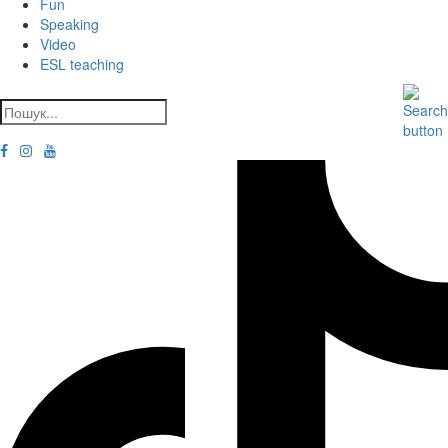
Fun
Speaking
Video
ESL teaching