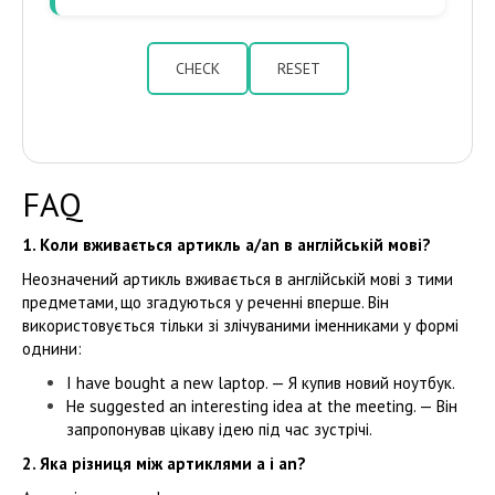
CHECK
RESET
FAQ
1. Коли вживається артикль a/an в англійській мові?
Неозначений артикль вживається в англійській мові з тими
предметами, що згадуються у реченні вперше. Він
використовується тільки зі злічуваними іменниками у формі
однини:
I have bought a new laptop. — Я купив новий ноутбук.
He suggested an interesting idea at the meeting. — Він
запропонував цікаву ідею під час зустрічі.
2. Яка різниця між артиклями a і an?