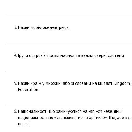
Назви морів, океанів, річок
Групи островів, гірські масиви та великі озерні системи
Назви країн у множині або зі словами на кшталт Kingdom, 
Federation
Національності, що закінчуються на -sh, -ch, -ese. (інші
національності можуть вживатися з артиклем the, або вза
нього)