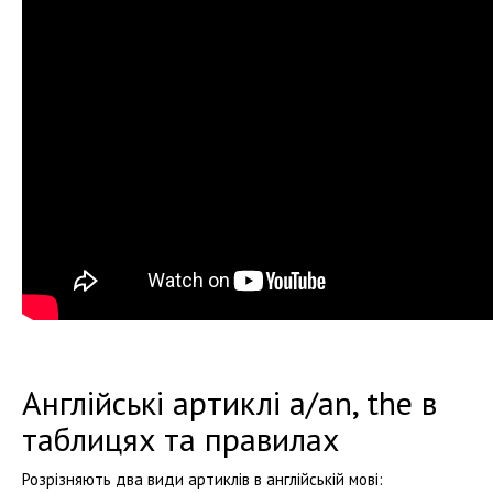
Англійські артиклі a/an, the в
таблицях та правилах
Розрізняють два види артиклів в англійській мові: