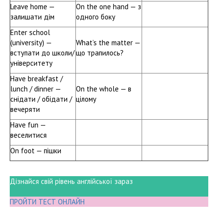
Leave home —
On the one hand — з
залишати дім
одного боку
Enter school
(university) —
What’s the matter —
вступати до школи/
що трапилось?
університету
Have breakfast /
lunch / dinner —
On the whole — в
снідати / обідати /
цілому
вечеряти
Have fun —
веселитися
On foot — пішки
Дізнайся свій рівень англійської зараз
ПРОЙТИ ТЕСТ ОНЛАЙН