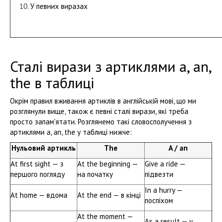
У певних виразах
Сталі вирази з артиклями a, an,
the в таблиці
Окрім правил вживання артиклів в англійській мові, що ми
розглянули вище, також є певні сталі вирази, які треба
просто запам'ятати. Розглянемо такі словосполучення з
артиклями a, an, the у таблиці нижче:
Нульовий артикль
The
A / an
At first sight — з
At the beginning —
Give a ride —
першого погляду
на початку
підвезти
In a hurry —
At home — вдома
At the end — в кінці
поспіхом
At the moment —
As a result — у