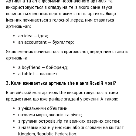
Aртиклі a та an є формами неозначеного артикля та
використовуються з огляду на те, з якого саме звука
починається іменник перед яким стоїть артикль. Якщо
іменник починається з голосної, перед ним ставиться
артикль -an:
an idea — ідея;
an accountant — бухгалтер;
Якщо іменник починається з приголосної, перед ним ставить
артикль -a:
a boyfriend — бойфренд;
a tablet — планшет;
3. Коли вживається артикль the в англійській мові?
В англійській мові артикль the використовується з тими
предметами, що вже раніше згадані у реченні. А також:
з унікальними об'єктами;
назвами морів, океанів та річок;
з групами островів, гір та великих озерних систем;
з назвами країн у множині або зі словами на кшталт
Kingdom, Republic, Federation;