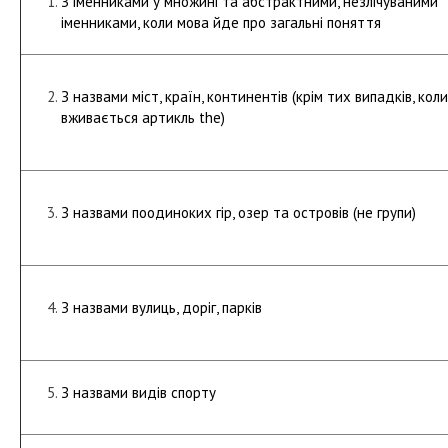
З іменниками у множині та абстрактними, незлічуваними
іменниками, коли мова йде про загальні поняття
З назвами міст, країн, континентів (крім тих випадків, коли
вживається артикль the)
З назвами поодиноких гір, озер та островів (не групи)
З назвами вулиць, доріг, парків
З назвами видів спорту