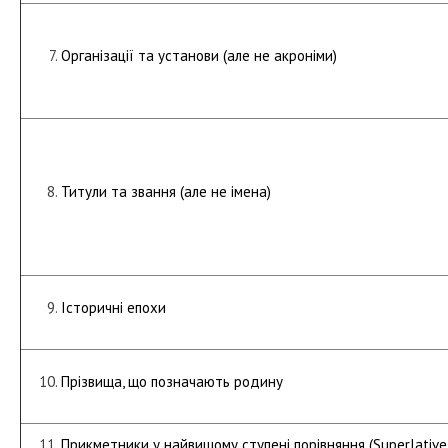
Організації та установи (але не акроніми)
Титули та звання (але не імена)
Історичні епохи
Прізвища, що позначають родину
Прикметники у найвищому ступені порівняння (Superlative