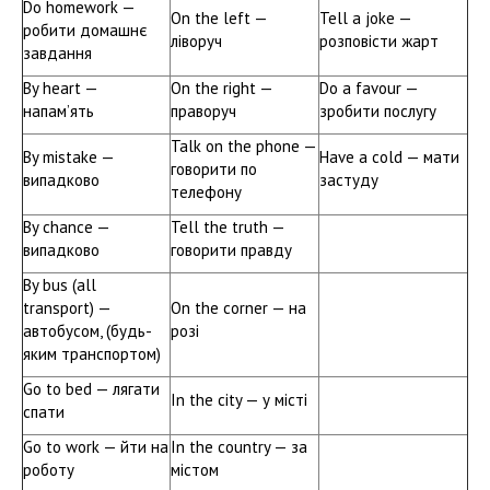
Do homework —
On the left —
Tell a joke —
робити домашнє
ліворуч
розповісти жарт
завдання
By heart —
On the right —
Do a favour —
напам’ять
праворуч
зробити послугу
Talk on the phone —
By mistake —
Have a cold — мати
говорити по
випадково
застуду
телефону
By chance —
Tell the truth —
випадково
говорити правду
By bus (all
transport) —
On the corner — на
автобусом, (будь-
розі
яким транспортом)
Go to bed — лягати
In the city — у місті
спати
Go to work — йти на
In the country — за
роботу
містом