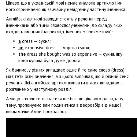
Цікаво, що в українській мові немає аналогів артиклю і ми
його сприймаємо як звичайну невід’ємну частину іменника.
Англійські артиклі завжди стоять у реченні перед
іменниками або тими словосполученнями, до складу яких
входить іменник (наприклад, іменник + прикметник):
a
dress — сукня;
an
expensive dress — дорога сукня;
the
dress she bought was so expensive — сукня, яку
вона купила була дуже дорога.
Як бачимо, у різних випадках одне й те саме слово (dress)
має геть різні значення, а з цього випливає, що й різний сенс
речення. Які англійські артиклі вживати в яких випадках —
розглянемо у наступному розділі.
А якщо захочете дізнатися ще більше цікавого на задану
тему, пропонуємо вам подивитися відеорозбір від нашої
викладачки Аліни Прекрасної: