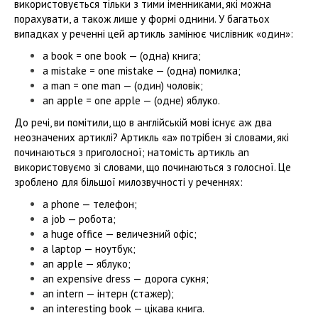
використовується тільки з тими іменниками, які можна
порахувати, а також лише у формі однини. У багатьох
випадках у реченні цей артикль замінює числівник «один»:
a book = one book — (одна) книга;
a mistake = one mistake — (одна) помилка;
a man = one man — (один) чоловік;
an apple = one apple — (одне) яблуко.
До речі, ви помітили, що в англійській мові існує аж два
неозначених артиклі? Артикль «a» потрібен зі словами, які
починаються з приголосної; натомість артикль an
використовуємо зі словами, що починаються з голосної. Це
зроблено для більшої милозвучності у реченнях:
a phone — телефон;
a job — робота;
a huge office — величезний офіс;
a laptop — ноутбук;
an apple — яблуко;
an expensive dress — дорога сукня;
an intern — інтерн (стажер);
an interesting book — цікава книга.