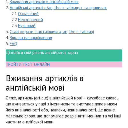
1.
Вживання артиклів в англійській мові
2.
Англійські артиклі a/an, the в таблицях та правилах
2.1
Означений
2.2
Неозначений
2.3
Нульовий
3.
Сталі вирази з артиклями a, an, the в таблиці
4.
Вправа на закріплення
5.
FAQ
Дізнайся свій рівень англійської зараз
ПРОЙТИ ТЕСТ ОНЛАЙН
Вживання артиклів в
англійській мові
Отже, артикль (article) в англійській мові — службове слово,
що вживається у парі з іменником та виступає показником
його визначеності або, навпаки, невизначеності. Це певне
маленьке слово, що допомагає розрізняти іменник та усі інші
частини англійської мови.