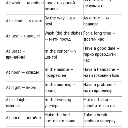
At work — на роботі
зараз, на даний
результаті
момент
By the way — до
As a rule — як
At school — у школі
речі
правило
Wash (do) the dishes
For a long time —
At last — нарешті
— мити посуд
довгий час
Have a good time —
At least —
In the center — у
гарно проводити
принаймні
центрі
час
In the middle —
Have a headache —
At noon — опівдні
посередині
мати головний біль
In the morning —
Have a problem —
At night — вночі
вранці
мати проблему
At midnight —
In the evening —
Make a fortune —
опівночі
увечері
заробити статок
Make the bed —
Take a break —
At once — негайно
застилати ліжко
зробити перерву