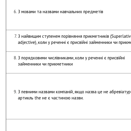
З мовами та назвами навчальних предметів
З найвищим ступенем порівняння прикметників (Superlativ
adjective), коли у реченні є присвійні займенники чи прик
З порядковими числівниками, коли у реченні є присвійні
займенники чи прикметники
З певними назвами компаній, якщо назва це не абревіатур
артикль the не є частиною назви.