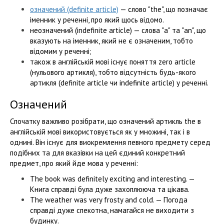
означений (definite article)
— слово "the", що позначає
іменник у реченні, про який щось відомо.
неозначений (indefinite article) — слова "a" та "an", що
вказують на іменник, який не є означеним, тобто
відомим у реченні;
також в англійській мові існує поняття zero article
(нульового артикля), тобто відсутність будь-якого
артикля (definite article чи indefinite article) у реченні.
Означений
Спочатку важливо розібрати, що означений артикль the в
англійській мові використовується як у множині, так і в
однині. Він існує для виокремлення певного предмету серед
подібних та для вказівки на цей єдиний конкретний
предмет, про який йде мова у реченні:
The book was definitely exciting and interesting. —
Книга справді була дуже захоплююча та цікава.
The weather was very frosty and cold. — Погода
справді дуже спекотна, намагайся не виходити з
будинку.