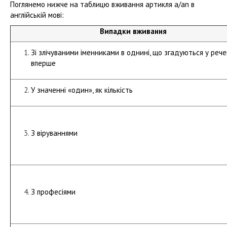
Поглянемо нижче на таблицю вживання артикля a/an в
англійській мові:
Випадки вживання
Зі злічуваними іменниками в однині, що згадуються у рече
вперше
У значенні «один», як кількість
З віруваннями
З професіями