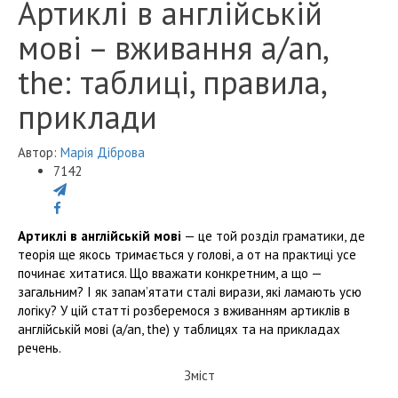
Артиклі в англійській
мові – вживання a/an,
the: таблиці, правила,
приклади
Автор:
Марія Діброва
7142
Артиклі в англійській мові
— це той розділ граматики, де
теорія ще якось тримається у голові, а от на практиці усе
починає хитатися. Що вважати конкретним, а що —
загальним? І як запам’ятати сталі вирази, які ламають усю
логіку? У цій статті розберемося з вживанням артиклів в
англійській мові (a/an, the) у таблицях та на прикладах
речень.
Зміст