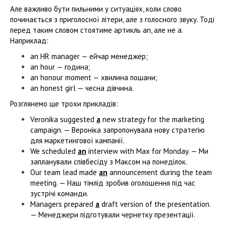
Але важливо бути пильними у ситуаціях, коли слово
починається з приголосної літери, але з голосного звуку. Тоді
перед таким словом стоятиме артикль an, але не a.
Наприклад:
an HR manager — ейчар менеджер;
an hour — година;
an honour moment — хвилина пошани;
an honest girl — чесна дівчина.
Розглянемо ще трохи прикладів:
Veronika suggested
a
new strategy for the marketing
campaign. — Вероніка запропонувала нову стратегію
для маркетингової кампанії.
We scheduled
an
interview with Max for Monday. — Ми
запланували співбесіду з Максом на понеділок.
Our team lead made
an
announcement during the team
meeting. — Наш тімлід зробив оголошення під час
зустрічі команди.
Managers prepared
a
draft version of the presentation.
— Менеджери підготували чернетку презентації.