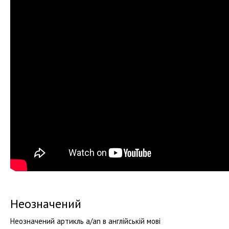
Неозначений
Неозначений артикль a/an в англійській мові