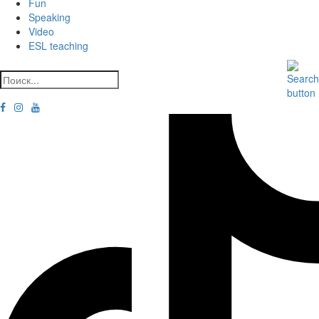
Fun
Speaking
Video
ESL teaching