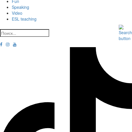
Fun
Speaking
Video
ESL teaching