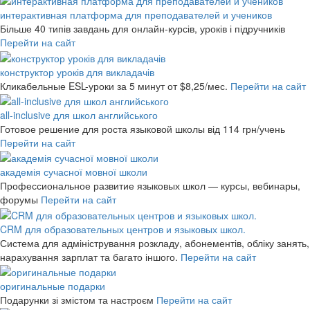
интерактивная платформа для преподавателей и учеников
Більше 40 типів завдань для онлайн-курсів, уроків і підручників
Перейти на сайт
конструктор уроків для викладачів
Кликабельные ESL-уроки за 5 минут
от $8,25/мес.
Перейти на сайт
all-inclusive для школ английського
Готовое решение для роста языковой школы
від 114 грн/учень
Перейти на сайт
академія сучасної мовної школи
Профессиональное развитие языковых школ — курсы, вебинары,
форумы
Перейти на сайт
CRM для образовательных центров и языковых школ.
Система для адміністрування розкладу, абонементів, обліку занять,
нарахування зарплат та багато іншого.
Перейти на сайт
оригинальные подарки
Подарунки зі змістом та настроєм
Перейти на сайт