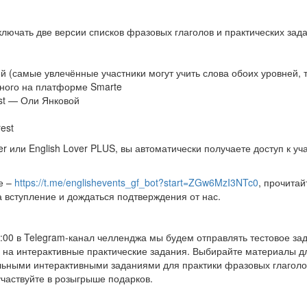
лючать две версии списков фразовых глаголов и практических зад
й (самые увлечённые участники могут учить слова обоих уровней, т
ного на платформе Smarte
st — Оли Янковой
est
er или English Lover PLUS, вы автоматически получаете доступ к у
е –
https://t.me/englishevents_gf_bot?start=ZGw6MzI3NTc0
, прочитай
а вступление и дождаться подтверждения от нас.
0:00 в Telegram-канал челленджа мы будем отправлять тестовое за
на интерактивные практические задания. Выбирайте материалы для
ьными интерактивными заданиями для практики фразовых глаголо
участвуйте в розыгрыше подарков.