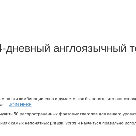
 14-дневный англоязычный
рите на эти комбинации слов и думаете, как бы понять, что они означ
ндж —
JOIN HERE
.
 выучить 50 распространённых фразовых глаголов для вашего уровн
ниях самых непонятных phrasal verbs и научиться правильно испо